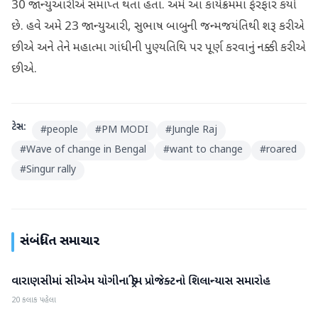
30 જાન્યુઆરીએ સમાપ્ત થતા હતા. અમે આ કાર્યક્રમમાં ફેરફાર કર્યો
છે. હવે અમે 23 જાન્યુઆરી, સુભાષ બાબુની જન્મજયંતિથી શરૂ કરીએ
છીએ અને તેને મહાત્મા ગાંધીની પુણ્યતિથિ પર પૂર્ણ કરવાનું નક્કી કરીએ
છીએ.
ટેગ્સ:
#
people
#
PM MODI
#
Jungle Raj
#
Wave of change in Bengal
#
want to change
#
roared
#
Singur rally
સંબંધિત સમાચાર
વારાણસીમાં સીએમ યોગીના ડ્રીમ પ્રોજેક્ટનો શિલાન્યાસ સમારોહ
રાષ્ટ્રીય
20 કલાક પહેલા