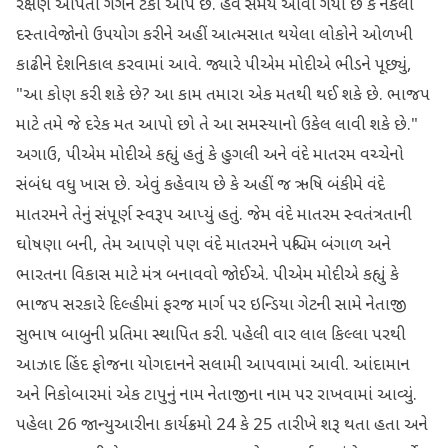
રક્ષણ આપતી ગેંગને ટેકો આપે છે. હવે સમય આવી ગયો છે કે નકલી
દસ્તાવેજોનો ઉપયોગ કરીને અહીં આત્મસાત થયેલા લોકોને ઓળખી
કાઢીને દેશનિકાલ કરવામાં આવે. જ્યારે પીએમ મોદીએ ભીડને પૂછ્યું,
"આ કોણ કરી શકે છે? આ કામ તમારા એક મતથી થઈ શકે છે. ભાજપ
માટે તમે જે દરેક મત આપો છો તે આ સમસ્યાનો ઉકેલ લાવી શકે છે."
અગાઉ, પીએમ મોદીએ કહ્યું હતું કે હુગલી અને વંદે માતરમ વચ્ચેનો
સંબંધ વધુ ખાસ છે. એવું કહેવાય છે કે અહીં જ ઋષિ બંકીમે વંદે
માતરમને તેનું સંપૂર્ણ સ્વરૂપ આપ્યું હતું. જેમ વંદે માતરમ સ્વતંત્રતાની
ઘોષણા બની, તેમ આપણે પણ વંદે માતરમને પશ્ચિમ બંગાળ અને
ભારતના વિકાસ માટે મંત્ર બનાવવો જોઈએ. પીએમ મોદીએ કહ્યું કે
ભાજપ સરકારે દિલ્હીમાં ફરજ માર્ગ પર ઇન્ડિયા ગેટની સામે નેતાજી
સુભાષ બાબુની પ્રતિમા સ્થાપિત કરી. પહેલી વાર લાલ કિલ્લા પરથી
આઝાદ હિંદ ફોજના યોગદાનને સલામી આપવામાં આવી. આંદામાન
અને નિકોબારમાં એક ટાપુનું નામ નેતાજીના નામ પર રાખવામાં આવ્યું.
પહેલા 26 જાન્યુઆરીના કાર્યક્રમો 24 કે 25 તારીખે શરૂ થતા હતા અને