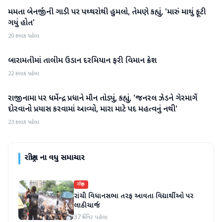
મમતા બેનર્જીની ગાડી પર પથ્થરોથી હુમલો, તેમણે કહ્યું, 'મારું માથું ફૂટી
રાષ્ટ્રીય
ગયું હોત'
20 કલાક પહેલા
બારામતીમાં તાલીમ ઉડાન દરમિયાન ફરી વિમાન ક્રેશ
રાષ્ટ્રીય
22 કલાક પહેલા
રાજીનામા પર ધર્મેન્દ્ર પ્રધાને મૌન તોડ્યું, કહ્યું, 'જનરલ ઝેડને ગેરમાર્ગે
રાષ્ટ્રીય
દોરવાનો પ્રયાસ કરવામાં આવ્યો, મારા માટે પદ મહત્વનું નથી'
23 કલાક પહેલા
રાષ્ટ્રીય
ના વધુ સમાચાર
રાષ્ટ્રીય
રાંચી વિધાનસભા તરફ આવતા વિદ્યાર્થીઓ પર
લાઠીચાર્જ
37 મિનિટ પહેલા