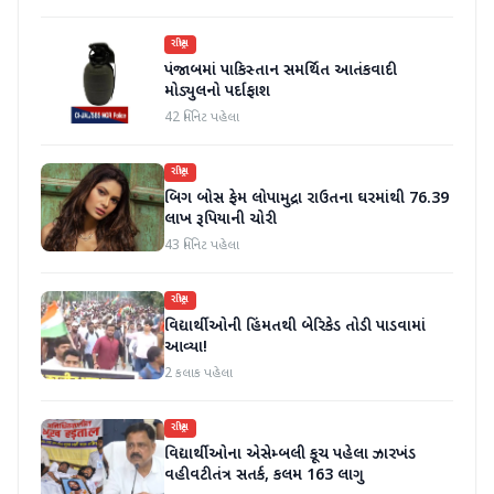
રાષ્ટ્રીય
પંજાબમાં પાકિસ્તાન સમર્થિત આતંકવાદી
મોડ્યુલનો પર્દાફાશ
42 મિનિટ પહેલા
રાષ્ટ્રીય
બિગ બોસ ફેમ લોપામુદ્રા રાઉતના ઘરમાંથી 76.39
લાખ રૂપિયાની ચોરી
43 મિનિટ પહેલા
રાષ્ટ્રીય
વિદ્યાર્થીઓની હિંમતથી બેરિકેડ તોડી પાડવામાં
આવ્યા!
2 કલાક પહેલા
રાષ્ટ્રીય
વિદ્યાર્થીઓના એસેમ્બલી કૂચ પહેલા ઝારખંડ
વહીવટીતંત્ર સતર્ક, કલમ 163 લાગુ