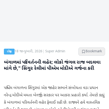
18 જાન્યુઆરી, 2026
|
Super Admin
Bookmark
રાષ્ટ્રીય
બંગાળમાં પરિવર્તનની લહેર; લોકો જંગલ રાજ બદલવા
માંગે છે," સિંગુર રેલીમાં પીએમ મોદીએ ગર્જના કરી
પશ્ચિમ બંગાળના સિંગુરમાં એક જાહેર સભાને સંબોધતા વડા પ્રધાન
નરેન્દ્ર મોદીએ મમતા બેનર્જી સરકાર પર આકરા પ્રહારો કર્યા. તેમણે કહ્યું
કે બંગાળમાં પરિવર્તનની લહેર ફેલાઈ રહી છે. રાજ્યને હવે વાસ્તવિક