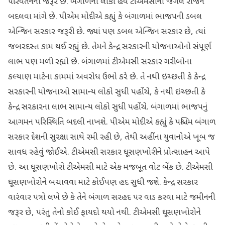
પરિવર્તનની જરૂર છે. બંગાળના લોકો હવે ટીએમસીના જંગલ રાજને
બદલવા માંગે છે. પીએમ મોદીએ કહ્યું કે બંગાળમાં ભાજપની ડબલ
એન્જિન સરકાર જરૂરી છે. જ્યાં પણ ડબલ એન્જિન સરકાર છે, ત્યાં
જબરદસ્ત કામ થઈ રહ્યું છે. તેમને કેન્દ્ર સરકારની યોજનાઓનો સંપૂર્ણ
લાભ પણ મળી રહ્યો છે. બંગાળમાં ટીએમસી સરકાર ગરીબોના
કલ્યાણ માટેના કામમાં અવરોધ ઉભો કરે છે. તે નથી ઇચ્છતી કે કેન્દ્ર
સરકારની યોજનાઓ સામાન્ય લોકો સુધી પહોંચે, કે નથી ઇચ્છતી કે
કેન્દ્ર સરકારના લાભ સામાન્ય લોકો સુધી પહોંચે. બંગાળમાં ભાજપનું
આગમન પરિસ્થિતિ બદલી નાખશે. પીએમ મોદીએ કહ્યું કે પશ્ચિમ બંગાળ
સરકાર દેશની સુરક્ષા સાથે રમી રહી છે, તેથી અહીંના યુવાનોએ ખૂબ જ
સાવધ રહેવું જોઈએ. ટીએમસી સરકાર ઘૂસણખોરીને પ્રોત્સાહન આપે
છે. આ ઘૂસણખોરો ટીએમસી માટે એક મજબૂત વોટ બેંક છે. ટીએમસી
ઘૂસણખોરોને બચાવવા માટે કોઈપણ હદ સુધી જશે. કેન્દ્ર સરકાર
વારંવાર પત્રો લખે છે કે તેને બંગાળ સરહદ પર વાડ કરવા માટે જમીનની
જરૂર છે, પરંતુ તેનો કોઈ ફાયદો થયો નથી. ટીએમસી ઘૂસણખોરોને