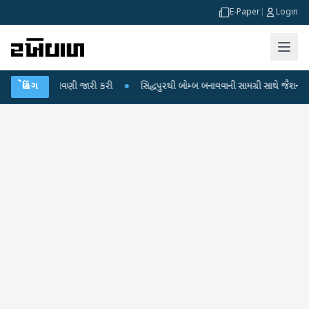
E-Paper
|
Login
ની ચેતવણી જારી કરી
બ્રેકિંગ
●
સિદ્ધપુરથી બોમ્બ બનાવવાની સામગ્રી સાથે જૈશના 5 શંકાસ્પદ