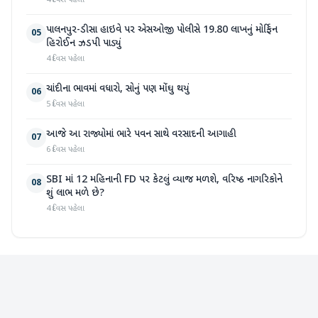
4 દિવસ પહેલા
પાલનપુર-ડીસા હાઇવે પર એસઓજી પોલીસે 19.80 લાખનું મોર્ફિન
05
હિરોઈન ઝડપી પાડ્યું
4 દિવસ પહેલા
ચાંદીના ભાવમાં વધારો, સોનું પણ મોંઘુ થયું
06
5 દિવસ પહેલા
આજે આ રાજ્યોમાં ભારે પવન સાથે વરસાદની આગાહી
07
6 દિવસ પહેલા
SBI માં 12 મહિનાની FD પર કેટલું વ્યાજ મળશે, વરિષ્ઠ નાગરિકોને
08
શું લાભ મળે છે?
4 દિવસ પહેલા