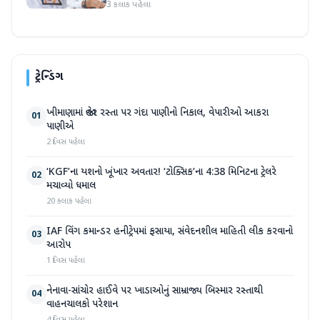
3 કલાક પહેલા
ટ્રેન્ડિંગ
ખીમાણામાં જાહેર રસ્તા પર ગંદા પાણીનો નિકાલ, વેપારીઓ આકરા
01
પાણીએ
2 દિવસ પહેલા
‘KGF’ના યશનો ખૂંખાર અવતાર! ‘ટોક્સિક’ના 4:38 મિનિટના ટ્રેલરે
02
મચાવ્યો ધમાલ
20 કલાક પહેલા
IAF વિંગ કમાન્ડર હનીટ્રેપમાં ફસાયા, સંવેદનશીલ માહિતી લીક કરવાનો
03
આરોપ
1 દિવસ પહેલા
નેનાવા-સાંચોર હાઈવે પર ખાડાઓનું સામ્રાજ્ય બિસ્માર રસ્તાથી
04
વાહનચાલકો પરેશાન