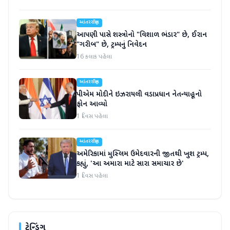
આંતરરાષ્ટ્રીય
આપણી પાસે શસ્ત્રોનો "વિશાળ ભંડાર" છે, ઈરાન
"ગરીબ" છે, ટ્રમ્પનું નિવેદન
16 કલાક પહેલા
આંતરરાષ્ટ્રીય
પીએમ મોદીને ઇઝરાયલી વડાપ્રધાન નેતન્યાહૂનો
ફોન આવ્યો
1 દિવસ પહેલા
આંતરરાષ્ટ્રીય
અમેરિકામાં મુસ્લિમ ઉમેદવારની જીતથી ખુશ ટ્રમ્પ,
કહ્યું, 'આ અમારા માટે સારા સમાચાર છે'
1 દિવસ પહેલા
ટ્રેન્ડિંગ