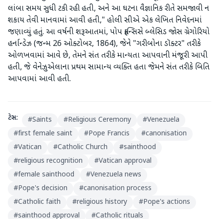
લાંબા સમય સુધી ટકી રહી હતી, અને આ ઘટના વૈજ્ઞાનિક રીતે સમજાવી ન
શકાય તેવી માનવામાં આવી હતી," હોલી સીએ એક લેખિત નિવેદનમાં
જણાવ્યું હતું. આ વર્ષની શરૂઆતમાં, પોપ ફ્રાન્સિસે બ્લેસિડ જોસ ગ્રેગોરિયો
હર્નાન્ડેઝ (જન્મ 26 ઓક્ટોબર, 1864), જેને "ગરીબોના ડૉક્ટર" તરીકે
ઓળખવામાં આવે છે, તેમને સંત તરીકે માન્યતા આપવાની મંજૂરી આપી
હતી, જે વેનેઝુએલાના પ્રથમ સામાન્ય વ્યક્તિ હતા જેમને સંત તરીકે બિતિ
આપવામાં આવી હતી.
ટેગ્સ:
#
Saints
#
Religious Ceremony
#
Venezuela
#
first female saint
#
Pope Francis
#
canonisation
#
Vatican
#
Catholic Church
#
sainthood
#
religious recognition
#
Vatican approval
#
female sainthood
#
Venezuela news
#
Pope's decision
#
canonisation process
#
Catholic faith
#
religious history
#
Pope's actions
#
sainthood approval
#
Catholic rituals