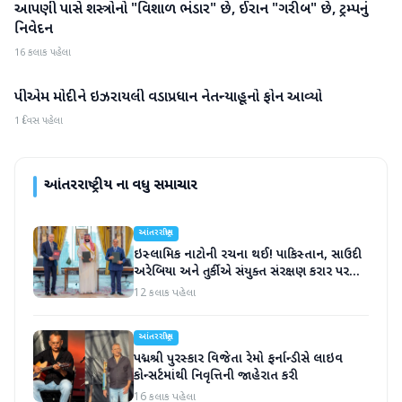
આપણી પાસે શસ્ત્રોનો "વિશાળ ભંડાર" છે, ઈરાન "ગરીબ" છે, ટ્રમ્પનું
આંતરરાષ્ટ્રીય
નિવેદન
16 કલાક પહેલા
પીએમ મોદીને ઇઝરાયલી વડાપ્રધાન નેતન્યાહૂનો ફોન આવ્યો
આંતરરાષ્ટ્રીય
1 દિવસ પહેલા
આંતરરાષ્ટ્રીય
ના વધુ સમાચાર
આંતરરાષ્ટ્રીય
ઇસ્લામિક નાટોની રચના થઈ! પાકિસ્તાન, સાઉદી
અરેબિયા અને તુર્કીએ સંયુક્ત સંરક્ષણ કરાર પર
હસ્તાક્ષર
12 કલાક પહેલા
આંતરરાષ્ટ્રીય
પદ્મશ્રી પુરસ્કાર વિજેતા રેમો ફર્નાન્ડીસે લાઇવ
કોન્સર્ટમાંથી નિવૃત્તિની જાહેરાત કરી
16 કલાક પહેલા