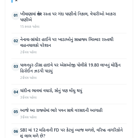
ખીમાણામાં જાહેર રસ્તા પર ગંદા પાણીનો નિકાલ, વેપારીઓ આકરા
01
પાણીએ
15 કલાક પહેલા
નેનાવા-સાંચોર હાઈવે પર ખાડાઓનું સામ્રાજ્ય બિસ્માર રસ્તાથી
02
વાહનચાલકો પરેશાન
2 દિવસ પહેલા
પાલનપુર-ડીસા હાઇવે પર એસઓજી પોલીસે 19.80 લાખનું મોર્ફિન
03
હિરોઈન ઝડપી પાડ્યું
2 દિવસ પહેલા
ચાંદીના ભાવમાં વધારો, સોનું પણ મોંઘુ થયું
04
3 દિવસ પહેલા
આજે આ રાજ્યોમાં ભારે પવન સાથે વરસાદની આગાહી
05
3 દિવસ પહેલા
SBI માં 12 મહિનાની FD પર કેટલું વ્યાજ મળશે, વરિષ્ઠ નાગરિકોને
06
શું લાભ મળે છે?