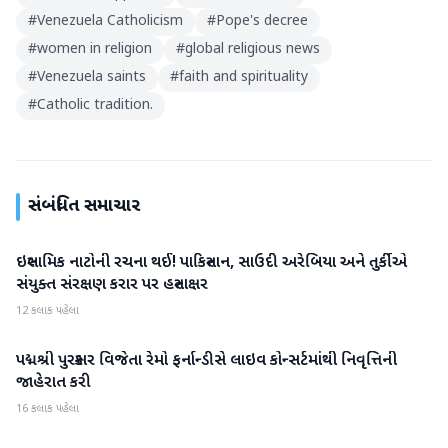
#
Venezuela Catholicism
#
Pope's decree
#
women in religion
#
global religious news
#
Venezuela saints
#
faith and spirituality
#
Catholic tradition.
સંબંધિત સમાચાર
ઇસ્લામિક નાટોની રચના થઈ! પાકિસ્તાન, સાઉદી અરેબિયા અને તુર્કીએ
આંતરરાષ્ટ્રીય
સંયુક્ત સંરક્ષણ કરાર પર હસ્તાક્ષર
12 કલાક પહેલા
પદ્મશ્રી પુરસ્કાર વિજેતા રેમો ફર્નાન્ડીસે લાઇવ કોન્સર્ટમાંથી નિવૃત્તિની
આંતરરાષ્ટ્રીય
જાહેરાત કરી
16 કલાક પહેલા