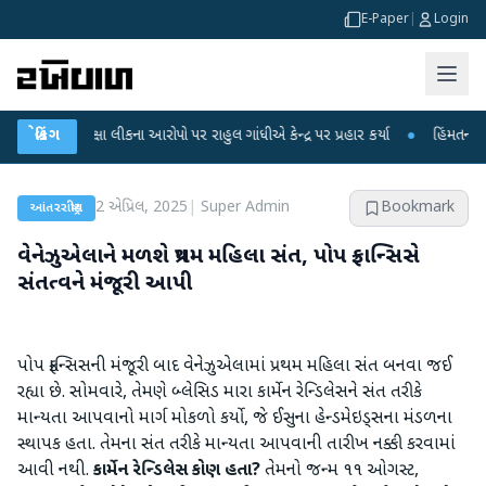
E-Paper
|
Login
પરીક્ષા લીકના આરોપો પર રાહુલ ગાંધીએ કેન્દ્ર પર પ્રહાર કર્યા
બ્રેકિંગ
●
હિંમતનગરમાં રહસ્
2 એપ્રિલ, 2025
|
Super Admin
Bookmark
આંતરરાષ્ટ્રીય
વેનેઝુએલાને મળશે પ્રથમ મહિલા સંત, પોપ ફ્રાન્સિસે
સંતત્વને મંજૂરી આપી
પોપ ફ્રાન્સિસની મંજૂરી બાદ વેનેઝુએલામાં પ્રથમ મહિલા સંત બનવા જઈ
રહ્યા છે. સોમવારે, તેમણે બ્લેસિડ મારા કાર્મેન રેન્ડિલેસને સંત તરીકે
માન્યતા આપવાનો માર્ગ મોકળો કર્યો, જે ઈસુના હેન્ડમેઇડ્સના મંડળના
સ્થાપક હતા. તેમના સંત તરીકે માન્યતા આપવાની તારીખ નક્કી કરવામાં
આવી નથી.
કાર્મેન રેન્ડિલેસ કોણ હતા?
તેમનો જન્મ ૧૧ ઓગસ્ટ,