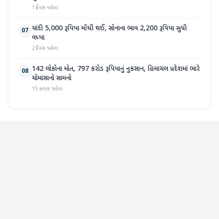
1 દિવસ પહેલા
ચાંદી 5,000 રૂપિયા મોંઘી થઈ, સોનાના ભાવ 2,200 રૂપિયા સુધી
07
વધ્યા
2 દિવસ પહેલા
142 લોકોના મોત, 797 કરોડ રૂપિયાનું નુકસાન, હિમાચલ પ્રદેશમાં ભારે
08
ચોમાસાનો સામનો
15 કલાક પહેલા