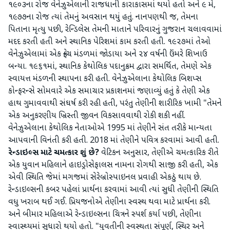
૧૯૦૩ના રોજ વેનેઝુએલાની રાજધાની કારાકાસમાં થયો હતો અને ૯ મે,
૧૯૭૭ના રોજ ત્યાં તેમનું અવસાન થયું હતું. નાનપણથી જ, તેમના
પિતાના મૃત્યુ પછી, રેન્ડિલેસ તેમની માતાને પરિવારનું ગુજરાન ચલાવવામાં
મદદ કરતી હતી અને સ્થાનિક પેરિશમાં કામ કરતી હતી. ૧૯૨૭માં તેઓ
વેનેઝુએલામાં એક ફ્રેન્ચ મંડળમાં જોડાયા અને ૨૪ વર્ષની ઉંમરે શિખાઉ
બન્યા. ૧૯૬૧માં, સ્થાનિક કેથોલિક પદાનુક્રમ દ્વારા સમર્થિત, તેમણે એક
સ્વાયત્ત મંડળની સ્થાપના કરી હતી. વેનેઝુએલાના કેથોલિક બિશપ્સ
કોન્ફરન્સે સોમવારે એક સમાચાર પ્રકાશનમાં જણાવ્યું હતું કે તેણી એક
હાથ ગુમાવવાથી સંઘર્ષ કરી રહી હતી, પરંતુ તેણીની શારીરિક ખામી "તેમને
એક અનુકરણીય ખ્રિસ્તી જીવન વિકસાવવાથી રોકી શકી નહીં.
વેનેઝુએલાના કેથોલિક નેતાઓએ 1995 માં તેણીને સંત તરીકે માન્યતા
આપવાની વિનંતી કરી હતી. 2018 માં તેણીને પવિત્ર કરવામાં આવી હતી.
રેન્ડાઇલ્સ માટે ચમત્કાર શું છે?
વેટિકન અનુસાર, તેણીએ ચમત્કારિક રીતે
એક યુવાન મહિલાને હાઇડ્રોસેફાલસ નામના રોગથી સાજી કરી હતી, એક
એવી સ્થિતિ જેમાં મગજમાં સેરેબ્રોસ્પાઇનલ પ્રવાહી એકઠું થાય છે.
રેન્ડાઇલ્સની કબર પહેલાં પ્રાર્થના કરવામાં આવી ત્યાં સુધી તેણીની સ્થિતિ
વધુ ખરાબ થઈ ગઈ. પ્રિયજનોએ તેણીના સ્વસ્થ થવા માટે પ્રાર્થના કરી.
અને બીમાર મહિલાએ રેન્ડાઇલ્સના ચિત્રને સ્પર્શ કર્યા પછી, તેણીના
સ્વાસ્થ્યમાં સુધારો થયો હતો. "યુવતીની સ્વસ્થતા સંપૂર્ણ, સ્થિર અને