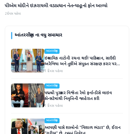
પીએમ મોદીને ઇઝરાયલી વડાપ્રધાન નેતન્યાહૂનો ફોન આવ્યો
આંતરરાષ્ટ્રીય
2 દિવસ પહેલા
આંતરરાષ્ટ્રીય
ના વધુ સમાચાર
આંતરરાષ્ટ્રીય
ઇસ્લામિક નાટોની રચના થઈ! પાકિસ્તાન, સાઉદી
અરેબિયા અને તુર્કીએ સંયુક્ત સંરક્ષણ કરાર પર
હસ્તાક્ષર
1 દિવસ પહેલા
આંતરરાષ્ટ્રીય
પદ્મશ્રી પુરસ્કાર વિજેતા રેમો ફર્નાન્ડીસે લાઇવ
કોન્સર્ટમાંથી નિવૃત્તિની જાહેરાત કરી
1 દિવસ પહેલા
આંતરરાષ્ટ્રીય
આપણી પાસે શસ્ત્રોનો "વિશાળ ભંડાર" છે, ઈરાન
"ગરીબ" છે, ટ્રમ્પનું નિવેદન