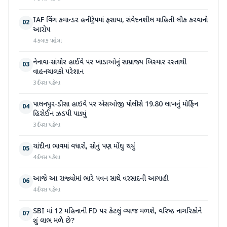
IAF વિંગ કમાન્ડર હનીટ્રેપમાં ફસાયા, સંવેદનશીલ માહિતી લીક કરવાનો
02
આરોપ
4 કલાક પહેલા
નેનાવા-સાંચોર હાઈવે પર ખાડાઓનું સામ્રાજ્ય બિસ્માર રસ્તાથી
03
વાહનચાલકો પરેશાન
3 દિવસ પહેલા
પાલનપુર-ડીસા હાઇવે પર એસઓજી પોલીસે 19.80 લાખનું મોર્ફિન
04
હિરોઈન ઝડપી પાડ્યું
3 દિવસ પહેલા
ચાંદીના ભાવમાં વધારો, સોનું પણ મોંઘુ થયું
05
4 દિવસ પહેલા
આજે આ રાજ્યોમાં ભારે પવન સાથે વરસાદની આગાહી
06
4 દિવસ પહેલા
SBI માં 12 મહિનાની FD પર કેટલું વ્યાજ મળશે, વરિષ્ઠ નાગરિકોને
07
શું લાભ મળે છે?