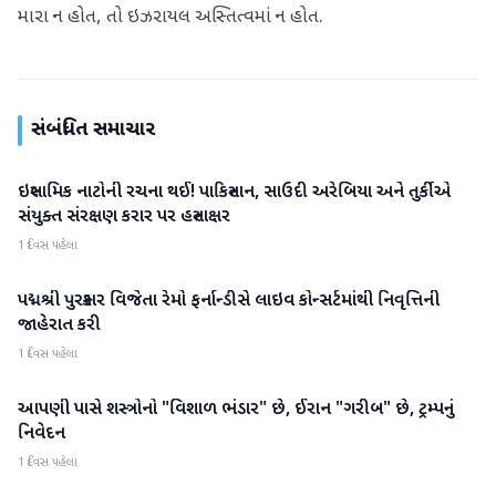
મારા ન હોત, તો ઇઝરાયલ અસ્તિત્વમાં ન હોત.
સંબંધિત સમાચાર
ઇસ્લામિક નાટોની રચના થઈ! પાકિસ્તાન, સાઉદી અરેબિયા અને તુર્કીએ
આંતરરાષ્ટ્રીય
સંયુક્ત સંરક્ષણ કરાર પર હસ્તાક્ષર
1 દિવસ પહેલા
પદ્મશ્રી પુરસ્કાર વિજેતા રેમો ફર્નાન્ડીસે લાઇવ કોન્સર્ટમાંથી નિવૃત્તિની
આંતરરાષ્ટ્રીય
જાહેરાત કરી
1 દિવસ પહેલા
આપણી પાસે શસ્ત્રોનો "વિશાળ ભંડાર" છે, ઈરાન "ગરીબ" છે, ટ્રમ્પનું
આંતરરાષ્ટ્રીય
નિવેદન
1 દિવસ પહેલા