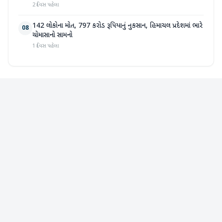
2 દિવસ પહેલા
142 લોકોના મોત, 797 કરોડ રૂપિયાનું નુકસાન, હિમાચલ પ્રદેશમાં ભારે
08
ચોમાસાનો સામનો
1 દિવસ પહેલા