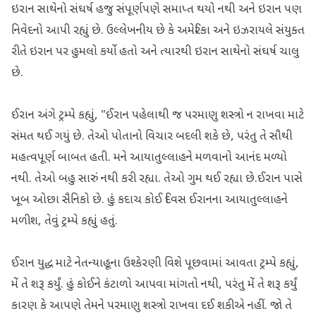
ઇરાન સાથેનો સંઘર્ષ હજુ સંપૂર્ણપણે સમાપ્ત થયો નથી અને ઇરાન પણ
નિવેદનો આપી રહ્યું છે. ઉલ્લેખનીય છે કે અમેરિકા અને ઇઝરાયલે સંયુક્ત
રીતે ઇરાન પર હુમલો કર્યો હતો અને ત્યારથી ઇરાન સાથેનો સંઘર્ષ ચાલુ
છે.
ઈરાન અંગે ટ્રમ્પે કહ્યું, "ઈરાન પહેલાથી જ પરમાણુ શસ્ત્રો ન રાખવા માટે
સંમત થઈ ગયું છે. તેઓ પોતાનો વિચાર બદલી શકે છે, પરંતુ તે સૌથી
મહત્વપૂર્ણ બાબત હતી. મને આયાતુલ્લાહને મળવાનો આનંદ મળ્યો
નથી. તેઓ બહુ સારું નથી કરી રહ્યા. તેઓ ગુમ થઈ રહ્યા છે.ઈરાન પાસે
ખૂબ ઓછા સૈનિકો છે. હું કદાચ કોઈ દિવસ ઈરાનના આયાતુલ્લાહને
મળીશ, તેવું ટ્રમ્પે કહ્યું હતું.
ઈરાન યુદ્ધ માટે નેતન્યાહૂના ઉશ્કેરણી વિશે પૂછવામાં આવતા ટ્રમ્પે કહ્યું,
મેં તે શરૂ કર્યું. હું કોઈને કંટાળો આપવા માંગતો નથી, પરંતુ મેં તે શરૂ કર્યું
કારણ કે આપણે તેમને પરમાણુ શસ્ત્રો રાખવા દઈ શકીએ નહીં. જો તે