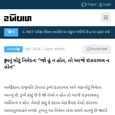
E-Paper
|
Login
●
UGC-NET પરીક્ષા લીકના આરોપો પર રાહુલ ગાંધીએ કેન્દ્ર પર પ્રહાર કર્યા
બ્રેકિંગ
●
હિંમ
3 જૂન, 2026
|
Super Admin
Bookmark
આંતરરાષ્ટ્રીય
ટ્રમ્પનું મોટું નિવેદન: "જો હું ન હોત, તો આજે ઇઝરાયલ ન
હોત"
અમેરિકાના રાષ્ટ્રપતિ ડોનાલ્ડ ટ્રમ્પે ઇઝરાયલ અંગે એક મોટું નિવેદન
આપ્યું છે. ટ્રમ્પે કહ્યું છે કે જો તેઓ ન હોત તો આજે ઇઝરાયલનું
અસ્તિત્વ ન હોત. તેમણે કહ્યું કે કદાચ એક દિવસ તેઓ ઇરાનના
આયાતુલ્લાહને મળશે. ટ્રમ્પનું આ નિવેદન એવા સમયે આવ્યું છે જ્યારે