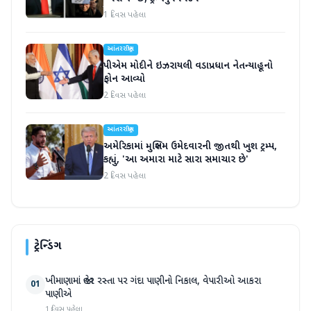
1 દિવસ પહેલા
આંતરરાષ્ટ્રીય
પીએમ મોદીને ઇઝરાયલી વડાપ્રધાન નેતન્યાહૂનો
ફોન આવ્યો
2 દિવસ પહેલા
આંતરરાષ્ટ્રીય
અમેરિકામાં મુસ્લિમ ઉમેદવારની જીતથી ખુશ ટ્રમ્પ,
કહ્યું, 'આ અમારા માટે સારા સમાચાર છે'
2 દિવસ પહેલા
ટ્રેન્ડિંગ
ખીમાણામાં જાહેર રસ્તા પર ગંદા પાણીનો નિકાલ, વેપારીઓ આકરા
01
પાણીએ
1 દિવસ પહેલા