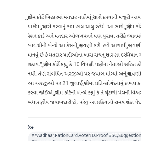
સુપ્રીમ કોર્ટે બિહારમાં મતદાર યાદીમાં સુધારો કરવાની મંજૂ
યાદીમાં સુધારો કરવાનું કામ હાલ ચાલુ રહેશે. આ સાથે, સુપ્રીમ કોર્
રેશન કાર્ડ અને મતદાર ઓળખપત્રને પણ પુરાવા તરીકે ધ્યાનમાં 
બાગચીની બેન્ચે આ કેસની સુનાવણી કરી. હવે આગામી સુનાવણી 28 જુ
માનવું છે કે મતદાર યાદીઓના ખાસ સઘન સુધારણા દરમિયાન આ
શકાય." સુપ્રીમ કોર્ટે કહ્યું કે 10 વિપક્ષી પક્ષોના નેતાઓ સ
નથી. તેણે સંબંધિત અરજીઓ પર જવાબ માંગ્યો અને સુનાવણીની આગા
આ અરજીઓ પર 21 જુલાઈ સુધીમાં પ્રતિ-સોગંદનામું દાખલ
કરવા જોઈએ. સુપ્રીમ કોર્ટની બેન્ચે કહ્યું કે તે ચૂંટણી પંચની
બંધારણીય જવાબદારી છે, પરંતુ આ પ્રક્રિયાનો સમય શંકા પેદા 
ટેગ્સ:
#
#Aadhaar‚RationCard‚VoterID‚Proof #SC‚Suggestion‚