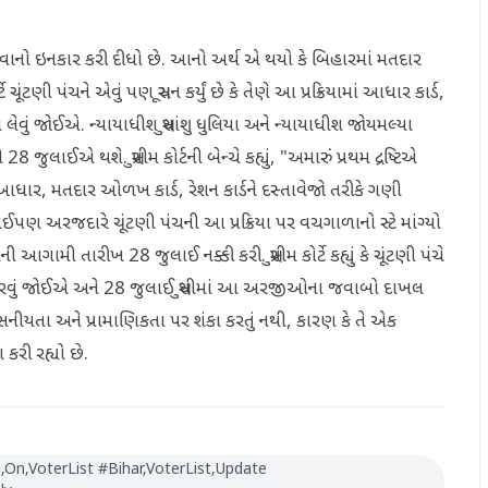
રી આપવાનો ઇનકાર કરી દીધો છે. આનો અર્થ એ થયો કે બિહારમાં મતદાર
ટે ચૂંટણી પંચને એવું પણ સૂચન કર્યું છે કે તેણે આ પ્રક્રિયામાં આધાર કાર્ડ,
લેવું જોઈએ. ન્યાયાધીશ સુધાંશુ ધુલિયા અને ન્યાયાધીશ જોયમલ્યા
લાઈએ થશે. સુપ્રીમ કોર્ટની બેન્ચે કહ્યું, "અમારું પ્રથમ દ્રષ્ટિએ
ધાર, મતદાર ઓળખ કાર્ડ, રેશન કાર્ડને દસ્તાવેજો તરીકે ગણી
હિત કોઈપણ અરજદારે ચૂંટણી પંચની આ પ્રક્રિયા પર વચગાળાનો સ્ટે માંગ્યો
મી તારીખ 28 જુલાઈ નક્કી કરી. સુપ્રીમ કોર્ટે કહ્યું કે ચૂંટણી પંચે
 કરવું જોઈએ અને 28 જુલાઈ સુધીમાં આ અરજીઓના જવાબો દાખલ
 વિશ્વસનીયતા અને પ્રામાણિકતા પર શંકા કરતું નથી, કારણ કે તે એક
કરી રહ્યો છે.
On‚VoterList #Bihar‚VoterList‚Update