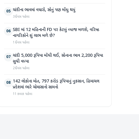
ચાંદીના ભાવમાં વધારો, સોનું પણ મોંઘુ થયું
05
3 દિવસ પહેલા
SBI માં 12 મહિનાની FD પર કેટલું વ્યાજ મળશે, વરિષ્ઠ
06
નાગરિકોને શું લાભ મળે છે?
1 દિવસ પહેલા
ચાંદી 5,000 રૂપિયા મોંઘી થઈ, સોનાના ભાવ 2,200 રૂપિયા
07
સુધી વધ્યા
2 દિવસ પહેલા
142 લોકોના મોત, 797 કરોડ રૂપિયાનું નુકસાન, હિમાચલ
08
પ્રદેશમાં ભારે ચોમાસાનો સામનો
11 કલાક પહેલા