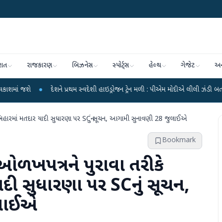
રાત
રાજકારણ
બિઝનેસ
સ્પોર્ટ્સ
હેલ્થ
ગેજેટ
અન
●
દેશને પ્રથમ સ્વદેશી હાઇડ્રોજન ટ્રેન મળી : પીએમ મોદીએ લીલી ઝંડી બતાવી
●
બનાસ
બિહારમાં મતદાર યાદી સુધારણા પર SCનું સૂચન, આગામી સુનાવણી 28 જુલાઈએ
Bookmark
ઓળખપત્રને પુરાવા તરીકે
દી સુધારણા પર SCનું સૂચન,
લાઈએ