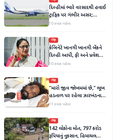
દિલ્હીમાં ભારે વરસાદથી હવાઈ
ટ્રાફિક પર ગંભીર અસર;
ઈન્ડિગોએ મુસાફરો માટે
10 કલાક પહેલા
એડવાઈઝરી જાહેર કરી
રાષ્ટ્રીય
કેબિનેટે ખાનગી ખાનગી બેંકને
દિલ્હી આપી, ફી અને પ્રવેશ
માટે નવા નિયમો વિશે જાણો
10 કલાક પહેલા
રાષ્ટ્રીય
"મારો જીવ જોખમમાં છે," ભૂખ
હડતાળ પર રહેલા ઝારખંડના
વિદ્યાર્થી નેતા દેવેન્દ્ર નાથ
11 કલાક પહેલા
મહતોની તબિયત ખરાબ
રાષ્ટ્રીય
142 લોકોના મોત, 797 કરોડ
રૂપિયાનું નુકસાન, હિમાચલ