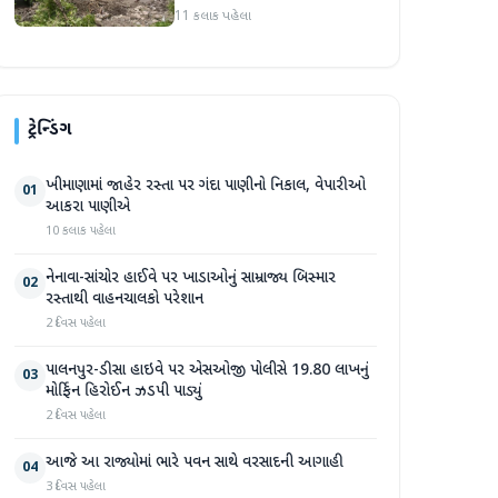
પ્રદેશમાં ભારે ચોમાસાનો સામનો
11 કલાક પહેલા
ટ્રેન્ડિંગ
ખીમાણામાં જાહેર રસ્તા પર ગંદા પાણીનો નિકાલ, વેપારીઓ
01
આકરા પાણીએ
10 કલાક પહેલા
નેનાવા-સાંચોર હાઈવે પર ખાડાઓનું સામ્રાજ્ય બિસ્માર
02
રસ્તાથી વાહનચાલકો પરેશાન
2 દિવસ પહેલા
પાલનપુર-ડીસા હાઇવે પર એસઓજી પોલીસે 19.80 લાખનું
03
મોર્ફિન હિરોઈન ઝડપી પાડ્યું
2 દિવસ પહેલા
આજે આ રાજ્યોમાં ભારે પવન સાથે વરસાદની આગાહી
04
3 દિવસ પહેલા