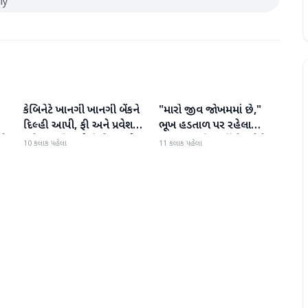
ly
કેબિનેટે ખાનગી ખાનગી બેંકને
"મારો જીવ જોખમમાં છે,"
રાષ્ટ્રીય
રાષ્ટ્રીય
દિલ્હી આપી, ફી અને પ્રવેશ
ભૂખ હડતાળ પર રહેલા
ટે
માટે નવા નિયમો વિશે જાણો
ઝારખંડના વિદ્યાર્થી નેતા દેવેન્દ્ર
10 કલાક પહેલા
11 કલાક પહેલા
નાથ મહતોની તબિયત ખરાબ