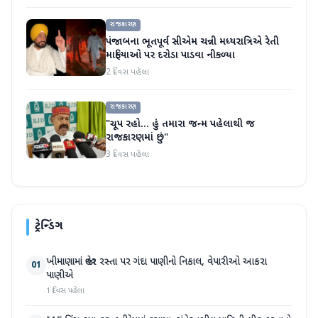
રાજકારણ
પંજાબના ભૂતપૂર્વ સીએમ ચન્ની મધ્યરાત્રિએ રેતી
માફિયાઓ પર દરોડા પાડવા નીકળ્યા
2 દિવસ પહેલા
રાજકારણ
"ચૂપ રહો... હું તમારા જન્મ પહેલાથી જ
રાજકારણમાં છું"
3 દિવસ પહેલા
ટ્રેન્ડિંગ
ખીમાણામાં જાહેર રસ્તા પર ગંદા પાણીનો નિકાલ, વેપારીઓ આકરા
01
પાણીએ
1 દિવસ પહેલા