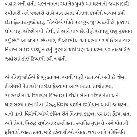
બહાર બની હતી. ચંદન નામના સ્થાનિક યુવકે આ ઘટનાની જવાબદારી
સ્વીકારી અને પત્રકારો સાથે વાત કરતા પોતાના કાર્યોનો બચાવ કર્યો.
ઇંડા ફેંકનાર યુવકે કહ્યું, "તેઓએ લોકો પર ખૂબ જુલમ કર્યો છે. કુણાલ
ઘોષ પણ ઓછો નથી. તેથી, તે આને પાત્ર છે. તેણે આપણું ઘણું નુકસાન
કર્યું છે." આ લખાય છે ત્યારે, ટીએમસીએ આ ઘટના પર કોઈ સત્તાવાર
નિવેદન બહાર પાડ્યું ન હતું. કુણાલ ઘોષે પણ આ ઘટના પર તાત્કાલિક
જાહેરમાં કોઈ ટિપ્પણી કરી ન હતી.
એ નોંધવું જોઈએ કે ભૂતકાળમાં આવી ઘણી ઘટનાઓ બની છે જેમાં
ટીએમસી નેતાઓ પર ઇંડા ફેંકવામાં આવ્યા હતા. તાજેતરમાં,
કમરહાટીના અરિયાદહા વિસ્તારમાં ટીએમસીના વરિષ્ઠ નેતા અને
ધારાસભ્ય મદન મિત્રા વિરુદ્ધ વિરોધ પ્રદર્શન દરમિયાન આવી જ ઘટના
બની હતી. વિરોધીઓએ કથિત રીતે મિત્રાના કાફલા પર ઇંડા ફેંક્યા હતા
અને તેમના વિરુદ્ધ સૂત્રોચ્ચાર કર્યા હતા. સ્થાનિક મુદ્દાઓ અંગે પોતાની
ફરિયાદો વ્યક્ત કરવા માટે રહેવાસીઓ એકઠા થયા ત્યારે પરિસ્થિતિ