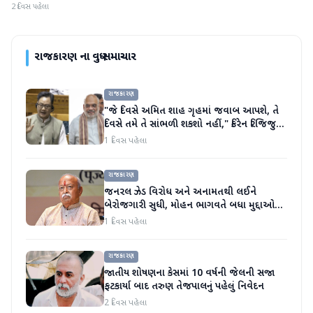
2 દિવસ પહેલા
રાજકારણ
ના વધુ સમાચાર
રાજકારણ
"જે દિવસે અમિત શાહ ગૃહમાં જવાબ આપશે, તે
દિવસે તમે તે સાંભળી શકશો નહીં," કિરેન રિજિજુએ
વિપક્ષી પાર્ટીઓ પર પ્રહાર કર્યા
1 દિવસ પહેલા
રાજકારણ
જનરલ ઝેડ વિરોધ અને અનામતથી લઈને
બેરોજગારી સુધી, મોહન ભાગવતે બધા મુદ્દાઓ
પર વાત કરી
1 દિવસ પહેલા
રાજકારણ
જાતીય શોષણના કેસમાં 10 વર્ષની જેલની સજા
ફટકાર્યા બાદ તરુણ તેજપાલનું પહેલું નિવેદન
2 દિવસ પહેલા