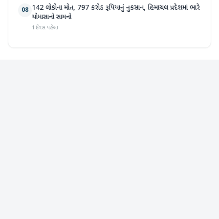
142 લોકોના મોત, 797 કરોડ રૂપિયાનું નુકસાન, હિમાચલ પ્રદેશમાં ભારે
08
ચોમાસાનો સામનો
1 દિવસ પહેલા