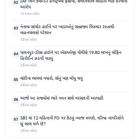
IAF વિંગ કમાન્ડર હનીટ્રેપમાં ફસાયા, સંવેદનશીલ માહિતી લીક કરવાનો
02
આરોપ
13 કલાક પહેલા
નેનાવા-સાંચોર હાઈવે પર ખાડાઓનું સામ્રાજ્ય બિસ્માર રસ્તાથી
03
વાહનચાલકો પરેશાન
3 દિવસ પહેલા
પાલનપુર-ડીસા હાઇવે પર એસઓજી પોલીસે 19.80 લાખનું મોર્ફિન
04
હિરોઈન ઝડપી પાડ્યું
3 દિવસ પહેલા
ચાંદીના ભાવમાં વધારો, સોનું પણ મોંઘુ થયું
05
4 દિવસ પહેલા
આજે આ રાજ્યોમાં ભારે પવન સાથે વરસાદની આગાહી
06
4 દિવસ પહેલા
SBI માં 12 મહિનાની FD પર કેટલું વ્યાજ મળશે, વરિષ્ઠ નાગરિકોને
07
શું લાભ મળે છે?
2 દિવસ પહેલા