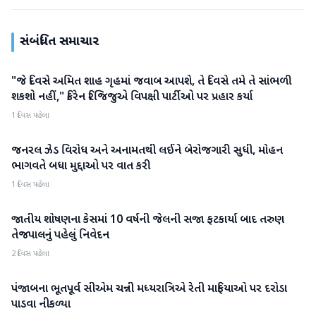
સંબંધિત સમાચાર
"જે દિવસે અમિત શાહ ગૃહમાં જવાબ આપશે, તે દિવસે તમે તે સાંભળી
રાજકારણ
શકશો નહીં," કિરેન રિજિજુએ વિપક્ષી પાર્ટીઓ પર પ્રહાર કર્યા
1 દિવસ પહેલા
જનરલ ઝેડ વિરોધ અને અનામતથી લઈને બેરોજગારી સુધી, મોહન
રાજકારણ
ભાગવતે બધા મુદ્દાઓ પર વાત કરી
1 દિવસ પહેલા
જાતીય શોષણના કેસમાં 10 વર્ષની જેલની સજા ફટકાર્યા બાદ તરુણ
રાજકારણ
તેજપાલનું પહેલું નિવેદન
2 દિવસ પહેલા
પંજાબના ભૂતપૂર્વ સીએમ ચન્ની મધ્યરાત્રિએ રેતી માફિયાઓ પર દરોડા
રાજકારણ
પાડવા નીકળ્યા