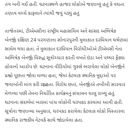
તંગ બની ગઈ હતી. ઘટનાસ્થળે હાજર લોકોએ જણાવ્યું હતું કે વધતા
તણાવ વચ્ચે કાફલાને ત્યાંથી જવું પડ્યું હતું.
તાજેતરમાં, ટીએમસીના રાષ્ટ્રીય મહાસચિવ અને સાંસદ અભિષેક
બેનર્જી દક્ષિણ 24 પરગણાના સોનારપુરની મુલાકાત દરમિયાન ઘર્ષણમાં
સામેલ થયા હતા. તે મુલાકાત દરમિયાન વિરોધીઓએ ટીએમસી નેતા
અભિષેક બેનર્જી વિરુદ્ધ સૂત્રોચ્ચાર કરતી વખતે ઇંડા અને પથ્થર ફેંક્યા
હોવાનો આરોપ છે. ઘટનાના વીડિયોમાં ગુસ્સે ભરાયેલા લોકો બેનર્જીને
પ્રશ્નો પૂછતા જોવા મળ્યા હતા, જેમાં કેટલાક સ્થાનિક મુદ્દાઓ પર
જવાબોની માંગ કરી રહ્યા હતા. વિરોધ છતાં, બેનર્જીએ તબીબી સારવાર
મેળવ્યા પછી તેમના નિર્ધારિત કાર્યક્રમનું સંચાલન ચાલુ રાખ્યું હતું.
ઘટનાના સંદર્ભમાં બાદમાં પાંચ લોકોની ધરપકડ કરવામાં આવી હતી.
સૂત્રોના જણાવ્યા અનુસાર, ધરપકડ કરાયેલા કેટલાક લોકો વિસ્તારના
સ્થાનિક રાજકીય નેટવર્ક સાથે જોડાયેલા હતા.