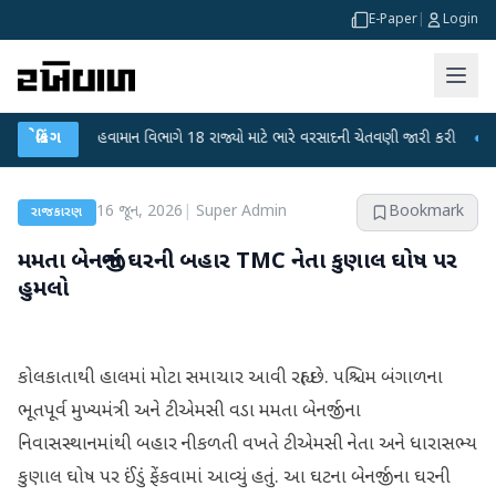
E-Paper
|
Login
●
બ્રેકિંગ
હવામાન વિભાગે 18 રાજ્યો માટે ભારે વરસાદની ચેતવણી જારી કરી
●
સિદ્ધપુર
16 જૂન, 2026
|
Super Admin
Bookmark
રાજકારણ
મમતા બેનર્જીના ઘરની બહાર TMC નેતા કુણાલ ઘોષ પર
હુમલો
કોલકાતાથી હાલમાં મોટા સમાચાર આવી રહ્યા છે. પશ્ચિમ બંગાળના
ભૂતપૂર્વ મુખ્યમંત્રી અને ટીએમસી વડા મમતા બેનર્જીના
નિવાસસ્થાનમાંથી બહાર નીકળતી વખતે ટીએમસી નેતા અને ધારાસભ્ય
કુણાલ ઘોષ પર ઈંડું ફેંકવામાં આવ્યું હતું. આ ઘટના બેનર્જીના ઘરની