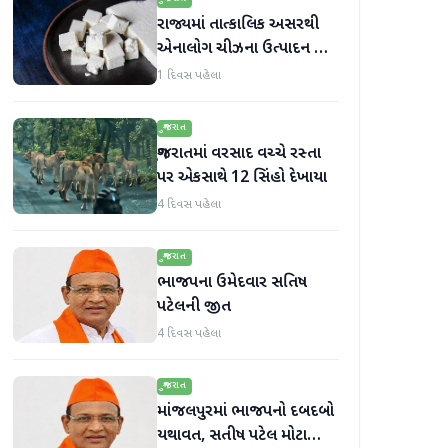
રાજ્યમાં તાત્કાલિક અસરથી
એનાલોગ ચીઝના ઉત્પાદન અને
વેચાણ પર પ્રતિબંધ.
1 દિવસ પહેલા
ગુજરાત
ગુજરાતમાં વરસાદ વચ્ચે રસ્તા
પર એકસાથે 12 સિંહો દેખાયા
4 દિવસ પહેલા
ગુજરાત
ભાજપના ઉમેદવાર સતિષ
પટેલની જીત
4 દિવસ પહેલા
ગુજરાત
માંજલપુરમાં ભાજપનો દબદબો
યથાવત, સતીષ પટેલ મોટા