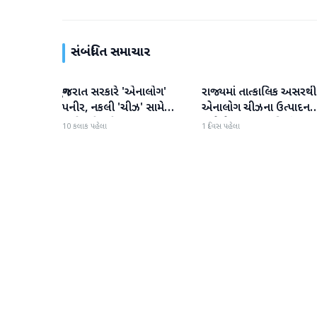
સંબંધિત સમાચાર
ગુજરાત સરકારે 'એનાલોગ'
રાજ્યમાં તાત્કાલિક અસરથી
ગુજરાત
ગુજરાત
પનીર, નકલી 'ચીઝ' સામે
એનાલોગ ચીઝના ઉત્પાદન
કાર્યવાહી કરી
અને વેચાણ પર પ્રતિબંધ.
10 કલાક પહેલા
1 દિવસ પહેલા