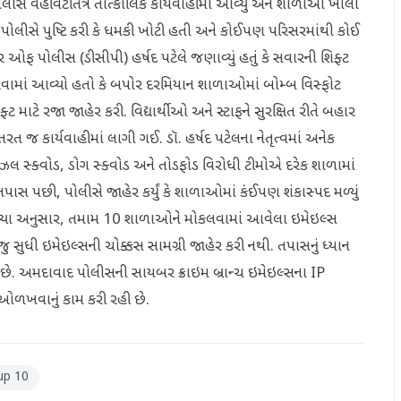
સ વહીવટીતંત્ર તાત્કાલિક કાર્યવાહીમાં આવ્યું અને શાળાઓ ખાલી
પોલીસે પુષ્ટિ કરી કે ધમકી ખોટી હતી અને કોઈપણ પરિસરમાંથી કોઈ
ઓફ પોલીસ (ડીસીપી) હર્ષદ પટેલે જણાવ્યું હતું કે સવારની શિફ્ટ
કરવામાં આવ્યો હતો કે બપોર દરમિયાન શાળાઓમાં બોમ્બ વિસ્ફોટ
ટે રજા જાહેર કરી. વિદ્યાર્થીઓ અને સ્ટાફને સુરક્ષિત રીતે બહાર
જ કાર્યવાહીમાં લાગી ગઈ. ડૉ. હર્ષદ પટેલના નેતૃત્વમાં અનેક
ઝલ સ્ક્વોડ, ડોગ સ્ક્વોડ અને તોડફોડ વિરોધી ટીમોએ દરેક શાળામાં
 પછી, પોલીસે જાહેર કર્યું કે શાળાઓમાં કંઈપણ શંકાસ્પદ મળ્યું
ાવ્યા અનુસાર, તમામ 10 શાળાઓને મોકલવામાં આવેલા ઇમેઇલ્સ
 સુધી ઇમેઇલ્સની ચોક્કસ સામગ્રી જાહેર કરી નથી. તપાસનું ધ્યાન
છે. અમદાવાદ પોલીસની સાયબર ક્રાઇમ બ્રાન્ચ ઇમેઇલ્સના IP
ઓળખવાનું કામ કરી રહી છે.
up 10