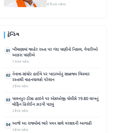
માર્જિનથી આગળ
4 દિવસ પહેલા
ટ્રેન્ડિંગ
ખીમાણામાં જાહેર રસ્તા પર ગંદા પાણીનો નિકાલ, વેપારીઓ
01
આકરા પાણીએ
7 કલાક પહેલા
નેનાવા-સાંચોર હાઈવે પર ખાડાઓનું સામ્રાજ્ય બિસ્માર
02
રસ્તાથી વાહનચાલકો પરેશાન
2 દિવસ પહેલા
પાલનપુર-ડીસા હાઇવે પર એસઓજી પોલીસે 19.80 લાખનું
03
મોર્ફિન હિરોઈન ઝડપી પાડ્યું
2 દિવસ પહેલા
આજે આ રાજ્યોમાં ભારે પવન સાથે વરસાદની આગાહી
04
3 દિવસ પહેલા