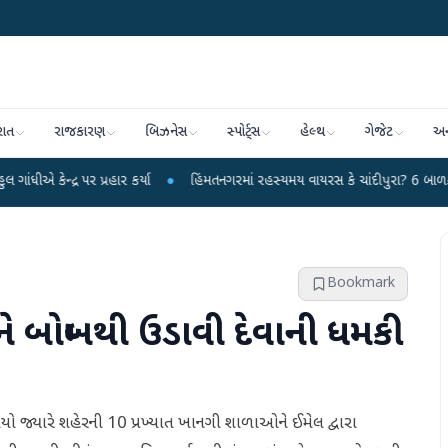
રાત
રાજકારણ
બિઝનેસ
સ્પોર્ટ્સ
હેલ્થ
ગેજેટ
અન
 પ્રહાર કર્યા
●
હિંમતનગરમાં રહસ્યમય વાયરસ કે ચાંદીપુરા? 6 બાળકોના મોતથી ફફડ
Bookmark
બોમ્બથી ઉડાવી દેવાની ધમકી
 જ્યારે શહેરની 10 પ્રખ્યાત ખાનગી શાળાઓને ઈમેલ દ્વારા