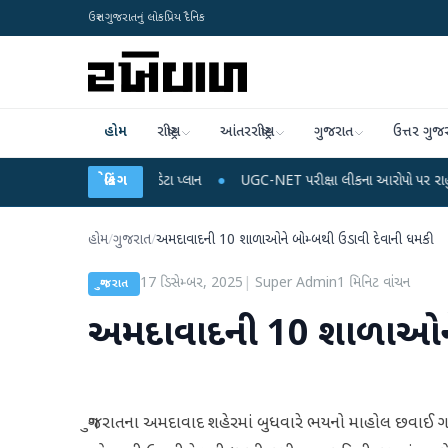
ઉત્તર ગુજરાતનું લોકપ્રિય દૈનિક
હોમ
રાષ્ટ્રીય
આંતરરાષ્ટ્રીય
ગુજરાત
ઉત્તર ગુજ
 રિચાર્જ અને ડેટા પ્લાન
બ્રેકિંગ
●
UGC-NET પરીક્ષા લીકના આરોપો પર રાહુલ ગાંધીએ કેન્દ્ર પર
હોમ
/
ગુજરાત
/
અમદાવાદની 10 શાળાઓને બોમ્બથી ઉડાવી દેવાની ધમકી
17 ડિસેમ્બર, 2025
|
Super Admin
1
મિનિટ વાંચન
ગુજરાત
અમદાવાદની 10 શાળાઓને 
ગુજરાતના અમદાવાદ શહેરમાં બુધવારે ભયનો માહોલ છવાઈ ગયો