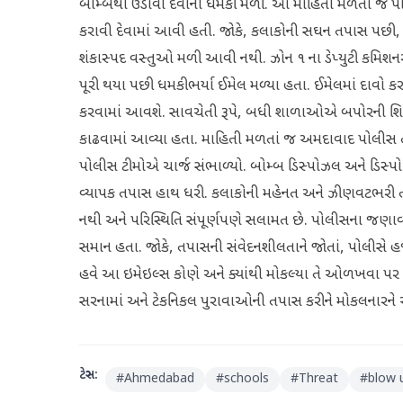
બોમ્બથી ઉડાવી દેવાની ધમકી મળી. આ માહિતી મળતાં જ પોલી
કરાવી દેવામાં આવી હતી. જોકે, કલાકોની સઘન તપાસ પછી, 
શંકાસ્પદ વસ્તુઓ મળી આવી નથી. ઝોન ૧ ના ડેપ્યુટી કમિશનર 
પૂરી થયા પછી ધમકીભર્યા ઈમેલ મળ્યા હતા. ઈમેલમાં દાવો 
કરવામાં આવશે. સાવચેતી રૂપે, બધી શાળાઓએ બપોરની શિફ્ટ મા
કાઢવામાં આવ્યા હતા. માહિતી મળતાં જ અમદાવાદ પોલીસ તરત 
પોલીસ ટીમોએ ચાર્જ સંભાળ્યો. બોમ્બ ડિસ્પોઝલ અને ડિસ્પો
વ્યાપક તપાસ હાથ ધરી. કલાકોની મહેનત અને ઝીણવટભરી તપાસ
નથી અને પરિસ્થિતિ સંપૂર્ણપણે સલામત છે. પોલીસના જણ
સમાન હતા. જોકે, તપાસની સંવેદનશીલતાને જોતાં, પોલીસે હજુ
હવે આ ઇમેઇલ્સ કોણે અને ક્યાંથી મોકલ્યા તે ઓળખવા પર 
સરનામાં અને ટેકનિકલ પુરાવાઓની તપાસ કરીને મોકલનારને 
ટેગ્સ:
#
Ahmedabad
#
schools
#
Threat
#
blow 