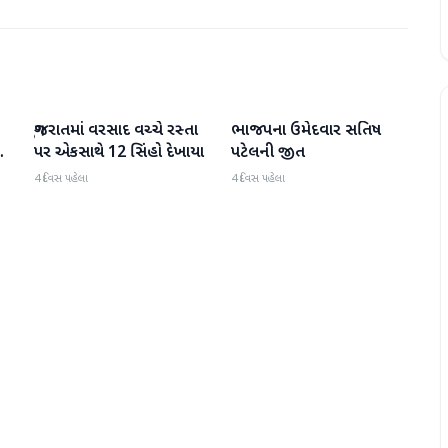
ગુજરાતમાં વરસાદ વચ્ચે રસ્તા
ભાજપના ઉમેદવાર સતિષ
ગુજરાત
ગુજરાત
પર એકસાથે 12 સિંહો દેખાયા
પટેલની જીત
4 દિવસ પહેલા
4 દિવસ પહેલા