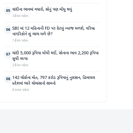
ચાંદીના ભાવમાં વધારો, સોનું પણ મોંઘુ થયું
05
3 દિવસ પહેલા
SBI માં 12 મહિનાની FD પર કેટલું વ્યાજ મળશે, વરિષ્ઠ
06
નાગરિકોને શું લાભ મળે છે?
1 દિવસ પહેલા
ચાંદી 5,000 રૂપિયા મોંઘી થઈ, સોનાના ભાવ 2,200 રૂપિયા
07
સુધી વધ્યા
2 દિવસ પહેલા
142 લોકોના મોત, 797 કરોડ રૂપિયાનું નુકસાન, હિમાચલ
08
પ્રદેશમાં ભારે ચોમાસાનો સામનો
8 કલાક પહેલા