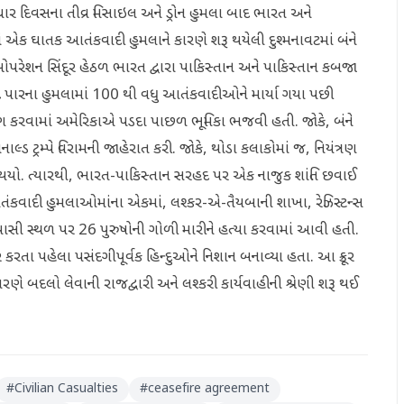
ં ચાર દિવસના તીવ્ર મિસાઇલ અને ડ્રોન હુમલા બાદ ભારત અને
માં એક ઘાતક આતંકવાદી હુમલાને કારણે શરૂ થયેલી દુશ્મનાવટમાં બંને
રેશન સિંદૂર હેઠળ ભારત દ્વારા પાકિસ્તાન અને પાકિસ્તાન કબજા
રહદ પારના હુમલામાં 100 થી વધુ આતંકવાદીઓને માર્યા ગયા પછી
 દબાણ કરવામાં અમેરિકાએ પડદા પાછળ ભૂમિકા ભજવી હતી. જોકે, બંને
લ્ડ ટ્રમ્પે વિરામની જાહેરાત કરી. જોકે, થોડા કલાકોમાં જ, નિયંત્રણ
થયો. ત્યારથી, ભારત-પાકિસ્તાન સરહદ પર એક નાજુક શાંતિ છવાઈ
આતંકવાદી હુમલાઓમાંના એકમાં, લશ્કર-એ-તૈયબાની શાખા, રેઝિસ્ટન્સ
રવાસી સ્થળ પર 26 પુરુષોની ગોળી મારીને હત્યા કરવામાં આવી હતી.
રતા પહેલા પસંદગીપૂર્વક હિન્દુઓને નિશાન બનાવ્યા હતા. આ ક્રૂર
ણે બદલો લેવાની રાજદ્વારી અને લશ્કરી કાર્યવાહીની શ્રેણી શરૂ થઈ
#
Civilian Casualties
#
ceasefire agreement