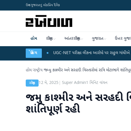
ઉત્તર ગુજરાતનું લોકપ્રિય દૈનિક
હોમ
રાષ્ટ્રીય
આંતરરાષ્ટ્રીય
ગુજરાત
ઉત્તર ગુજ
 ડેટા પ્લાન
●
UGC-NET પરીક્ષા લીકના આરોપો પર રાહુલ ગાંધીએ કેન્દ્ર પર પ્રહાર કર્ય
બ્રેકિંગ
હોમ
/
રાષ્ટ્રીય
/
જમ્મુ કાશ્મીર અને સરહદી વિસ્તારોમાં રાત્રિ મોટાભાગે શાંતિપૂ
12 મે, 2025
|
Super Admin
1
મિનિટ વાંચન
રાષ્ટ્રીય
જમ્મુ કાશ્મીર અને સરહદી વિ
શાંતિપૂર્ણ રહી