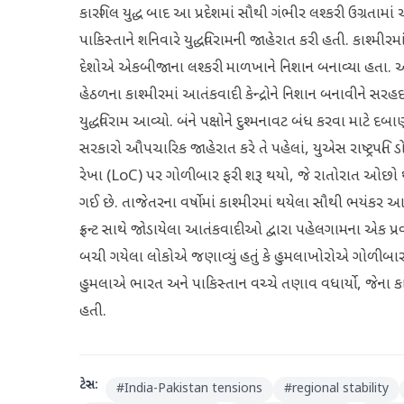
કારગિલ યુદ્ધ બાદ આ પ્રદેશમાં સૌથી ગંભીર લશ્કરી ઉગ્રતામા
પાકિસ્તાને શનિવારે યુદ્ધવિરામની જાહેરાત કરી હતી. કાશ્મીર
દેશોએ એકબીજાના લશ્કરી માળખાને નિશાન બનાવ્યા હતા. ઓપ
હેઠળના કાશ્મીરમાં આતંકવાદી કેન્દ્રોને નિશાન બનાવીને સ
યુદ્ધવિરામ આવ્યો. બંને પક્ષોને દુશ્મનાવટ બંધ કરવા માટે
સરકારો ઔપચારિક જાહેરાત કરે તે પહેલાં, યુએસ રાષ્ટ્રપતિ ડોના
રેખા (LoC) પર ગોળીબાર ફરી શરૂ થયો, જે રાતોરાત ઓછો 
ગઈ છે. તાજેતરના વર્ષોમાં કાશ્મીરમાં થયેલા સૌથી ભયંકર 
ફ્રન્ટ સાથે જોડાયેલા આતંકવાદીઓ દ્વારા પહેલગામના એક પ્
બચી ગયેલા લોકોએ જણાવ્યું હતું કે હુમલાખોરોએ ગોળીબાર ક
હુમલાએ ભારત અને પાકિસ્તાન વચ્ચે તણાવ વધાર્યો, જેના કાર
હતી.
ટેગ્સ:
#
India-Pakistan tensions
#
regional stability