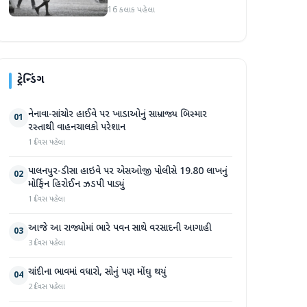
16 કલાક પહેલા
ટ્રેન્ડિંગ
નેનાવા-સાંચોર હાઈવે પર ખાડાઓનું સામ્રાજ્ય બિસ્માર
01
રસ્તાથી વાહનચાલકો પરેશાન
1 દિવસ પહેલા
પાલનપુર-ડીસા હાઇવે પર એસઓજી પોલીસે 19.80 લાખનું
02
મોર્ફિન હિરોઈન ઝડપી પાડ્યું
1 દિવસ પહેલા
આજે આ રાજ્યોમાં ભારે પવન સાથે વરસાદની આગાહી
03
3 દિવસ પહેલા
ચાંદીના ભાવમાં વધારો, સોનું પણ મોંઘુ થયું
04
2 દિવસ પહેલા