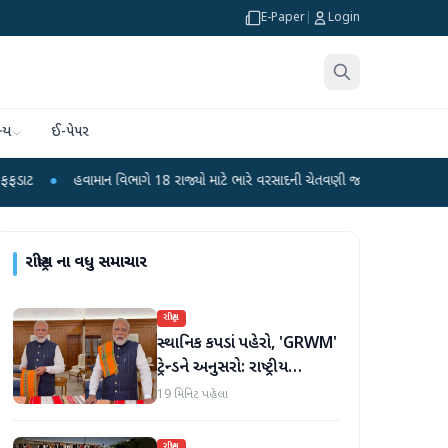
E-Paper
|
Login
્ય
ઈ-પેપર
ામાન વિભાગે 18 રાજ્યો માટે ભારે વરસાદની ચેતવણી જારી કરી
●
સિદ્ધપુરથી બોમ્બ 
રાષ્ટ્રીય
ના વધુ સમાચાર
રાષ્ટ્રીય
સ્થાનિક કપડાં પહેરો, 'GRWM'
ટ્રેન્ડને અનુસરો: રાષ્ટ્રીય
હાથવણાટ દિવસ પર
19 મિનિટ પહેલા
પ્રધાનમંત્રી મોદી
રાષ્ટ્રીય