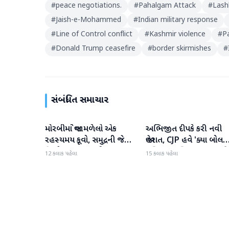
#
peace negotiations.
#
Pahalgam Attack
#
Lash
#
Jaish-e-Mohammed
#
Indian military response
#
Line of Control conflict
#
Kashmir violence
#
Pa
#
Donald Trump ceasefire
#
border skirmishes
#
સંબંધિત સમાચાર
મોરબીમાં જોવા મળેલો એક
અભિજીત દીપકે કરી નવી
રાષ્ટ્રીય
રાષ્ટ્રીય
રહસ્યમય કૂવો, સમુદ્રની જેમ
જાહેરાત, CJP હવે 'ક્યા બોલત
હિલોળા ખાતું પાણી
પબ્લિક' અભિયાન શરૂ કરશે
12 કલાક પહેલા
15 કલાક પહેલા