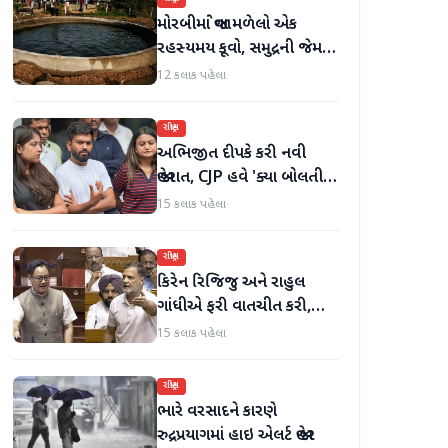
મોરબીમાં જોવા મળેલો એક
રહસ્યમય કૂવો, સમુદ્રની જેમ
હિલોળા ખાતું પાણી
12 કલાક પહેલા
રાષ્ટ્રીય
અભિજીત દીપકે કરી નવી
જાહેરાત, CJP હવે 'ક્યા બોલતી
પબ્લિક' અભિયાન શરૂ કરશે
15 કલાક પહેલા
રાષ્ટ્રીય
કિરેન રિજિજુ અને રાહુલ
ગાંધીએ ફરી વાતચીત કરી,
મહિલા અનામત અને સીમાંકન
15 કલાક પહેલા
બિલ પર ચર્ચા કરી
રાષ્ટ્રીય
ભારે વરસાદને કારણે
રુદ્રપ્રયાગમાં હાઇ એલર્ટ જાહેર