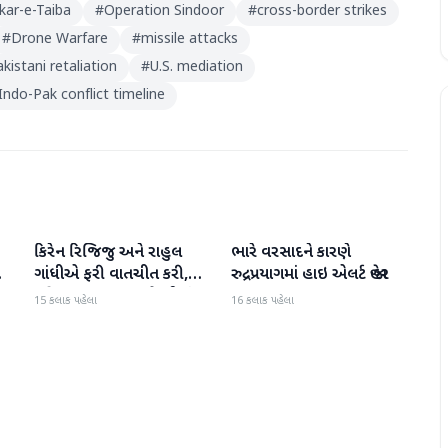
kar-e-Taiba
#
Operation Sindoor
#
cross-border strikes
#
Drone Warfare
#
missile attacks
kistani retaliation
#
U.S. mediation
Indo-Pak conflict timeline
કિરેન રિજિજુ અને રાહુલ
ભારે વરસાદને કારણે
રાષ્ટ્રીય
રાષ્ટ્રીય
ી
ગાંધીએ ફરી વાતચીત કરી,
રુદ્રપ્રયાગમાં હાઇ એલર્ટ જાહેર
મહિલા અનામત અને સીમાંકન
15 કલાક પહેલા
16 કલાક પહેલા
બિલ પર ચર્ચા કરી