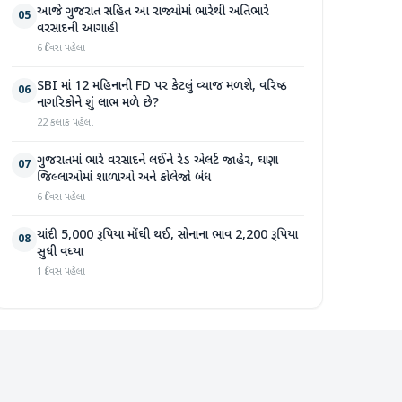
આજે ગુજરાત સહિત આ રાજ્યોમાં ભારેથી અતિભારે
05
વરસાદની આગાહી
6 દિવસ પહેલા
SBI માં 12 મહિનાની FD પર કેટલું વ્યાજ મળશે, વરિષ્ઠ
06
નાગરિકોને શું લાભ મળે છે?
22 કલાક પહેલા
ગુજરાતમાં ભારે વરસાદને લઈને રેડ એલર્ટ જાહેર, ઘણા
07
જિલ્લાઓમાં શાળાઓ અને કોલેજો બંધ
6 દિવસ પહેલા
ચાંદી 5,000 રૂપિયા મોંઘી થઈ, સોનાના ભાવ 2,200 રૂપિયા
08
સુધી વધ્યા
1 દિવસ પહેલા