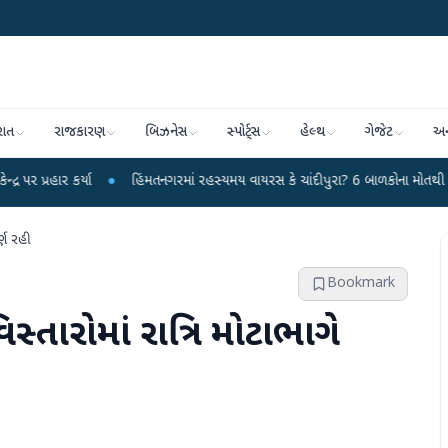
રાત
રાજકારણ
બિઝનેસ
સ્પોર્ટ્સ
હેલ્થ
ગેજેટ
અન
ા
●
હિંમતનગરમાં રહસ્યમય વાયરસ કે ચાંદીપુરા? 6 બાળકોના મોતથી ફફડાટ
●
હવ
ર્ણ રહી
Bookmark
સ્તારોમાં રાત્રિ મોટાભાગે