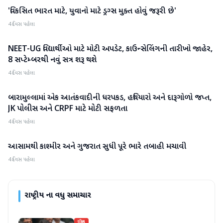
'વિકસિત ભારત માટે, યુવાનો માટે ડ્રગ્સ મુક્ત હોવું જરૂરી છે'
રાષ્ટ્રીય
4 દિવસ પહેલા
NEET-UG વિદ્યાર્થીઓ માટે મોટી અપડેટ, કાઉન્સેલિંગની તારીખો જાહેર,
રાષ્ટ્રીય
8 સપ્ટેમ્બરથી નવું સત્ર શરૂ થશે
4 દિવસ પહેલા
બારામુલ્લામાં એક આતંકવાદીની ધરપકડ, હથિયારો અને દારૂગોળો જપ્ત,
રાષ્ટ્રીય
JK પોલીસ અને CRPF માટે મોટી સફળતા
4 દિવસ પહેલા
આસામથી કાશ્મીર અને ગુજરાત સુધી પૂરે ભારે તબાહી મચાવી
રાષ્ટ્રીય
4 દિવસ પહેલા
રાષ્ટ્રીય
ના વધુ સમાચાર
રાષ્ટ્રીય