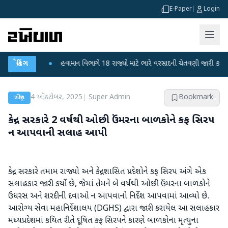
E-Paper
|
Login
ી ફફડાટ
બ્રેકિંગ
●
હવામાન વિભાગે 18 રાજ્યો માટે ભારે વરસાદની ચેતવણી જારી કરી
●
સ
4 ઑક્ટોબર, 2025
|
Super Admin
Bookmark
રાષ્ટ્રીય
કેન્દ્ર સરકારે 2 વર્ષથી ઓછી ઉંમરના બાળકોને કફ સિરપ
ન આપવાની સલાહ આપી
કેન્દ્ર સરકારે તમામ રાજ્યો અને કેન્દ્રશાસિત પ્રદેશોને કફ સિરપ અંગે એક
સલાહકાર જારી કર્યો છે, જેમાં તેમને બે વર્ષથી ઓછી ઉંમરના બાળકોને
ઉધરસ અને શરદીની દવાઓ ન આપવાનો નિર્દેશ આપવામાં આવ્યો છે.
આરોગ્ય સેવા મહાનિર્દેશાલય (DGHS) દ્વારા જારી કરાયેલ આ સલાહકાર
મધ્યપ્રદેશમાં કથિત રીતે દૂષિત કફ સિરપને કારણે બાળકોના મૃત્યુના