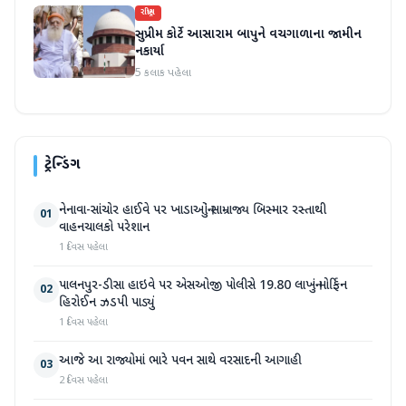
રાષ્ટ્રીય
સુપ્રીમ કોર્ટે આસારામ બાપુને વચગાળાના જામીન
નકાર્યા
5 કલાક પહેલા
ટ્રેન્ડિંગ
નેનાવા-સાંચોર હાઈવે પર ખાડાઓનું સામ્રાજ્ય બિસ્માર રસ્તાથી
01
વાહનચાલકો પરેશાન
1 દિવસ પહેલા
પાલનપુર-ડીસા હાઇવે પર એસઓજી પોલીસે 19.80 લાખનું મોર્ફિન
02
હિરોઈન ઝડપી પાડ્યું
1 દિવસ પહેલા
આજે આ રાજ્યોમાં ભારે પવન સાથે વરસાદની આગાહી
03
2 દિવસ પહેલા