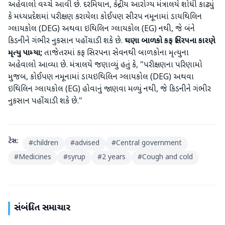
અહેવાલો વચ્ચે આવી છે. દરમિયાન, કેન્દ્રીય આરોગ્ય મંત્રાલયે શોધી કાઢ્યું
કે મધ્યપ્રદેશમાં પરીક્ષણ કરાયેલા કોઈપણ સીરપ નમૂનામાં ડાયથિલિન
ગ્લાયકોલ (DEG) અથવા ઇથિલિન ગ્લાયકોલ (EG) નથી, જે બંને
કિડનીને ગંભીર નુકસાન પહોંચાડી શકે છે.
ઘણા બાળકો કફ સિરપના કારણે
મૃત્યુ પામ્યા;
તાજેતરમાં કફ સિરપના સેવનથી બાળકોના મૃત્યુના
અહેવાલો આવ્યા છે. મંત્રાલયે જણાવ્યું હતું કે, "પરીક્ષણના પરિણામો
મુજબ, કોઈપણ નમૂનામાં ડાયઇથિલિન ગ્લાયકોલ (DEG) અથવા
ઇથિલિન ગ્લાયકોલ (EG) હોવાનું જાણવા મળ્યું નથી, જે કિડનીને ગંભીર
નુકસાન પહોંચાડી શકે છે."
ટેગ્સ:
#
children
#
advised
#
Central government
#
Medicines
#
syrup
#
2 years
#
Cough and cold
સંબંધિત સમાચાર