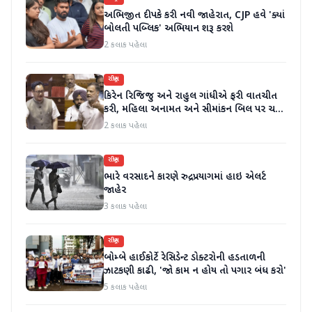
અભિજીત દીપકે કરી નવી જાહેરાત, CJP હવે 'ક્યાં
બોલતી પબ્લિક' અભિયાન શરૂ કરશે
2 કલાક પહેલા
રાષ્ટ્રીય
કિરેન રિજિજુ અને રાહુલ ગાંધીએ ફરી વાતચીત
કરી, મહિલા અનામત અને સીમાંકન બિલ પર ચર્ચા
કરી
2 કલાક પહેલા
રાષ્ટ્રીય
ભારે વરસાદને કારણે રુદ્રપ્રયાગમાં હાઇ એલર્ટ
જાહેર
3 કલાક પહેલા
રાષ્ટ્રીય
બોમ્બે હાઈકોર્ટે રેસિડેન્ટ ડોક્ટરોની હડતાળની
ઝાટકણી કાઢી, 'જો કામ ન હોય તો પગાર બંધ કરો'
5 કલાક પહેલા