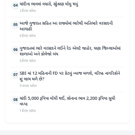
ચાંદીના ભાવમાં વધારો, સોનું પણ મોંઘુ થયું
04
2 દિવસ પહેલા
આજે ગુજરાત સહિત આ રાજ્યોમાં ભારેથી અતિભારે વરસાદની
05
આગાહી
6 દિવસ પહેલા
ગુજરાતમાં ભારે વરસાદને લઈને રેડ એલર્ટ જાહેર, ઘણા જિલ્લાઓમાં
06
શાળાઓ અને કોલેજો બંધ
6 દિવસ પહેલા
SBI માં 12 મહિનાની FD પર કેટલું વ્યાજ મળશે, વરિષ્ઠ નાગરિકોને
07
શું લાભ મળે છે?
9 કલાક પહેલા
ચાંદી 5,000 રૂપિયા મોંઘી થઈ, સોનાના ભાવ 2,200 રૂપિયા સુધી
08
વધ્યા
1 દિવસ પહેલા