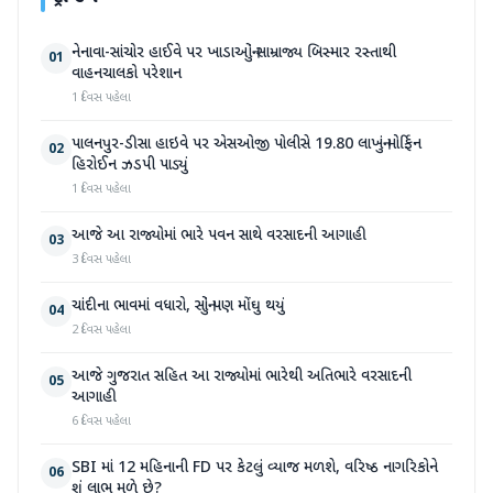
નેનાવા-સાંચોર હાઈવે પર ખાડાઓનું સામ્રાજ્ય બિસ્માર રસ્તાથી
01
વાહનચાલકો પરેશાન
1 દિવસ પહેલા
પાલનપુર-ડીસા હાઇવે પર એસઓજી પોલીસે 19.80 લાખનું મોર્ફિન
02
હિરોઈન ઝડપી પાડ્યું
1 દિવસ પહેલા
આજે આ રાજ્યોમાં ભારે પવન સાથે વરસાદની આગાહી
03
3 દિવસ પહેલા
ચાંદીના ભાવમાં વધારો, સોનું પણ મોંઘુ થયું
04
2 દિવસ પહેલા
આજે ગુજરાત સહિત આ રાજ્યોમાં ભારેથી અતિભારે વરસાદની
05
આગાહી
6 દિવસ પહેલા
SBI માં 12 મહિનાની FD પર કેટલું વ્યાજ મળશે, વરિષ્ઠ નાગરિકોને
06
શું લાભ મળે છે?