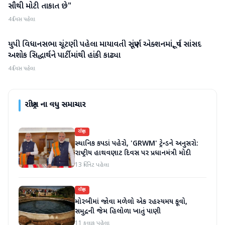
સૌથી મોટી તાકાત છે"
4 દિવસ પહેલા
યુપી વિધાનસભા ચૂંટણી પહેલા માયાવતી સંપૂર્ણ એક્શનમાં, પૂર્વ સાંસદ
રાષ્ટ્રીય
અશોક સિદ્ધાર્થને પાર્ટીમાંથી હાંકી કાઢ્યા
4 દિવસ પહેલા
રાષ્ટ્રીય
ના વધુ સમાચાર
રાષ્ટ્રીય
સ્થાનિક કપડાં પહેરો, 'GRWM' ટ્રેન્ડને અનુસરો:
રાષ્ટ્રીય હાથવણાટ દિવસ પર પ્રધાનમંત્રી મોદી
13 મિનિટ પહેલા
રાષ્ટ્રીય
મોરબીમાં જોવા મળેલો એક રહસ્યમય કૂવો,
સમુદ્રની જેમ હિલોળા ખાતું પાણી
11 કલાક પહેલા