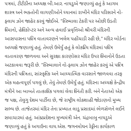
પત્રમાં, ટીટીડીના અધ્યક્ષ બી.આર. નાયડુએ જણાવ્યું હતું કે આગમ
શાસ્ત્ર અને ભક્તોની લાગણીઓને ધ્યાનમાં રાખીને મંદિર પરિસરને નો-
ફ્લાય ઝોન જાહેર કરવું જોઈએ. "તિરુમાલા ટેકરી પર ઓછી ઉડતી
વિમાનો, હેલિકોપ્ટર અને અન્ય હવાઈ પ્રવૃત્તિઓ શ્રીવરી મંદિરની
આસપાસના પવિત્ર વાતાવરણને ખલેલ પહોંચાડી રહી છે," મંદિર બોર્ડના
અધ્યક્ષે જણાવ્યું હતું. તેમણે ઉમેર્યું હતું કે લોકપ્રિય મંદિરમાં પવિત્ર
વાતાવરણ જાળવવા અને સુરક્ષા કારણોસર મંદિર ઉપર વિમાનોને ઉડતા
અટકાવવા જરૂરી છે. "તિરુમાલાને નો-ફ્લાય ઝોન જાહેર કરવું એ પવિત્ર
મંદિરની પવિત્રતા, સાંસ્કૃતિક અને આધ્યાત્મિક વારસાને જાળવવા તરફ
એક મહત્વપૂર્ણ પગલું છે, તેવું તેમણે ઉમેર્યું હતું. મંદિરના અધ્યક્ષે કેન્દ્રીય
મંત્રીને આ બાબતે તાત્કાલિક પગલાં લેવા વિનંતી કરી. બંને નેતાઓ એક
જ પક્ષ, તેલુગુ દેશમ પાર્ટીના છે, જે રાષ્ટ્રીય લોકશાહી જોડાણનો મુખ્ય
સભ્ય છે. તાજેતરમાં મંદિર તેના પ્રખ્યાત લાડુ પ્રસાદમાં ભેળસેળને લઈને
સમાચારમાં હતું. આંધ્રપ્રદેશના મુખ્યમંત્રી એન. ચંદ્રબાબુ નાયડુએ
જણાવ્યું હતું કે અગાઉના વાય.એસ. જગનમોઘન રેડ્ડીના કાર્યકાળ