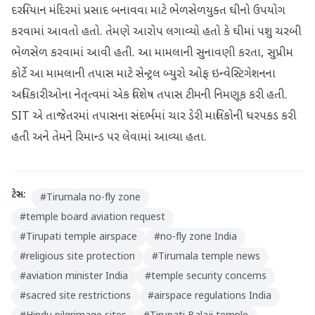
દરમિયાન મંદિરમાં પ્રસાદ બનાવવા માટે ભેળસેળયુક્ત ઘીનો ઉપયોગ
કરવામાં આવતો હતો. તેમણે આરોપ લગાવ્યો હતો કે ઘીમાં પશુ ચરબી
ભેળસેળ કરવામાં આવી હતી. આ મામલાની સુનાવણી કરતા, સુપ્રીમ
કોર્ટે આ મામલાની તપાસ માટે સેન્ટ્રલ બ્યુરો ઓફ ઇન્વેસ્ટિગેશનના
અધિકારીઓના નેતૃત્વમાં એક વિશેષ તપાસ ટીમની નિમણૂક કરી હતી.
SIT એ તાજેતરમાં તપાસના સંદર્ભમાં ચાર ડેરી માલિકોની ધરપકડ કરી
હતી અને તેમને રિમાન્ડ પર લેવામાં આવ્યા હતા.
ટેગ્સ:
#
Tirumala no-fly zone
#
temple board aviation request
#
Tirupati temple airspace
#
no-fly zone India
#
religious site protection
#
Tirumala temple news
#
aviation minister India
#
temple security concerns
#
sacred site restrictions
#
airspace regulations India