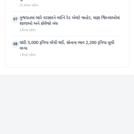
22 કલાક પહેલા
ગુજરાતમાં ભારે વરસાદને લઈને રેડ એલર્ટ જાહેર, ઘણા જિલ્લાઓમાં
07
શાળાઓ અને કોલેજો બંધ
6 દિવસ પહેલા
ચાંદી 5,000 રૂપિયા મોંઘી થઈ, સોનાના ભાવ 2,200 રૂપિયા સુધી
08
વધ્યા
1 દિવસ પહેલા