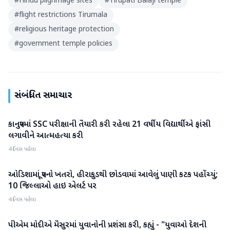
#
Hindu pilgrimage sites
#
Tirupati Balaji temple
#
flight restrictions Tirumala
#
religious heritage protection
#
government temple policies
સંબંધિત સમાચાર
કાનપુરમાં SSC પરીક્ષાની તૈયારી કરી રહેલા 21 વર્ષીય વિદ્યાર્થીએ ફાંસી
રાષ્ટ્રીય
લગાવીને આત્મહત્યા કરી
4 દિવસ પહેલા
ઓડિશામાં પૂરનો ખતરો, હીરાકુડથી છોડવામાં આવેલું પાણી કટક પહોંચ્યું;
રાષ્ટ્રીય
10 જિલ્લાઓ હાઇ એલર્ટ પર
4 દિવસ પહેલા
પીએમ મોદીએ મૈસુરમાં યુવાનોની પ્રશંસા કરી, કહ્યું - "યુવાઓ દેશની
રાષ્ટ્રીય