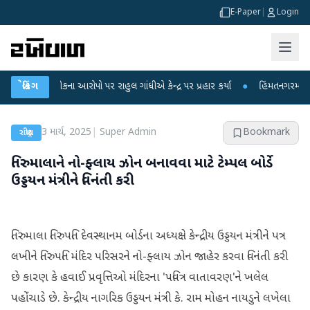
E-Paper
|
Login
 લીકના આરોપો પર રાહુલ ગાંધીએ કેન્દ્ર પર પ્રહાર કર્યા
બ્રેકિંગ
●
હિંમતનગરમાં રહસ્યમય વાય
3 માર્ચ, 2025
|
Super Admin
Bookmark
રાષ્ટ્રીય
તિરુમાલાને નો-ફ્લાય ઝોન બનાવવા માટે ટેમ્પલ બોર્ડે
ઉડ્ડયન મંત્રીને વિનંતી કરી
તિરુમાલા તિરુપતિ દેવસ્થાનમ બોર્ડના અધ્યક્ષે કેન્દ્રીય ઉડ્ડયન મંત્રીને પત્ર
લખીને તિરુપતિ મંદિર પરિસરને નો-ફ્લાય ઝોન જાહેર કરવા વિનંતી કરી
છે કારણ કે હવાઈ પ્રવૃત્તિઓ મંદિરના 'પવિત્ર વાતાવરણ'ને ખલેલ
પહોંચાડે છે. કેન્દ્રીય નાગરિક ઉડ્ડયન મંત્રી કે. રામ મોહન નાયડુને લખેલા