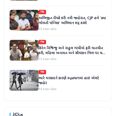
રાષ્ટ્રીય
અભિજીત દીપકે કરી નવી જાહેરાત, CJP હવે 'ક્યા
બોલતી પબ્લિક' અભિયાન શરૂ કરશે
15 કલાક પહેલા
રાષ્ટ્રીય
કિરેન રિજિજુ અને રાહુલ ગાંધીએ ફરી વાતચીત
કરી, મહિલા અનામત અને સીમાંકન બિલ પર ચર્ચા
કરી
15 કલાક પહેલા
રાષ્ટ્રીય
ભારે વરસાદને કારણે રુદ્રપ્રયાગમાં હાઇ એલર્ટ
જાહેર
16 કલાક પહેલા
ટ્રેન્ડિંગ