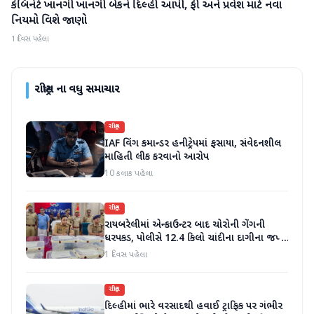
કેબિનેટે ખાનગી ખાનગી બેંકને દિલ્હી આપી, ફી અને પ્રવેશ માટે નવા
રાષ્ટ્રીય
નિયમો વિશે જાણો
1 દિવસ પહેલા
રાષ્ટ્રીય
ના વધુ સમાચાર
રાષ્ટ્રીય
IAF વિંગ કમાન્ડર હનીટ્રેપમાં ફસાયા, સંવેદનશીલ
માહિતી લીક કરવાનો આરોપ
10 કલાક પહેલા
રાષ્ટ્રીય
રાયબરેલીમાં એન્કાઉન્ટર બાદ ચોરોની ગેંગની
ધરપકડ, પોલીસે 12.4 કિલો ચાંદીના દાગીના જપ્ત
કર્યા
1 દિવસ પહેલા
રાષ્ટ્રીય
દિલ્હીમાં ભારે વરસાદથી હવાઈ ટ્રાફિક પર ગંભીર