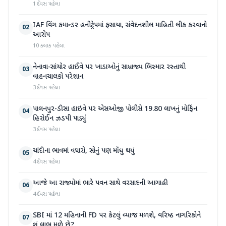
1 દિવસ પહેલા
IAF વિંગ કમાન્ડર હનીટ્રેપમાં ફસાયા, સંવેદનશીલ માહિતી લીક કરવાનો
02
આરોપ
10 કલાક પહેલા
નેનાવા-સાંચોર હાઈવે પર ખાડાઓનું સામ્રાજ્ય બિસ્માર રસ્તાથી
03
વાહનચાલકો પરેશાન
3 દિવસ પહેલા
પાલનપુર-ડીસા હાઇવે પર એસઓજી પોલીસે 19.80 લાખનું મોર્ફિન
04
હિરોઈન ઝડપી પાડ્યું
3 દિવસ પહેલા
ચાંદીના ભાવમાં વધારો, સોનું પણ મોંઘુ થયું
05
4 દિવસ પહેલા
આજે આ રાજ્યોમાં ભારે પવન સાથે વરસાદની આગાહી
06
4 દિવસ પહેલા
SBI માં 12 મહિનાની FD પર કેટલું વ્યાજ મળશે, વરિષ્ઠ નાગરિકોને
07
શું લાભ મળે છે?