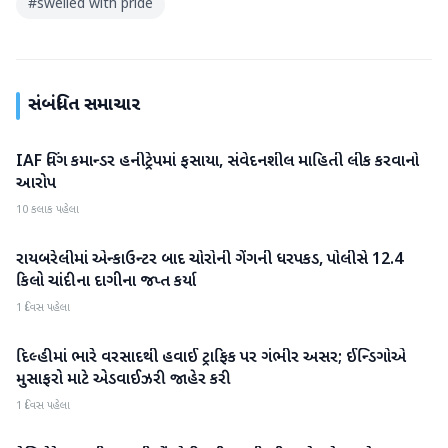
#
swelled with pride
સંબંધિત સમાચાર
IAF વિંગ કમાન્ડર હનીટ્રેપમાં ફસાયા, સંવેદનશીલ માહિતી લીક કરવાનો
રાષ્ટ્રીય
આરોપ
10 કલાક પહેલા
રાયબરેલીમાં એન્કાઉન્ટર બાદ ચોરોની ગેંગની ધરપકડ, પોલીસે 12.4
રાષ્ટ્રીય
કિલો ચાંદીના દાગીના જપ્ત કર્યા
1 દિવસ પહેલા
દિલ્હીમાં ભારે વરસાદથી હવાઈ ટ્રાફિક પર ગંભીર અસર; ઈન્ડિગોએ
રાષ્ટ્રીય
મુસાફરો માટે એડવાઈઝરી જાહેર કરી
1 દિવસ પહેલા