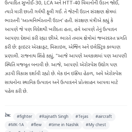
ઉત્પાદિત સુખોઈ-30, LCA અને HTT-40 વિમાનોની ઉડાન જોઈ,
ત્યારે મારી છાતી ગર્વથી ફૂલી ગઈ. તે જેટની ઉડાન સંરક્ષણ ક્ષેત્રમાં
ભારતની 'આત્મનિર્ભરતાની ઉડાન' હતી. સંરક્ષણ મંત્રીએ કહ્યું કે
આપણે જે પણ વિદેશથી ખરીદતા હતા, હવે આપણે તેનું ઉત્પાદન
આપણા દેશમાં કરી રહ્યા છીએ. ભારતે તમામ ક્ષેત્રોમાં જબરદસ્ત પ્રગતિ
કરી છે: ફાઇટર એરક્રાફ્ટ, મિસાઇલ, એન્જિન અને ઇલેક્ટ્રિક કલ્યાણ
પ્રણાલી. રાજનાથ સિંહે કહ્યું, "આજે આપણે અવકાશમાં પણ આપણી
સ્થિતિ મજબૂત બનાવી છે. આજે, આપણો એરોસ્પેસ ઉદ્યોગ પણ
ઝડપી વિકાસ દર્શાવી રહ્યો છે. મેક ઇન ઇન્ડિયા હેઠળ, અમે એરોસ્પેસ
સાધનોના સ્થાનિક ઉત્પાદન અને ઉત્પાદનને પ્રોત્સાહન આપવા માટે
પહેલ કરી છે.
ટેગ્સ:
#
fighter
#
Rajnath Singh
#
Tejas
#
aircraft
#
MK-1A
#
flew
#
time in Nashik
#
My chest