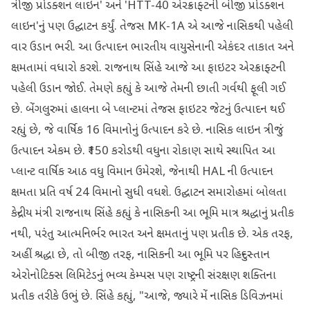
ત્રીજી પ્રોડક્શન લાઇન' અને 'HTT-40 એરક્રાફ્ટની બીજી પ્રોડક્શન
લાઇન'નું પણ ઉદ્ઘાટન કર્યું. તેજસ MK-1A એ આજે નાસિકથી પહેલી
વાર ઉડાન ભરી. આ ઉત્પાદન ભારતીય વાયુસેનાની એકંદર તાકાત અને
ક્ષમતામાં વધારો કરશે. રાજનાથ સિંહે આજે આ ફાઇટર એરક્રાફ્ટની
પહેલી ઉડાન જોઈ. તેમણે કહ્યું કે આજે તેમની છાતી ગર્વથી ફૂલી ગઈ
છે. બેંગલુરુમાં હાલના બે પ્લાન્ટમાં તેજસ ફાઇટર જેટનું ઉત્પાદન થઈ
રહ્યું છે, જે વાર્ષિક 16 વિમાનોનું ઉત્પાદન કરે છે. નાસિક લાઇન ત્રીજું
ઉત્પાદન એકમ છે. ₹150 કરોડથી વધુના રોકાણ સાથે સ્થાપિત આ
પ્લાન્ટ વાર્ષિક આઠ વધુ વિમાન ઉમેરશે, જેનાથી HAL ની ઉત્પાદન
ક્ષમતા પ્રતિ વર્ષ 24 વિમાનો સુધી વધશે. ઉદ્ઘાટન સમારોહમાં બોલતા
કેન્દ્રીય મંત્રી રાજનાથ સિંહે કહ્યું કે નાસિકની આ ભૂમિ માત્ર શ્રદ્ધાનું પ્રતીક
નથી, પરંતુ આત્મનિર્ભર ભારત અને ક્ષમતાનું પણ પ્રતીક છે. એક તરફ,
અહીં શ્રદ્ધા છે, તો બીજી તરફ, નાસિકની આ ભૂમિ પર હિન્દુસ્તાન
એરોનોટિક્સ લિમિટેડનું ભવ્ય કેમ્પસ પણ રાષ્ટ્રની સંરક્ષણ શક્તિના
પ્રતીક તરીકે ઉભું છે. સિંહે કહ્યું, "આજે, જ્યારે મેં નાસિક ડિવિઝનમાં