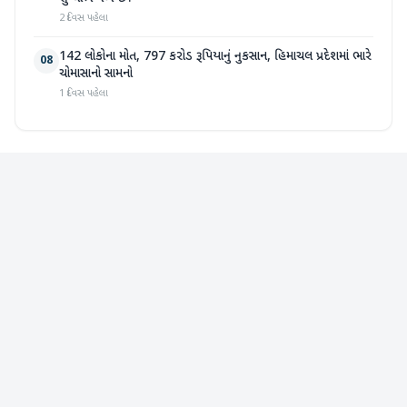
2 દિવસ પહેલા
142 લોકોના મોત, 797 કરોડ રૂપિયાનું નુકસાન, હિમાચલ પ્રદેશમાં ભારે
08
ચોમાસાનો સામનો
1 દિવસ પહેલા