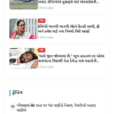
અસર; ઈન્ડિગોએ મુસાફરો માટે એડવાઈઝરી
જાહેર કરી
1 દિવસ પહેલા
રાષ્ટ્રીય
કેબિનેટે ખાનગી ખાનગી બેંકને દિલ્હી આપી, ફી
અને પ્રવેશ માટે નવા નિયમો વિશે જાણો
1 દિવસ પહેલા
રાષ્ટ્રીય
"મારો જીવ જોખમમાં છે," ભૂખ હડતાળ પર રહેલા
ઝારખંડના વિદ્યાર્થી નેતા દેવેન્દ્ર નાથ મહતોની
તબિયત ખરાબ
1 દિવસ પહેલા
ટ્રેન્ડિંગ
ખીમાણામાં જાહેર રસ્તા પર ગંદા પાણીનો નિકાલ, વેપારીઓ આકરા
01
પાણીએ