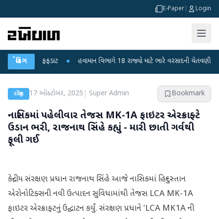
E-Paper
|
Login
મોતથી ફફડાટ
બ્રેકિંગ
●
હવામાન વિભાગે 18 રાજ્યો માટે ભારે વરસાદની ચેતવણી જારી કરી
17 ઑક્ટોબર, 2025
|
Super Admin
Bookmark
રાષ્ટ્રીય
નાસિકમાં પહેલીવાર તેજસ MK-1A ફાઇટર એરક્રાફ્ટે
ઉડાન ભરી, રાજનાથ સિંહે કહ્યું - મારી છાતી ગર્વથી
ફૂલી ગઈ
કેન્દ્રીય સંરક્ષણ પ્રધાન રાજનાથ સિંહે આજે નાસિકમાં હિન્દુસ્તાન
એરોનોટિક્સની નવી ઉત્પાદન સુવિધામાંથી તેજસ LCA MK-1A
ફાઇટર એરક્રાફ્ટનું ઉદ્ઘાટન કર્યું. સંરક્ષણ પ્રધાને 'LCA MK1A ની