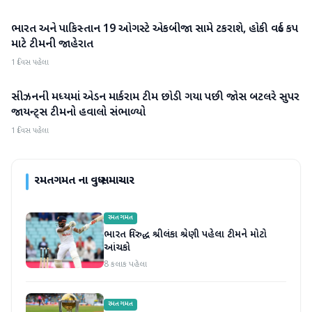
ભારત અને પાકિસ્તાન 19 ઓગસ્ટે એકબીજા સામે ટકરાશે, હોકી વર્લ્ડ કપ
રમતગમત
માટે ટીમની જાહેરાત
1 દિવસ પહેલા
સીઝનની મધ્યમાં એડન માર્કરામ ટીમ છોડી ગયા પછી જોસ બટલરે સુપર
રમતગમત
જાયન્ટ્સ ટીમનો હવાલો સંભાળ્યો
1 દિવસ પહેલા
રમતગમત
ના વધુ સમાચાર
રમતગમત
ભારત વિરુદ્ધ શ્રીલંકા શ્રેણી પહેલા ટીમને મોટો
આંચકો
8 કલાક પહેલા
રમતગમત