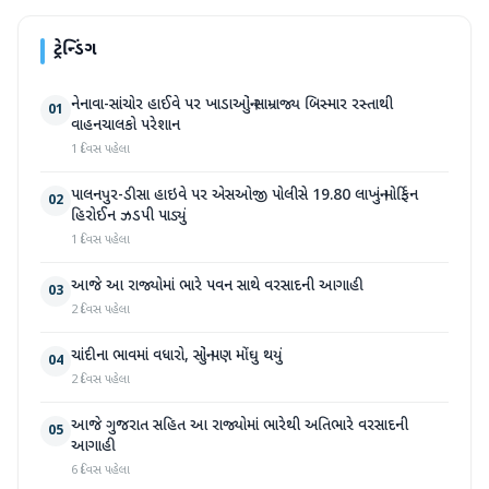
ટ્રેન્ડિંગ
નેનાવા-સાંચોર હાઈવે પર ખાડાઓનું સામ્રાજ્ય બિસ્માર રસ્તાથી
01
વાહનચાલકો પરેશાન
1 દિવસ પહેલા
પાલનપુર-ડીસા હાઇવે પર એસઓજી પોલીસે 19.80 લાખનું મોર્ફિન
02
હિરોઈન ઝડપી પાડ્યું
1 દિવસ પહેલા
આજે આ રાજ્યોમાં ભારે પવન સાથે વરસાદની આગાહી
03
2 દિવસ પહેલા
ચાંદીના ભાવમાં વધારો, સોનું પણ મોંઘુ થયું
04
2 દિવસ પહેલા
આજે ગુજરાત સહિત આ રાજ્યોમાં ભારેથી અતિભારે વરસાદની
05
આગાહી
6 દિવસ પહેલા