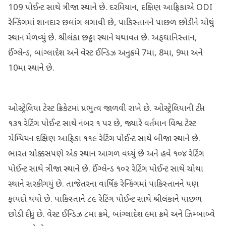
109 પોઈન્ટ સાથે ત્રીજા સ્થાને છે. દરમિયાન, દક્ષિણ આફ્રિકાએ ODI
રેન્કિંગમાં શાનદાર છલાંગ લગાવી છે, પાકિસ્તાનને પાછળ છોડીને ચોથું
સ્થાન મેળવ્યું છે. શ્રીલંકા છઠ્ઠા સ્થાને યથાવત છે. અફઘાનિસ્તાન,
ઈંગ્લેન્ડ, બાંગ્લાદેશ અને વેસ્ટ ઈન્ડિઝ અનુક્રમે 7મા, 8મા, 9મા અને
10મા સ્થાને છે.
ઓસ્ટ્રેલિયા ટેસ્ટ ક્રિકેટમાં પ્રભુત્વ જાળવી રાખે છે. ઓસ્ટ્રેલિયાની ટીમ
૧૩૧ રેટિંગ પોઈન્ટ સાથે નંબર ૧ પર છે, જ્યારે વર્તમાન વિશ્વ ટેસ્ટ
ચેમ્પિયન દક્ષિણ આફ્રિકા ૧૧૯ રેટિંગ પોઈન્ટ સાથે બીજા સ્થાને છે.
ભારત ચોક્કસપણે એક સ્થાન આગળ વધ્યું છે અને હવે ૧૦૪ રેટિંગ
પોઈન્ટ સાથે ત્રીજા સ્થાને છે. ઈંગ્લેન્ડ ૧૦૨ રેટિંગ પોઈન્ટ સાથે ચોથા
સ્થાને સરકી ગયું છે. તાજેતરના વાર્ષિક રેન્કિંગમાં પાકિસ્તાનને પણ
ફાયદો થયો છે. પાકિસ્તાને ૮૯ રેટિંગ પોઈન્ટ સાથે શ્રીલંકાને પાછળ
છોડી દીધું છે. વેસ્ટ ઈન્ડિઝ ૮મા ક્રમે, બાંગ્લાદેશ ૯મા ક્રમે અને ઝિમ્બાબ્વે