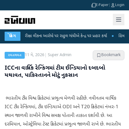
E-Paper
|
Login
ET પરીક્ષા લીકના આરોપો પર રાહુલ ગાંધીએ કેન્દ્ર પર પ્રહાર કર્યા
બ્રેકિંગ
●
હિંમતનગરમાં ર
11 મે, 2026
|
Super Admin
Bookmark
રમતગમત
ICCના વાર્ષિક રેન્કિંગમાં ટીમ ઈન્ડિયાનો દબદબો
યથાવત, પાકિસ્તાનને મોટું નુકસાન
ભારતીય ટીમ વિશ્વ ક્રિકેટમાં પ્રભુત્વ મેળવી રહી છે. નવીનતમ વાર્ષિક
ICC ટીમ રેન્કિંગમાં, ટીમ ઇન્ડિયાએ ODI અને T20 ક્રિકેટમાં નંબર-1
સ્થાન જાળવી રાખીને વિશ્વ સમક્ષ પોતાની તાકાત દર્શાવી છે. આ
દરમિયાન, ઓસ્ટ્રેલિયા ટેસ્ટ ક્રિકેટમાં પ્રભુત્વ જાળવી રાખે છે. ભારતીય