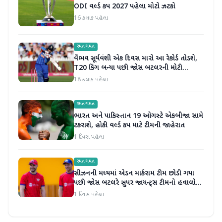
ODI વર્લ્ડ કપ 2027 પહેલા મોટો ઝટકો
16 કલાક પહેલા
રમતગમત
વૈભવ સૂર્યવંશી એક દિવસ મારો આ રેકોર્ડ તોડશે,
T20 કિંગ બન્યા પછી જોસ બટલરની મોટી
ભવિષ્યવાણી
18 કલાક પહેલા
રમતગમત
ભારત અને પાકિસ્તાન 19 ઓગસ્ટે એકબીજા સામે
ટકરાશે, હોકી વર્લ્ડ કપ માટે ટીમની જાહેરાત
1 દિવસ પહેલા
રમતગમત
સીઝનની મધ્યમાં એડન માર્કરામ ટીમ છોડી ગયા
પછી જોસ બટલરે સુપર જાયન્ટ્સ ટીમનો હવાલો
સંભાળ્યો
1 દિવસ પહેલા