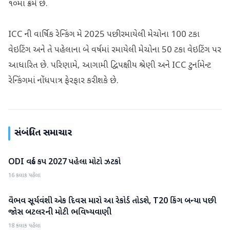
૧૦મા ક્રમે છે.
ICC ની વાર્ષિક રેન્કિંગ મે 2025 પછી રમાયેલી મેચોના 100 ટકા
વેઇટિંગ અને તે પહેલાના બે વર્ષમાં રમાયેલી મેચોના 50 ટકા વેઇટિંગ પર
આધારિત છે. પરિણામે, આગામી દ્વિપક્ષીય શ્રેણી અને ICC ટુર્નામેન્ટ
રેન્કિંગમાં નોંધપાત્ર ફેરફાર કરી શકે છે.
સંબંધિત સમાચાર
ODI વર્લ્ડ કપ 2027 પહેલા મોટો ઝટકો
રમતગમત
16 કલાક પહેલા
વૈભવ સૂર્યવંશી એક દિવસ મારો આ રેકોર્ડ તોડશે, T20 કિંગ બન્યા પછી
રમતગમત
જોસ બટલરની મોટી ભવિષ્યવાણી
18 કલાક પહેલા