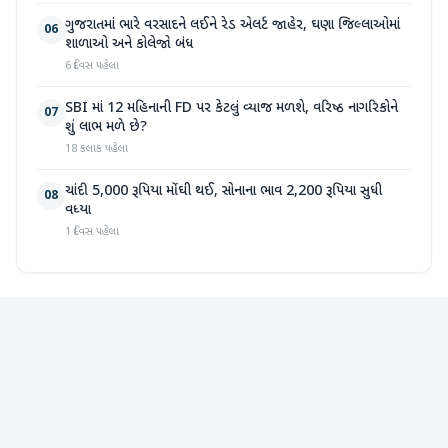
ગુજરાતમાં ભારે વરસાદને લઈને રેડ એલર્ટ જાહેર, ઘણા જિલ્લાઓમાં
06
શાળાઓ અને કોલેજો બંધ
6 દિવસ પહેલા
SBI માં 12 મહિનાની FD પર કેટલું વ્યાજ મળશે, વરિષ્ઠ નાગરિકોને
07
શું લાભ મળે છે?
18 કલાક પહેલા
ચાંદી 5,000 રૂપિયા મોંઘી થઈ, સોનાના ભાવ 2,200 રૂપિયા સુધી
08
વધ્યા
1 દિવસ પહેલા