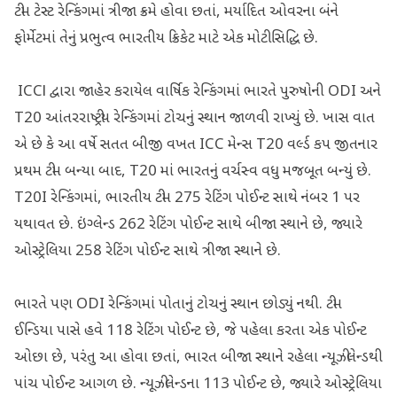
ટીમ ટેસ્ટ રેન્કિંગમાં ત્રીજા ક્રમે હોવા છતાં, મર્યાદિત ઓવરના બંને
ફોર્મેટમાં તેનું પ્રભુત્વ ભારતીય ક્રિકેટ માટે એક મોટી સિદ્ધિ છે.
ICCl દ્વારા જાહેર કરાયેલ વાર્ષિક રેન્કિંગમાં ભારતે પુરુષોની ODI અને
T20 આંતરરાષ્ટ્રીય રેન્કિંગમાં ટોચનું સ્થાન જાળવી રાખ્યું છે. ખાસ વાત
એ છે કે આ વર્ષે સતત બીજી વખત ICC મેન્સ T20 વર્લ્ડ કપ જીતનાર
પ્રથમ ટીમ બન્યા બાદ, T20 માં ભારતનું વર્ચસ્વ વધુ મજબૂત બન્યું છે.
T20I રેન્કિંગમાં, ભારતીય ટીમ 275 રેટિંગ પોઈન્ટ સાથે નંબર 1 પર
યથાવત છે. ઇંગ્લેન્ડ 262 રેટિંગ પોઈન્ટ સાથે બીજા સ્થાને છે, જ્યારે
ઓસ્ટ્રેલિયા 258 રેટિંગ પોઈન્ટ સાથે ત્રીજા સ્થાને છે.
ભારતે પણ ODI રેન્કિંગમાં પોતાનું ટોચનું સ્થાન છોડ્યું નથી. ટીમ
ઈન્ડિયા પાસે હવે 118 રેટિંગ પોઈન્ટ છે, જે પહેલા કરતા એક પોઈન્ટ
ઓછા છે, પરંતુ આ હોવા છતાં, ભારત બીજા સ્થાને રહેલા ન્યૂઝીલેન્ડથી
પાંચ પોઈન્ટ આગળ છે. ન્યૂઝીલેન્ડના 113 પોઈન્ટ છે, જ્યારે ઓસ્ટ્રેલિયા