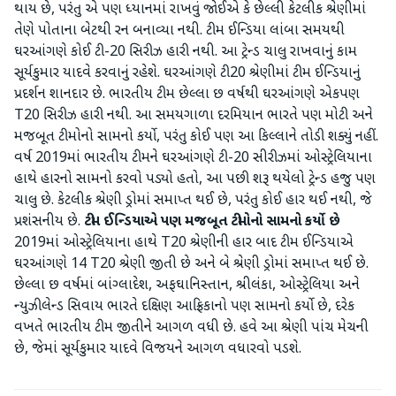
થાય છે, પરંતુ એ પણ ધ્યાનમાં રાખવું જોઈએ કે છેલ્લી કેટલીક શ્રેણીમાં
તેણે પોતાના બેટથી રન બનાવ્યા નથી. ટીમ ઈન્ડિયા લાંબા સમયથી
ઘરઆંગણે કોઈ ટી-20 સિરીઝ હારી નથી. આ ટ્રેન્ડ ચાલુ રાખવાનું કામ
સૂર્યકુમાર યાદવે કરવાનું રહેશે. ઘરઆંગણે ટી20 શ્રેણીમાં ટીમ ઈન્ડિયાનું
પ્રદર્શન શાનદાર છે. ભારતીય ટીમ છેલ્લા છ વર્ષથી ઘરઆંગણે એકપણ
T20 સિરીઝ હારી નથી. આ સમયગાળા દરમિયાન ભારતે પણ મોટી અને
મજબૂત ટીમોનો સામનો કર્યો, પરંતુ કોઈ પણ આ કિલ્લાને તોડી શક્યું નહીં.
વર્ષ 2019માં ભારતીય ટીમને ઘરઆંગણે ટી-20 સીરીઝમાં ઓસ્ટ્રેલિયાના
હાથે હારનો સામનો કરવો પડ્યો હતો, આ પછી શરૂ થયેલો ટ્રેન્ડ હજુ પણ
ચાલુ છે. કેટલીક શ્રેણી ડ્રોમાં સમાપ્ત થઈ છે, પરંતુ કોઈ હાર થઈ નથી, જે
પ્રશંસનીય છે.
ટીમ ઈન્ડિયાએ પણ મજબૂત ટીમોનો સામનો કર્યો છે
2019માં ઓસ્ટ્રેલિયાના હાથે T20 શ્રેણીની હાર બાદ ટીમ ઈન્ડિયાએ
ઘરઆંગણે 14 T20 શ્રેણી જીતી છે અને બે શ્રેણી ડ્રોમાં સમાપ્ત થઈ છે.
છેલ્લા છ વર્ષમાં બાંગ્લાદેશ, અફઘાનિસ્તાન, શ્રીલંકા, ઓસ્ટ્રેલિયા અને
ન્યુઝીલેન્ડ સિવાય ભારતે દક્ષિણ આફ્રિકાનો પણ સામનો કર્યો છે, દરેક
વખતે ભારતીય ટીમ જીતીને આગળ વધી છે. હવે આ શ્રેણી પાંચ મેચની
છે, જેમાં સૂર્યકુમાર યાદવે વિજયને આગળ વધારવો પડશે.