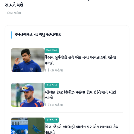
સામને થશે
1 દિવસ પહેલા
રમતગમત
ના વધુ સમાચાર
રમતગમત
વૈભવ સૂર્યવંશી હવે એક નવા અવતારમાં જોવા
મળશે
1 દિવસ પહેલા
રમતગમત
શ્રીલંકા ટેસ્ટ સિરીઝ પહેલા ટીમ ઇન્ડિયાને મોટો
ઝટકો
1 દિવસ પહેલા
રમતગમત
વિલ જેક્સે બાઉન્ડ્રી લાઇન પર એક શાનદાર કેચ
પકડ્યો