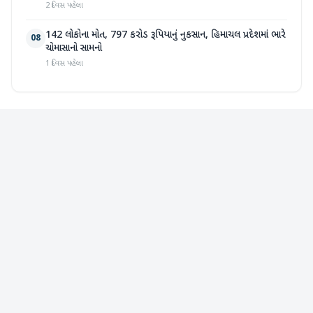
2 દિવસ પહેલા
142 લોકોના મોત, 797 કરોડ રૂપિયાનું નુકસાન, હિમાચલ પ્રદેશમાં ભારે
08
ચોમાસાનો સામનો
1 દિવસ પહેલા