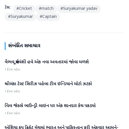
ટેગ્સ:
#
Cricket
#
match
#
Suryakumar yadav
#
Suryakumar
#
Captain
સંબંધિત સમાચાર
વૈભવ સૂર્યવંશી હવે એક નવા અવતારમાં જોવા મળશે
રમતગમત
1 દિવસ પહેલા
શ્રીલંકા ટેસ્ટ સિરીઝ પહેલા ટીમ ઇન્ડિયાને મોટો ઝટકો
રમતગમત
1 દિવસ પહેલા
વિલ જેક્સે બાઉન્ડ્રી લાઇન પર એક શાનદાર કેચ પકડ્યો
રમતગમત
1 દિવસ પહેલા
એશિયા કપ ક્રિકેટ મેચમાં ભારત અને પાકિસ્તાન ફરી એકવાર આમને-
રમતગમત