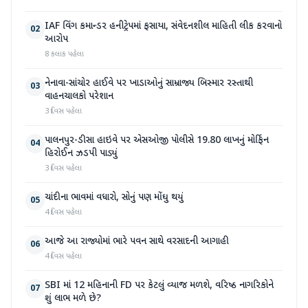
IAF વિંગ કમાન્ડર હનીટ્રેપમાં ફસાયા, સંવેદનશીલ માહિતી લીક કરવાનો
02
આરોપ
8 કલાક પહેલા
નેનાવા-સાંચોર હાઈવે પર ખાડાઓનું સામ્રાજ્ય બિસ્માર રસ્તાથી
03
વાહનચાલકો પરેશાન
3 દિવસ પહેલા
પાલનપુર-ડીસા હાઇવે પર એસઓજી પોલીસે 19.80 લાખનું મોર્ફિન
04
હિરોઈન ઝડપી પાડ્યું
3 દિવસ પહેલા
ચાંદીના ભાવમાં વધારો, સોનું પણ મોંઘુ થયું
05
4 દિવસ પહેલા
આજે આ રાજ્યોમાં ભારે પવન સાથે વરસાદની આગાહી
06
4 દિવસ પહેલા
SBI માં 12 મહિનાની FD પર કેટલું વ્યાજ મળશે, વરિષ્ઠ નાગરિકોને
07
શું લાભ મળે છે?