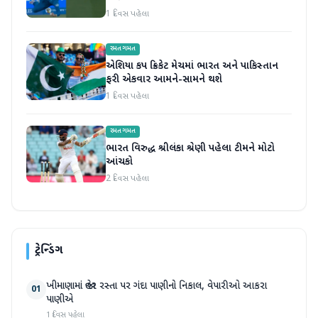
1 દિવસ પહેલા
રમતગમત
એશિયા કપ ક્રિકેટ મેચમાં ભારત અને પાકિસ્તાન
ફરી એકવાર આમને-સામને થશે
1 દિવસ પહેલા
રમતગમત
ભારત વિરુદ્ધ શ્રીલંકા શ્રેણી પહેલા ટીમને મોટો
આંચકો
2 દિવસ પહેલા
ટ્રેન્ડિંગ
ખીમાણામાં જાહેર રસ્તા પર ગંદા પાણીનો નિકાલ, વેપારીઓ આકરા
01
પાણીએ
1 દિવસ પહેલા