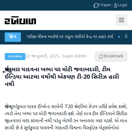
E-Paper
|
Login
-NET પરીક્ષા લીકના આરોપો પર રાહુલ ગાંધીએ કેન્દ્ર પર પ્રહાર કર્યા
બ્રેકિંગ
●
હિંમતનગરમાં 
22 જાન્યુઆરી, 2025
|
Super Admin
Bookmark
રમતગમત
સૂર્યકુમાર યાદવના ખભા પર મોટી જવાબદારી, ટીમ
ઈન્ડિયા આટલા વર્ષોથી એકપણ ટી-20 સિરીઝ હારી
નથી
જ્યારે સૂર્યાકુમાર યાદવ ઈંગ્લેન્ડ સામેની T20 શ્રેણીમાં કેપ્ટન તરીકે પ્રવેશ કરશે,
ત્યારે તેના ખભા પર મોટી જવાબદારી હશે. તેણે માત્ર ટીમ ઈન્ડિયાને સિરીઝ
જીતવામાં મદદ કરવાની નથી પરંતુ બેટથી રન બનાવવા પણ પડશે. એ વાત
સાચી છે કે સૂર્યકુમાર યાદવની ગણતરી વિશ્વના વિસ્ફોટક બેટ્સમેનોમાં