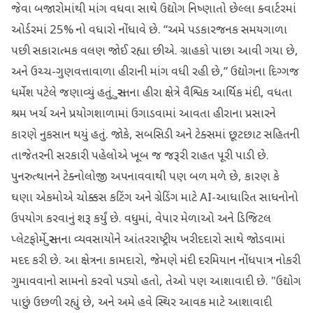
જેવા બજારોમાંથી માંગ વધવા સાથે ઉદ્યોગ નિષ્ણાતો છેલ્લા ક્વાર્ટરમાં
ઓર્ડરમાં 25% નો વધારો નોંધાવે છે. “અમે પડકારજનક સમયગાળા
પછી સકારાત્મક વલણ જોઈ રહ્યા છીએ. ગ્રાહકો પાછા આવી ગયા છે,
અને ઉચ્ચ-ગુણવત્તાવાળા હીરાની માંગ વધી રહી છે,” ઉદ્યોગના દિગ્ગજ
ધર્મેશ પટેલે જણાવ્યું હતું. સુરતના હીરા ક્ષેત્રે વૈશ્વિક આર્થિક મંદી, વધતા
શ્રમ ખર્ચ અને પ્રયોગશાળામાં ઉગાડવામાં આવતા હીરાના પ્રસારને
કારણે નુકસાન થયું હતું. જોકે, સબસિડી અને ટેક્સમાં છૂટછાટ સહિતની
તાજેતરની સરકારી પહેલોએ ખૂબ જ જરૂરી રાહત પૂરી પાડી છે.
પુનરુત્થાનને ટેક્નોલોજી અપનાવવાથી પણ બળ મળે છે, કારણ કે
ઘણા એકમોએ ચોક્કસ કટિંગ અને ગ્રેડિંગ માટે AI-આધારિત સાધનોનો
ઉપયોગ કરવાનું શરૂ કર્યું છે. વધુમાં, વેપાર મેળાઓ અને ડિજિટલ
પ્લેટફોર્મે સુરતના વ્યવસાયોને આંતરરાષ્ટ્રીય ખરીદદારો સાથે જોડવામાં
મદદ કરી છે. આ ક્ષેત્રના કામદારો, જેમણે મંદી દરમિયાન નોંધપાત્ર નોકરી
ગુમાવવાનો સામનો કરવો પડ્યો હતો, તેઓ પણ આશાવાદી છે. "ઉદ્યોગ
પાછું ઉછળી રહ્યું છે, અને અમે હવે સ્થિર આવક માટે આશાવાદી