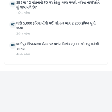
SBI માં 12 મહિનાની FD પર કેટલું વ્યાજ મળશે, વરિષ્ઠ નાગરિકોને
06
શું લાભ મળે છે?
1 દિવસ પહેલા
ચાંદી 5,000 રૂપિયા મોંઘી થઈ, સોનાના ભાવ 2,200 રૂપિયા સુધી
07
વધ્યા
2 દિવસ પહેલા
બાંકીપુર વિધાનસભા બેઠક પર પ્રશાંત કિશોર 8,000 થી વધુ મતોથી
08
આગળ
4 દિવસ પહેલા