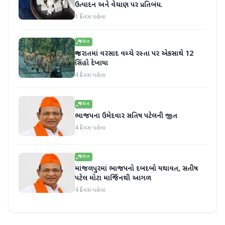
ઉત્પાદન અને વેચાણ પર પ્રતિબંધ.
1 દિવસ પહેલા
ગુજરાત
ગુજરાતમાં વરસાદ વચ્ચે રસ્તા પર એકસાથે 12
સિંહો દેખાયા
4 દિવસ પહેલા
ગુજરાત
ભાજપના ઉમેદવાર સતિષ પટેલની જીત
4 દિવસ પહેલા
ગુજરાત
માંજલપુરમાં ભાજપનો દબદબો યથાવત, સતીષ
પટેલ મોટા માર્જિનથી આગળ
4 દિવસ પહેલા