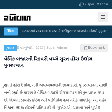
E-Paper
|
Login
●
હિંમતનગરમાં રહસ્યમય વાયરસ કે ચાંદીપુરા? 6 બાળકોના મોતથી ફફડાટ
બ્રેકિંગ
●
હવામા
8 જાન્યુઆરી, 2025
|
Super Admin
Bookmark
ગુજરાત
વૈશ્વિક બજારની રિકવરી વચ્ચે સુરત હીરા ઉદ્યોગ
પુનરુત્થાન
સુરતનો હીરા ઉદ્યોગ, તેની અર્થવ્યવસ્થાની જીવાદોરી, પુનરુત્થાનનો સાક્ષી
બની રહ્યો છે કારણ કે વૈશ્વિક બજારો રોગચાળા પછી પુનઃપ્રાપ્ત થયા
છે. વિશ્વના ડાયમંડ કટિંગ અને પોલિશિંગ હબ તરીકે જાણીતું, આ શહેર
વિશ્વના 90% હીરાની પ્રક્રિયા કરે છે. યુએસએ, ચાઇના અને યુએઇ