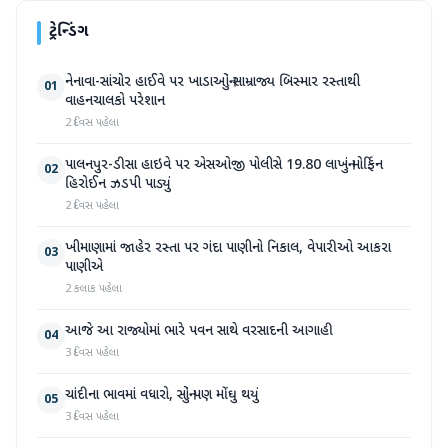
ટ્રેન્ડિંગ
નેનાવા-સાંચોર હાઈવે પર ખાડાઓનું સામ્રાજ્ય બિસ્માર રસ્તાથી
01
વાહનચાલકો પરેશાન
2 દિવસ પહેલા
પાલનપુર-ડીસા હાઇવે પર એસઓજી પોલીસે 19.80 લાખનું મોર્ફિન
02
હિરોઈન ઝડપી પાડ્યું
2 દિવસ પહેલા
ખીમાણામાં જાહેર રસ્તા પર ગંદા પાણીનો નિકાલ, વેપારીઓ આકરા
03
પાણીએ
2 કલાક પહેલા
આજે આ રાજ્યોમાં ભારે પવન સાથે વરસાદની આગાહી
04
3 દિવસ પહેલા
ચાંદીના ભાવમાં વધારો, સોનું પણ મોંઘુ થયું
05
3 દિવસ પહેલા