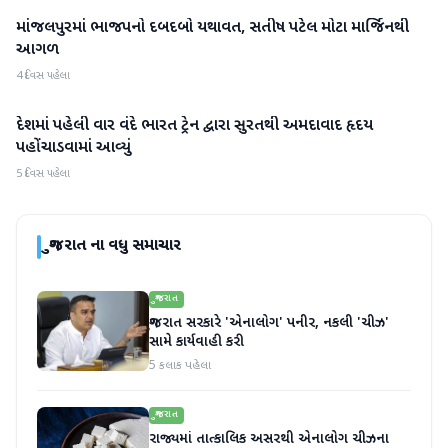
માંજલપુરમાં ભાજપનો દબદબો યથાવત, સતીષ પટેલ મોટા માર્જિનથી
ગુજરાત
આગળ
4 દિવસ પહેલા
દેશમાં પહેલી વાર વંદે ભારત ટ્રેન દ્વારા સુરતથી અમદાવાદ હૃદય
ગુજરાત
પહોંચાડવામાં આવ્યું
5 દિવસ પહેલા
ગુજરાત
ના વધુ સમાચાર
ગુજરાત
ગુજરાત સરકારે 'એનાલોગ' પનીર, નકલી 'ચીઝ'
સામે કાર્યવાહી કરી
5 કલાક પહેલા
ગુજરાત
રાજ્યમાં તાત્કાલિક અસરથી એનાલોગ ચીઝના