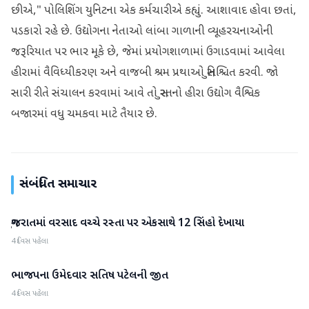
છીએ," પોલિશિંગ યુનિટના એક કર્મચારીએ કહ્યું. આશાવાદ હોવા છતાં,
પડકારો રહે છે. ઉદ્યોગના નેતાઓ લાંબા ગાળાની વ્યૂહરચનાઓની
જરૂરિયાત પર ભાર મૂકે છે, જેમાં પ્રયોગશાળામાં ઉગાડવામાં આવેલા
હીરામાં વૈવિધ્યીકરણ અને વાજબી શ્રમ પ્રથાઓ સુનિશ્ચિત કરવી. જો
સારી રીતે સંચાલન કરવામાં આવે તો સુરતનો હીરા ઉદ્યોગ વૈશ્વિક
બજારમાં વધુ ચમકવા માટે તૈયાર છે.
સંબંધિત સમાચાર
ગુજરાતમાં વરસાદ વચ્ચે રસ્તા પર એકસાથે 12 સિંહો દેખાયા
ગુજરાત
4 દિવસ પહેલા
ભાજપના ઉમેદવાર સતિષ પટેલની જીત
ગુજરાત
4 દિવસ પહેલા