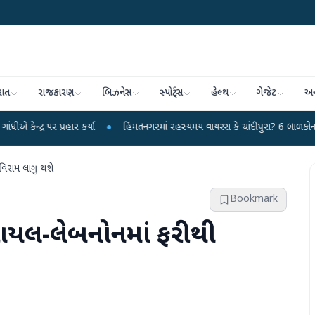
રાત
રાજકારણ
બિઝનેસ
સ્પોર્ટ્સ
હેલ્થ
ગેજેટ
અન
રહાર કર્યા
●
હિંમતનગરમાં રહસ્યમય વાયરસ કે ચાંદીપુરા? 6 બાળકોના મોતથી ફફડાટ
વિરામ લાગુ થશે
Bookmark
રાયલ-લેબનોનમાં ફરીથી