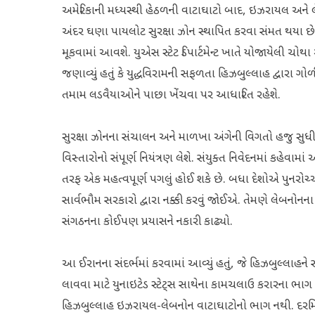
અમેરિકાની મધ્યસ્થી હેઠળની વાટાઘાટો બાદ, ઇઝરાયલ અને લ
અંદર ઘણા પાયલોટ સુરક્ષા ઝોન સ્થાપિત કરવા સંમત થયા છે.
મૂકવામાં આવશે. યુએસ સ્ટેટ ડિપાર્ટમેન્ટ ખાતે યોજાયેલી ચોથા
જણાવ્યું હતું કે યુદ્ધવિરામની સફળતા હિઝબુલ્લાહ દ્વારા ગોળ
તમામ લડવૈયાઓને પાછા ખેંચવા પર આધારિત રહેશે.
સુરક્ષા ઝોનના સંચાલન અને માળખા અંગેની વિગતો હજુ સુધ
વિસ્તારોનો સંપૂર્ણ નિયંત્રણ લેશે. સંયુક્ત નિવેદનમાં કહેવામાં 
તરફ એક મહત્વપૂર્ણ પગલું હોઈ શકે છે. બધા દેશોએ પુનરોચ્ચા
સાર્વભૌમ સરકારો દ્વારા નક્કી કરવું જોઈએ. તેમણે લેબન
સંગઠનના કોઈપણ પ્રયાસને નકારી કાઢ્યો.
આ ઈરાનના સંદર્ભમાં કરવામાં આવ્યું હતું, જે હિઝબુલ્લાહને 
લાવવા માટે યુનાઇટેડ સ્ટેટ્સ સાથેના કામચલાઉ કરારના 
હિઝબુલ્લાહ ઇઝરાયલ-લેબનોન વાટાઘાટોનો ભાગ નથી. દરમિયાન, ય