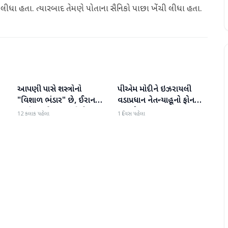
ી લીધા હતા. ત્યારબાદ તેમણે પોતાના સૈનિકો પાછા ખેંચી લીધા હતા.
આપણી પાસે શસ્ત્રોનો
પીએમ મોદીને ઇઝરાયલી
આંતરરાષ્ટ્રીય
આંતરરાષ્ટ્રીય
ી
"વિશાળ ભંડાર" છે, ઈરાન
વડાપ્રધાન નેતન્યાહૂનો ફોન
"ગરીબ" છે, ટ્રમ્પનું નિવેદન
આવ્યો
12 કલાક પહેલા
1 દિવસ પહેલા