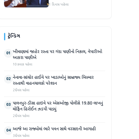
અમારા માટે સારા સમાચાર છે'
1 દિવસ પહેલા
ટ્રેન્ડિંગ
ખીમાણામાં જાહેર રસ્તા પર ગંદા પાણીનો નિકાલ, વેપારીઓ
01
આકરા પાણીએ
10 કલાક પહેલા
નેનાવા-સાંચોર હાઈવે પર ખાડાઓનું સામ્રાજ્ય બિસ્માર
02
રસ્તાથી વાહનચાલકો પરેશાન
2 દિવસ પહેલા
પાલનપુર-ડીસા હાઇવે પર એસઓજી પોલીસે 19.80 લાખનું
03
મોર્ફિન હિરોઈન ઝડપી પાડ્યું
2 દિવસ પહેલા
આજે આ રાજ્યોમાં ભારે પવન સાથે વરસાદની આગાહી
04
3 દિવસ પહેલા