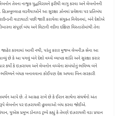
ેબનોન તેમના નાજુક યુદ્ધવિરામને ફરીથી લાગુ કરવા અને લેબનોનની
 હિઝબુલ્લાહ લડવૈયાઓને આ સુરક્ષા ઝોનમાં પ્રવેશવા પર પ્રતિબંધ
 રાઉન્ડની વાટાઘાટો પછી જારી કરાયેલા સંયુક્ત નિવેદનમાં, બંને દેશોએ
ીબારના સંપૂર્ણ બંધ અને લિટાની નદીના દક્ષિણ વિસ્તારોમાંથી તેના
ી જાહેર કરવામાં આવી નથી, પરંતુ કરાર મુજબ લેબનીઝ સેના આ
આવ્યું છે કે આ પગલું બંને દેશો વચ્ચે વ્યાપક શાંતિ અને સુરક્ષા કરાર
ર કર્યો કે ઇઝરાયલ અને લેબનોન વચ્ચેના સંબંધોનું ભવિષ્ય બંને
ોનના ભવિષ્યને બંધક બનાવવાના કોઈપણ દેશ અથવા બિન-સરકારી
સમર્થન આપે છે. તે આગ્રહ રાખે છે કે ઈરાન સાથેના સંઘર્ષનો અંત
ભાગ રૂપે લેબનોન પર ઇઝરાયલી હુમલાઓ બંધ કરવા જોઈએ.
ુએસ પ્રમુખ ડોનાલ્ડ ટ્રમ્પે કહ્યું કે તેમણે ઇઝરાયલી વડા પ્રધાન