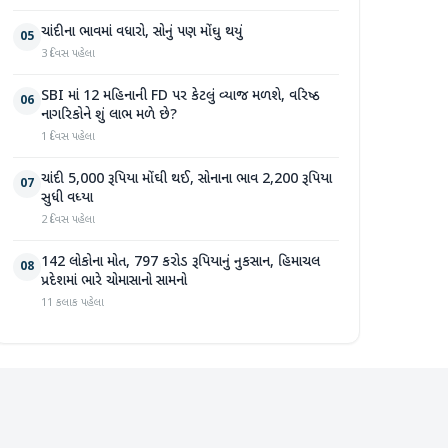
ચાંદીના ભાવમાં વધારો, સોનું પણ મોંઘુ થયું
05
3 દિવસ પહેલા
SBI માં 12 મહિનાની FD પર કેટલું વ્યાજ મળશે, વરિષ્ઠ
06
નાગરિકોને શું લાભ મળે છે?
1 દિવસ પહેલા
ચાંદી 5,000 રૂપિયા મોંઘી થઈ, સોનાના ભાવ 2,200 રૂપિયા
07
સુધી વધ્યા
2 દિવસ પહેલા
142 લોકોના મોત, 797 કરોડ રૂપિયાનું નુકસાન, હિમાચલ
08
પ્રદેશમાં ભારે ચોમાસાનો સામનો
11 કલાક પહેલા