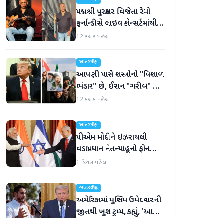
પદ્મશ્રી પુરસ્કાર વિજેતા રેમો
ફર્નાન્ડીસે લાઇવ કોન્સર્ટમાંથી
નિવૃત્તિની જાહેરાત કરી
12 કલાક પહેલા
આંતરરાષ્ટ્રીય
આપણી પાસે શસ્ત્રોનો "વિશાળ
ભંડાર" છે, ઈરાન "ગરીબ" છે,
ટ્રમ્પનું નિવેદન
12 કલાક પહેલા
આંતરરાષ્ટ્રીય
પીએમ મોદીને ઇઝરાયલી
વડાપ્રધાન નેતન્યાહૂનો ફોન
આવ્યો
1 દિવસ પહેલા
આંતરરાષ્ટ્રીય
અમેરિકામાં મુસ્લિમ ઉમેદવારની
જીતથી ખુશ ટ્રમ્પ, કહ્યું, 'આ