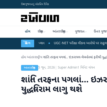
ઉત્તર ગુજરાતનું લોકપ્રિય દૈનિક
હોમ
રાષ્ટ્રીય
આંતરરાષ્ટ્રીય
ગુજરાત
ઉત્તર ગુજ
ચાર્જ અને ડેટા પ્લાન
બ્રેકિંગ
●
UGC-NET પરીક્ષા લીકના આરોપો પર રાહુલ ગાંધીએ કેન્દ્ર પર પ્
હોમ
/
આંતરરાષ્ટ્રીય
/
શાંતિ તરફના પગલાં... ઇઝરાયલ-લેબનોનમાં ફરીથી યુદ્ધ
5 જૂન, 2026
|
Super Admin
1
મિનિટ વાંચન
આંતરરાષ્ટ્રીય
શાંતિ તરફના પગલાં... ઇઝ
યુદ્ધવિરામ લાગુ થશે