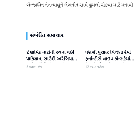
બેન્જામિન નેતન્યાહૂને લેબનોન સામે હુમલો રોકવા માટે મનાવ
સંબંધિત સમાચાર
ઇસ્લામિક નાટોની રચના થઈ!
પદ્મશ્રી પુરસ્કાર વિજેતા રેમો
આંતરરાષ્ટ્રીય
આંતરરાષ્ટ્રીય
પાકિસ્તાન, સાઉદી અરેબિયા
ફર્નાન્ડીસે લાઇવ કોન્સર્ટમાંથ
અને તુર્કીએ સંયુક્ત સંરક્ષણ
નિવૃત્તિની જાહેરાત કરી
8 કલાક પહેલા
12 કલાક પહેલા
કરાર પર હસ્તાક્ષર