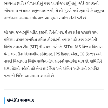
ભાગવત (પવિત્ર મેળાવડો)નું પણ આયોજન કર્યું હતું. જોકે ગ્રામજનો
બોલવામાં ખચકાટ અનુભવતા નથી, તેઓ ગુસ્સે થઈ રહ્યા છે કે અનુકુલ
તાજેતરના સમયમાં નોંધપાત્ર પ્રમાણમાં સંપત્તિ ભેગી કરી છે.
શ્રી રામ જન્મભૂમિ મંદિર ટ્રસ્ટની વિનંતી પર, ઉત્તર પ્રદેશ સરકારે રામ
મંદિરમાં પ્રસાદ સંબંધિત કથિત કૌભાંડની તપાસ માટે ત્રણ સભ્યોની
વિશેષ તપાસ ટીમ (SIT) ની રચના કરી છે. SITમાં IAS વિજય વિશ્વાસ
પંત, લખનૌના વિભાગીય કમિશનર, IPS કિરણ એસ., IG (રેન્જ) અને
નાણાં વિભાગના વિશેષ સચિવ નીલ રતનનો સમાવેશ થાય છે. સમિતિને
શક્ય તેટલી વહેલી તકે તેના પ્રારંભિક અને અંતિમ અહેવાલો સબમિટ
કરવાનો નિર્દેશ આપવામાં આવ્યો છે.
સંબંધિત સમાચાર