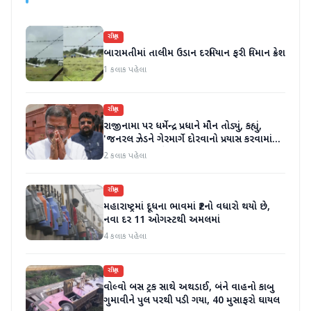
રાષ્ટ્રીય
બારામતીમાં તાલીમ ઉડાન દરમિયાન ફરી વિમાન ક્રેશ
1 કલાક પહેલા
રાષ્ટ્રીય
રાજીનામા પર ધર્મેન્દ્ર પ્રધાને મૌન તોડ્યું, કહ્યું,
'જનરલ ઝેડને ગેરમાર્ગે દોરવાનો પ્રયાસ કરવામાં
આવ્યો, મારા માટે પદ મહત્વનું નથી'
2 કલાક પહેલા
રાષ્ટ્રીય
મહારાષ્ટ્રમાં દૂધના ભાવમાં ₹2નો વધારો થયો છે,
નવા દર 11 ઓગસ્ટથી અમલમાં
4 કલાક પહેલા
રાષ્ટ્રીય
વોલ્વો બસ ટ્રક સાથે અથડાઈ, બંને વાહનો કાબુ
ગુમાવીને પુલ પરથી પડી ગયા, 40 મુસાફરો ઘાયલ