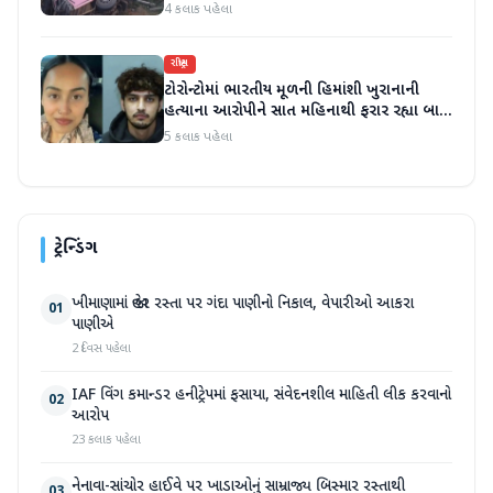
4 કલાક પહેલા
રાષ્ટ્રીય
ટોરોન્ટોમાં ભારતીય મૂળની હિમાંશી ખુરાનાની
હત્યાના આરોપીને સાત મહિનાથી ફરાર રહ્યા બાદ
ધરપકડ કરવામાં આવી
5 કલાક પહેલા
ટ્રેન્ડિંગ
ખીમાણામાં જાહેર રસ્તા પર ગંદા પાણીનો નિકાલ, વેપારીઓ આકરા
01
પાણીએ
2 દિવસ પહેલા
IAF વિંગ કમાન્ડર હનીટ્રેપમાં ફસાયા, સંવેદનશીલ માહિતી લીક કરવાનો
02
આરોપ
23 કલાક પહેલા
નેનાવા-સાંચોર હાઈવે પર ખાડાઓનું સામ્રાજ્ય બિસ્માર રસ્તાથી
03