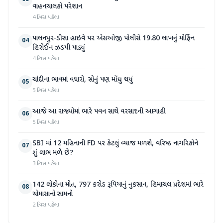
વાહનચાલકો પરેશાન
4 દિવસ પહેલા
પાલનપુર-ડીસા હાઇવે પર એસઓજી પોલીસે 19.80 લાખનું મોર્ફિન
04
હિરોઈન ઝડપી પાડ્યું
4 દિવસ પહેલા
ચાંદીના ભાવમાં વધારો, સોનું પણ મોંઘુ થયું
05
5 દિવસ પહેલા
આજે આ રાજ્યોમાં ભારે પવન સાથે વરસાદની આગાહી
06
5 દિવસ પહેલા
SBI માં 12 મહિનાની FD પર કેટલું વ્યાજ મળશે, વરિષ્ઠ નાગરિકોને
07
શું લાભ મળે છે?
3 દિવસ પહેલા
142 લોકોના મોત, 797 કરોડ રૂપિયાનું નુકસાન, હિમાચલ પ્રદેશમાં ભારે
08
ચોમાસાનો સામનો
2 દિવસ પહેલા