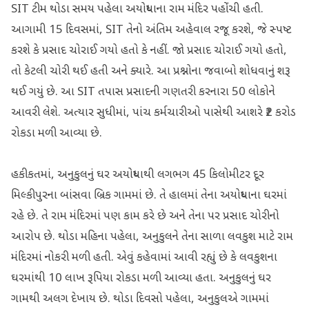
SIT ટીમ થોડા સમય પહેલા અયોધ્યાના રામ મંદિર પહોંચી હતી.
આગામી 15 દિવસમાં, SIT તેનો અંતિમ અહેવાલ રજૂ કરશે, જે સ્પષ્ટ
કરશે કે પ્રસાદ ચોરાઈ ગયો હતો કે નહીં. જો પ્રસાદ ચોરાઈ ગયો હતો,
તો કેટલી ચોરી થઈ હતી અને ક્યારે. આ પ્રશ્નોના જવાબો શોધવાનું શરૂ
થઈ ગયું છે. આ SIT તપાસ પ્રસાદની ગણતરી કરનારા 50 લોકોને
આવરી લેશે. અત્યાર સુધીમાં, પાંચ કર્મચારીઓ પાસેથી આશરે ₹2 કરોડ
રોકડા મળી આવ્યા છે.
હકીકતમાં, અનુકુલનું ઘર અયોધ્યાથી લગભગ 45 કિલોમીટર દૂર
મિલ્કીપુરના બાંસવા બ્રિક ગામમાં છે. તે હાલમાં તેના અયોધ્યાના ઘરમાં
રહે છે. તે રામ મંદિરમાં પણ કામ કરે છે અને તેના પર પ્રસાદ ચોરીનો
આરોપ છે. થોડા મહિના પહેલા, અનુકુલને તેના સાળા લવકુશ માટે રામ
મંદિરમાં નોકરી મળી હતી. એવું કહેવામાં આવી રહ્યું છે કે લવકુશના
ઘરમાંથી 10 લાખ રૂપિયા રોકડા મળી આવ્યા હતા. અનુકુલનું ઘર
ગામથી અલગ દેખાય છે. થોડા દિવસો પહેલા, અનુકુલએ ગામમાં