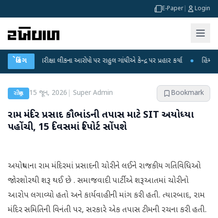
E-Paper
|
Login
T પરીક્ષા લીકના આરોપો પર રાહુલ ગાંધીએ કેન્દ્ર પર પ્રહાર કર્યા
બ્રેકિંગ
●
હિંમતનગરમાં રહ
15 જૂન, 2026
|
Super Admin
Bookmark
રાષ્ટ્રીય
રામ મંદિર પ્રસાદ કૌભાંડની તપાસ માટે SIT અયોધ્યા
પહોંચી, 15 દિવસમાં રિપોર્ટ સોંપશે
અયોધ્યાના રામ મંદિરમાં પ્રસાદની ચોરીને લઈને રાજકીય ગતિવિધિઓ
જોરશોરથી શરૂ થઈ છે . સમાજવાદી પાર્ટીએ શરૂઆતમાં ચોરીનો
આરોપ લગાવ્યો હતો અને કાર્યવાહીની માંગ કરી હતી. ત્યારબાદ, રામ
મંદિર સમિતિની વિનંતી પર, સરકારે એક તપાસ ટીમની રચના કરી હતી.