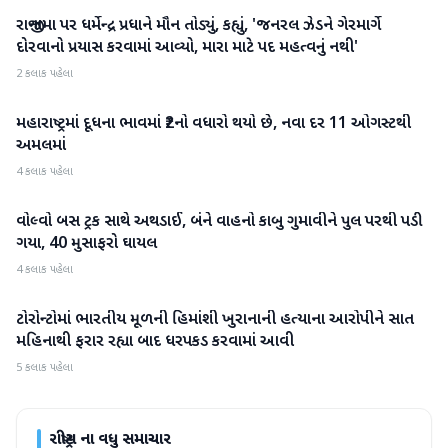
રાજીનામા પર ધર્મેન્દ્ર પ્રધાને મૌન તોડ્યું, કહ્યું, 'જનરલ ઝેડને ગેરમાર્ગે
રાષ્ટ્રીય
દોરવાનો પ્રયાસ કરવામાં આવ્યો, મારા માટે પદ મહત્વનું નથી'
2 કલાક પહેલા
મહારાષ્ટ્રમાં દૂધના ભાવમાં ₹2નો વધારો થયો છે, નવા દર 11 ઓગસ્ટથી
રાષ્ટ્રીય
અમલમાં
4 કલાક પહેલા
વોલ્વો બસ ટ્રક સાથે અથડાઈ, બંને વાહનો કાબુ ગુમાવીને પુલ પરથી પડી
રાષ્ટ્રીય
ગયા, 40 મુસાફરો ઘાયલ
4 કલાક પહેલા
ટોરોન્ટોમાં ભારતીય મૂળની હિમાંશી ખુરાનાની હત્યાના આરોપીને સાત
રાષ્ટ્રીય
મહિનાથી ફરાર રહ્યા બાદ ધરપકડ કરવામાં આવી
5 કલાક પહેલા
રાષ્ટ્રીય
ના વધુ સમાચાર