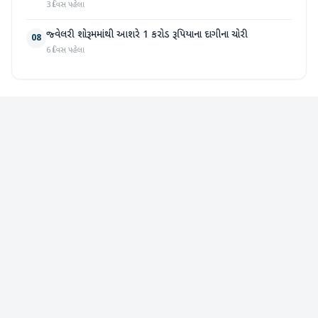
3 દિવસ પહેલા
જ્વેલરી શોરૂમમાંથી આશરે 1 કરોડ રૂપિયાના દાગીના ચોરી
08
6 દિવસ પહેલા