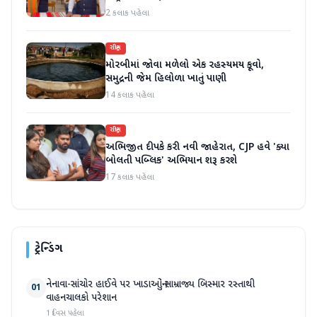
2 કલાક પહેલા
રાષ્ટ્રીય
મોરબીમાં જોવા મળેલો એક રહસ્યમય કૂવો,
સમુદ્રની જેમ હિલોળા ખાતું પાણી
14 કલાક પહેલા
રાષ્ટ્રીય
અભિજીત દીપકે કરી નવી જાહેરાત, CJP હવે 'ક્યા
બોલતી પબ્લિક' અભિયાન શરૂ કરશે
17 કલાક પહેલા
ટ્રેન્ડિંગ
નેનાવા-સાંચોર હાઈવે પર ખાડાઓનું સામ્રાજ્ય બિસ્માર રસ્તાથી
01
વાહનચાલકો પરેશાન
1 દિવસ પહેલા