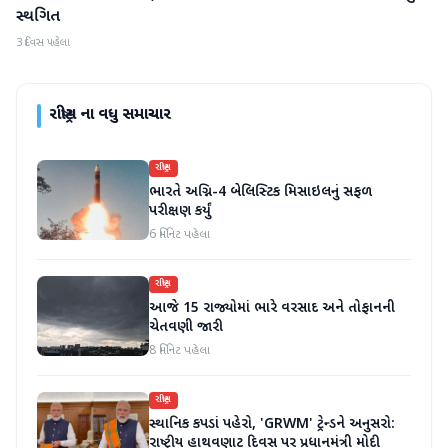
સ્થગિત
3 દિવસ પહેલા
રાષ્ટ્રીય
ના વધુ સમાચાર
રાષ્ટ્રીય
ભારતે અગ્નિ-4 બેલિસ્ટિક મિસાઇલનું સફળ
પરીક્ષણ કર્યું
6 મિનિટ પહેલા
રાષ્ટ્રીય
આજે 15 રાજ્યોમાં ભારે વરસાદ અને તોફાનની
ચેતવણી જારી
8 મિનિટ પહેલા
રાષ્ટ્રીય
સ્થાનિક કપડાં પહેરો, 'GRWM' ટ્રેન્ડને અનુસરો:
રાષ્ટ્રીય હાથવણાટ દિવસ પર પ્રધાનમંત્રી મોદી