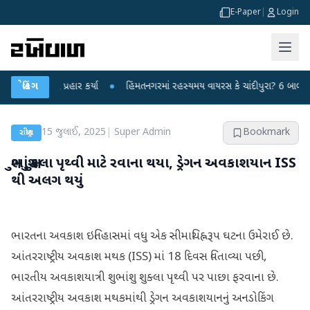
E-Paper
|
Login
્ર પર પ્રહાર કર્યા
બ્રેકિંગ
●
હિંમતનગરમાં રહસ્યમય વાયરસ કે ચાંદીપુરા? 6 બાળકોના મોતથ
15 જુલાઈ, 2025
|
Super Admin
Bookmark
રાષ્ટ્રીય
શુભાંશુ શુક્લા પૃથ્વી માટે રવાના થયા, ડ્રેગન અવકાશયાન ISS
થી અલગ થયું
ભારતના અવકાશ ઇતિહાસમાં વધુ એક સીમાચિહ્નરૂપ ઘટના ઉમેરાઈ છે.
આંતરરાષ્ટ્રીય અવકાશ મથક (ISS) માં 18 દિવસ વિતાવ્યા પછી,
ભારતીય અવકાશયાત્રી શુભાંશુ શુક્લા પૃથ્વી પર પાછા ફરવાના છે.
આંતરરાષ્ટ્રીય અવકાશ મથકમાંથી ડ્રેગન અવકાશયાનનું અનડોકિંગ