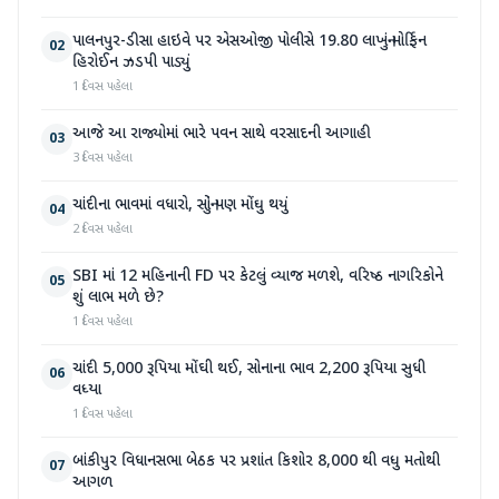
પાલનપુર-ડીસા હાઇવે પર એસઓજી પોલીસે 19.80 લાખનું મોર્ફિન
02
હિરોઈન ઝડપી પાડ્યું
1 દિવસ પહેલા
આજે આ રાજ્યોમાં ભારે પવન સાથે વરસાદની આગાહી
03
3 દિવસ પહેલા
ચાંદીના ભાવમાં વધારો, સોનું પણ મોંઘુ થયું
04
2 દિવસ પહેલા
SBI માં 12 મહિનાની FD પર કેટલું વ્યાજ મળશે, વરિષ્ઠ નાગરિકોને
05
શું લાભ મળે છે?
1 દિવસ પહેલા
ચાંદી 5,000 રૂપિયા મોંઘી થઈ, સોનાના ભાવ 2,200 રૂપિયા સુધી
06
વધ્યા
1 દિવસ પહેલા
બાંકીપુર વિધાનસભા બેઠક પર પ્રશાંત કિશોર 8,000 થી વધુ મતોથી
07
આગળ