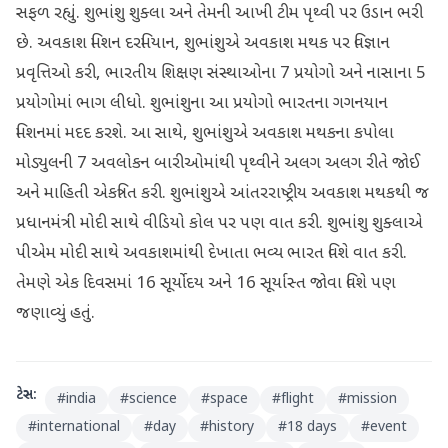
સફળ રહ્યું. શુભાંશુ શુક્લા અને તેમની આખી ટીમ પૃથ્વી પર ઉડાન ભરી
છે. અવકાશ મિશન દરમિયાન, શુભાંશુએ અવકાશ મથક પર વિજ્ઞાન
પ્રવૃત્તિઓ કરી, ભારતીય શિક્ષણ સંસ્થાઓના 7 પ્રયોગો અને નાસાના 5
પ્રયોગોમાં ભાગ લીધો. શુભાંશુના આ પ્રયોગો ભારતના ગગનયાન
મિશનમાં મદદ કરશે. આ સાથે, શુભાંશુએ અવકાશ મથકના કપોલા
મોડ્યુલની 7 અવલોકન બારીઓમાંથી પૃથ્વીને અલગ અલગ રીતે જોઈ
અને માહિતી એકત્રિત કરી. શુભાંશુએ આંતરરાષ્ટ્રીય અવકાશ મથકથી જ
પ્રધાનમંત્રી મોદી સાથે વીડિયો કોલ પર પણ વાત કરી. શુભાંશુ શુક્લાએ
પીએમ મોદી સાથે અવકાશમાંથી દેખાતા ભવ્ય ભારત વિશે વાત કરી.
તેમણે એક દિવસમાં 16 સૂર્યોદય અને 16 સૂર્યાસ્ત જોવા વિશે પણ
જણાવ્યું હતું.
ટેગ્સ:
#
india
#
science
#
space
#
flight
#
mission
#
international
#
day
#
history
#
18 days
#
event