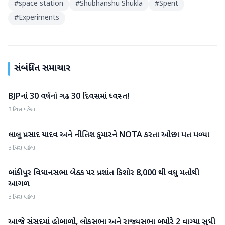
#
space station
#
Shubhanshu Shukla
#
Spent
#
Experiments
સંબંધિત સમાચાર
BJPનો 30 વર્ષનો ગઢ 30 દિવસમાં ધ્વસ્ત!
રાષ્ટ્રીય
3 દિવસ પહેલા
લાલુ પ્રસાદ યાદવ અને નીતિશ કુમારને NOTA કરતા ઓછા મત મળ્યા
રાષ્ટ્રીય
3 દિવસ પહેલા
બાંકીપુર વિધાનસભા બેઠક પર પ્રશાંત કિશોર 8,000 થી વધુ મતોથી
રાષ્ટ્રીય
આગળ
3 દિવસ પહેલા
આજે સંસદમાં હોબાળો, લોકસભા અને રાજ્યસભા બપોરે 2 વાગ્યા સુધી
રાષ્ટ્રીય