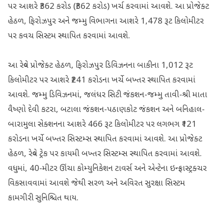
પર આશરે ₹362 કરોડ (₹362 કરોડ) ખર્ચ કરવામાં આવશે. આ પ્રોજેક્ટ
હેઠળ, ફિરોઝપુર અને જમ્મુ વિભાગના આશરે 1,478 રૂટ કિલોમીટર
પર કવચ સિસ્ટમ સ્થાપિત કરવામાં આવશે.
આ રેલ્વે પ્રોજેક્ટ હેઠળ, ફિરોઝપુર ડિવિઝનના બાકીના 1,012 રૂટ
કિલોમીટર પર આશરે ₹241 કરોડના ખર્ચે બખ્તર સ્થાપિત કરવામાં
આવશે. જમ્મુ ડિવિઝનમાં, જલંધર સિટી જંકશન-જમ્મુ તાવી-શ્રી માતા
વૈષ્ણો દેવી કટરા, બટાલા જંકશન-પઠાણકોટ જંકશન અને બનિહાલ-
બારામુલા સેક્શનના આશરે 466 રૂટ કિલોમીટર પર લગભગ ₹121
કરોડના ખર્ચે બખ્તર સિસ્ટમ્સ સ્થાપિત કરવામાં આવશે. આ પ્રોજેક્ટ
હેઠળ, રેલ્વે ટ્રેક પર કાયમી બખ્તર સિસ્ટમ્સ સ્થાપિત કરવામાં આવશે.
વધુમાં, 40-મીટર ઊંચા કોમ્યુનિકેશન ટાવર્સ અને એન્ટેના ઇન્ફ્રાસ્ટ્રક્ચર
વિકસાવવામાં આવશે જેથી સરળ અને અવિરત સુરક્ષા સિસ્ટમ
કામગીરી સુનિશ્ચિત થાય.