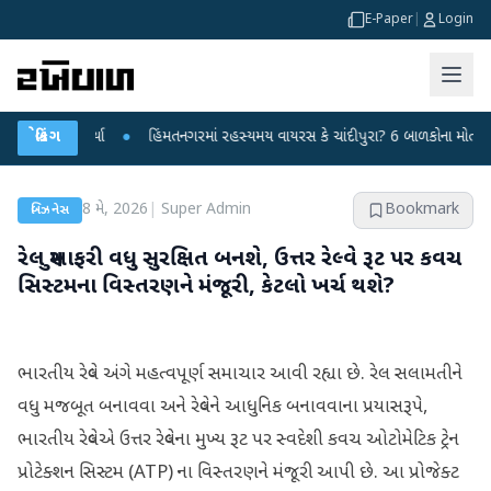
E-Paper
|
Login
હાર કર્યા
બ્રેકિંગ
●
હિંમતનગરમાં રહસ્યમય વાયરસ કે ચાંદીપુરા? 6 બાળકોના મોતથી ફફડાટ
8 મે, 2026
|
Super Admin
Bookmark
બિઝનેસ
રેલ મુસાફરી વધુ સુરક્ષિત બનશે, ઉત્તર રેલ્વે રૂટ પર કવચ
સિસ્ટમના વિસ્તરણને મંજૂરી, કેટલો ખર્ચ થશે?
ભારતીય રેલ્વે અંગે મહત્વપૂર્ણ સમાચાર આવી રહ્યા છે. રેલ સલામતીને
વધુ મજબૂત બનાવવા અને રેલ્વેને આધુનિક બનાવવાના પ્રયાસરૂપે,
ભારતીય રેલ્વેએ ઉત્તર રેલ્વેના મુખ્ય રૂટ પર સ્વદેશી કવચ ઓટોમેટિક ટ્રેન
પ્રોટેક્શન સિસ્ટમ (ATP) ના વિસ્તરણને મંજૂરી આપી છે. આ પ્રોજેક્ટ