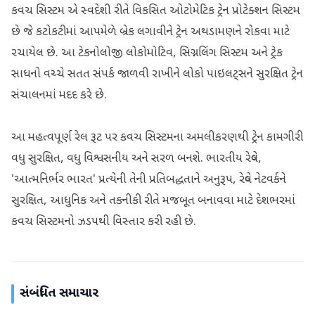
કવચ સિસ્ટમ એ સ્વદેશી રીતે વિકસિત ઓટોમેટિક ટ્રેન પ્રોટેક્શન સિસ્ટમ
છે જે કટોકટીમાં આપમેળે બ્રેક લગાવીને ટ્રેન અથડામણને રોકવા માટે
રચાયેલ છે. આ ટેકનોલોજી લોકોમોટિવ, સિગ્નલિંગ સિસ્ટમ અને ટ્રેક
સાધનો વચ્ચે સતત સંપર્ક જાળવી રાખીને લોકો પાઇલટ્સને સુરક્ષિત ટ્રેન
સંચાલનમાં મદદ કરે છે.
આ મહત્વપૂર્ણ રેલ રૂટ પર કવચ સિસ્ટમના અમલીકરણથી ટ્રેન કામગીરી
વધુ સુરક્ષિત, વધુ વિશ્વસનીય અને સરળ બનશે. ભારતીય રેલ્વે,
'આત્મનિર્ભર ભારત' પ્રત્યેની તેની પ્રતિબદ્ધતાને અનુરૂપ, રેલ્વે નેટવર્કને
સુરક્ષિત, આધુનિક અને તકનીકી રીતે મજબૂત બનાવવા માટે દેશભરમાં
કવચ સિસ્ટમનો ઝડપથી વિસ્તાર કરી રહી છે.
સંબંધિત સમાચાર