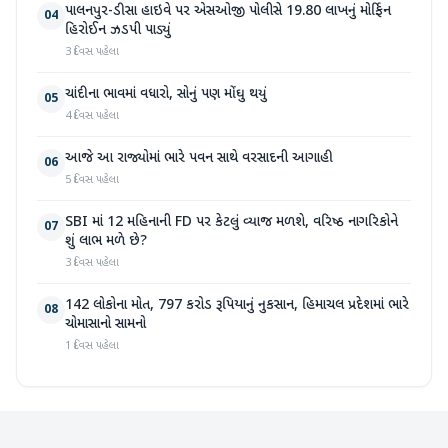
પાલનપુર-ડીસા હાઇવે પર એસઓજી પોલીસે 19.80 લાખનું મોર્ફિન
04
હિરોઈન ઝડપી પાડ્યું
3 દિવસ પહેલા
ચાંદીના ભાવમાં વધારો, સોનું પણ મોંઘુ થયું
05
4 દિવસ પહેલા
આજે આ રાજ્યોમાં ભારે પવન સાથે વરસાદની આગાહી
06
5 દિવસ પહેલા
SBI માં 12 મહિનાની FD પર કેટલું વ્યાજ મળશે, વરિષ્ઠ નાગરિકોને
07
શું લાભ મળે છે?
3 દિવસ પહેલા
142 લોકોના મોત, 797 કરોડ રૂપિયાનું નુકસાન, હિમાચલ પ્રદેશમાં ભારે
08
ચોમાસાનો સામનો
1 દિવસ પહેલા