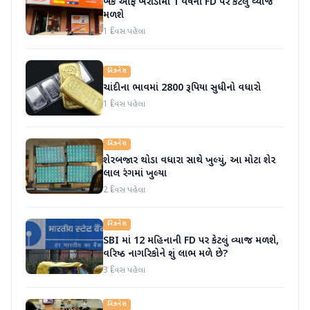
બેંક ઓફ બરોડામાં 1 વર્ષની FD પર કેટલું વ્યાજ
મળશે
1 દિવસ પહેલા
બિઝનેસ
ચાંદીના ભાવમાં 2800 રૂપિયા સુધીનો વધારો
1 દિવસ પહેલા
બિઝનેસ
શેરબજાર થોડા વધારા સાથે ખુલ્યું, આ મોટા શેર
લાલ રંગમાં ખુલ્યા
2 દિવસ પહેલા
બિઝનેસ
SBI માં 12 મહિનાની FD પર કેટલું વ્યાજ મળશે,
વરિષ્ઠ નાગરિકોને શું લાભ મળે છે?
3 દિવસ પહેલા
બિઝનેસ