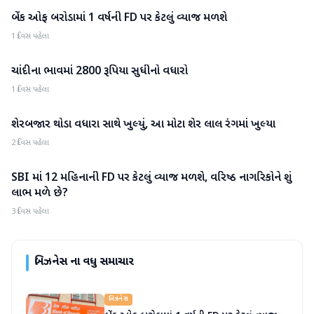
બેંક ઓફ બરોડામાં 1 વર્ષની FD પર કેટલું વ્યાજ મળશે
બિઝનેસ
1 દિવસ પહેલા
ચાંદીના ભાવમાં 2800 રૂપિયા સુધીનો વધારો
બિઝનેસ
1 દિવસ પહેલા
શેરબજાર થોડા વધારા સાથે ખુલ્યું, આ મોટા શેર લાલ રંગમાં ખુલ્યા
બિઝનેસ
2 દિવસ પહેલા
SBI માં 12 મહિનાની FD પર કેટલું વ્યાજ મળશે, વરિષ્ઠ નાગરિકોને શું
બિઝનેસ
લાભ મળે છે?
3 દિવસ પહેલા
બિઝનેસ
ના વધુ સમાચાર
બિઝનેસ