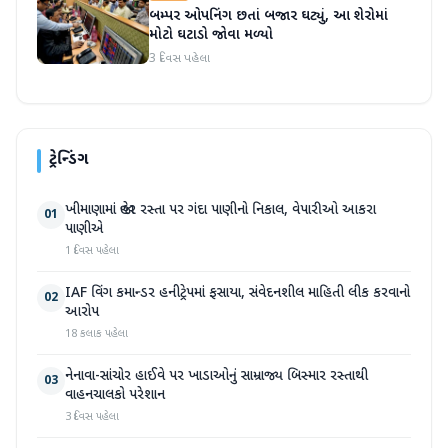
બમ્પર ઓપનિંગ છતાં બજાર ઘટ્યું, આ શેરોમાં
મોટો ઘટાડો જોવા મળ્યો
3 દિવસ પહેલા
ટ્રેન્ડિંગ
ખીમાણામાં જાહેર રસ્તા પર ગંદા પાણીનો નિકાલ, વેપારીઓ આકરા
01
પાણીએ
1 દિવસ પહેલા
IAF વિંગ કમાન્ડર હનીટ્રેપમાં ફસાયા, સંવેદનશીલ માહિતી લીક કરવાનો
02
આરોપ
18 કલાક પહેલા
નેનાવા-સાંચોર હાઈવે પર ખાડાઓનું સામ્રાજ્ય બિસ્માર રસ્તાથી
03
વાહનચાલકો પરેશાન
3 દિવસ પહેલા