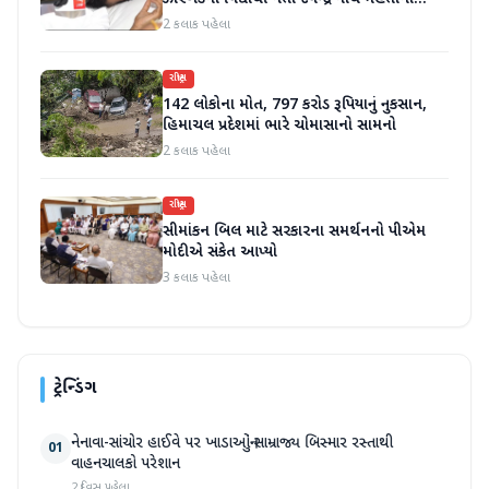
તબિયત ખરાબ
2 કલાક પહેલા
રાષ્ટ્રીય
142 લોકોના મોત, 797 કરોડ રૂપિયાનું નુકસાન,
હિમાચલ પ્રદેશમાં ભારે ચોમાસાનો સામનો
2 કલાક પહેલા
રાષ્ટ્રીય
સીમાંકન બિલ માટે સરકારના સમર્થનનો પીએમ
મોદીએ સંકેત આપ્યો
3 કલાક પહેલા
ટ્રેન્ડિંગ
નેનાવા-સાંચોર હાઈવે પર ખાડાઓનું સામ્રાજ્ય બિસ્માર રસ્તાથી
01
વાહનચાલકો પરેશાન
2 દિવસ પહેલા