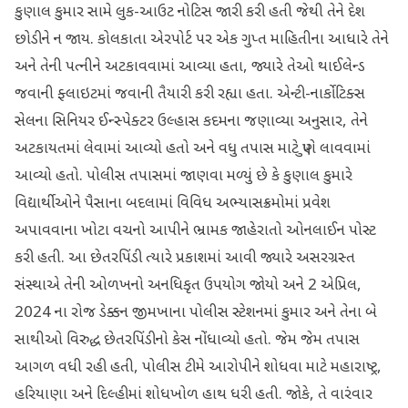
કુણાલ કુમાર સામે લુક-આઉટ નોટિસ જારી કરી હતી જેથી તેને દેશ
છોડીને ન જાય. કોલકાતા એરપોર્ટ પર એક ગુપ્ત માહિતીના આધારે તેને
અને તેની પત્નીને અટકાવવામાં આવ્યા હતા, જ્યારે તેઓ થાઈલેન્ડ
જવાની ફ્લાઇટમાં જવાની તૈયારી કરી રહ્યા હતા. એન્ટી-નાર્કોટિક્સ
સેલના સિનિયર ઈન્સ્પેક્ટર ઉલ્હાસ કદમના જણાવ્યા અનુસાર, તેને
અટકાયતમાં લેવામાં આવ્યો હતો અને વધુ તપાસ માટે પુણે લાવવામાં
આવ્યો હતો. પોલીસ તપાસમાં જાણવા મળ્યું છે કે કુણાલ કુમારે
વિદ્યાર્થીઓને પૈસાના બદલામાં વિવિધ અભ્યાસક્રમોમાં પ્રવેશ
અપાવવાના ખોટા વચનો આપીને ભ્રામક જાહેરાતો ઓનલાઈન પોસ્ટ
કરી હતી. આ છેતરપિંડી ત્યારે પ્રકાશમાં આવી જ્યારે અસરગ્રસ્ત
સંસ્થાએ તેની ઓળખનો અનધિકૃત ઉપયોગ જોયો અને 2 એપ્રિલ,
2024 ના રોજ ડેક્કન જીમખાના પોલીસ સ્ટેશનમાં કુમાર અને તેના બે
સાથીઓ વિરુદ્ધ છેતરપિંડીનો કેસ નોંધાવ્યો હતો. જેમ જેમ તપાસ
આગળ વધી રહી હતી, પોલીસ ટીમે આરોપીને શોધવા માટે મહારાષ્ટ્ર,
હરિયાણા અને દિલ્હીમાં શોધખોળ હાથ ધરી હતી. જોકે, તે વારંવાર