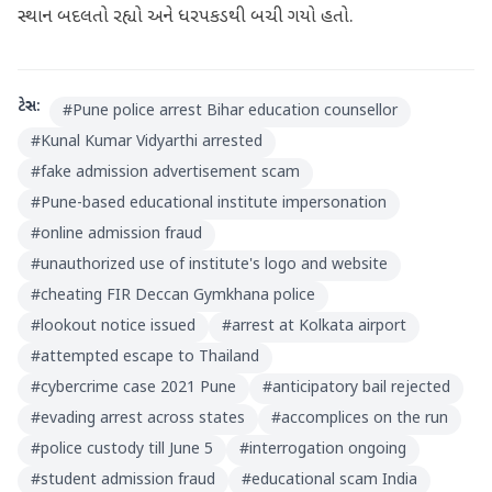
સ્થાન બદલતો રહ્યો અને ધરપકડથી બચી ગયો હતો.
ટેગ્સ:
#
Pune police arrest Bihar education counsellor
#
Kunal Kumar Vidyarthi arrested
#
fake admission advertisement scam
#
Pune-based educational institute impersonation
#
online admission fraud
#
unauthorized use of institute's logo and website
#
cheating FIR Deccan Gymkhana police
#
lookout notice issued
#
arrest at Kolkata airport
#
attempted escape to Thailand
#
cybercrime case 2021 Pune
#
anticipatory bail rejected
#
evading arrest across states
#
accomplices on the run
#
police custody till June 5
#
interrogation ongoing
#
student admission fraud
#
educational scam India