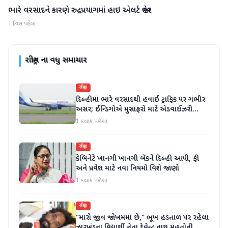
ભારે વરસાદને કારણે રુદ્રપ્રયાગમાં હાઇ એલર્ટ જાહેર
રાષ્ટ્રીય
1 દિવસ પહેલા
રાષ્ટ્રીય
ના વધુ સમાચાર
રાષ્ટ્રીય
દિલ્હીમાં ભારે વરસાદથી હવાઈ ટ્રાફિક પર ગંભીર
અસર; ઈન્ડિગોએ મુસાફરો માટે એડવાઈઝરી
જાહેર કરી
1 કલાક પહેલા
રાષ્ટ્રીય
કેબિનેટે ખાનગી ખાનગી બેંકને દિલ્હી આપી, ફી
અને પ્રવેશ માટે નવા નિયમો વિશે જાણો
1 કલાક પહેલા
રાષ્ટ્રીય
"મારો જીવ જોખમમાં છે," ભૂખ હડતાળ પર રહેલા
ઝારખંડના વિદ્યાર્થી નેતા દેવેન્દ્ર નાથ મહતોની