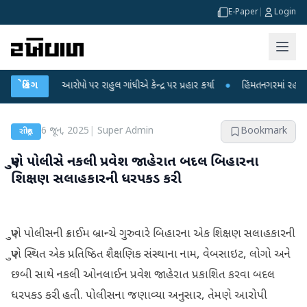
E-Paper
|
Login
ના આરોપો પર રાહુલ ગાંધીએ કેન્દ્ર પર પ્રહાર કર્યા
બ્રેકિંગ
●
હિંમતનગરમાં રહસ્યમય વાયરસ 
6 જૂન, 2025
|
Super Admin
Bookmark
રાષ્ટ્રીય
પુણે પોલીસે નકલી પ્રવેશ જાહેરાત બદલ બિહારના
શિક્ષણ સલાહકારની ધરપકડ કરી
પુણે પોલીસની ક્રાઈમ બ્રાન્ચે ગુરુવારે બિહારના એક શિક્ષણ સલાહકારની
પુણે સ્થિત એક પ્રતિષ્ઠિત શૈક્ષણિક સંસ્થાના નામ, વેબસાઇટ, લોગો અને
છબી સાથે નકલી ઓનલાઈન પ્રવેશ જાહેરાત પ્રકાશિત કરવા બદલ
ધરપકડ કરી હતી. પોલીસના જણાવ્યા અનુસાર, તેમણે આરોપી