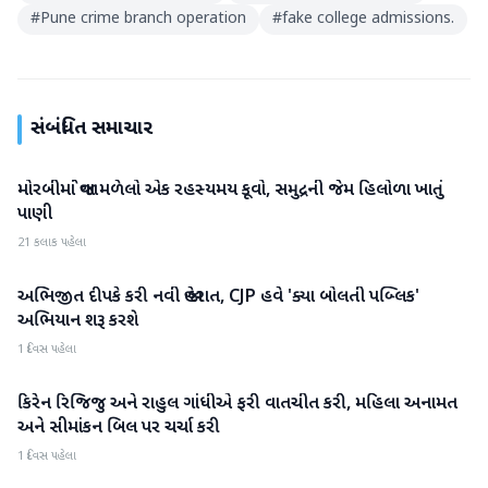
#
Pune crime branch operation
#
fake college admissions.
સંબંધિત સમાચાર
મોરબીમાં જોવા મળેલો એક રહસ્યમય કૂવો, સમુદ્રની જેમ હિલોળા ખાતું
રાષ્ટ્રીય
પાણી
21 કલાક પહેલા
અભિજીત દીપકે કરી નવી જાહેરાત, CJP હવે 'ક્યા બોલતી પબ્લિક'
રાષ્ટ્રીય
અભિયાન શરૂ કરશે
1 દિવસ પહેલા
કિરેન રિજિજુ અને રાહુલ ગાંધીએ ફરી વાતચીત કરી, મહિલા અનામત
રાષ્ટ્રીય
અને સીમાંકન બિલ પર ચર્ચા કરી
1 દિવસ પહેલા