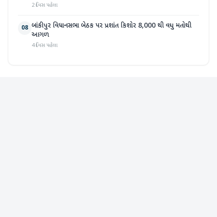
2 દિવસ પહેલા
બાંકીપુર વિધાનસભા બેઠક પર પ્રશાંત કિશોર 8,000 થી વધુ મતોથી
08
આગળ
4 દિવસ પહેલા