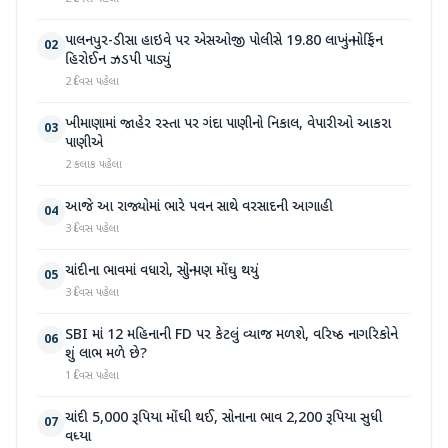
પાલનપુર-ડીસા હાઇવે પર એસઓજી પોલીસે 19.80 લાખનું મોર્ફિન
02
હિરોઈન ઝડપી પાડ્યું
2 દિવસ પહેલા
ખીમાણામાં જાહેર રસ્તા પર ગંદા પાણીનો નિકાલ, વેપારીઓ આકરા
03
પાણીએ
2 કલાક પહેલા
આજે આ રાજ્યોમાં ભારે પવન સાથે વરસાદની આગાહી
04
3 દિવસ પહેલા
ચાંદીના ભાવમાં વધારો, સોનું પણ મોંઘુ થયું
05
3 દિવસ પહેલા
SBI માં 12 મહિનાની FD પર કેટલું વ્યાજ મળશે, વરિષ્ઠ નાગરિકોને
06
શું લાભ મળે છે?
1 દિવસ પહેલા
ચાંદી 5,000 રૂપિયા મોંઘી થઈ, સોનાના ભાવ 2,200 રૂપિયા સુધી
07
વધ્યા