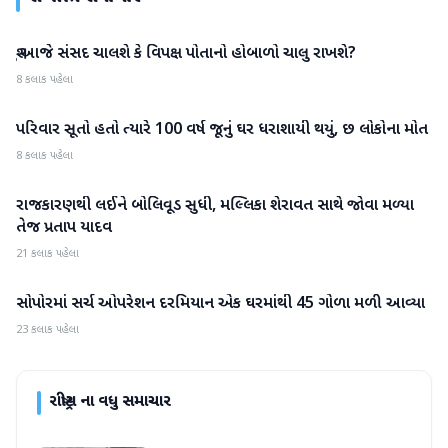
શું આજે સંસદ ચાલશે કે વિપક્ષ પોતાનો હોબાળો ચાલુ રાખશે?
રાષ્ટ્રીય
8 કલાક પહેલા
પરિવાર સૂતો હતો ત્યારે 100 વર્ષ જૂનું ઘર ધરાશાયી થયું, છ લોકોના મોત
રાષ્ટ્રીય
8 કલાક પહેલા
રાજકારણથી લઈને બોલિવૂડ સુધી, મલ્લિકા શેરાવત સાથે જોવા મળ્યા
રાષ્ટ્રીય
તેજ પ્રતાપ યાદવ
21 કલાક પહેલા
સોપોરમાં સર્ચ ઓપરેશન દરમિયાન એક ઘરમાંથી 45 ગોળા મળી આવ્યા
રાષ્ટ્રીય
23 કલાક પહેલા
રાષ્ટ્રીય
ના વધુ સમાચાર