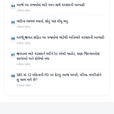
આજે આ રાજ્યોમાં ભારે પવન સાથે વરસાદની આગાહી
04
2 દિવસ પહેલા
ચાંદીના ભાવમાં વધારો, સોનું પણ મોંઘુ થયું
05
2 દિવસ પહેલા
આજે ગુજરાત સહિત આ રાજ્યોમાં ભારેથી અતિભારે વરસાદની આગાહી
06
6 દિવસ પહેલા
ગુજરાતમાં ભારે વરસાદને લઈને રેડ એલર્ટ જાહેર, ઘણા જિલ્લાઓમાં
07
શાળાઓ અને કોલેજો બંધ
6 દિવસ પહેલા
SBI માં 12 મહિનાની FD પર કેટલું વ્યાજ મળશે, વરિષ્ઠ નાગરિકોને
08
શું લાભ મળે છે?
6 કલાક પહેલા