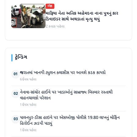
રાષ્ટ્રીય
માફિયા નેતા અતિક અહેમદના નાના પુત્રનું કાર
ડિવાઇડર સાથે અથડાતાં મૃત્યુ થયું
2 કલાક પહેલા
ટ્રેન્ડિંગ
ગુજરાતમાં ખાનગી ટ્યુશન ક્લાસીસ પર આવશે કડક કાયદો
01
6 દિવસ પહેલા
નેનાવા-સાંચોર હાઈવે પર ખાડાઓનું સામ્રાજ્ય બિસ્માર રસ્તાથી
02
વાહનચાલકો પરેશાન
1 દિવસ પહેલા
પાલનપુર-ડીસા હાઇવે પર એસઓજી પોલીસે 19.80 લાખનું મોર્ફિન
03
હિરોઈન ઝડપી પાડ્યું
1 દિવસ પહેલા