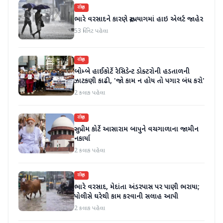
રાષ્ટ્રીય
ભારે વરસાદને કારણે રુદ્રપ્રયાગમાં હાઇ એલર્ટ જાહેર
53 મિનિટ પહેલા
રાષ્ટ્રીય
બોમ્બે હાઈકોર્ટે રેસિડેન્ટ ડોક્ટરોની હડતાળની
ઝાટકણી કાઢી, 'જો કામ ન હોય તો પગાર બંધ કરો'
2 કલાક પહેલા
રાષ્ટ્રીય
સુપ્રીમ કોર્ટે આસારામ બાપુને વચગાળાના જામીન
નકાર્યા
2 કલાક પહેલા
રાષ્ટ્રીય
ભારે વરસાદ, મેદાંતા અંડરપાસ પર પાણી ભરાયા;
પોલીસે ઘરેથી કામ કરવાની સલાહ આપી
2 કલાક પહેલા