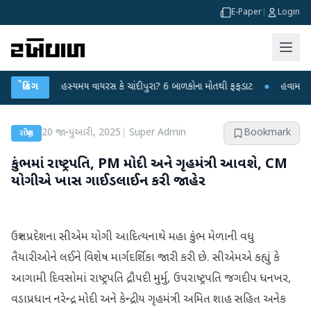
E-Paper
|
Login
નગરમાં રહસ્યમય વાયરસ કે ચાંદીપુરા? 6 બાળકોના મોતથી ફફડાટ
બ્રેકિંગ
●
હવામાન વિભાગે 1
20 જાન્યુઆરી, 2025
|
Super Admin
Bookmark
રાષ્ટ્રીય
કુંભમાં રાષ્ટ્રપતિ, PM મોદી અને ગૃહમંત્રી આવશે, CM
યોગીએ ખાસ ગાઈડલાઈન કરી જાહેર
ઉત્તર પ્રદેશના સીએમ યોગી આદિત્યનાથે મહા કુંભ મેળાની વધુ
તૈયારીઓને લઈને વિશેષ માર્ગદર્શિકા જારી કરી છે. સીએમએ કહ્યું કે
આગામી દિવસોમાં રાષ્ટ્રપતિ દ્રૌપદી મુર્મુ, ઉપરાષ્ટ્રપતિ જગદીપ ધનખર,
વડાપ્રધાન નરેન્દ્ર મોદી અને કેન્દ્રીય ગૃહમંત્રી અમિત શાહ સહિત અનેક