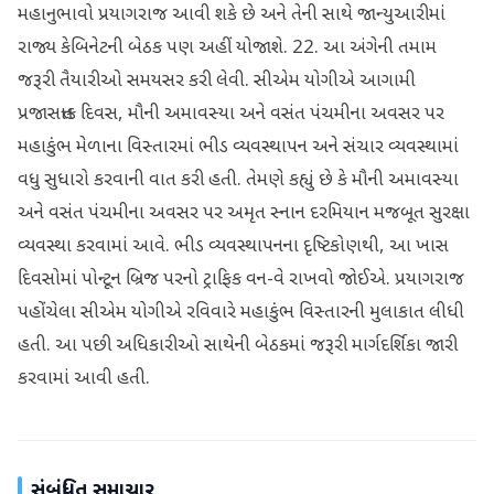
મહાનુભાવો પ્રયાગરાજ આવી શકે છે અને તેની સાથે જાન્યુઆરીમાં
રાજ્ય કેબિનેટની બેઠક પણ અહીં યોજાશે. 22. આ અંગેની તમામ
જરૂરી તૈયારીઓ સમયસર કરી લેવી. સીએમ યોગીએ આગામી
પ્રજાસત્તાક દિવસ, મૌની અમાવસ્યા અને વસંત પંચમીના અવસર પર
મહાકુંભ મેળાના વિસ્તારમાં ભીડ વ્યવસ્થાપન અને સંચાર વ્યવસ્થામાં
વધુ સુધારો કરવાની વાત કરી હતી. તેમણે કહ્યું છે કે મૌની અમાવસ્યા
અને વસંત પંચમીના અવસર પર અમૃત સ્નાન દરમિયાન મજબૂત સુરક્ષા
વ્યવસ્થા કરવામાં આવે. ભીડ વ્યવસ્થાપનના દૃષ્ટિકોણથી, આ ખાસ
દિવસોમાં પોન્ટૂન બ્રિજ પરનો ટ્રાફિક વન-વે રાખવો જોઈએ. પ્રયાગરાજ
પહોંચેલા સીએમ યોગીએ રવિવારે મહાકુંભ વિસ્તારની મુલાકાત લીધી
હતી. આ પછી અધિકારીઓ સાથેની બેઠકમાં જરૂરી માર્ગદર્શિકા જારી
કરવામાં આવી હતી.
સંબંધિત સમાચાર