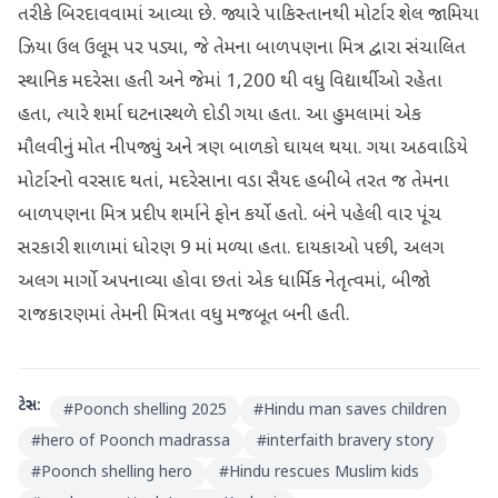
તરીકે બિરદાવવામાં આવ્યા છે. જ્યારે પાકિસ્તાનથી મોર્ટાર શેલ જામિયા
ઝિયા ઉલ ઉલૂમ પર પડ્યા, જે તેમના બાળપણના મિત્ર દ્વારા સંચાલિત
સ્થાનિક મદરેસા હતી અને જેમાં 1,200 થી વધુ વિદ્યાર્થીઓ રહેતા
હતા, ત્યારે શર્મા ઘટનાસ્થળે દોડી ગયા હતા. આ હુમલામાં એક
મૌલવીનું મોત નીપજ્યું અને ત્રણ બાળકો ઘાયલ થયા. ગયા અઠવાડિયે
મોર્ટારનો વરસાદ થતાં, મદરેસાના વડા સૈયદ હબીબે તરત જ તેમના
બાળપણના મિત્ર પ્રદીપ શર્માને ફોન કર્યો હતો. બંને પહેલી વાર પૂંચ
સરકારી શાળામાં ધોરણ 9 માં મળ્યા હતા. દાયકાઓ પછી, અલગ
અલગ માર્ગો અપનાવ્યા હોવા છતાં એક ધાર્મિક નેતૃત્વમાં, બીજો
રાજકારણમાં તેમની મિત્રતા વધુ મજબૂત બની હતી.
ટેગ્સ:
#
Poonch shelling 2025
#
Hindu man saves children
#
hero of Poonch madrassa
#
interfaith bravery story
#
Poonch shelling hero
#
Hindu rescues Muslim kids