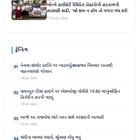
બોમ્બે હાઈકોર્ટે રેસિડેન્ટ ડોક્ટરોની હડતાળની
ઝાટકણી કાઢી, 'જો કામ ન હોય તો પગાર બંધ કરો'
10 કલાક પહેલા
ટ્રેન્ડિંગ
નેનાવા-સાંચોર હાઈવે પર ખાડાઓનું સામ્રાજ્ય બિસ્માર રસ્તાથી
01
વાહનચાલકો પરેશાન
1 દિવસ પહેલા
પાલનપુર-ડીસા હાઇવે પર એસઓજી પોલીસે 19.80 લાખનું મોર્ફિન
02
હિરોઈન ઝડપી પાડ્યું
1 દિવસ પહેલા
આજે આ રાજ્યોમાં ભારે પવન સાથે વરસાદની આગાહી
03
2 દિવસ પહેલા
ચાંદીના ભાવમાં વધારો, સોનું પણ મોંઘુ થયું
04