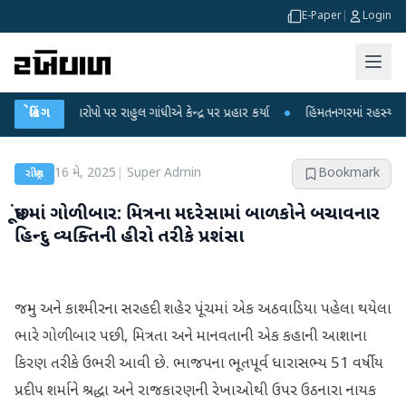
E-Paper
|
Login
કના આરોપો પર રાહુલ ગાંધીએ કેન્દ્ર પર પ્રહાર કર્યા
બ્રેકિંગ
●
હિંમતનગરમાં રહસ્યમય વાયરસ 
16 મે, 2025
|
Super Admin
Bookmark
રાષ્ટ્રીય
પૂંછમાં ગોળીબાર: મિત્રના મદરેસામાં બાળકોને બચાવનાર
હિન્દુ વ્યક્તિની હીરો તરીકે પ્રશંસા
જમ્મુ અને કાશ્મીરના સરહદી શહેર પૂંચમાં એક અઠવાડિયા પહેલા થયેલા
ભારે ગોળીબાર પછી, મિત્રતા અને માનવતાની એક કહાની આશાના
કિરણ તરીકે ઉભરી આવી છે. ભાજપના ભૂતપૂર્વ ધારાસભ્ય 51 વર્ષીય
પ્રદીપ શર્માને શ્રદ્ધા અને રાજકારણની રેખાઓથી ઉપર ઉઠનારા નાયક