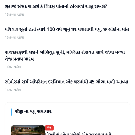
શું આજે સંસદ ચાલશે કે વિપક્ષ પોતાનો હોબાળો ચાલુ રાખશે?
રાષ્ટ્રીય
15 કલાક પહેલા
પરિવાર સૂતો હતો ત્યારે 100 વર્ષ જૂનું ઘર ધરાશાયી થયું, છ લોકોના મોત
રાષ્ટ્રીય
16 કલાક પહેલા
રાજકારણથી લઈને બોલિવૂડ સુધી, મલ્લિકા શેરાવત સાથે જોવા મળ્યા
રાષ્ટ્રીય
તેજ પ્રતાપ યાદવ
1 દિવસ પહેલા
સોપોરમાં સર્ચ ઓપરેશન દરમિયાન એક ઘરમાંથી 45 ગોળા મળી આવ્યા
રાષ્ટ્રીય
1 દિવસ પહેલા
રાષ્ટ્રીય
ના વધુ સમાચાર
રાષ્ટ્રીય