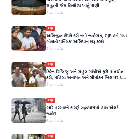
મોરબીમાં જોવા મળેલો એક રહસ્યમય કૂવો,
સમુદ્રની જેમ હિલોળા ખાતું પાણી
3 કલાક પહેલા
રાષ્ટ્રીય
અભિજીત દીપકે કરી નવી જાહેરાત, CJP હવે 'ક્યા
બોલતી પબ્લિક' અભિયાન શરૂ કરશે
7 કલાક પહેલા
રાષ્ટ્રીય
કિરેન રિજિજુ અને રાહુલ ગાંધીએ ફરી વાતચીત
કરી, મહિલા અનામત અને સીમાંકન બિલ પર ચર્ચા
કરી
7 કલાક પહેલા
રાષ્ટ્રીય
ભારે વરસાદને કારણે રુદ્રપ્રયાગમાં હાઇ એલર્ટ
જાહેર
8 કલાક પહેલા
રાષ્ટ્રીય