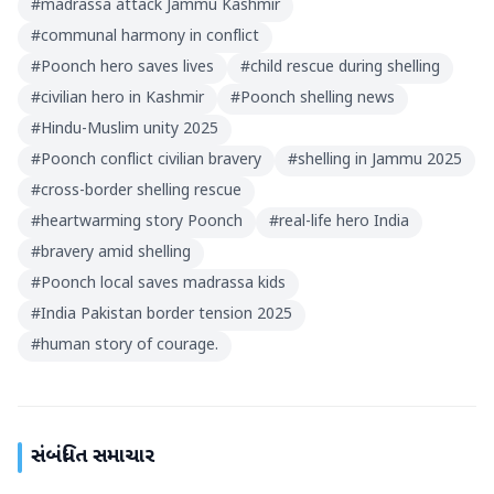
#
madrassa attack Jammu Kashmir
#
communal harmony in conflict
#
Poonch hero saves lives
#
child rescue during shelling
#
civilian hero in Kashmir
#
Poonch shelling news
#
Hindu-Muslim unity 2025
#
Poonch conflict civilian bravery
#
shelling in Jammu 2025
#
cross-border shelling rescue
#
heartwarming story Poonch
#
real-life hero India
#
bravery amid shelling
#
Poonch local saves madrassa kids
#
India Pakistan border tension 2025
#
human story of courage.
સંબંધિત સમાચાર