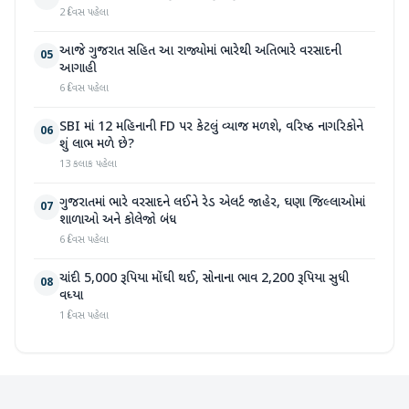
2 દિવસ પહેલા
આજે ગુજરાત સહિત આ રાજ્યોમાં ભારેથી અતિભારે વરસાદની
05
આગાહી
6 દિવસ પહેલા
SBI માં 12 મહિનાની FD પર કેટલું વ્યાજ મળશે, વરિષ્ઠ નાગરિકોને
06
શું લાભ મળે છે?
13 કલાક પહેલા
ગુજરાતમાં ભારે વરસાદને લઈને રેડ એલર્ટ જાહેર, ઘણા જિલ્લાઓમાં
07
શાળાઓ અને કોલેજો બંધ
6 દિવસ પહેલા
ચાંદી 5,000 રૂપિયા મોંઘી થઈ, સોનાના ભાવ 2,200 રૂપિયા સુધી
08
વધ્યા
1 દિવસ પહેલા