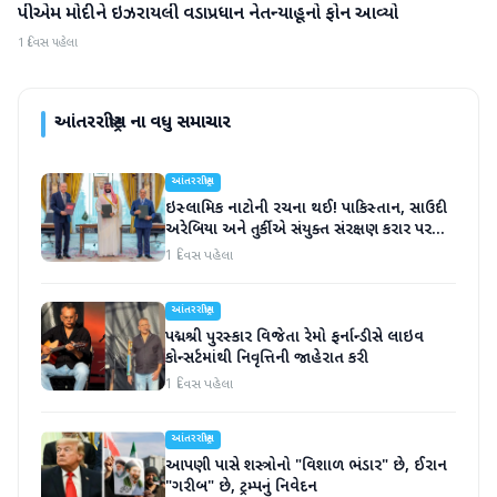
પીએમ મોદીને ઇઝરાયલી વડાપ્રધાન નેતન્યાહૂનો ફોન આવ્યો
આંતરરાષ્ટ્રીય
1 દિવસ પહેલા
આંતરરાષ્ટ્રીય
ના વધુ સમાચાર
આંતરરાષ્ટ્રીય
ઇસ્લામિક નાટોની રચના થઈ! પાકિસ્તાન, સાઉદી
અરેબિયા અને તુર્કીએ સંયુક્ત સંરક્ષણ કરાર પર
હસ્તાક્ષર
1 દિવસ પહેલા
આંતરરાષ્ટ્રીય
પદ્મશ્રી પુરસ્કાર વિજેતા રેમો ફર્નાન્ડીસે લાઇવ
કોન્સર્ટમાંથી નિવૃત્તિની જાહેરાત કરી
1 દિવસ પહેલા
આંતરરાષ્ટ્રીય
આપણી પાસે શસ્ત્રોનો "વિશાળ ભંડાર" છે, ઈરાન
"ગરીબ" છે, ટ્રમ્પનું નિવેદન