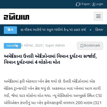
E-Paper
|
Login
પરીક્ષા લીકના આરોપો પર રાહુલ ગાંધીએ કેન્દ્ર પર પ્રહાર કર્યા
બ્રેકિંગ
●
હિંમતનગરમાં રહસ્
6 ઑગસ્ટ, 2025
|
Super Admin
Bookmark
આંતરરાષ્ટ્રીય
અમેરિકાના ઉત્તરી એરિઝોનામાં વિમાન દુર્ઘટના સર્જાઈ,
વિમાન દુર્ઘટનામાં 4 લોકોના મોત
અમેરિકામાં ફરી એકવાર પ્લેન ક્રેશ થયો છે. ઉત્તરી એરિઝોનામાં એક
મેડિકલ ટ્રાન્સપોર્ટ પ્લેન ક્રેશ થયું છે. અકસ્માત બાદ પ્લેનમાં આગ લાગી
ગઈ, જેમાં ચાર લોકોના મોત થયા. ન્યૂ મેક્સિકોના અલ્બુકર્ક સ્થિત CSI
એવિએશન કંપનીનું આ પ્લેન ફ્લેગસ્ટાફથી લગભગ 200 માઇલ (321