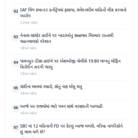
IAF વિંગ કમાન્ડર હનીટ્રેપમાં ફસાયા, સંવેદનશીલ માહિતી લીક કરવાનો
02
આરોપ
2 કલાક પહેલા
નેનાવા-સાંચોર હાઈવે પર ખાડાઓનું સામ્રાજ્ય બિસ્માર રસ્તાથી
03
વાહનચાલકો પરેશાન
3 દિવસ પહેલા
પાલનપુર-ડીસા હાઇવે પર એસઓજી પોલીસે 19.80 લાખનું મોર્ફિન
04
હિરોઈન ઝડપી પાડ્યું
3 દિવસ પહેલા
ચાંદીના ભાવમાં વધારો, સોનું પણ મોંઘુ થયું
05
4 દિવસ પહેલા
આજે આ રાજ્યોમાં ભારે પવન સાથે વરસાદની આગાહી
06
4 દિવસ પહેલા
SBI માં 12 મહિનાની FD પર કેટલું વ્યાજ મળશે, વરિષ્ઠ નાગરિકોને
07
શું લાભ મળે છે?