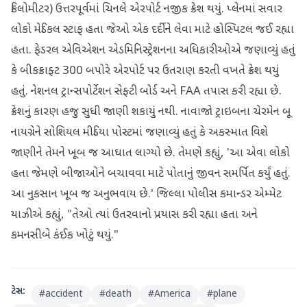
કિલોમીટર) ઉત્તરપૂર્વમાં ચિનલે એરપોર્ટ નજીક ક્રેશ થયું. પ્લેનમાં સવાર
લોકો મેડિકલ સ્ટાફ હતા જેઓ એક દર્દીને લેવા માટે હોસ્પિટલ જઈ રહ્યા
હતા. ફેડરલ એવિએશન એડમિનિસ્ટ્રેશનના અધિકારીઓએ જણાવ્યું હતું
કે બીકક્રાફ્ટ 300 બપોરે એરપોર્ટ પર ઉતરાણ કરતી વખતે ક્રેશ થયું
હતું. નેશનલ ટ્રાન્સપોર્ટેશન સેફ્ટી બોર્ડ અને FAA તપાસ કરી રહ્યા છે.
ક્રેશનું કારણ હજુ સુધી જાણી શકાયું નથી. નાવાજો ટ્રાઇબના ચેરમેન બૂ
નાયગ્રેને સોશિયલ મીડિયા પોસ્ટમાં જણાવ્યું હતું કે અકસ્માત વિશે
જાણીને તેમને ખૂબ જ આઘાત લાગ્યો છે. તેમણે કહ્યું, 'આ એવા લોકો
હતા જેમણે બીજાઓને બચાવવા માટે પોતાનું જીવન સમર્પિત કર્યું હતું.
આ નુકસાન ખૂબ જ અનુભવાય છે.' જિલ્લા પોલીસ કમાન્ડર એમ્મેટ
યાઝીએ કહ્યું, "તેઓ ત્યાં ઉતરવાનો પ્રયાસ કરી રહ્યા હતા અને
કમનસીબે કંઈક ખોટું થયું."
ટેગ્સ:
#
accident
#
death
#
America
#
plane