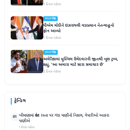
1 દિવસ પહેલા
આંતરરાષ્ટ્રીય
પીએમ મોદીને ઇઝરાયલી વડાપ્રધાન નેતન્યાહૂનો
ફોન આવ્યો
1 દિવસ પહેલા
આંતરરાષ્ટ્રીય
અમેરિકામાં મુસ્લિમ ઉમેદવારની જીતથી ખુશ ટ્રમ્પ,
કહ્યું, 'આ અમારા માટે સારા સમાચાર છે'
2 દિવસ પહેલા
ટ્રેન્ડિંગ
ખીમાણામાં જાહેર રસ્તા પર ગંદા પાણીનો નિકાલ, વેપારીઓ આકરા
01
પાણીએ
1 દિવસ પહેલા