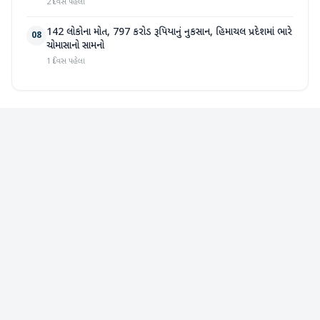
2 દિવસ પહેલા
142 લોકોના મોત, 797 કરોડ રૂપિયાનું નુકસાન, હિમાચલ પ્રદેશમાં ભારે
08
ચોમાસાનો સામનો
1 દિવસ પહેલા