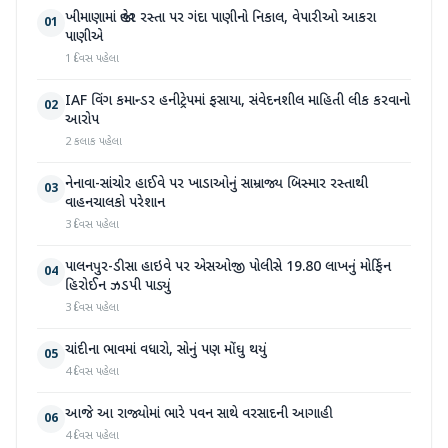
ખીમાણામાં જાહેર રસ્તા પર ગંદા પાણીનો નિકાલ, વેપારીઓ આકરા
01
પાણીએ
1 દિવસ પહેલા
IAF વિંગ કમાન્ડર હનીટ્રેપમાં ફસાયા, સંવેદનશીલ માહિતી લીક કરવાનો
02
આરોપ
2 કલાક પહેલા
નેનાવા-સાંચોર હાઈવે પર ખાડાઓનું સામ્રાજ્ય બિસ્માર રસ્તાથી
03
વાહનચાલકો પરેશાન
3 દિવસ પહેલા
પાલનપુર-ડીસા હાઇવે પર એસઓજી પોલીસે 19.80 લાખનું મોર્ફિન
04
હિરોઈન ઝડપી પાડ્યું
3 દિવસ પહેલા
ચાંદીના ભાવમાં વધારો, સોનું પણ મોંઘુ થયું
05
4 દિવસ પહેલા
આજે આ રાજ્યોમાં ભારે પવન સાથે વરસાદની આગાહી
06
4 દિવસ પહેલા