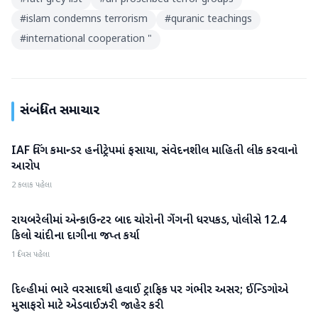
#
islam condemns terrorism
#
quranic teachings
#
international cooperation "
સંબંધિત સમાચાર
IAF વિંગ કમાન્ડર હનીટ્રેપમાં ફસાયા, સંવેદનશીલ માહિતી લીક કરવાનો
રાષ્ટ્રીય
આરોપ
2 કલાક પહેલા
રાયબરેલીમાં એન્કાઉન્ટર બાદ ચોરોની ગેંગની ધરપકડ, પોલીસે 12.4
રાષ્ટ્રીય
કિલો ચાંદીના દાગીના જપ્ત કર્યા
1 દિવસ પહેલા
દિલ્હીમાં ભારે વરસાદથી હવાઈ ટ્રાફિક પર ગંભીર અસર; ઈન્ડિગોએ
રાષ્ટ્રીય
મુસાફરો માટે એડવાઈઝરી જાહેર કરી