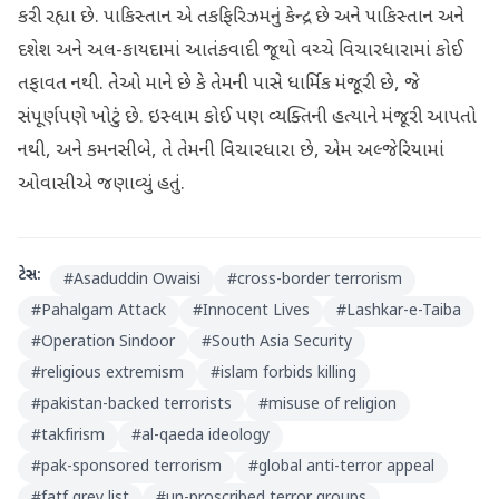
કરી રહ્યા છે. પાકિસ્તાન એ તકફિરિઝમનું કેન્દ્ર છે અને પાકિસ્તાન અને
દશેશ અને અલ-કાયદામાં આતંકવાદી જૂથો વચ્ચે વિચારધારામાં કોઈ
તફાવત નથી. તેઓ માને છે કે તેમની પાસે ધાર્મિક મંજૂરી છે, જે
સંપૂર્ણપણે ખોટું છે. ઇસ્લામ કોઈ પણ વ્યક્તિની હત્યાને મંજૂરી આપતો
નથી, અને કમનસીબે, તે તેમની વિચારધારા છે, એમ અલ્જેરિયામાં
ઓવાસીએ જણાવ્યું હતું.
ટેગ્સ:
#
Asaduddin Owaisi
#
cross-border terrorism
#
Pahalgam Attack
#
Innocent Lives
#
Lashkar-e-Taiba
#
Operation Sindoor
#
South Asia Security
#
religious extremism
#
islam forbids killing
#
pakistan-backed terrorists
#
misuse of religion
#
takfirism
#
al-qaeda ideology
#
pak-sponsored terrorism
#
global anti-terror appeal
#
fatf grey list
#
un-proscribed terror groups