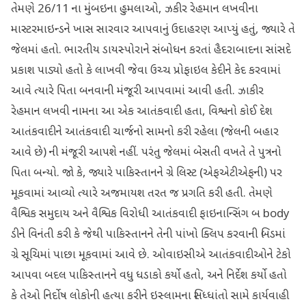
તેમણે 26/11 ના મુંબઇના હુમલાઓ, ઝકીર રેહમાન લખવીના
માસ્ટરમાઇન્ડને ખાસ સારવાર આપવાનું ઉદાહરણ આપ્યું હતું, જ્યારે તે
જેલમાં હતો. ભારતીય ડાયસ્પોરાને સંબોધન કરતાં હૈદરાબાદના સાંસદે
પ્રકાશ પાડ્યો હતો કે લાખવી જેવા ઉચ્ચ પ્રોફાઇલ કેદીને કેદ કરવામાં
આવે ત્યારે પિતા બનવાની મંજૂરી આપવામાં આવી હતી. ઝાકીર
રેહમાન લખવી નામના આ એક આતંકવાદી હતા, વિશ્વનો કોઈ દેશ
આતંકવાદીને આતંકવાદી ચાર્જનો સામનો કરી રહેલા (જેલની બહાર
આવે છે) ની મંજૂરી આપશે નહીં. પરંતુ જેલમાં બેસતી વખતે તે પુત્રનો
પિતા બન્યો. જો કે, જ્યારે પાકિસ્તાનને ગ્રે લિસ્ટ (એફએટીએફની) પર
મૂકવામાં આવ્યો ત્યારે અજમાયશ તરત જ પ્રગતિ કરી હતી. તેમણે
વૈશ્વિક સમુદાય અને વૈશ્વિક વિરોધી આતંકવાદી ફાઇનાન્સિંગ બ body
ડીને વિનંતી કરી કે જેથી પાકિસ્તાનને તેની પાંખો ક્લિપ કરવાની બિડમાં
ગ્રે સૂચિમાં પાછા મૂકવામાં આવે છે. ઓવાઇસીએ આતંકવાદીઓને ટેકો
આપવા બદલ પાકિસ્તાનને વધુ ધડાકો કર્યો હતો, અને નિર્દેશ કર્યો હતો
કે તેઓ નિર્દોષ લોકોની હત્યા કરીને ઇસ્લામના સિધ્ધાંતો સામે કાર્યવાહી