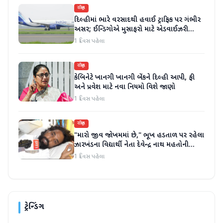
રાષ્ટ્રીય
દિલ્હીમાં ભારે વરસાદથી હવાઈ ટ્રાફિક પર ગંભીર
અસર; ઈન્ડિગોએ મુસાફરો માટે એડવાઈઝરી
જાહેર કરી
1 દિવસ પહેલા
રાષ્ટ્રીય
કેબિનેટે ખાનગી ખાનગી બેંકને દિલ્હી આપી, ફી
અને પ્રવેશ માટે નવા નિયમો વિશે જાણો
1 દિવસ પહેલા
રાષ્ટ્રીય
"મારો જીવ જોખમમાં છે," ભૂખ હડતાળ પર રહેલા
ઝારખંડના વિદ્યાર્થી નેતા દેવેન્દ્ર નાથ મહતોની
તબિયત ખરાબ
1 દિવસ પહેલા
ટ્રેન્ડિંગ