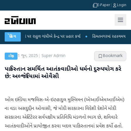
E-Paper
|
Login
ો પર રાહુલ ગાંધીએ કેન્દ્ર પર પ્રહાર કર્યા
બ્રેકિંગ
●
હિંમતનગરમાં રહસ્યમય વાયરસ કે ચાંદ
1 જૂન, 2025
|
Super Admin
Bookmark
રાષ્ટ્રીય
પાકિસ્તાન સમર્થિત આતંકવાદીઓ ધર્મનો દુરુપયોગ કરે
છે: અલ્જેરિયામાં ઓવૈસી
ઓલ ઇન્ડિયા મજલિસ-એ-ઇટહાદુલ મુસ્લિમન (એઆઈએમઆઈએમ)
ના વડા અસદુદ્દીન ઓવાસી, જે મોદી સરકારના વિદેશી દેશોને મોદી
સરકારના એન્ટિટેરર સર્વપક્ષીય પ્રતિનિધિ મંડળનો ભાગ છે, શનિવારે
આતંકવાદીઓને પ્રાયોજીત કરવા બદલ પાકિસ્તાનમાં પ્રવેશ કર્યો હતો.