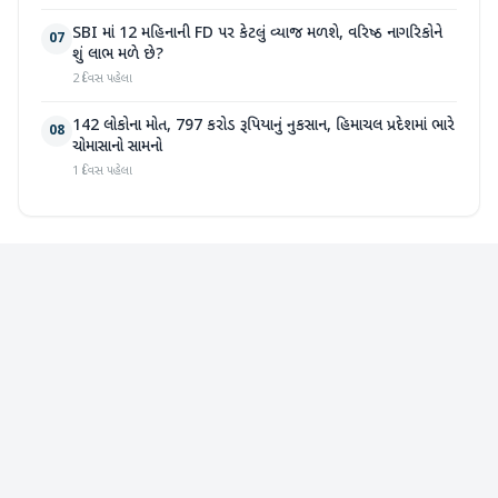
SBI માં 12 મહિનાની FD પર કેટલું વ્યાજ મળશે, વરિષ્ઠ નાગરિકોને
07
શું લાભ મળે છે?
2 દિવસ પહેલા
142 લોકોના મોત, 797 કરોડ રૂપિયાનું નુકસાન, હિમાચલ પ્રદેશમાં ભારે
08
ચોમાસાનો સામનો
1 દિવસ પહેલા