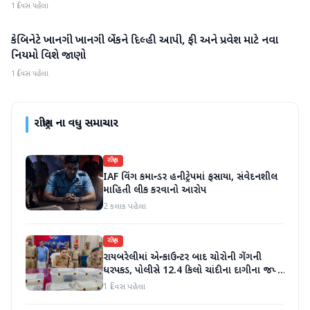
1 દિવસ પહેલા
કેબિનેટે ખાનગી ખાનગી બેંકને દિલ્હી આપી, ફી અને પ્રવેશ માટે નવા
રાષ્ટ્રીય
નિયમો વિશે જાણો
1 દિવસ પહેલા
રાષ્ટ્રીય
ના વધુ સમાચાર
રાષ્ટ્રીય
IAF વિંગ કમાન્ડર હનીટ્રેપમાં ફસાયા, સંવેદનશીલ
માહિતી લીક કરવાનો આરોપ
2 કલાક પહેલા
રાષ્ટ્રીય
રાયબરેલીમાં એન્કાઉન્ટર બાદ ચોરોની ગેંગની
ધરપકડ, પોલીસે 12.4 કિલો ચાંદીના દાગીના જપ્ત
કર્યા
1 દિવસ પહેલા