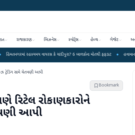
રાત
રાજકારણ
બિઝનેસ
સ્પોર્ટ્સ
હેલ્થ
ગેજેટ
અન
 રહસ્યમય વાયરસ કે ચાંદીપુરા? 6 બાળકોના મોતથી ફફડાટ
●
હવામાન વિભાગે 18 રાજ્ય
ઝ ટ્રેડિંગ સામે ચેતવણી આપી
Bookmark
 રિટેલ રોકાણકારોને
 ચેતવણી આપી