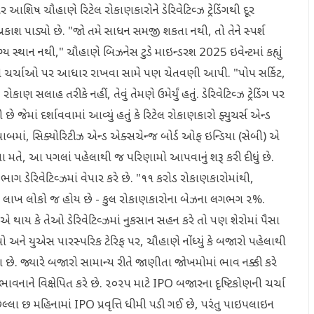
 આશિષ ચૌહાણે રિટેલ રોકાણકારોને ડેરિવેટિવ્ઝ ટ્રેડિંગથી દૂર
ાશ પાડ્યો છે. "જો તમે સાધન સમજી શકતા નથી, તો તેને સ્પર્શ
ગ્ય સ્થાન નથી," ચૌહાણે બિઝનેસ ટુડે માઇન્ડરશ 2025 ઇવેન્ટમાં કહ્યું
સ અને ચર્ચાઓ પર આધાર રાખવા સામે પણ ચેતવણી આપી. "પોપ સર્કિટ,
ાહ તરીકે નહીં, તેવું તેમણે ઉમેર્યું હતું. ડેરિવેટિવ્ઝ ટ્રેડિંગ પર
 દર્શાવવામાં આવ્યું હતું કે રિટેલ રોકાણકારો ફ્યુચર્સ એન્ડ
. જવાબમાં, સિક્યોરિટીઝ એન્ડ એક્સચેન્જ બોર્ડ ઓફ ઇન્ડિયા (સેબી) એ
ના મતે, આ પગલાં પહેલાથી જ પરિણામો આપવાનું શરૂ કરી દીધું છે.
નો ભાગ ડેરિવેટિવ્ઝમાં વેપાર કરે છે. "૧૧ કરોડ રોકાણકારોમાંથી,
૩૦ લાખ લોકો જ હોય છે - કુલ રોકાણકારોના બેઝના લગભગ ૨%.
એ થાય કે તેઓ ડેરિવેટિવ્ઝમાં નુકસાન સહન કરે તો પણ શેરોમાં પૈસા
તાઓ અને યુએસ પારસ્પરિક ટેરિફ પર, ચૌહાણે નોંધ્યું કે બજારો પહેલાથી
ે. જ્યારે બજારો સામાન્ય રીતે જાણીતા જોખમોમાં ભાવ નક્કી કરે
વનાને વિક્ષેપિત કરે છે. ૨૦૨૫ માટે IPO બજારના દૃષ્ટિકોણની ચર્ચા
લ્લા છ મહિનામાં IPO પ્રવૃત્તિ ધીમી પડી ગઈ છે, પરંતુ પાઇપલાઇન