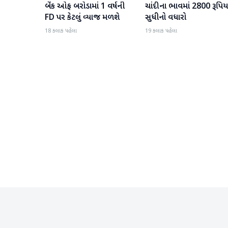
બેંક ઓફ બરોડામાં 1 વર્ષની
ચાંદીના ભાવમાં 2800 રૂપિય
બિઝનેસ
બિઝનેસ
FD પર કેટલું વ્યાજ મળશે
સુધીનો વધારો
18 કલાક પહેલા
19 કલાક પહેલા