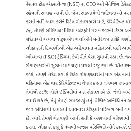
નેશનલ સ્ટોક એક્સચેન્જ (NSE) ના CEO અને મેનેજિંગ ડિરેક્ટર
રહેવાની સલાહ આપી છે, જેમાં સંકળાયેલી જટિલતાઓ પર પ્રક
કરશો નહીં. ખાસ કરીને રિટેલ રોકાણકારો માટે, ડેરિવેટિવ્ઝ યો
હતું. તેમણે સોશિયલ મીડિયા પ્લેટફોર્મ પર બજારની ટિપ્
સંદેશાઓ અથવા વોટ્સએપ ચર્ચાઓને મનોરંજન તરીકે ગણો, રોકાણ સલ
ચૌહાણની ટિપ્પણીઓ એક અહેવાલના મહિનાઓ પછી આવી છે જેમાં
ઓપ્શન્સ (F&O) ટ્રેડિંગમાં કેવી રીતે પૈસા ગુમાવી રહ્યા છે
રોકાણકારોની સુરક્ષા માટે ઘણા પગલાં રજૂ કર્યા છે. ચૌહાણ
જોકે, તેમણે નિર્દેશ કર્યો કે રિટેલ રોકાણકારોનો માત્ર એક ના
મહિનામાં એક વાર ડેરિવેટિવ્ઝમાં વેપાર કરતા લગભગ ૨૫-
તેમાંથી ૮૮% લોકો ઇક્વિટીમાં પણ રોકાણ કરે છે, જેનો અર્થ 
કમાઈ શકે છે, તેવું તેમણે સમજાવ્યું હતું. વૈશ્વિક અનિશ્ચિત
જ ૨ એપ્રિલથી અમલમાં આવનારા ટેરિફમાં પરિબળ બની ગયા છ
છે, ત્યારે તેમણે ચેતવણી આપી હતી કે અણધાર્યા પરિણામો ભા
કરતા, ચૌહાણે કહ્યું કે નબળી બજાર પરિસ્થિતિઓને કારણે છે