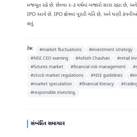
મજબૂત રહે છે. છેલ્લા ૨-૩ વર્ષમાં બજારો સારા રહ્યા છે, અને 
IPO આવે છે. IPO ક્ષેત્રમાં પૂરતી ગતિ છે, અને ઘણી કંપનીઓ 
હતું.
ટેગ્સ:
#
market fluctuations
#
investment strategy
#
NSE CEO warning
#
Ashish Chauhan
#
retail in
#
futures market
#
financial risk management
#
#
stock market regulations
#
NSE guidelines
#
in
#
market speculation
#
financial literacy
#
tradin
#
responsible investing.
સંબંધિત સમાચાર