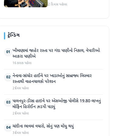
જોવા મળ્યો
2 દિવસ પહેલા
ટ્રેન્ડિંગ
ખીમાણામાં જાહેર રસ્તા પર ગંદા પાણીનો નિકાલ, વેપારીઓ
01
આકરા પાણીએ
16 કલાક પહેલા
નેનાવા-સાંચોર હાઈવે પર ખાડાઓનું સામ્રાજ્ય બિસ્માર
02
રસ્તાથી વાહનચાલકો પરેશાન
2 દિવસ પહેલા
પાલનપુર-ડીસા હાઇવે પર એસઓજી પોલીસે 19.80 લાખનું
03
મોર્ફિન હિરોઈન ઝડપી પાડ્યું
2 દિવસ પહેલા
ચાંદીના ભાવમાં વધારો, સોનું પણ મોંઘુ થયું
04
3 દિવસ પહેલા