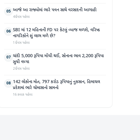
આજે આ રાજ્યોમાં ભારે પવન સાથે વરસાદની આગાહી
05
4 દિવસ પહેલા
SBI માં 12 મહિનાની FD પર કેટલું વ્યાજ મળશે, વરિષ્ઠ
06
નાગરિકોને શું લાભ મળે છે?
1 દિવસ પહેલા
ચાંદી 5,000 રૂપિયા મોંઘી થઈ, સોનાના ભાવ 2,200 રૂપિયા
07
સુધી વધ્યા
2 દિવસ પહેલા
142 લોકોના મોત, 797 કરોડ રૂપિયાનું નુકસાન, હિમાચલ
08
પ્રદેશમાં ભારે ચોમાસાનો સામનો
16 કલાક પહેલા