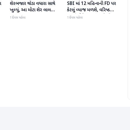
ા
શેરબજાર થોડા વધારા સાથે
SBI માં 12 મહિનાની FD પર
બિઝનેસ
બિઝનેસ
ખુલ્યું, આ મોટા શેર લાલ
કેટલું વ્યાજ મળશે, વરિષ્ઠ
રંગમાં ખુલ્યા
નાગરિકોને શું લાભ મળે છે?
1 દિવસ પહેલા
1 દિવસ પહેલા