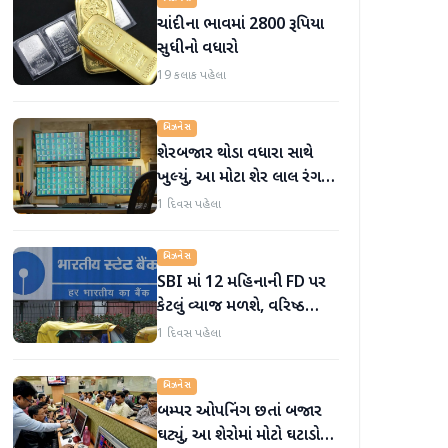
ચાંદીના ભાવમાં 2800 રૂપિયા
સુધીનો વધારો
19 કલાક પહેલા
બિઝનેસ
શેરબજાર થોડા વધારા સાથે
ખુલ્યું, આ મોટા શેર લાલ રંગમાં
ખુલ્યા
1 દિવસ પહેલા
બિઝનેસ
SBI માં 12 મહિનાની FD પર
કેટલું વ્યાજ મળશે, વરિષ્ઠ
નાગરિકોને શું લાભ મળે છે?
1 દિવસ પહેલા
બિઝનેસ
બમ્પર ઓપનિંગ છતાં બજાર
ઘટ્યું, આ શેરોમાં મોટો ઘટાડો