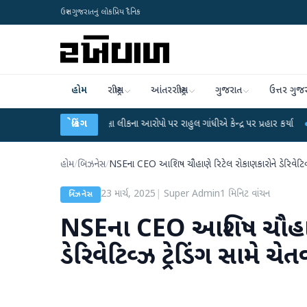
ઉત્તર ગુજરાતનું લોકપ્રિય દૈનિક
હોમ
રાષ્ટ્રીય
આંતરરાષ્ટ્રીય
ગુજરાત
ઉત્તર ગુજ
-NET પરીક્ષા લીકના આરોપો પર રાહુલ ગાંધીએ કેન્દ્ર પર પ્રહાર કર્યા
બ્રેકિંગ
●
હિંમતનગરમાં
હોમ
/
બિઝનેસ
/
NSEના CEO આશિષ ચૌહાણે રિટેલ રોકાણકારોને ડેરિવેટિવ્
23 માર્ચ, 2025
|
Super Admin
1
મિનિટ વાંચન
બિઝનેસ
NSEના CEO આશિષ ચૌહાણે
ડેરિવેટિવ્ઝ ટ્રેડિંગ સામે