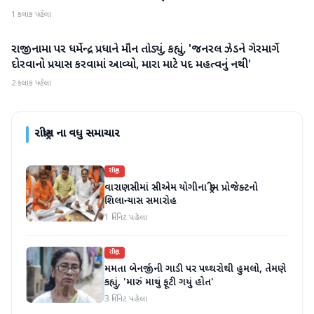
1 કલાક પહેલા
રાજીનામા પર ધર્મેન્દ્ર પ્રધાને મૌન તોડ્યું, કહ્યું, 'જનરલ ઝેડને ગેરમાર્ગે
રાષ્ટ્રીય
દોરવાનો પ્રયાસ કરવામાં આવ્યો, મારા માટે પદ મહત્વનું નથી'
2 કલાક પહેલા
રાષ્ટ્રીય
ના વધુ સમાચાર
રાષ્ટ્રીય
વારાણસીમાં સીએમ યોગીના ડ્રીમ પ્રોજેક્ટનો
શિલાન્યાસ સમારોહ
1 મિનિટ પહેલા
રાષ્ટ્રીય
મમતા બેનર્જીની ગાડી પર પથ્થરોથી હુમલો, તેમણે
કહ્યું, 'મારું માથું ફૂટી ગયું હોત'
3 મિનિટ પહેલા