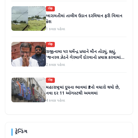
રાષ્ટ્રીય
બારામતીમાં તાલીમ ઉડાન દરમિયાન ફરી વિમાન
ક્રેશ
1 કલાક પહેલા
રાષ્ટ્રીય
રાજીનામા પર ધર્મેન્દ્ર પ્રધાને મૌન તોડ્યું, કહ્યું,
'જનરલ ઝેડને ગેરમાર્ગે દોરવાનો પ્રયાસ કરવામાં
આવ્યો, મારા માટે પદ મહત્વનું નથી'
2 કલાક પહેલા
રાષ્ટ્રીય
મહારાષ્ટ્રમાં દૂધના ભાવમાં ₹2નો વધારો થયો છે,
નવા દર 11 ઓગસ્ટથી અમલમાં
4 કલાક પહેલા
ટ્રેન્ડિંગ