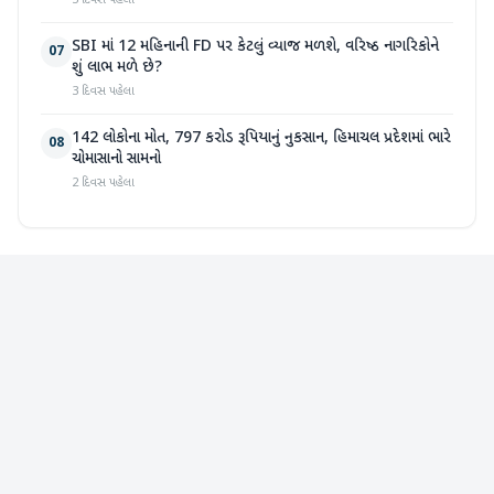
5 દિવસ પહેલા
SBI માં 12 મહિનાની FD પર કેટલું વ્યાજ મળશે, વરિષ્ઠ નાગરિકોને
07
શું લાભ મળે છે?
3 દિવસ પહેલા
142 લોકોના મોત, 797 કરોડ રૂપિયાનું નુકસાન, હિમાચલ પ્રદેશમાં ભારે
08
ચોમાસાનો સામનો
2 દિવસ પહેલા