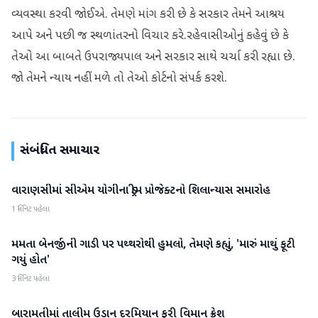
વ્યવસ્થા કરવી જોઈએ. તેમણે માંગ કરી છે કે સરકાર તેમને આશ્રય
આપે અને પછી જ સ્થળાંતરનો વિચાર કરે.રહેવાસીઓનું કહેવું છે કે
તેઓ આ બાબતે ઉપરાજ્યપાલ અને સરકાર સાથે ચર્ચા કરી રહ્યા છે.
જો તેમને ન્યાય નહીં મળે તો તેઓ કોર્ટનો સંપર્ક કરશે.
સંબંધિત સમાચાર
વારાણસીમાં સીએમ યોગીના ડ્રીમ પ્રોજેક્ટનો શિલાન્યાસ સમારોહ
રાષ્ટ્રીય
1 મિનિટ પહેલા
મમતા બેનર્જીની ગાડી પર પથ્થરોથી હુમલો, તેમણે કહ્યું, 'મારું માથું ફૂટી
રાષ્ટ્રીય
ગયું હોત'
3 મિનિટ પહેલા
બારામતીમાં તાલીમ ઉડાન દરમિયાન ફરી વિમાન ક્રેશ
રાષ્ટ્રીય