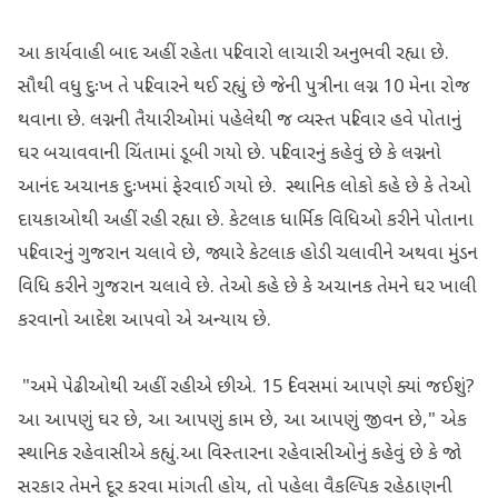
આ કાર્યવાહી બાદ અહીં રહેતા પરિવારો લાચારી અનુભવી રહ્યા છે.
સૌથી વધુ દુઃખ તે પરિવારને થઈ રહ્યું છે જેની પુત્રીના લગ્ન 10 મેના રોજ
થવાના છે. લગ્નની તૈયારીઓમાં પહેલેથી જ વ્યસ્ત પરિવાર હવે પોતાનું
ઘર બચાવવાની ચિંતામાં ડૂબી ગયો છે. પરિવારનું કહેવું છે કે લગ્નનો
આનંદ અચાનક દુઃખમાં ફેરવાઈ ગયો છે. સ્થાનિક લોકો કહે છે કે તેઓ
દાયકાઓથી અહીં રહી રહ્યા છે. કેટલાક ધાર્મિક વિધિઓ કરીને પોતાના
પરિવારનું ગુજરાન ચલાવે છે, જ્યારે કેટલાક હોડી ચલાવીને અથવા મુંડન
વિધિ કરીને ગુજરાન ચલાવે છે. તેઓ કહે છે કે અચાનક તેમને ઘર ખાલી
કરવાનો આદેશ આપવો એ અન્યાય છે.
"અમે પેઢીઓથી અહીં રહીએ છીએ. 15 દિવસમાં આપણે ક્યાં જઈશું?
આ આપણું ઘર છે, આ આપણું કામ છે, આ આપણું જીવન છે," એક
સ્થાનિક રહેવાસીએ કહ્યું.આ વિસ્તારના રહેવાસીઓનું કહેવું છે કે જો
સરકાર તેમને દૂર કરવા માંગતી હોય, તો પહેલા વૈકલ્પિક રહેઠાણની