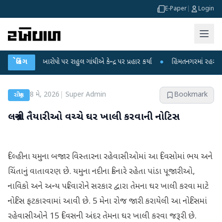
E-Paper
|
Login
કના આરોપો પર રાહુલ ગાંધીએ કેન્દ્ર પર પ્રહાર કર્યા
બ્રેકિંગ
●
હિંમતનગરમાં રહસ્યમય વાયરસ 
8 મે, 2026
|
Super Admin
Bookmark
રાષ્ટ્રીય
લગ્નની તૈયારીઓ વચ્ચે ઘર ખાલી કરવાની નોટિસ
દિલ્હીના યમુના બજાર વિસ્તારના રહેવાસીઓમાં આ દિવસોમાં ભય અને
ચિંતાનું વાતાવરણ છે. યમુના નદીના કિનારે રહેતા પાંડા પૂજારીઓ,
નાવિકો અને અન્ય પરિવારોને સરકાર દ્વારા તેમના ઘર ખાલી કરવા માટે
નોટિસ ફટકારવામાં આવી છે. 5 મેના રોજ જારી કરાયેલી આ નોટિસમાં
રહેવાસીઓને 15 દિવસની અંદર તેમના ઘર ખાલી કરવા જરૂરી છે.