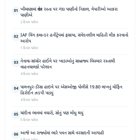
ખીમાણામાં જાહેર રસ્તા પર ગંદા પાણીનો નિકાલ, વેપારીઓ આકરા
01
પાણીએ
2 દિવસ પહેલા
IAF વિંગ કમાન્ડર હનીટ્રેપમાં ફસાયા, સંવેદનશીલ માહિતી લીક કરવાનો
02
આરોપ
1 દિવસ પહેલા
નેનાવા-સાંચોર હાઈવે પર ખાડાઓનું સામ્રાજ્ય બિસ્માર રસ્તાથી
03
વાહનચાલકો પરેશાન
4 દિવસ પહેલા
પાલનપુર-ડીસા હાઇવે પર એસઓજી પોલીસે 19.80 લાખનું મોર્ફિન
04
હિરોઈન ઝડપી પાડ્યું
4 દિવસ પહેલા
ચાંદીના ભાવમાં વધારો, સોનું પણ મોંઘુ થયું
05
5 દિવસ પહેલા
આજે આ રાજ્યોમાં ભારે પવન સાથે વરસાદની આગાહી
06