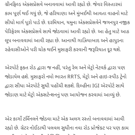
ગ્રીનફિલ્ડ એક્સપ્રેસવે બનાવવામાં આવી રહ્યો છે. જેવર વિસ્તારમાં
કામ પૂર્ણ થઈ ગયું છે, જે હરિયાણા અને મુંબઈથી આવતા વાહનો માટે
સીધો માર્ગ પૂરો પાડે છે. દરમિયાન, યમુના એક્સપ્રેસવેને જગનપુર નજીક
પેરિફેરલ એક્સપ્રેસવે સાથે જોડવામાં આવી રહ્યો છે. આ હેતુ માટે આઠ
લૂપ બનાવવામાં આવી રહ્યા છે. આનાથી ગાઝિયાબાદ અને હાપુડના
રહેવાસીઓને પરી ચોક થઈને મુસાફરી કરવાની જરૂરિયાત દૂર થશે.
એરપોર્ટ ફક્ત રોડ દ્વારા જ નહીં, પરંતુ રેલ અને મેટ્રો નેટવર્ક દ્વારા પણ
જોડાયેલ હશે. મુસાફરો નમો ભારત RRTS, મેટ્રો અને હાઇ-સ્પીડ ટ્રેનો
દ્વારા સીધા એરપોર્ટ સુધી પહોંચી શકશે. દિલ્હીના IGI એરપોર્ટ સાથે
જોડાણ માટે મેટ્રો એક્સટેન્શનનું પણ આયોજન કરવામાં આવ્યું છે.
એર કાર્ગો ટર્મિનલને જોડવા માટે એક અલગ રસ્તો બનાવવામાં આવી
રહ્યો છે. ગ્રેટર નોઈડાથી પલવલ સુધીના નવા રોડ પ્રોજેક્ટ પર પણ કામ