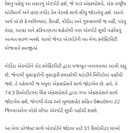
દેશનું પહેલું આ પ્રકારનું એરપોર્ટ હશે, જે ચાર એક્સપ્રેસવે, એક રાષ્ટ્રીય
ધોરીમાર્ગ અને હાઇ-સ્પીડ રેલ નેટવર્ક સાથે સીધું જોડાયેલું હશે. આનો
અર્થ એ છે કે ભવિષ્યમાં, દિલ્હી, નોઈડા અને ગુરુગ્રામથી જ નહીં, પરંતુ
મેરઠ, આગ્રા અને હરિયાણાના શહેરોથી પણ એરપોર્ટ સુધી પહોંચવું
અત્યંત સરળ બનશે. ચાલો જેવર એરપોર્ટની આ મેગા કનેક્ટિવિટી
યોજનાને સમજીએ.
નોઈડા એરપોર્ટને રોડ કનેક્ટિવિટી દ્વારા મજબૂત બનાવવામાં આવી રહ્યું
છે, જેનાથી મુસાફરોની મુસાફરી કલાકોથી ઘટાડીને મિનિટોમાં પહોંચી
જશે. તે પહેલાથી જ યમુના એક્સપ્રેસવે સાથે જોડાયેલ છે. હવે, તે
74.3 કિલોમીટરના લિંક એક્સપ્રેસવે દ્વારા ગંગા એક્સપ્રેસવે સાથે
જોડાયેલ હશે, જેનાથી મેરઠ અને બુલંદશહેર સહિત ઉત્તર પ્રદેશના 22
જિલ્લાઓના લોકો સીધા એરપોર્ટ સુધી પહોંચી શકશે.
આ મેગા પ્રોજેક્ટ સાથે એરપોર્ટને જોડવા માટે 31 કિલોમીટર લાંબો