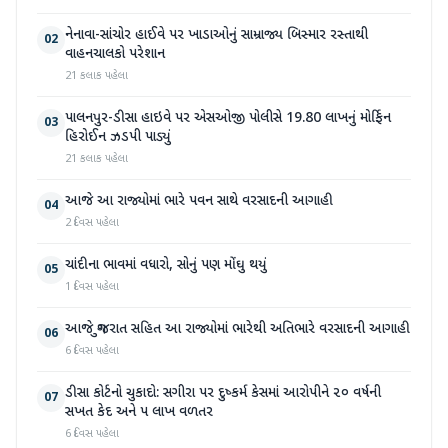
નેનાવા-સાંચોર હાઈવે પર ખાડાઓનું સામ્રાજ્ય બિસ્માર રસ્તાથી
02
વાહનચાલકો પરેશાન
21 કલાક પહેલા
પાલનપુર-ડીસા હાઇવે પર એસઓજી પોલીસે 19.80 લાખનું મોર્ફિન
03
હિરોઈન ઝડપી પાડ્યું
21 કલાક પહેલા
આજે આ રાજ્યોમાં ભારે પવન સાથે વરસાદની આગાહી
04
2 દિવસ પહેલા
ચાંદીના ભાવમાં વધારો, સોનું પણ મોંઘુ થયું
05
1 દિવસ પહેલા
આજે ગુજરાત સહિત આ રાજ્યોમાં ભારેથી અતિભારે વરસાદની આગાહી
06
6 દિવસ પહેલા
ડીસા કોર્ટનો ચુકાદો: સગીરા પર દુષ્કર્મ કેસમાં આરોપીને ૨૦ વર્ષની
07
સખત કેદ અને ૫ લાખ વળતર
6 દિવસ પહેલા