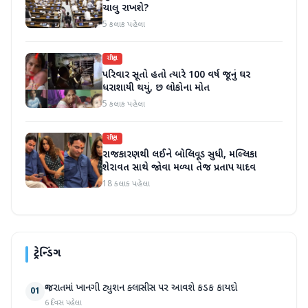
ચાલુ રાખશે?
5 કલાક પહેલા
રાષ્ટ્રીય
પરિવાર સૂતો હતો ત્યારે 100 વર્ષ જૂનું ઘર
ધરાશાયી થયું, છ લોકોના મોત
5 કલાક પહેલા
રાષ્ટ્રીય
રાજકારણથી લઈને બોલિવૂડ સુધી, મલ્લિકા
શેરાવત સાથે જોવા મળ્યા તેજ પ્રતાપ યાદવ
18 કલાક પહેલા
ટ્રેન્ડિંગ
ગુજરાતમાં ખાનગી ટ્યુશન ક્લાસીસ પર આવશે કડક કાયદો
01
6 દિવસ પહેલા