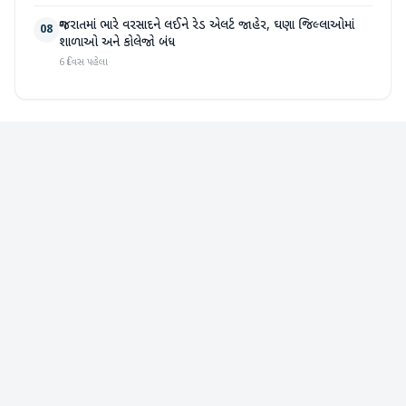
ગુજરાતમાં ભારે વરસાદને લઈને રેડ એલર્ટ જાહેર, ઘણા જિલ્લાઓમાં
08
શાળાઓ અને કોલેજો બંધ
6 દિવસ પહેલા