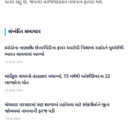
ચાલી રહ્યું છે, જેનાથી લોજિસ્ટિક્સને નોંધપાત્ર ફાયદો થશે.
સંબંધિત સમાચાર
કરોડોના નાણાકીય છેતરપિંડીના ફરાર આરોપી વિશાખા રાઠોડને યુએઈથી
રાષ્ટ્રીય
ભારત લાવવામાં આવ્યો
23 કલાક પહેલા
ચાંદીપુરા વાયરસે હાહાકાર મચાવ્યો, 15 વર્ષથી ઓછી ઉંમરના 22
રાષ્ટ્રીય
બાળકોના મોત
23 કલાક પહેલા
ધોધમાર વરસાદમાં પણ શાળાએ પહોંચવા માટે છોકરીઓને જીવ
રાષ્ટ્રીય
જોખમમાં નાખવાની ફરજ પડી
1 દિવસ પહેલા