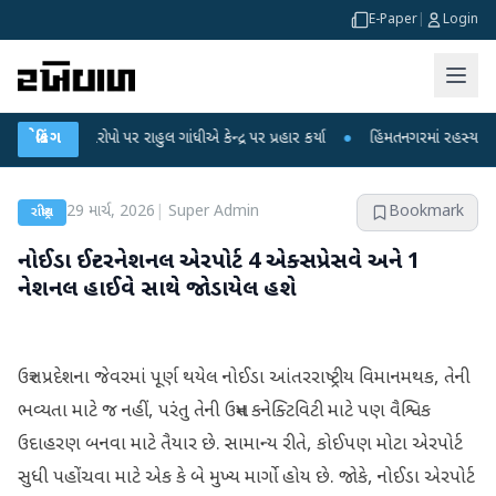
E-Paper
|
Login
ના આરોપો પર રાહુલ ગાંધીએ કેન્દ્ર પર પ્રહાર કર્યા
બ્રેકિંગ
●
હિંમતનગરમાં રહસ્યમય વાયરસ 
29 માર્ચ, 2026
|
Super Admin
Bookmark
રાષ્ટ્રીય
નોઈડા ઈન્ટરનેશનલ એરપોર્ટ 4 એક્સપ્રેસવે અને 1
નેશનલ હાઈવે સાથે જોડાયેલ હશે
ઉત્તર પ્રદેશના જેવરમાં પૂર્ણ થયેલ નોઈડા આંતરરાષ્ટ્રીય વિમાનમથક, તેની
ભવ્યતા માટે જ નહીં, પરંતુ તેની ઉત્તમ કનેક્ટિવિટી માટે પણ વૈશ્વિક
ઉદાહરણ બનવા માટે તૈયાર છે. સામાન્ય રીતે, કોઈપણ મોટા એરપોર્ટ
સુધી પહોંચવા માટે એક કે બે મુખ્ય માર્ગો હોય છે. જોકે, નોઈડા એરપોર્ટ