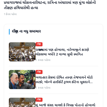
પ્રયાગરાજમાં ચોંકાવનારી ઘટના, રાત્રિના અંધારામાં ત્રણ મૂંગા લોકોની
રાષ્ટ્રીય
તીક્ષ્ણ હથિયારોથી હત્યા
1 દિવસ પહેલા
રાષ્ટ્રીય
ના વધુ સમાચાર
રાષ્ટ્રીય
રાજ્યસભામાં પણ હોબાળા, નારેબાજીને કારણે
લોકસભા બપોરે 2 વાગ્યા સુધી સ્થગિત
1 કલાક પહેલા
રાષ્ટ્રીય
બળાત્કાર કેસમાં દોષિત તરુણ તેજપાલને મોટો
ઝટકો; બોમ્બે હાઈકોર્ટે ટ્રાયલ કોર્ટના ચુકાદાને
ઉલટાવી દીધો
1 કલાક પહેલા
રાષ્ટ્રીય
શું આજે સંસદ ચાલશે કે વિપક્ષ પોતાનો હોબાળો