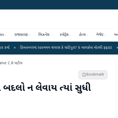
રાત
રાજકારણ
બિઝનેસ
સ્પોર્ટ્સ
હેલ્થ
ગેજેટ
અન
િંમતનગરમાં રહસ્યમય વાયરસ કે ચાંદીપુરા? 6 બાળકોના મોતથી ફફડાટ
●
હવામાન વિભા
્વાગત: C.R પાટીલ
Bookmark
ો બદલો ન લેવાય ત્યાં સુધી