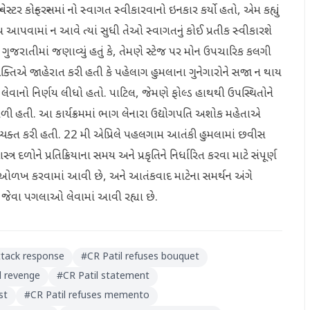
ેસ્ટર કોન્ફરન્સમાં નો સ્વાગત સ્વીકારવાનો ઇનકાર કર્યો હતો, એમ કહ્યું
ય આપવામાં ન આવે ત્યાં સુધી તેઓ સ્વાગતનું કોઈ પ્રતીક સ્વીકારશે
 ગુજરાતીમાં જણાવ્યું હતું કે, તેમણે સ્ટેજ પર મોન ઉપચારિક કલગી
 વ્યક્તિએ જાહેરાત કરી હતી કે પહેલાગ હુમલાના ગુનેગારોને સજા ન થાય
 લેવાનો નિર્ણય લીધો હતો. પાટિલ, જેમણે ફોલ્ડ હાથથી ઉપસ્થિતોને
ીઓ મળી હતી. આ કાર્યક્રમમાં ભાગ લેનારા ઉદ્યોગપતિ અશોક મહેતાએ
્યક્ત કરી હતી. 22 મી એપ્રિલે પહલગામ આતંકી હુમલામાં છવીસ
દળોને પ્રતિક્રિયાના સમય અને પ્રકૃતિને નિર્ધારિત કરવા માટે સંપૂર્ણ
 ઓળખ કરવામાં આવી છે, અને આતંકવાદ માટેના સમર્થન અંગે
વા જેવા પગલાઓ લેવામાં આવી રહ્યા છે.
ttack response
#
CR Patil refuses bouquet
l revenge
#
CR Patil statement
st
#
CR Patil refuses memento