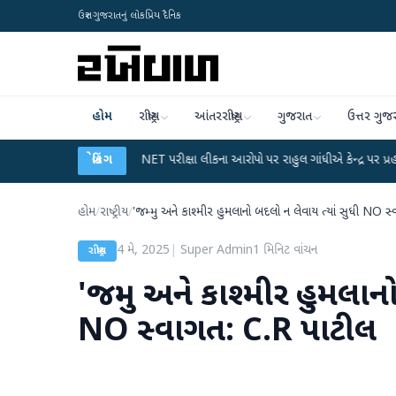
ઉત્તર ગુજરાતનું લોકપ્રિય દૈનિક
હોમ
રાષ્ટ્રીય
આંતરરાષ્ટ્રીય
ગુજરાત
ઉત્તર ગુજ
ન
●
UGC-NET પરીક્ષા લીકના આરોપો પર રાહુલ ગાંધીએ કેન્દ્ર પર પ્રહાર કર્યા
બ્રેકિંગ
●
હ
હોમ
/
રાષ્ટ્રીય
/
'જમ્મુ અને કાશ્મીર હુમલાનો બદલો ન લેવાય ત્યાં સુધી NO સ
4 મે, 2025
|
Super Admin
1
મિનિટ વાંચન
રાષ્ટ્રીય
'જમ્મુ અને કાશ્મીર હુમલાન
NO સ્વાગત: C.R પાટીલ