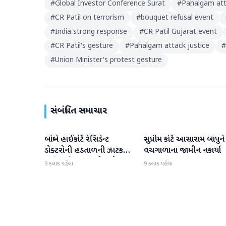
#
Global Investor Conference Surat
#
Pahalgam att
#
CR Patil on terrorism
#
bouquet refusal event
#
India strong response
#
CR Patil Gujarat event
#
CR Patil's gesture
#
Pahalgam attack justice
#
#
Union Minister's protest gesture
સંબંધિત સમાચાર
બોમ્બે હાઈકોર્ટે રેસિડેન્ટ
સુપ્રીમ કોર્ટે આસારામ બાપુને
રાષ્ટ્રીય
રાષ્ટ્રીય
ડોક્ટરોની હડતાળની ઝાટકણી
વચગાળાના જામીન નકાર્યા
કાઢી, 'જો કામ ન હોય તો
9 કલાક પહેલા
9 કલાક પહેલા
પગાર બંધ કરો'