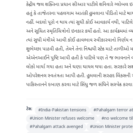
કેન્દ્રીય જલ શક્તિના પ્રધાન સીઆર પાટીલે શનિવારે ગ્લોબલ ઇન્વ
હતું કે તાજેતરના પહલગામ આતંકી હુમલાના પીડિતો માટે ન્યા
નહીં. બદલો પૂરો ન થાય ત્યાં સુધી કોઈ આવકાર્ય નથી, પાટિલે
અને સૂચિત સ્મૃતિચિત્રોનો ઇનકાર કર્યો હતો. આ કાર્યક્રમમાં
ત્યાં સુધી મંત્રીએ આવી કોઈ હાવભાવ સ્વીકારવાનો નિર્ણય ન
શુભેચ્છા પાઠવી હતી, તેમને તેના નિશ્ચયી સ્ટેન્ડ માટે તાળ
એએનઆઈને પુષ્ટિ આપી હતી કે પાટિલે પણ તે જ ભાવનાને વ
લોકો માર્યા ગયા હતા અને ઘણા ઘાયલ થયા હતા. સરકારે સશસ્ત્ર 
ઓપરેશનલ સ્વતંત્રતા આપી હતી. હુમલાની સરહદ લિંક્સની
પાકિસ્તાનને દબાણ કરવા માટે સિંધુ જળ સંધિને સસ્પેન્ડ કર
ટેગ્સ:
#
India-Pakistan tensions
#
Pahalgam terror a
#
Union Minister refuses welcome
#
no welcome til
#
Pahalgam attack avenged
#
Union Minister prote