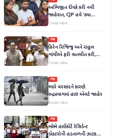
અભિજીત દીપકે કરી નવી
જાહેરાત, CJP હવે 'ક્યા
બોલતી પબ્લિક' અભિયાન શરૂ
7 કલાક પહેલા
કરશે
રાષ્ટ્રીય
કિરેન રિજિજુ અને રાહુલ
ગાંધીએ ફરી વાતચીત કરી,
મહિલા અનામત અને સીમાંકન
7 કલાક પહેલા
બિલ પર ચર્ચા કરી
રાષ્ટ્રીય
ભારે વરસાદને કારણે
રુદ્રપ્રયાગમાં હાઇ એલર્ટ જાહેર
8 કલાક પહેલા
રાષ્ટ્રીય
બોમ્બે હાઈકોર્ટે રેસિડેન્ટ
ડોક્ટરોની હડતાળની ઝાટકણી