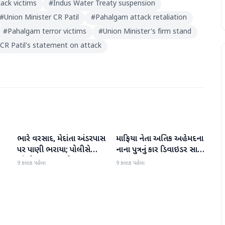
ack victims
#
Indus Water Treaty suspension
#
Union Minister CR Patil
#
Pahalgam attack retaliation
#
Pahalgam terror victims
#
Union Minister's firm stand
CR Patil's statement on attack
ભારે વરસાદ, મેદાંતા અંડરપાસ
માફિયા નેતા અતિક અહેમદના
રાષ્ટ્રીય
રાષ્ટ્રીય
પર પાણી ભરાયા; પોલીસે
નાના પુત્રનું કાર ડિવાઇડર સાથે
ઘરેથી કામ કરવાની સલાહ
અથડાતાં મૃત્યુ થયું
9 કલાક પહેલા
9 કલાક પહેલા
આપી