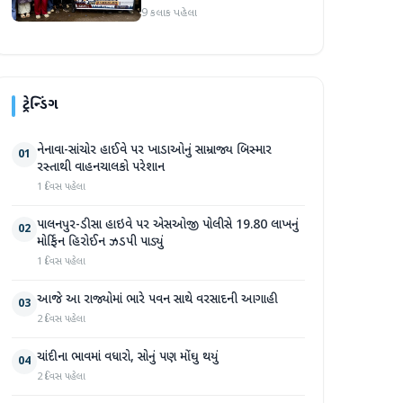
કાઢી, 'જો કામ ન હોય તો પગાર
9 કલાક પહેલા
બંધ કરો'
ટ્રેન્ડિંગ
નેનાવા-સાંચોર હાઈવે પર ખાડાઓનું સામ્રાજ્ય બિસ્માર
01
રસ્તાથી વાહનચાલકો પરેશાન
1 દિવસ પહેલા
પાલનપુર-ડીસા હાઇવે પર એસઓજી પોલીસે 19.80 લાખનું
02
મોર્ફિન હિરોઈન ઝડપી પાડ્યું
1 દિવસ પહેલા
આજે આ રાજ્યોમાં ભારે પવન સાથે વરસાદની આગાહી
03
2 દિવસ પહેલા
ચાંદીના ભાવમાં વધારો, સોનું પણ મોંઘુ થયું
04
2 દિવસ પહેલા