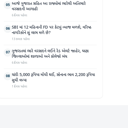
આજે ગુજરાત સહિત આ રાજ્યોમાં ભારેથી અતિભારે
05
વરસાદની આગાહી
6 દિવસ પહેલા
SBI માં 12 મહિનાની FD પર કેટલું વ્યાજ મળશે, વરિષ્ઠ
06
નાગરિકોને શું લાભ મળે છે?
13 કલાક પહેલા
ગુજરાતમાં ભારે વરસાદને લઈને રેડ એલર્ટ જાહેર, ઘણા
07
જિલ્લાઓમાં શાળાઓ અને કોલેજો બંધ
6 દિવસ પહેલા
ચાંદી 5,000 રૂપિયા મોંઘી થઈ, સોનાના ભાવ 2,200 રૂપિયા
08
સુધી વધ્યા
1 દિવસ પહેલા