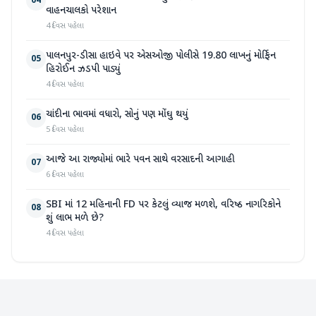
04
વાહનચાલકો પરેશાન
4 દિવસ પહેલા
પાલનપુર-ડીસા હાઇવે પર એસઓજી પોલીસે 19.80 લાખનું મોર્ફિન
05
હિરોઈન ઝડપી પાડ્યું
4 દિવસ પહેલા
ચાંદીના ભાવમાં વધારો, સોનું પણ મોંઘુ થયું
06
5 દિવસ પહેલા
આજે આ રાજ્યોમાં ભારે પવન સાથે વરસાદની આગાહી
07
6 દિવસ પહેલા
SBI માં 12 મહિનાની FD પર કેટલું વ્યાજ મળશે, વરિષ્ઠ નાગરિકોને
08
શું લાભ મળે છે?
4 દિવસ પહેલા