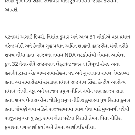
સિંહા કૃષિ મંત્રી રહેશે. સત્તાવાર યાદી ટૂંક સમયમાં જાહેર કરવામાં
આવશે.
પટનામાં અગાઉ દિવસે, નિશાંત કુમાર અને અન્ય 31 લોકોએ વડા પ્રધાન
નરેન્દ્ર મોદી અને કેન્દ્રીય ગૃહ પ્રધાન અમિત શાહની હાજરીમાં મંત્રી તરીકે
શપથ લીધા હતા. રાજ્યના તમામ NDA ઘટકોમાંથી લેવામાં આવેલા
કુલ 32 નેતાઓને રાજ્યપાલ લેફ્ટનન્ટ જનરલ (નિવૃત્ત) સૈયદ અતા
હસનૈન દ્વારા એક ભવ્ય સમારોહમાં પદ અને ગુપ્તતાના શપથ લેવડાવ્યા
હતા. આ સમારોહમાં સંરક્ષણ પ્રધાન રાજનાથ સિંહ, કેન્દ્રીય આરોગ્ય
પ્રધાન જે.પી. નડ્ડા અને ભાજપ પ્રમુખ નીતિન નવીન પણ હાજર રહ્યા
હતા. શપથ લેનારાઓમાં જેડીયુ પ્રમુખ નીતિશ કુમારના પુત્ર નિશાંત કુમાર
હતા, જેમણે ગયા મહિને રાજ્યસભામાં ભાગ લેવા માટે મુખ્યમંત્રી પદેથી
રાજીનામું આપ્યું હતું. શપથ લેતા પહેલા નિશાંતે તેમના પિતા નીતિશ
કુમારના પગ સ્પર્શ કર્યા અને તેમના આશીર્વાદ લીધા.