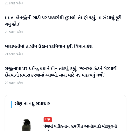
20 કલાક પહેલા
મમતા બેનર્જીની ગાડી પર પથ્થરોથી હુમલો, તેમણે કહ્યું, 'મારું માથું ફૂટી
રાષ્ટ્રીય
ગયું હોત'
20 કલાક પહેલા
બારામતીમાં તાલીમ ઉડાન દરમિયાન ફરી વિમાન ક્રેશ
રાષ્ટ્રીય
21 કલાક પહેલા
રાજીનામા પર ધર્મેન્દ્ર પ્રધાને મૌન તોડ્યું, કહ્યું, 'જનરલ ઝેડને ગેરમાર્ગે
રાષ્ટ્રીય
દોરવાનો પ્રયાસ કરવામાં આવ્યો, મારા માટે પદ મહત્વનું નથી'
22 કલાક પહેલા
રાષ્ટ્રીય
ના વધુ સમાચાર
રાષ્ટ્રીય
પંજાબમાં પાકિસ્તાન સમર્થિત આતંકવાદી મોડ્યુલનો