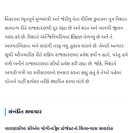
બિહારના ભૂતપૂર્વ મુખ્યમંત્રી અને જેડીયુ નેતા નીતિશ કુમારના પુત્ર નિશાંત
સામાન્ય રીતે રાજકારણથી દૂર રહ્યા છે અને શાંત અને ખાનગી જીવન
પસંદ કરે છે. નિશાંતે એન્જિનિયરિંગમાં શિક્ષણ મેળવ્યું છે અને તે
આધ્યાત્મિકતા અને સાદગી તરફ વધુ ઝુકાવ ધરાવે છે. તેમણે અત્યાર
સુધી ઔપચારિક રીતે સક્રિય રાજકારણમાં પ્રવેશ કર્યો ન હતો, પરંતુ હવે
મંત્રી બનીને રાજકારણમાં સીધો પ્રવેશ કરી રહ્યા છે. જોકે, નિશાંતે
અગાઉ મંત્રી પદ સ્વીકારવાનો ઇનકાર કરતા કહ્યું હતું કે તેઓ પહેલા
પોતાને પાર્ટી કાર્યકર તરીકે સ્થાપિત કરવા માંગે છે.
સંબંધિત સમાચાર
વારાણસીમાં સીએમ યોગીના ડ્રીમ પ્રોજેક્ટનો શિલાન્યાસ સમારોહ
રાષ્ટ્રીય