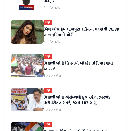
પર્દાફાશ
3 મિનિટ પહેલા
રાષ્ટ્રીય
બિગ બોસ ફેમ લોપામુદ્રા રાઉતના ઘરમાંથી 76.39
લાખ રૂપિયાની ચોરી
4 મિનિટ પહેલા
રાષ્ટ્રીય
વિદ્યાર્થીઓની હિંમતથી બેરિકેડ તોડી પાડવામાં
આવ્યા!
1 કલાક પહેલા
રાષ્ટ્રીય
વિદ્યાર્થીઓના એસેમ્બલી કૂચ પહેલા ઝારખંડ
વહીવટીતંત્ર સતર્ક, કલમ 163 લાગુ
2 કલાક પહેલા
રાષ્ટ્રીય