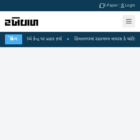
E-Paper
|
Login
ધીએ કેન્દ્ર પર પ્રહાર કર્યા
બ્રેકિંગ
●
હિંમતનગરમાં રહસ્યમય વાયરસ કે ચાંદીપુરા? 6 બાળક