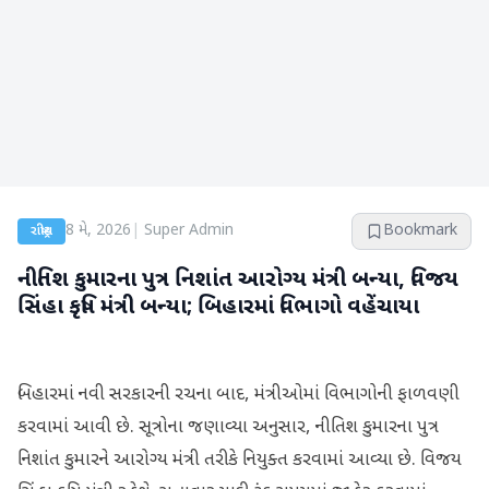
8 મે, 2026
|
Super Admin
Bookmark
રાષ્ટ્રીય
નીતિશ કુમારના પુત્ર નિશાંત આરોગ્ય મંત્રી બન્યા, વિજય
સિંહા કૃષિ મંત્રી બન્યા; બિહારમાં વિભાગો વહેંચાયા
બિહારમાં નવી સરકારની રચના બાદ, મંત્રીઓમાં વિભાગોની ફાળવણી
કરવામાં આવી છે. સૂત્રોના જણાવ્યા અનુસાર, નીતિશ કુમારના પુત્ર
નિશાંત કુમારને આરોગ્ય મંત્રી તરીકે નિયુક્ત કરવામાં આવ્યા છે. વિજય