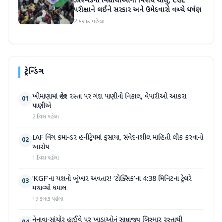
ઝારખંડના વિદ્યાર્થીઓનો વિરોધ ચાલુ, CGL
પરીક્ષાને લઈને સરકાર અને ઉમેદવારો વચ્ચે ઘર્ષણ
2 કલાક પહેલા
ટ્રેન્ડિંગ
ખીમાણામાં જાહેર રસ્તા પર ગંદા પાણીનો નિકાલ, વેપારીઓ આકરા
01
પાણીએ
2 દિવસ પહેલા
IAF વિંગ કમાન્ડર હનીટ્રેપમાં ફસાયા, સંવેદનશીલ માહિતી લીક કરવાનો
02
આરોપ
1 દિવસ પહેલા
‘KGF’ના યશનો ખૂંખાર અવતાર! ‘ટોક્સિક’ના 4:38 મિનિટના ટ્રેલરે
03
મચાવ્યો ધમાલ
19 કલાક પહેલા
નેનાવા-સાંચોર હાઈવે પર ખાડાઓનું સામ્રાજ્ય બિસ્માર રસ્તાથી