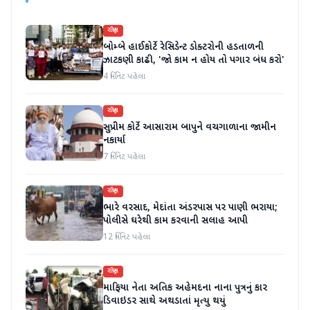
રાષ્ટ્રીય
બોમ્બે હાઈકોર્ટે રેસિડેન્ટ ડોક્ટરોની હડતાળની
ઝાટકણી કાઢી, 'જો કામ ન હોય તો પગાર બંધ કરો'
4 મિનિટ પહેલા
રાષ્ટ્રીય
સુપ્રીમ કોર્ટે આસારામ બાપુને વચગાળાના જામીન
નકાર્યા
7 મિનિટ પહેલા
રાષ્ટ્રીય
ભારે વરસાદ, મેદાંતા અંડરપાસ પર પાણી ભરાયા;
પોલીસે ઘરેથી કામ કરવાની સલાહ આપી
12 મિનિટ પહેલા
રાષ્ટ્રીય
માફિયા નેતા અતિક અહેમદના નાના પુત્રનું કાર
ડિવાઇડર સાથે અથડાતાં મૃત્યુ થયું