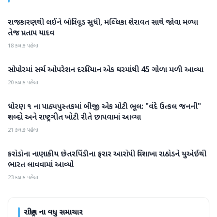
રાજકારણથી લઈને બોલિવૂડ સુધી, મલ્લિકા શેરાવત સાથે જોવા મળ્યા
રાષ્ટ્રીય
તેજ પ્રતાપ યાદવ
18 કલાક પહેલા
સોપોરમાં સર્ચ ઓપરેશન દરમિયાન એક ઘરમાંથી 45 ગોળા મળી આવ્યા
રાષ્ટ્રીય
20 કલાક પહેલા
ધોરણ ૧ ના પાઠ્યપુસ્તકમાં બીજી એક મોટી ભૂલ: "વંદે ઉત્કલ જનની"
રાષ્ટ્રીય
શબ્દો અને રાષ્ટ્રગીત ખોટી રીતે છાપવામાં આવ્યા
21 કલાક પહેલા
કરોડોના નાણાકીય છેતરપિંડીના ફરાર આરોપી વિશાખા રાઠોડને યુએઈથી
રાષ્ટ્રીય
ભારત લાવવામાં આવ્યો
23 કલાક પહેલા
રાષ્ટ્રીય
ના વધુ સમાચાર