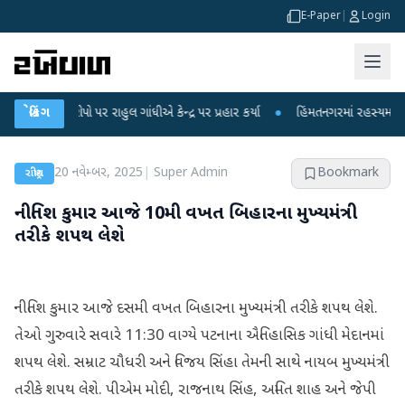
E-Paper
|
Login
આરોપો પર રાહુલ ગાંધીએ કેન્દ્ર પર પ્રહાર કર્યા
બ્રેકિંગ
●
હિંમતનગરમાં રહસ્યમય વાયરસ કે 
20 નવેમ્બર, 2025
|
Super Admin
Bookmark
રાષ્ટ્રીય
નીતિશ કુમાર આજે 10મી વખત બિહારના મુખ્યમંત્રી
તરીકે શપથ લેશે
નીતિશ કુમાર આજે દસમી વખત બિહારના મુખ્યમંત્રી તરીકે શપથ લેશે.
તેઓ ગુરુવારે સવારે 11:30 વાગ્યે પટનાના ઐતિહાસિક ગાંધી મેદાનમાં
શપથ લેશે. સમ્રાટ ચૌધરી અને વિજય સિંહા તેમની સાથે નાયબ મુખ્યમંત્રી
તરીકે શપથ લેશે. પીએમ મોદી, રાજનાથ સિંહ, અમિત શાહ અને જેપી