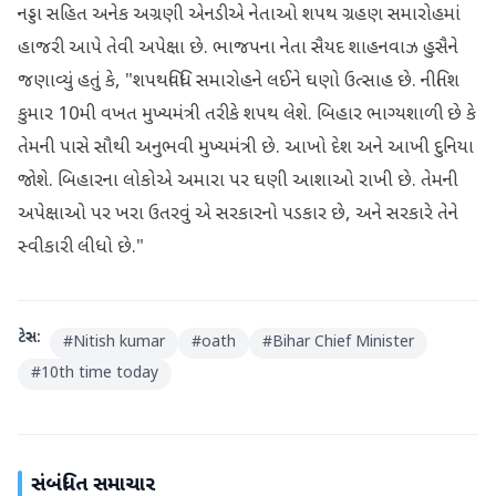
નડ્ડા સહિત અનેક અગ્રણી એનડીએ નેતાઓ શપથ ગ્રહણ સમારોહમાં
હાજરી આપે તેવી અપેક્ષા છે. ભાજપના નેતા સૈયદ શાહનવાઝ હુસૈને
જણાવ્યું હતું કે, "શપથવિધિ સમારોહને લઈને ઘણો ઉત્સાહ છે. નીતિશ
કુમાર 10મી વખત મુખ્યમંત્રી તરીકે શપથ લેશે. બિહાર ભાગ્યશાળી છે કે
તેમની પાસે સૌથી અનુભવી મુખ્યમંત્રી છે. આખો દેશ અને આખી દુનિયા
જોશે. બિહારના લોકોએ અમારા પર ઘણી આશાઓ રાખી છે. તેમની
અપેક્ષાઓ પર ખરા ઉતરવું એ સરકારનો પડકાર છે, અને સરકારે તેને
સ્વીકારી લીધો છે."
ટેગ્સ:
#
Nitish kumar
#
oath
#
Bihar Chief Minister
#
10th time today
સંબંધિત સમાચાર