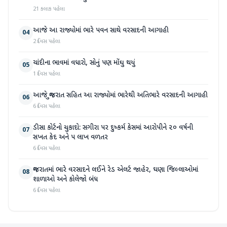
21 કલાક પહેલા
આજે આ રાજ્યોમાં ભારે પવન સાથે વરસાદની આગાહી
04
2 દિવસ પહેલા
ચાંદીના ભાવમાં વધારો, સોનું પણ મોંઘુ થયું
05
1 દિવસ પહેલા
આજે ગુજરાત સહિત આ રાજ્યોમાં ભારેથી અતિભારે વરસાદની આગાહી
06
6 દિવસ પહેલા
ડીસા કોર્ટનો ચુકાદો: સગીરા પર દુષ્કર્મ કેસમાં આરોપીને ૨૦ વર્ષની
07
સખત કેદ અને ૫ લાખ વળતર
6 દિવસ પહેલા
ગુજરાતમાં ભારે વરસાદને લઈને રેડ એલર્ટ જાહેર, ઘણા જિલ્લાઓમાં
08
શાળાઓ અને કોલેજો બંધ
6 દિવસ પહેલા