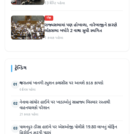
13 મિનિટ પહેલા
રાષ્ટ્રીય
રાજ્યસભામાં પણ હોબાળા, નારેબાજીને કારણે
લોકસભા બપોરે 2 વાગ્યા સુધી સ્થગિત
1 કલાક પહેલા
ટ્રેન્ડિંગ
ગુજરાતમાં ખાનગી ટ્યુશન ક્લાસીસ પર આવશે કડક કાયદો
01
6 દિવસ પહેલા
નેનાવા-સાંચોર હાઈવે પર ખાડાઓનું સામ્રાજ્ય બિસ્માર રસ્તાથી
02
વાહનચાલકો પરેશાન
21 કલાક પહેલા
પાલનપુર-ડીસા હાઇવે પર એસઓજી પોલીસે 19.80 લાખનું મોર્ફિન
03
હિરોઈન ઝડપી પાડ્યું