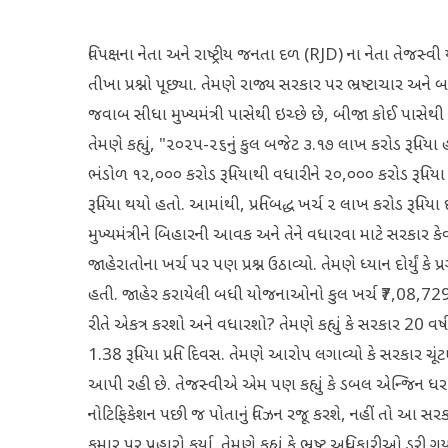
વિપક્ષના નેતા અને રાષ્ટ્રીય જનતા દળ (RJD) ના નેતા તેજસ્વી 
તીખા પ્રશ્નો પૂછ્યા. તેમણે રાજ્ય સરકાર પર ભ્રષ્ટાચાર અને 
જવાબ સીધા મુખ્યમંત્રી પાસેથી ઇચ્છે છે, બીજા કોઈ પાસેથ
તેમણે કહ્યું, "૨૦૨૫-૨૬નું કુલ બજેટ ૩.૧૭ લાખ કરોડ રૂપિયા 
ભંડોળ ૧૨,૦૦૦ કરોડ રૂપિયાથી વધારીને ૨૦,૦૦૦ કરોડ રૂપિયા 
રૂપિયા થયો હતો. આમાંથી, પ્રતિબદ્ધ ખર્ચ ૨ લાખ કરોડ રૂપિયા
મુખ્યમંત્રીને બિહારની આવક અને તેને વધારવા માટે સરકાર કેવી 
જાહેરાતોના ખર્ચ પર પણ પ્રશ્ન ઉઠાવ્યો. તેમણે ધ્યાન દોર્યું 
હતી. જાહેર કરાયેલી બધી યોજનાઓનો કુલ ખર્ચ ₹7,08,729 ક
રીતે એકત્ર કરશો અને વધારશો? તેમણે કહ્યું કે સરકાર 20 વર્ષ
1.38 રૂપિયા પ્રતિ દિવસ. તેમણે આરોપ લગાવ્યો કે સરકાર ચૂં
આપી રહી છે. તેજસ્વીએ એમ પણ કહ્યું કે ડબલ એન્જિન ધરાવ
નોટિફિકેશન પછી જ પોતાનું વિઝન રજૂ કરશે, નહીં તો આ સરકાર 
કુમાર પર પ્રહારો કર્યા. તેમણે કહ્યું કે ભ્રષ્ટ અધિકારીઓ ડ