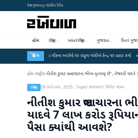
ઉત્તર ગુજરાતનું લોકપ્રિય દૈનિક
હોમ
રાષ્ટ્રીય
આંતરરાષ્ટ્રીય
ગુજરાત
ઉત્તર ગુજ
NET પરીક્ષા લીકના આરોપો પર રાહુલ ગાંધીએ કેન્દ્ર પર પ્રહાર કર્યા
બ્રેકિંગ
●
હિંમતનગરમાં 
હોમ
/
રાષ્ટ્રીય
/
નીતીશ કુમાર ભ્રષ્ટાચારના ભીષ્મ ધૃતરાષ્ટ્ર છે", તેજસ્વી યાદવ
28 સપ્ટેમ્બર, 2025
|
Super Admin
1
મિનિટ વાંચન
રાષ્ટ્રીય
નીતીશ કુમાર ભ્રષ્ટાચારના ભીષ
યાદવે 7 લાખ કરોડ રૂપિયાની
પૈસા ક્યાંથી આવશે?