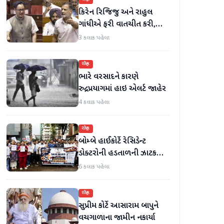
કિરેન રિજિજુ અને રાહુલ
ગાંધીએ ફરી વાતચીત કરી,
મહિલા અનામત અને સીમાંકન
3 કલાક પહેલા
બિલ પર ચર્ચા કરી
રાષ્ટ્રીય
ભારે વરસાદને કારણે
રુદ્રપ્રયાગમાં હાઇ એલર્ટ જાહેર
4 કલાક પહેલા
રાષ્ટ્રીય
બોમ્બે હાઈકોર્ટે રેસિડેન્ટ
ડોક્ટરોની હડતાળની ઝાટકણી
કાઢી, 'જો કામ ન હોય તો પગાર
6 કલાક પહેલા
બંધ કરો'
રાષ્ટ્રીય
સુપ્રીમ કોર્ટે આસારામ બાપુને
વચગાળાના જામીન નકાર્યા