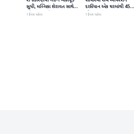
રાજકારણથી લઈને બોલિવૂડ
સોપોરમાં સર્ચ ઓપરેશન
સુધી, મલ્લિકા શેરાવત સાથે
દરમિયાન એક ઘરમાંથી 45
જોવા મળ્યા તેજ પ્રતાપ યાદવ
ગોળા મળી આવ્યા
1 દિવસ પહેલા
1 દિવસ પહેલા