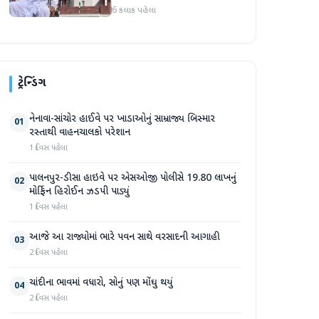
6 કલાક પહેલા
ટ્રેન્ડિંગ
નેનાવા-સાંચોર હાઈવે પર ખાડાઓનું સામ્રાજ્ય બિસ્માર
01
રસ્તાથી વાહનચાલકો પરેશાન
1 દિવસ પહેલા
પાલનપુર-ડીસા હાઇવે પર એસઓજી પોલીસે 19.80 લાખનું
02
મોર્ફિન હિરોઈન ઝડપી પાડ્યું
1 દિવસ પહેલા
આજે આ રાજ્યોમાં ભારે પવન સાથે વરસાદની આગાહી
03
2 દિવસ પહેલા
ચાંદીના ભાવમાં વધારો, સોનું પણ મોંઘુ થયું
04
2 દિવસ પહેલા