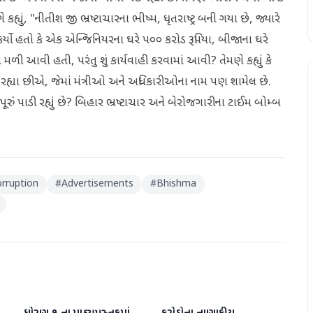
હ્યું, "નીતીશ જી ભ્રષ્ટાચારના ભીષ્મ, ધૃતરાષ્ટ્ર બની ગયા છે, જ્યારે
ર્યો હતો કે એક એન્જિનિયરના ઘરે ૫૦૦ કરોડ રૂપિયા, બીજાના ઘરે
મળી આવી હતી, પરંતુ શું કાર્યવાહી કરવામાં આવી? તેમણે કહ્યું કે
 રહ્યા છીએ, જેમાં મંત્રીઓ અને અધિકારીઓના નામ પણ શામેલ છે.
ૂરું પાડી રહ્યું છે? બિહાર ભ્રષ્ટાચાર અને બેરોજગારીના ટાઈમ બોમ્બ
orruption
#
Advertisements
#
Bhishma
રાષ્ટ્રીય
રાષ્ટ્રીય