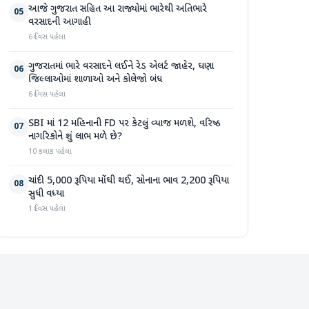
આજે ગુજરાત સહિત આ રાજ્યોમાં ભારેથી અતિભારે
05
વરસાદની આગાહી
6 દિવસ પહેલા
ગુજરાતમાં ભારે વરસાદને લઈને રેડ એલર્ટ જાહેર, ઘણા
06
જિલ્લાઓમાં શાળાઓ અને કોલેજો બંધ
6 દિવસ પહેલા
SBI માં 12 મહિનાની FD પર કેટલું વ્યાજ મળશે, વરિષ્ઠ
07
નાગરિકોને શું લાભ મળે છે?
10 કલાક પહેલા
ચાંદી 5,000 રૂપિયા મોંઘી થઈ, સોનાના ભાવ 2,200 રૂપિયા
08
સુધી વધ્યા
1 દિવસ પહેલા