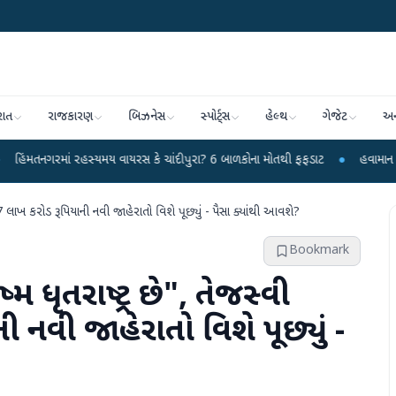
રાત
રાજકારણ
બિઝનેસ
સ્પોર્ટ્સ
હેલ્થ
ગેજેટ
અન
રહસ્યમય વાયરસ કે ચાંદીપુરા? 6 બાળકોના મોતથી ફફડાટ
●
હવામાન વિભાગે 18 રાજ્યો
ે 7 લાખ કરોડ રૂપિયાની નવી જાહેરાતો વિશે પૂછ્યું - પૈસા ક્યાંથી આવશે?
Bookmark
્મ ધૃતરાષ્ટ્ર છે", તેજસ્વી
 નવી જાહેરાતો વિશે પૂછ્યું -