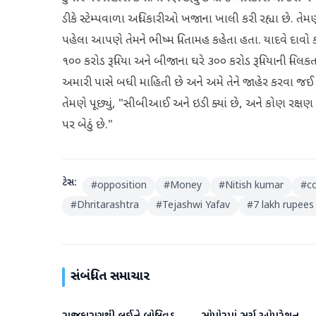
ડીકે સ્ટેમ્પવાળા અધિકારીઓ ખજાના ખાલી કરી રહ્યા છે. તેમણે ક
પહેલા આપણે તેમને ભીષ્મ પિતામહ કહેતા હતા. યાદવે દાવો ક
૧૦૦ કરોડ રૂપિયા અને બીજાના ઘરે ૩૦૦ કરોડ રૂપિયાની મિલકત 
અમારી પાસે બધી માહિતી છે અને અમે તેને જાહેર કરવા જઈ
તેમણે પૂછ્યું, "સીબીઆઈ અને ઇડી ક્યાં છે, અને કોણ રક્ષણ પ
પર બેઠું છે."
ટેગ્સ:
#
opposition
#
Money
#
Nitish kumar
#
c
#
Dhritarashtra
#
Tejashwi Yafav
#
7 lakh rupees
સંબંધિત સમાચાર
રાષ્ટ્રીય
રાષ્ટ્રીય