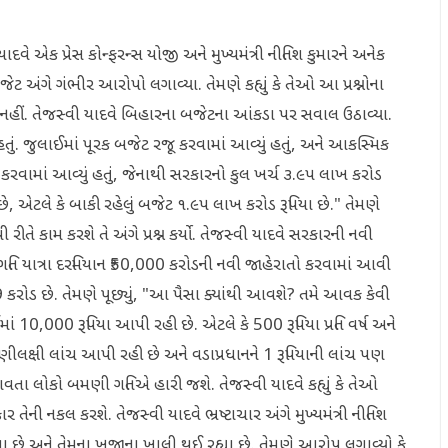
યાદવે એક પ્રેસ કોન્ફરન્સ યોજી અને મુખ્યમંત્રી નીતિશ કુમારને અનેક
બજેટ અંગે ગંભીર આરોપો લગાવ્યા. તેમણે કહ્યું કે તેઓ આ પ્રશ્નોના
ી નહીં. તેજસ્વી યાદવે બિહારના બજેટના આંકડા પર સવાલ ઉઠાવ્યા.
હતું. જુલાઈમાં પૂરક બજેટ રજૂ કરવામાં આવ્યું હતું, અને આકસ્મિક
કરવામાં આવ્યું હતું, જેનાથી સરકારનો કુલ ખર્ચ ૩.૯૫ લાખ કરોડ
 છે, એટલે કે બાકી રહેલું બજેટ ૧.૯૫ લાખ કરોડ રૂપિયા છે." તેમણે
રીતે કામ કરશે તે અંગે પ્રશ્ન કર્યો. તેજસ્વી યાદવે સરકારની નવી
કે પ્રગતિ યાત્રા દરમિયાન ₹50,000 કરોડની નવી જાહેરાતો કરવામાં આવી
રોડ છે. તેમણે પૂછ્યું, "આ પૈસા ક્યાંથી આવશે? તમે આવક કેવી
માં 10,000 રૂપિયા આપી રહી છે. એટલે કે 500 રૂપિયા પ્રતિ વર્ષ અને
ટણીલક્ષી લાંચ આપી રહી છે અને વડાપ્રધાનને 1 રૂપિયાની લાંચ પણ
તા લોકો બમણી ગતિએ હારી જશે. તેજસ્વી યાદવે કહ્યું કે તેઓ
તેની નકલ કરશે. તેજસ્વી યાદવે ભ્રષ્ટાચાર અંગે મુખ્યમંત્રી નીતિશ
રી ગયા છે અને તેમના ખજાના ખાલી થઈ રહ્યા છે. તેમણે આરોપ લગાવ્યો કે