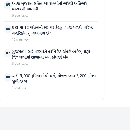
આજે ગુજરાત સહિત આ રાજ્યોમાં ભારેથી અતિભારે
05
વરસાદની આગાહી
6 દિવસ પહેલા
SBI માં 12 મહિનાની FD પર કેટલું વ્યાજ મળશે, વરિષ્ઠ
06
નાગરિકોને શું લાભ મળે છે?
10 કલાક પહેલા
ગુજરાતમાં ભારે વરસાદને લઈને રેડ એલર્ટ જાહેર, ઘણા
07
જિલ્લાઓમાં શાળાઓ અને કોલેજો બંધ
6 દિવસ પહેલા
ચાંદી 5,000 રૂપિયા મોંઘી થઈ, સોનાના ભાવ 2,200 રૂપિયા
08
સુધી વધ્યા
1 દિવસ પહેલા