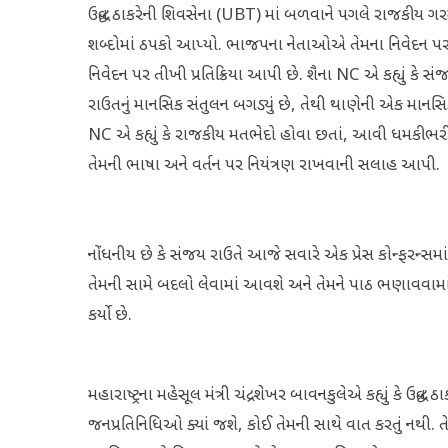
ઉદ્ધવ ઠાકરેની શિવસેના (UBT) માં બળવાને પગલે રાજકીય 
શબ્દોમાં ઠપકો આપ્યો. ભાજપના નેતાઓએ તેમના નિવેદન પર તી
નિવેદન પર તીખી પ્રતિક્રિયા આપી છે. શૈના NC એ કહ્યું કે
રાઉતનું માનસિક સંતુલન બગડ્યું છે, તેથી થાણેની એક માનસિ
NC એ કહ્યું કે રાજકીય મતભેદો હોવા છતાં, આવી ધમકીભર
તેમની ભાષા અને વર્તન પર નિયંત્રણ રાખવાની સલાહ આપી.
નોંધનીય છે કે સંજય રાઉતે આજે સવારે એક પ્રેસ કોન્ફરન્સમાં કહ્
તેમની સામે બદલો લેવામાં આવશે અને તેમને પાઠ ભણાવવા
કર્યો છે.
મહારાષ્ટ્રના મહેસૂલ મંત્રી ચંદ્રશેખર બાવનકુલેએ કહ્યું કે ઉદ્
જનપ્રતિનિધિઓ ક્યાં જશે, કોઈ તેમની સાથે વાત કરતું નથી. 