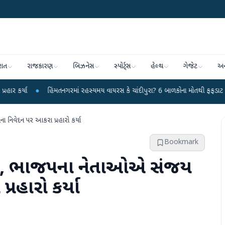
રાત
રાજકારણ
બિઝનેસ
સ્પોર્ટ્સ
હેલ્થ
ગેજેટ
અન
હિંમતનગરમાં રહસ્યમય વાયરસ કે ચાંદીપુરા? 6 બાળકોના મોતથી ફફડાટ
●
હવામાન વ
 નિવેદન પર આકરા પ્રહારો કર્યા
Bookmark
બળવો, ભાજપના નેતાઓએ સંજય
રહારો કર્યા