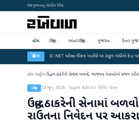
ઉત્તર ગુજરાતનું લોકપ્રિય દૈનિક
હોમ
રાષ્ટ્રીય
આંતરરાષ્ટ્રીય
ગુજરાત
ઉત્તર ગુજ
્લાન
●
UGC-NET પરીક્ષા લીકના આરોપો પર રાહુલ ગાંધીએ કેન્દ્ર પર પ્રહાર કર્યા
બ્રેકિંગ
●
હોમ
/
રાષ્ટ્રીય
/
ઉદ્ધવ ઠાકરેની સેનામાં બળવો, ભાજપના નેતાઓએ સંજય રાઉતના
18 જૂન, 2026
|
Super Admin
1
મિનિટ વાંચન
રાષ્ટ્રીય
ઉદ્ધવ ઠાકરેની સેનામાં 
રાઉતના નિવેદન પર આકરા પ્