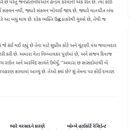
 છે પરંતુ જનપ્રતિનિધિઓને હેન્ડલ કરવાની એક રીત છે. ત્યાં કોઈ
 કોઈ સંકલન નથી, જ્યારે સંકલન ખોવાઈ જાય છે, જ્યારે વાતચીત બંધ
આ બધું થાય છે. દરેક વ્યક્તિ ઉદ્ધવ ઠાકરેથી ગુસ્સે છે, તેથી જ
ે કંઈ થઈ રહ્યું છે તેના માટે સુપ્રીમ કોર્ટ અને ચૂંટણી પંચ જવાબદાર
 કરી છે. અમારા નેતા નિમ્બાલકર પુણેમાં છે, અને સંજય દિનાજ
ય રાઉત અને અરવિંદ સાવંતે ઉમેર્યું, "અમારા છ સાંસદોમાંથી બે
 અપહરણ કરવામાં આવ્યું છે. તેઓ ક્યાં છે? શું તેમના પર કોઈ દબાણ
ભારે વરસાદને કારણે
બોમ્બે હાઈકોર્ટે રેસિડેન્ટ
રાષ્ટ્રીય
રાષ્ટ્રીય