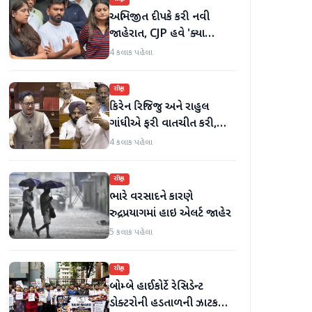
અભિજીત દીપકે કરી નવી
જાહેરાત, CJP હવે 'ક્યા
બોલતી પબ્લિક' અભિયાન શરૂ
4 કલાક પહેલા
કરશે
રાષ્ટ્રીય
કિરેન રિજિજુ અને રાહુલ
ગાંધીએ ફરી વાતચીત કરી,
મહિલા અનામત અને સીમાંકન
4 કલાક પહેલા
બિલ પર ચર્ચા કરી
રાષ્ટ્રીય
ભારે વરસાદને કારણે
રુદ્રપ્રયાગમાં હાઇ એલર્ટ જાહેર
5 કલાક પહેલા
રાષ્ટ્રીય
બોમ્બે હાઈકોર્ટે રેસિડેન્ટ
ડોક્ટરોની હડતાળની ઝાટકણી