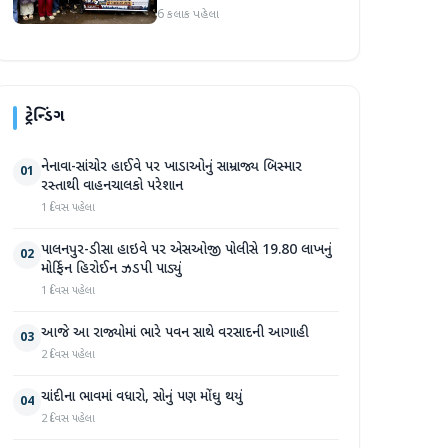
કાઢી, 'જો કામ ન હોય તો પગાર
6 કલાક પહેલા
બંધ કરો'
ટ્રેન્ડિંગ
નેનાવા-સાંચોર હાઈવે પર ખાડાઓનું સામ્રાજ્ય બિસ્માર
01
રસ્તાથી વાહનચાલકો પરેશાન
1 દિવસ પહેલા
પાલનપુર-ડીસા હાઇવે પર એસઓજી પોલીસે 19.80 લાખનું
02
મોર્ફિન હિરોઈન ઝડપી પાડ્યું
1 દિવસ પહેલા
આજે આ રાજ્યોમાં ભારે પવન સાથે વરસાદની આગાહી
03
2 દિવસ પહેલા
ચાંદીના ભાવમાં વધારો, સોનું પણ મોંઘુ થયું
04
2 દિવસ પહેલા