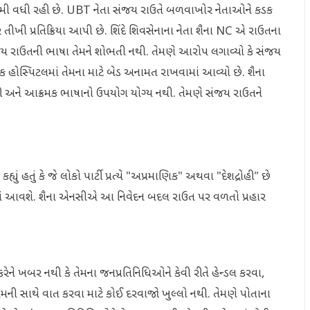
ગરમી વધી રહી છે. UBT નેતા સંજય રાઉતે બળવાખોર નેતાઓને કડક
ખી પ્રતિક્રિયા આપી છે. શિંદે શિવસેનાના નેતા શૈના NC એ રાઉતના
 સંજય રાઉતની ભાષા તેમને શોભતી નથી. તેમણે આરોપ લગાવ્યો કે સંજય
ક હોસ્પિટલમાં તેમના માટે બેડ અનામત રાખવામાં આવ્યો છે. શૈના
ી અને આક્રમક ભાષાનો ઉપયોગ યોગ્ય નથી. તેમણે સંજય રાઉતને
યું હતું કે જે લોકો પાર્ટી પ્રત્યે "અપ્રમાણિક" અથવા "દેશદ્રોહી" છે
માં આવશે. શૈના એનસીએ આ નિવેદન બદલ રાઉત પર વળતો પ્રહાર
ધવ ઠાકરેને ખબર નથી કે તેમના જનપ્રતિનિધિઓને કેવી રીતે હેન્ડલ કરવા,
તેમની સાથે વાત કરવા માટે કોઈ દરવાજો ખુલ્લો નથી. તેમણે પોતાના