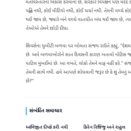
મતવિસ્તારનો વિકાસ કરવાનો છે, સરકાર વિપક્ષને પણ મદદ કરે
પદ્ધતિ નથી, કોઈ મીટિંગો નથી, કોઈ ચર્ચા નથી. તેમની વચ્ચે
થઈ જાય છે, જ્યારે બંને વચ્ચે વાતચીત બંધ થઈ જાય છે, ત્યારે 
તેઓએ તેમને છોડી દીધા.
શિવસેના યુબીટી બળવા પર બોલતા સંજય રાઉતે કહ્યું, "દેશમાં જ
છે. અમે બળવાખોરોને સાત દિવસની કારણ બતાવો નોટિસ જારી
પાટિલ મુંબઈમાં છે. આ વખતે, લોકો તેમને માફ નહીં કરે." સંજ
તેમની સાથે નથી. હવે આપણે શોધવાની જરૂર છે કે શું તેમનું
છે?"
સંબંધિત સમાચાર
અભિજીત દીપકે કરી નવી
કિરેન રિજિજુ અને રાહુલ
રાષ્ટ્રીય
રાષ્ટ્રીય