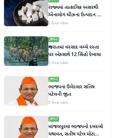
રાજ્યમાં તાત્કાલિક અસરથી
એનાલોગ ચીઝના ઉત્પાદન અને
વેચાણ પર પ્રતિબંધ.
2 દિવસ પહેલા
ગુજરાત
ગુજરાતમાં વરસાદ વચ્ચે રસ્તા
પર એકસાથે 12 સિંહો દેખાયા
5 દિવસ પહેલા
ગુજરાત
ભાજપના ઉમેદવાર સતિષ
પટેલની જીત
5 દિવસ પહેલા
ગુજરાત
માંજલપુરમાં ભાજપનો દબદબો
યથાવત, સતીષ પટેલ મોટા