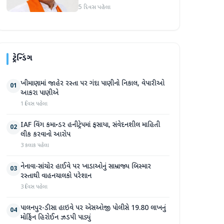
માર્જિનથી આગળ
5 દિવસ પહેલા
ટ્રેન્ડિંગ
ખીમાણામાં જાહેર રસ્તા પર ગંદા પાણીનો નિકાલ, વેપારીઓ
01
આકરા પાણીએ
1 દિવસ પહેલા
IAF વિંગ કમાન્ડર હનીટ્રેપમાં ફસાયા, સંવેદનશીલ માહિતી
02
લીક કરવાનો આરોપ
3 કલાક પહેલા
નેનાવા-સાંચોર હાઈવે પર ખાડાઓનું સામ્રાજ્ય બિસ્માર
03
રસ્તાથી વાહનચાલકો પરેશાન
3 દિવસ પહેલા
પાલનપુર-ડીસા હાઇવે પર એસઓજી પોલીસે 19.80 લાખનું
04
મોર્ફિન હિરોઈન ઝડપી પાડ્યું