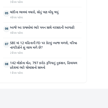
3 દિવસ પહેલા
ચાંદીના ભાવમાં વધારો, સોનું પણ મોંઘુ થયું
05
4 દિવસ પહેલા
આજે આ રાજ્યોમાં ભારે પવન સાથે વરસાદની આગાહી
06
4 દિવસ પહેલા
SBI માં 12 મહિનાની FD પર કેટલું વ્યાજ મળશે, વરિષ્ઠ
07
નાગરિકોને શું લાભ મળે છે?
2 દિવસ પહેલા
142 લોકોના મોત, 797 કરોડ રૂપિયાનું નુકસાન, હિમાચલ
08
પ્રદેશમાં ભારે ચોમાસાનો સામનો
1 દિવસ પહેલા