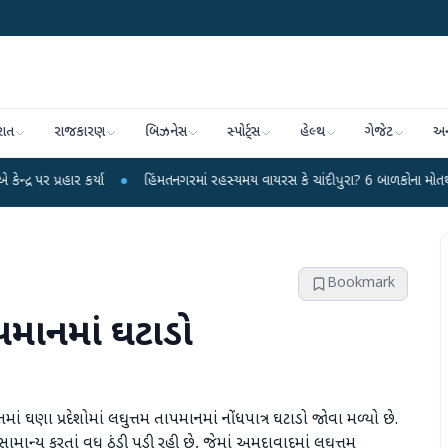
રાત
રાજકારણ
બિઝનેસ
સ્પોર્ટ્સ
હેલ્થ
ગેજેટ
અન
ર્યા
●
હિંમતનગરમાં રહસ્યમય વાયરસ કે ચાંદીપુરા? 6 બાળકોના મોતથી ફફડાટ
●
Bookmark
ાપમાનમાં ઘટાડો
 ઘણા પ્રદેશોમાં લઘુત્તમ તાપમાનમાં નોંધપાત્ર ઘટાડો જોવા મળ્યો છે.
ન્ય કરતાં વધુ ઠંડી પડી રહી છે, જેમાં અમદાવાદમાં લઘુત્તમ