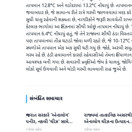
તાપમાન 12.8°C અને વડોદરામાં 13.2°C નોંધાયું છે. તાપમાન
જવાબદાર છે, જે સામાન્ય રીતે રાત્રે ગરમી જાળવવામાં મદદ કરે
સુધી ચાલુ રહેવાની શક્યતા છે, નાગરિકોને જરૂરી સાવચેતી રાખવ
કેટલાક ભાગોમાં આ સિઝનમાં સૌથી ઓછું તાપમાન નોંધાયું છે. 
તાપમાન 6.4°C નોંધાયું હતું, જે તેને રાજ્યના સૌથી ઠંડા વિસ્
પણ તાપમાનમાં તીવ્ર ઘટાડો જોવા મળી રહ્યો છે, જે 10-12°C ની
સ્થળોએ તાપમાન એક અંક સુધી ઘટી ગયું છે. જોકે, અરબી સમુદ્
ગરમ રહે છે. ઠંડી હવામાનને કારણે રહેવાસીઓ તેમના શિયાળાના
આવશ્યક બની ગયા છે. સવારની પ્રવૃત્તિઓ જેમ કે ચાલવું, જોગ
લોકો સૂર્ય ઉગવાની અને થોડી ગરમી લાવવાની રાહ જુએ છે.
સંબંધિત સમાચાર
ગુજરાત સરકારે 'એનાલોગ'
રાજ્યમાં તાત્કાલિક અસરથી
ગુજરાત
ગુજરાત
પનીર, નકલી 'ચીઝ' સામે
એનાલોગ ચીઝના ઉત્પાદન
કાર્યવાહી કરી
અને વેચાણ પર પ્રતિબંધ.
1 દિવસ પહેલા
2 દિવસ પહેલા