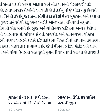
માં સતત ઘટાડો સ્વચ્છ આકાશ અને તીવ્ર પવનની ગેરહાજરી માટે
 છે. હવામાનશાસ્ત્રીઓની આગાહી છે કે ઠંડીનું મોજું થોડા વધુ દિવસો
ા વિનંતી કરે છે.
ગુજરાતના સૌથી ઠંડા પ્રદેશો
ઉત્તર ગુજરાત અને કચ્છના
"ગુજરાતનું સૌથી ઠંડુ સ્થળ" તરીકે ઓળખાતા નલિયામાં લઘુત્તમ
તારોમાંનો એક બનાવે છે. ભુજ અને ગાંધીનગર સહિતના અન્ય પ્રદેશોમાં
 આસપાસ છે. સૌરાષ્ટ્ર ક્ષેત્રમાં, રાજકોટ અને જામનગરમાં ચોક્કસ
રની મધ્યમ અસરને કારણે દરિયાકાંઠાના વિસ્તારોમાં તાપમાન પ્રમાણમાં
 કપડાં બહાર કાઢવા લાગ્યા છે, જેમાં ઊનના સ્વેટર, જેકેટ અને શાલ
િંગ અને યોગા દિવસના અંત સુધી મુલતવી રાખવામાં આવ્યા છે કારણ કે
ગુજરાતમાં વરસાદ વચ્ચે રસ્તા
ભાજપના ઉમેદવાર સતિષ
ગુજરાત
ગુજરાત
પર એકસાથે 12 સિંહો દેખાયા
પટેલની જીત
5 દિવસ પહેલા
5 દિવસ પહેલા