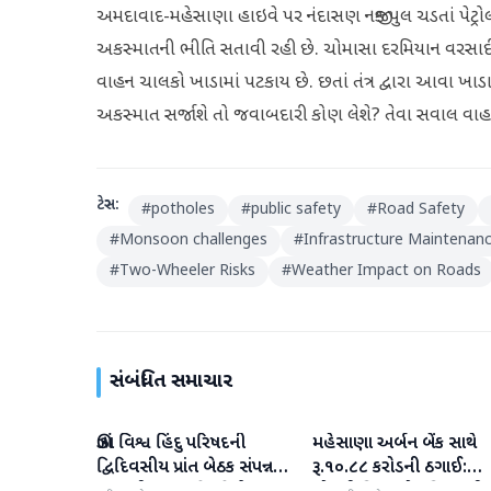
અમદાવાદ-મહેસાણા હાઇવે પર નંદાસણ નજીક પુલ ચડતાં પેટ્રો
અકસ્માતની ભીતિ સતાવી રહી છે. ચોમાસા દરમિયાન વરસાદી 
વાહન ચાલકો ખાડામાં પટકાય છે. છતાં તંત્ર દ્વારા આવા ખાડ
અકસ્માત સર્જાશે તો જવાબદારી કોણ લેશે? તેવા સવાલ વાહ
ટેગ્સ:
#
potholes
#
public safety
#
Road Safety
#
Monsoon challenges
#
Infrastructure Maintenan
#
Two-Wheeler Risks
#
Weather Impact on Roads
સંબંધિત સમાચાર
ઊંઝા વિશ્વ હિંદુ પરિષદની
મહેસાણા અર્બન બેંક સાથે
મહેસાણા
મહેસાણા
દ્વિદિવસીય પ્રાંત બેઠક સંપન્ન :
રૂ.૧૦.૮૮ કરોડની ઠગાઈ: