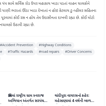
લ પંપ સામે સર્વિસ રોડ ઉપર મહાકાય ખાડા પડતાં વાહન ચાલકોને
પાણી ભરાતાં ઊંડા ખાડા દેખાતાં ન હોઇ કેટલાય ટુ-વ્હીલર સહિતના
ા પૂરવામાં કોઈ રસ ન હોય તેમ ઉદાસીનતા દાખવી રહ્યા છે. કોઈ મોટો
નચાલકો ઉઠાવી રહ્યા છે.
#
Accident Prevention
#
Highway Conditions
ce
#
Traffic Hazards
#
road repairs
#
Driver Concerns
ઊંઝામાં રાષ્ટ્રીય ગ્રામ સ્વરાજ
ચાંદીપુરા વાયરસનો કહેર:
મહેસાણા
મહેસાણા
અભિયાન અંતર્ગત સરપંચ
મહેસાણામાં 4 વર્ષની બાળકીનું