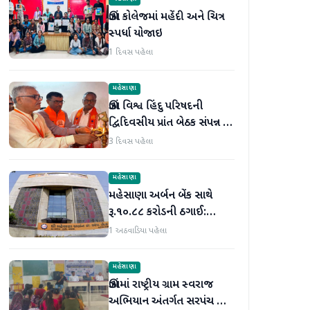
ઊંઝા કોલેજમાં મહેંદી અને ચિત્ર
સ્પર્ધા યોજાઇ
1 દિવસ પહેલા
મહેસાણા
ઊંઝા વિશ્વ હિંદુ પરિષદની
દ્વિદિવસીય પ્રાંત બેઠક સંપન્ન :
250 થી વધુ કાર્યકર્તાઓ
3 દિવસ પહેલા
જોડાયા
મહેસાણા
મહેસાણા અર્બન બેંક સાથે
રૂ.૧૦.૮૮ કરોડની ઠગાઈ:
લોનની મિલકતો પતિ-પત્નીએ
1 અઠવાડિયા પહેલા
વેચી મારી
મહેસાણા
ઊંઝામાં રાષ્ટ્રીય ગ્રામ સ્વરાજ
અભિયાન અંતર્ગત સરપંચ અને