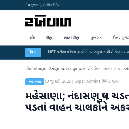
ઉત્તર ગુજરાતનું લોકપ્રિય દૈનિક
હોમ
રાષ્ટ્રીય
આંતરરાષ્ટ્રીય
ગુજરાત
ઉત્તર ગુજ
ાન
●
UGC-NET પરીક્ષા લીકના આરોપો પર રાહુલ ગાંધીએ કેન્દ્ર પર પ્રહાર કર્યા
બ્રેકિંગ
●
હોમ
/
મહેસાણા
/
મહેસાણા; નંદાસણ પુલ ચડતાં રોડ ઉપર મહાકાય ખાડા પડતા
13 જુલાઈ, 2025
|
Super Admin
1
મિનિટ વાંચન
મહેસાણા
મહેસાણા; નંદાસણ પુલ ચડ
પડતાં વાહન ચાલકોને અક