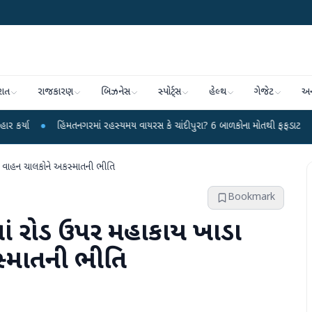
રાત
રાજકારણ
બિઝનેસ
સ્પોર્ટ્સ
હેલ્થ
ગેજેટ
અન
હિંમતનગરમાં રહસ્યમય વાયરસ કે ચાંદીપુરા? 6 બાળકોના મોતથી ફફડાટ
●
હવામાન વિભ
ં વાહન ચાલકોને અકસ્માતની ભીતિ
Bookmark
તાં રોડ ઉપર મહાકાય ખાડા
સ્માતની ભીતિ