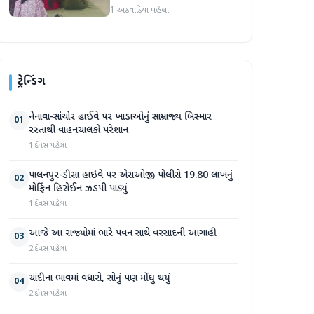
સભ્યો માટે ક્ષમતાવર્ધન તાલીમ
1 અઠવાડિયા પહેલા
યોજાઈ
ટ્રેન્ડિંગ
નેનાવા-સાંચોર હાઈવે પર ખાડાઓનું સામ્રાજ્ય બિસ્માર
01
રસ્તાથી વાહનચાલકો પરેશાન
1 દિવસ પહેલા
પાલનપુર-ડીસા હાઇવે પર એસઓજી પોલીસે 19.80 લાખનું
02
મોર્ફિન હિરોઈન ઝડપી પાડ્યું
1 દિવસ પહેલા
આજે આ રાજ્યોમાં ભારે પવન સાથે વરસાદની આગાહી
03
2 દિવસ પહેલા
ચાંદીના ભાવમાં વધારો, સોનું પણ મોંઘુ થયું
04
2 દિવસ પહેલા