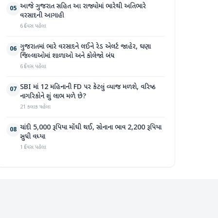
આજે ગુજરાત સહિત આ રાજ્યોમાં ભારેથી અતિભારે
05
વરસાદની આગાહી
6 દિવસ પહેલા
ગુજરાતમાં ભારે વરસાદને લઈને રેડ એલર્ટ જાહેર, ઘણા
06
જિલ્લાઓમાં શાળાઓ અને કોલેજો બંધ
6 દિવસ પહેલા
SBI માં 12 મહિનાની FD પર કેટલું વ્યાજ મળશે, વરિષ્ઠ
07
નાગરિકોને શું લાભ મળે છે?
21 કલાક પહેલા
ચાંદી 5,000 રૂપિયા મોંઘી થઈ, સોનાના ભાવ 2,200 રૂપિયા
08
સુધી વધ્યા
1 દિવસ પહેલા