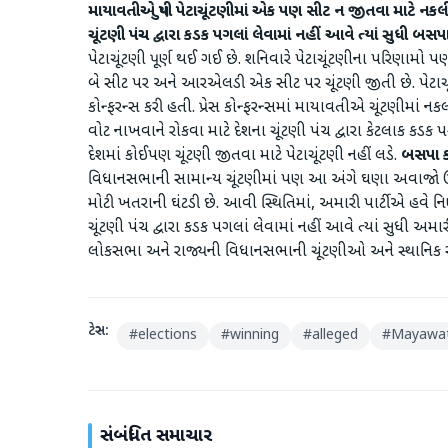
માયાવતીએ યુપી પેટાચૂંટણીમાં એક પણ સીટ ન જીતવા માટે નકલી 
ચૂંટણી પંચ દ્વારા કડક પગલાં લેવામાં નહીં આવે ત્યાં સુધી બસ
પેટાચૂંટણી પૂર્ણ થઈ ગઈ છે. શનિવારે પેટાચૂંટણીના પરિણામ
બે સીટ પર અને આરએલડી એક સીટ પર ચૂંટણી જીતી છે. પેટાચ
કોન્ફરન્સ કરી હતી. પ્રેસ કોન્ફરન્સમાં માયાવતીએ ચૂંટણીમાં ન
વોટ નાખવાને રોકવા માટે દેશના ચૂંટણી પંચ દ્વારા કેટલાક કડક પગ
દેશમાં કોઈપણ ચૂંટણી જીતવા માટે પેટાચૂંટણી નહીં લડે.
બસપા
વિધાનસભાની સામાન્ય ચૂંટણીમાં પણ આ અંગે ઘણા અવાજો 
મોટી ખતરાની ઘંટડી છે. આવી સ્થિતિમાં, અમારી પાર્ટીએ હવે નિર
ચૂંટણી પંચ દ્વારા કડક પગલાં લેવામાં નહીં આવે ત્યાં સુધી અમાર
લોકસભા અને રાજ્યની વિધાનસભાની ચૂંટણીઓ અને સ્થાનિક સં
ટેગ્સ:
#
elections
#
winning
#
alleged
#
Mayawat
સંબંધિત સમાચાર