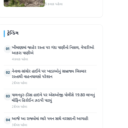
પ્રદેશમાં ભારે ચોમાસાનો સામનો
5 કલાક પહેલા
ટ્રેન્ડિંગ
ખીમાણામાં જાહેર રસ્તા પર ગંદા પાણીનો નિકાલ, વેપારીઓ
01
આકરા પાણીએ
4 કલાક પહેલા
નેનાવા-સાંચોર હાઈવે પર ખાડાઓનું સામ્રાજ્ય બિસ્માર
02
રસ્તાથી વાહનચાલકો પરેશાન
2 દિવસ પહેલા
પાલનપુર-ડીસા હાઇવે પર એસઓજી પોલીસે 19.80 લાખનું
03
મોર્ફિન હિરોઈન ઝડપી પાડ્યું
2 દિવસ પહેલા
આજે આ રાજ્યોમાં ભારે પવન સાથે વરસાદની આગાહી
04
3 દિવસ પહેલા