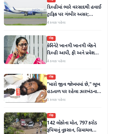
દિલ્હીમાં ભારે વરસાદથી હવાઈ
ટ્રાફિક પર ગંભીર અસર;
ઈન્ડિગોએ મુસાફરો માટે
4 કલાક પહેલા
એડવાઈઝરી જાહેર કરી
રાષ્ટ્રીય
કેબિનેટે ખાનગી ખાનગી બેંકને
દિલ્હી આપી, ફી અને પ્રવેશ
માટે નવા નિયમો વિશે જાણો
4 કલાક પહેલા
રાષ્ટ્રીય
"મારો જીવ જોખમમાં છે," ભૂખ
હડતાળ પર રહેલા ઝારખંડના
વિદ્યાર્થી નેતા દેવેન્દ્ર નાથ
5 કલાક પહેલા
મહતોની તબિયત ખરાબ
રાષ્ટ્રીય
142 લોકોના મોત, 797 કરોડ
રૂપિયાનું નુકસાન, હિમાચલ