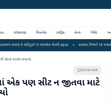
રાત
રાજકારણ
બિઝનેસ
સ્પોર્ટ્સ
હેલ્થ
ગેજેટ
અન
 ચાંદીપુરા? 6 બાળકોના મોતથી ફફડાટ
●
હવામાન વિભાગે 18 રાજ્યો માટે ભારે વરસા
કલી વોટનો આરોપ લગાવ્યો
Bookmark
ીમાં એક પણ સીટ ન જીતવા માટે
યો