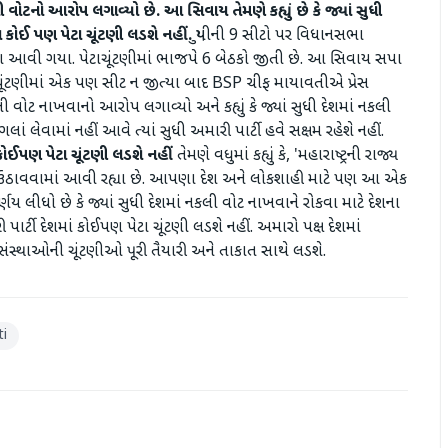
વોટનો આરોપ લગાવ્યો છે. આ સિવાય તેમણે કહ્યું છે કે જ્યાં સુધી
પા કોઈ પણ પેટા ચૂંટણી લડશે નહીં.
યુપીની 9 સીટો પર વિધાનસભા
ો પણ આવી ગયા. પેટાચૂંટણીમાં ભાજપે 6 બેઠકો જીતી છે. આ સિવાય સપા
ૂંટણીમાં એક પણ સીટ ન જીત્યા બાદ BSP ચીફ માયાવતીએ પ્રેસ
કલી વોટ નાખવાનો આરોપ લગાવ્યો અને કહ્યું કે જ્યાં સુધી દેશમાં નકલી
લાં લેવામાં નહીં આવે ત્યાં સુધી અમારી પાર્ટી હવે સક્ષમ રહેશે નહીં.
કોઈપણ
પેટા
ચૂંટણી
લડશે
નહીં
તેમણે વધુમાં કહ્યું કે, 'મહારાષ્ટ્રની રાજ્ય
ઉઠાવવામાં આવી રહ્યા છે. આપણા દેશ અને લોકશાહી માટે પણ આ એક
્ણય લીધો છે કે જ્યાં સુધી દેશમાં નકલી વોટ નાખવાને રોકવા માટે દેશના
ી પાર્ટી દેશમાં કોઈપણ પેટા ચૂંટણી લડશે નહીં. અમારો પક્ષ દેશમાં
સ્થાઓની ચૂંટણીઓ પૂરી તૈયારી અને તાકાત સાથે લડશે.
i