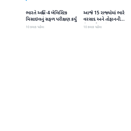
ભારતે અગ્નિ-4 બેલિસ્ટિક
આજે 15 રાજ્યોમાં ભારે
રાષ્ટ્રીય
રાષ્ટ્રીય
મિસાઇલનું સફળ પરીક્ષણ કર્યું
વરસાદ અને તોફાનની
ચેતવણી જારી
10 કલાક પહેલા
10 કલાક પહેલા