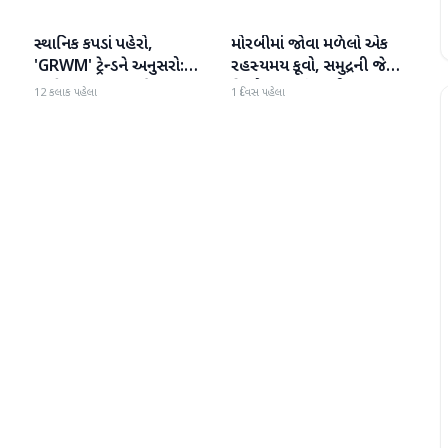
સ્થાનિક કપડાં પહેરો,
મોરબીમાં જોવા મળેલો એક
રાષ્ટ્રીય
રાષ્ટ્રીય
'GRWM' ટ્રેન્ડને અનુસરો:
રહસ્યમય કૂવો, સમુદ્રની જેમ
રાષ્ટ્રીય હાથવણાટ દિવસ પર
હિલોળા ખાતું પાણી
12 કલાક પહેલા
1 દિવસ પહેલા
પ્રધાનમંત્રી મોદી