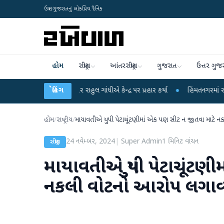
ઉત્તર ગુજરાતનું લોકપ્રિય દૈનિક
હોમ
રાષ્ટ્રીય
આંતરરાષ્ટ્રીય
ગુજરાત
ઉત્તર ગુજ
 આરોપો પર રાહુલ ગાંધીએ કેન્દ્ર પર પ્રહાર કર્યા
બ્રેકિંગ
●
હિંમતનગરમાં રહસ્યમય વાયરસ કે
હોમ
/
રાષ્ટ્રીય
/
માયાવતીએ યુપી પેટાચૂંટણીમાં એક પણ સીટ ન જીતવા માટે ન
24 નવેમ્બર, 2024
|
Super Admin
1
મિનિટ વાંચન
રાષ્ટ્રીય
માયાવતીએ યુપી પેટાચૂંટણ
નકલી વોટનો આરોપ લગાવ્