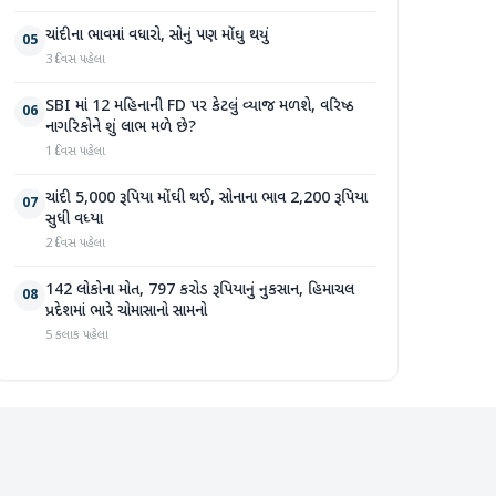
ચાંદીના ભાવમાં વધારો, સોનું પણ મોંઘુ થયું
05
3 દિવસ પહેલા
SBI માં 12 મહિનાની FD પર કેટલું વ્યાજ મળશે, વરિષ્ઠ
06
નાગરિકોને શું લાભ મળે છે?
1 દિવસ પહેલા
ચાંદી 5,000 રૂપિયા મોંઘી થઈ, સોનાના ભાવ 2,200 રૂપિયા
07
સુધી વધ્યા
2 દિવસ પહેલા
142 લોકોના મોત, 797 કરોડ રૂપિયાનું નુકસાન, હિમાચલ
08
પ્રદેશમાં ભારે ચોમાસાનો સામનો
5 કલાક પહેલા