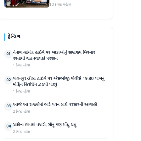
કાઢી, 'જો કામ ન હોય તો પગાર
10 કલાક પહેલા
બંધ કરો'
ટ્રેન્ડિંગ
નેનાવા-સાંચોર હાઈવે પર ખાડાઓનું સામ્રાજ્ય બિસ્માર
01
રસ્તાથી વાહનચાલકો પરેશાન
1 દિવસ પહેલા
પાલનપુર-ડીસા હાઇવે પર એસઓજી પોલીસે 19.80 લાખનું
02
મોર્ફિન હિરોઈન ઝડપી પાડ્યું
1 દિવસ પહેલા
આજે આ રાજ્યોમાં ભારે પવન સાથે વરસાદની આગાહી
03
2 દિવસ પહેલા
ચાંદીના ભાવમાં વધારો, સોનું પણ મોંઘુ થયું
04
2 દિવસ પહેલા