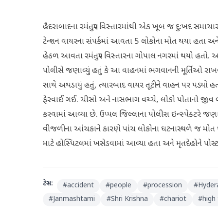
હૈદરાબાદના રમંતપુર વિસ્તારમાંથી એક ખૂબ જ દુઃખદ સમાચાર 
ટેન્શન વાયરના સંપર્કમાં આવતા 5 લોકોના મોત થયા હતા અ
હેઠળ આવતા રમંતપુર વિસ્તારના ગોપાલ નગરમાં થયો હતો. આ ઘટ
પોલીસે જણાવ્યું હતું કે આ વાહનમાં ભગવાનની મૂર્તિઓ ર
સાથે અથડાયું હતું, ત્યારબાદ વાયર તૂટીને વાહન પર પડ્ય
ફેરવાઈ ગઈ. ચીસો અને નાસભાગ વચ્ચે, લોકો પોતાનો જીવ બ
કરવામાં આવ્યા છે. ઉપ્પલ જિલ્લાના પોલીસ ઇન્સ્પેક્ટરે જણાવ્યુ
વીજળીના આંચકાને કારણે પાંચ લોકોના ઘટનાસ્થળે જ મોત
માટે હોસ્પિટલમાં ખસેડવામાં આવ્યા હતા અને મૃતદેહોને પોસ્ટમ
ટેગ્સ:
#
accident
#
people
#
procession
#
Hyder
#
Janmashtami
#
Shri Krishna
#
chariot
#
high