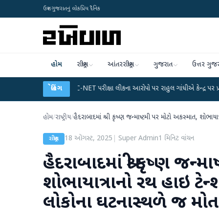
ઉત્તર ગુજરાતનું લોકપ્રિય દૈનિક
હોમ
રાષ્ટ્રીય
આંતરરાષ્ટ્રીય
ગુજરાત
ઉત્તર ગુજ
લાન
●
UGC-NET પરીક્ષા લીકના આરોપો પર રાહુલ ગાંધીએ કેન્દ્ર પર પ્રહાર કર્યા
બ્રેકિંગ
●
હોમ
/
રાષ્ટ્રીય
/
હૈદરાબાદમાં શ્રી કૃષ્ણ જન્માષ્ટમી પર મોટો અકસ્માત, શોભાયા
18 ઑગસ્ટ, 2025
|
Super Admin
1
મિનિટ વાંચન
રાષ્ટ્રીય
હૈદરાબાદમાં શ્રી કૃષ્ણ જન્
શોભાયાત્રાનો રથ હાઇ ટેન્
લોકોના ઘટનાસ્થળે જ મોત