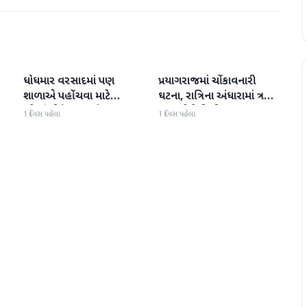
ધોધમાર વરસાદમાં પણ
પ્રયાગરાજમાં ચોંકાવનારી
રાષ્ટ્રીય
રાષ્ટ્રીય
શાળાએ પહોંચવા માટે
ઘટના, રાત્રિના અંધારામાં ત્રણ
છોકરીઓને જીવ જોખમમાં
મૂંગા લોકોની તીક્ષ્ણ
1 દિવસ પહેલા
1 દિવસ પહેલા
નાખવાની ફરજ પડી
હથિયારોથી હત્યા