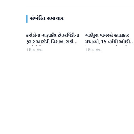
સંબંધિત સમાચાર
કરોડોના નાણાકીય છેતરપિંડીના
ચાંદીપુરા વાયરસે હાહાકાર
રાષ્ટ્રીય
રાષ્ટ્રીય
ફરાર આરોપી વિશાખા રાઠોડને
મચાવ્યો, 15 વર્ષથી ઓછી
યુએઈથી ભારત લાવવામાં
ઉંમરના 22 બાળકોના મોત
1 દિવસ પહેલા
1 દિવસ પહેલા
આવ્યો