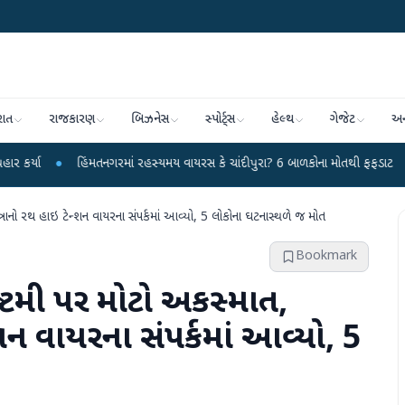
રાત
રાજકારણ
બિઝનેસ
સ્પોર્ટ્સ
હેલ્થ
ગેજેટ
અન
હિંમતનગરમાં રહસ્યમય વાયરસ કે ચાંદીપુરા? 6 બાળકોના મોતથી ફફડાટ
●
હવામાન વિભ
ત્રાનો રથ હાઇ ટેન્શન વાયરના સંપર્કમાં આવ્યો, 5 લોકોના ઘટનાસ્થળે જ મોત
Bookmark
માષ્ટમી પર મોટો અકસ્માત,
શન વાયરના સંપર્કમાં આવ્યો, 5