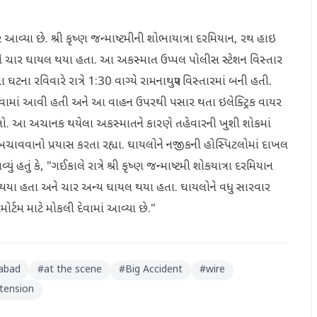
આવ્યા છે. શ્રી કૃષ્ણ જન્માષ્ટમીની શોભાયાત્રા દરમિયાન, રથ હાઇ
ને ચાર ઘાયલ થયા હતા. આ અકસ્માત ઉપ્પલ પોલીસ સ્ટેશન વિસ્તાર
ના રવિવારે રાત્રે 1:30 વાગ્યે રામનાથપુર વિસ્તારમાં બની હતી.
ાખવામાં આવી હતી અને આ વાહન ઉપરથી પસાર થતા ઇલેક્ટ્રિક વાયર
ો હતો. આ અચાનક થયેલા અકસ્માતને કારણે તહેવારની ખુશી શોકમાં
ચાવવાનો પ્રયાસ કરતા રહ્યા. ઘાયલોને નજીકની હોસ્પિટલોમાં દાખલ
ં હતું કે, "ગઈકાલે રાત્રે શ્રી કૃષ્ણ જન્માષ્ટમી શોકયાત્રા દરમિયાન
 થયા હતા અને ચાર અન્ય ઘાયલ થયા હતા. ઘાયલોને વધુ સારવાર
ોર્ટમ માટે મોકલી દેવામાં આવ્યા છે."
abad
#
at the scene
#
Big Accident
#
wire
 tension