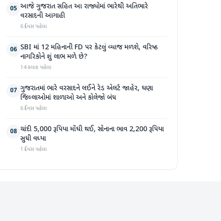
આજે ગુજરાત સહિત આ રાજ્યોમાં ભારેથી અતિભારે
05
વરસાદની આગાહી
6 દિવસ પહેલા
SBI માં 12 મહિનાની FD પર કેટલું વ્યાજ મળશે, વરિષ્ઠ
06
નાગરિકોને શું લાભ મળે છે?
14 કલાક પહેલા
ગુજરાતમાં ભારે વરસાદને લઈને રેડ એલર્ટ જાહેર, ઘણા
07
જિલ્લાઓમાં શાળાઓ અને કોલેજો બંધ
6 દિવસ પહેલા
ચાંદી 5,000 રૂપિયા મોંઘી થઈ, સોનાના ભાવ 2,200 રૂપિયા
08
સુધી વધ્યા
1 દિવસ પહેલા