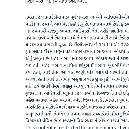
(જી.એન.એસ) તા. 14 ગાંધીનગર/નર્મદા,
નર્મદા જિલ્લાનાડેડીયાપાડા પૂર્વ ધારાસભ્ય અને આદિવાસીઓ
પાર્ટી (ભાજપ) ને અલવિદા કહી દીધું છે. ભાજપ સાથે છેડો ફાડ્
ભાજપમાંથી રાજીનામું આપતાં આદિવાસી નેતા તરીકે જાણીતા મહેશ
હવે આક્ષેપો અને નિરાશા સાથે તેમણે ભાજપ પાર્ટી સાથે છેડો ફા
ધારાસભ્ય પણ રહી ચૂક્યા છે. ઉલ્લેખનીય છે 11મી માર્ચ 202
ટ્રાઇબલ પાર્ટી (BTP)ના વડા મહેશ વસાવા ભાજપમાં જોડાયા હત
એવું પ્રભુત્વ છે. મહેશ વસાવાના ભાજપમાં જોડાઈ જવાને કા
ગઇ હતી. મહેશ વસાવાના પિતા છોટુભાઈ વસાવા ખુદ બીટીપી પા
કર્યો હતો, ત્યારે તેમને આ વાત જાણી મોટો આંચકો લાગ્યો હ
આવ્યો હતો ત્યારે તો તેમણે બહુ શાનથી કહ્યું હતું કે, ‘આખી
શકે.’ હવે જ્યારે તેમણે રાજીનામું આપ્યું ત્યારે તેમને સવાલ કર
ગુજરાતના આદિવાસી પટ્ટાના જિલ્લાઓના દિગ્ગજ નેતા છે છોટ
મહેશ વસાવા. મહેશ વસાવા નર્મદા જિલ્લાના ડેડીયાપાડા પૂર્વ
મારુતિસિંહ અટોદરિયાનો હાથ પકડીને ભાજપમાં પ્રવેશ્યા હત
અનુભવાઈ હતી. તેમણે ભાજપમાં અહંકાર વ્યાપેલો હોવાનું નિવેદ
વિકાસથી વંચિત છે. ભાજપની વિચારધારાને લીધે ભાજપ છોડવી
This content is restricted to site members. If y