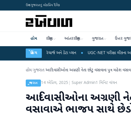
ઉત્તર ગુજરાતનું લોકપ્રિય દૈનિક
હોમ
રાષ્ટ્રીય
આંતરરાષ્ટ્રીય
ગુજરાત
ઉત્તર ગુજ
ોબાઈલ રિચાર્જ અને ડેટા પ્લાન
બ્રેકિંગ
●
UGC-NET પરીક્ષા લીકના આરોપો પર રાહુલ ગાંધીએ કેન્દ
હોમ
/
ગુજરાત
/
આદિવાસીઓના અગ્રણી નેતા છોટુ વસાવાના પુત્ર મહેશ વસાવ
14 એપ્રિલ, 2025
|
Super Admin
1
મિનિટ વાંચન
ગુજરાત
આદિવાસીઓના અગ્રણી નેતા
વસાવાએ ભાજપ સાથે છેડો