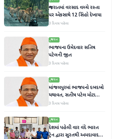
ગુજરાતમાં વરસાદ વચ્ચે રસ્તા
પર એકસાથે 12 સિંહો દેખાયા
3 દિવસ પહેલા
ગુજરાત
ભાજપના ઉમેદવાર સતિષ
પટેલની જીત
3 દિવસ પહેલા
ગુજરાત
માંજલપુરમાં ભાજપનો દબદબો
યથાવત, સતીષ પટેલ મોટા
માર્જિનથી આગળ
3 દિવસ પહેલા
ગુજરાત
દેશમાં પહેલી વાર વંદે ભારત
ટ્રેન દ્વારા સુરતથી અમદાવાદ