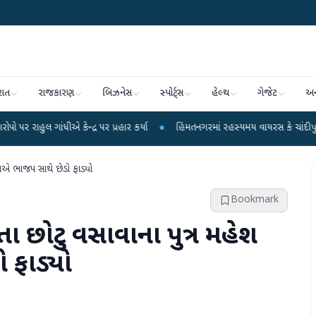
રાત
રાજકારણ
બિઝનેસ
સ્પોર્ટ્સ
હેલ્થ
ગેજેટ
અન
્ર પર પ્રહાર કર્યા
●
હિંમતનગરમાં રહસ્યમય વાયરસ કે ચાંદીપુરા? 6 બાળકોના મોતથ
ાએ ભાજપ સાથે છેડો ફાડ્યો
Bookmark
 છોટુ વસાવાના પુત્ર મહેશ
 ફાડ્યો