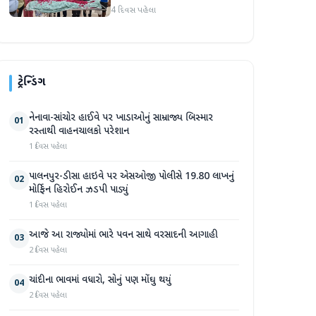
હૃદય પહોંચાડવામાં આવ્યું
4 દિવસ પહેલા
ટ્રેન્ડિંગ
નેનાવા-સાંચોર હાઈવે પર ખાડાઓનું સામ્રાજ્ય બિસ્માર
01
રસ્તાથી વાહનચાલકો પરેશાન
1 દિવસ પહેલા
પાલનપુર-ડીસા હાઇવે પર એસઓજી પોલીસે 19.80 લાખનું
02
મોર્ફિન હિરોઈન ઝડપી પાડ્યું
1 દિવસ પહેલા
આજે આ રાજ્યોમાં ભારે પવન સાથે વરસાદની આગાહી
03
2 દિવસ પહેલા
ચાંદીના ભાવમાં વધારો, સોનું પણ મોંઘુ થયું
04
2 દિવસ પહેલા