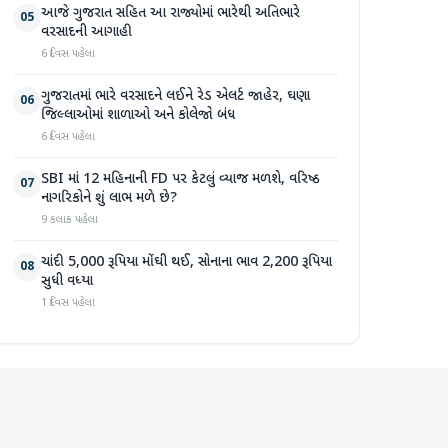
આજે ગુજરાત સહિત આ રાજ્યોમાં ભારેથી અતિભારે
05
વરસાદની આગાહી
6 દિવસ પહેલા
ગુજરાતમાં ભારે વરસાદને લઈને રેડ એલર્ટ જાહેર, ઘણા
06
જિલ્લાઓમાં શાળાઓ અને કોલેજો બંધ
6 દિવસ પહેલા
SBI માં 12 મહિનાની FD પર કેટલું વ્યાજ મળશે, વરિષ્ઠ
07
નાગરિકોને શું લાભ મળે છે?
9 કલાક પહેલા
ચાંદી 5,000 રૂપિયા મોંઘી થઈ, સોનાના ભાવ 2,200 રૂપિયા
08
સુધી વધ્યા
1 દિવસ પહેલા