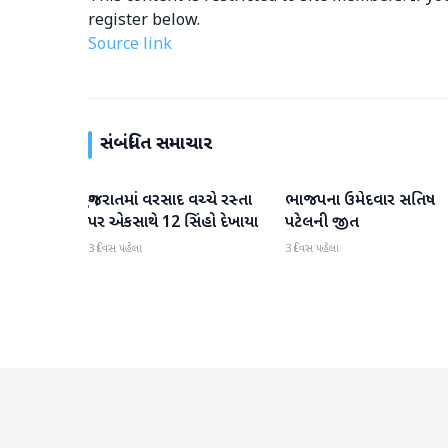
register below.
Source link
સંબંધિત સમાચાર
ગુજરાતમાં વરસાદ વચ્ચે રસ્તા
ભાજપના ઉમેદવાર સતિષ
ગુજરાત
ગુજરાત
પર એકસાથે 12 સિંહો દેખાયા
પટેલની જીત
3 દિવસ પહેલા
3 દિવસ પહેલા