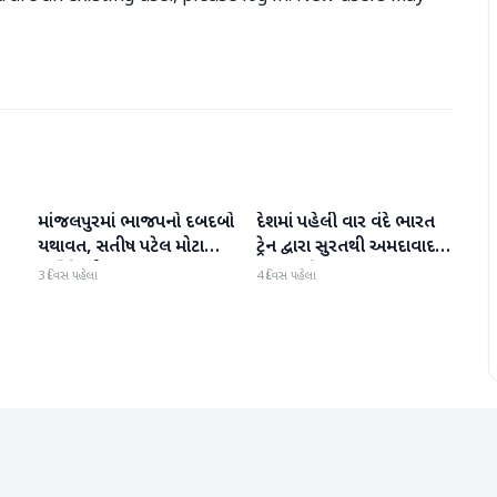
માંજલપુરમાં ભાજપનો દબદબો
દેશમાં પહેલી વાર વંદે ભારત
ગુજરાત
ગુજરાત
યથાવત, સતીષ પટેલ મોટા
ટ્રેન દ્વારા સુરતથી અમદાવાદ
માર્જિનથી આગળ
હૃદય પહોંચાડવામાં આવ્યું
3 દિવસ પહેલા
4 દિવસ પહેલા