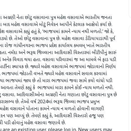
ના અગ્રણી નેતા છોટુ વસાવાના પુત્ર મહેશ વસાવાએ ભારતીય જનતા
યા બાદ મહેશ વસાવાએ મોટું નિવેદન આપીને કેટલાક આક્ષેપો કર્યા છે.
 વસાવાએ કહ્યું હતું કે, ‘ભાજપમાં કામને ન્યાય નથી મળતો.’ જો કે,
ડ્યો છે. તેઓ છોટુ વસાવાના પુત્ર છે. મહેશ વસાવા ડેડિયાપાડાથી પૂર્વ
4ના રોજ ગાંધીનગરના ભાજપ પ્રદેશ કાર્યાલય કમલમ્ ખાતે ભારતીય
ા. નર્મદા અને ભરૂચ જિલ્લાના આદિવાસી વિસ્તારમાં બીટીપીનું સારું
રણે અનેક વિવાદ થયા હતા. વસાવા પરિવારમાં જ આ મામલે બે ફાડ પડી
ર્ટીના સ્થાપક છે. જ્યારે મહેશ વસાવાએ ભાજપમાં જોડાવાનો નિર્ણય
તો. ભાજપમાં જોડાતી વખતે જ્યારે મહેશ વસાવાને સવાલ કરવામાં
 દુનિયા ભાજપમાં જાય છે તો મારા ભાજપમાં જવા સામે કયો વાંધો પડી
વામાં આવતા તેમણે કહ્યું કે ભાજપમાં મારા કામને કોઈ ન્યાય મળતો નથી.
ુ વસાવા. આદિવાસીઓના અગ્રણી નેતા ગણાતા છોટુ વસાવાના પુત્ર છે
 ધારાસભ્ય છે. તેઓ વર્ષ 2024માં ભરૂચ જિલ્લા ભાજપ પ્રમુખ
ા. મહેશ વસાવાને પોતાના કામને ન્યાય ન મળતો હોવાની લાગણી
ન પણ આપ્યું છે. તેમણે કહ્યું કે, આદિવાસી વિસ્તારો હજૂ પણ
 પડી હોવાનું મહેશ વસાવા જણાવે છે.
ou are an existing user, please log in. New users may