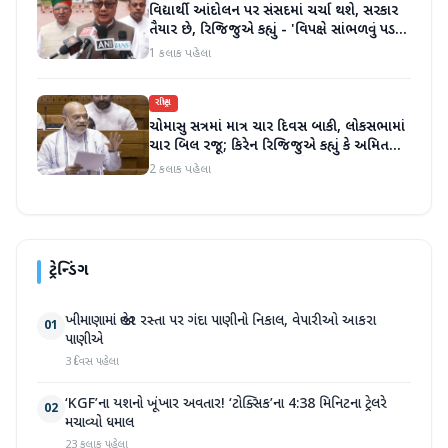
વિદ્યાર્થી આંદોલન પર સંસદમાં ચર્ચા થશે, સરકાર
તૈયાર છે, રિજિજુએ કહ્યું - 'વિપક્ષે સાંભળવું પડશે,
ગૃહમંત્રી જવાબ આપશે'
1 કલાક પહેલા
રાષ્ટ્રીય
ચોમાસુ સત્રમાં માત્ર ચાર દિવસ બાકી, લોકસભામાં
ચાર બિલ રજૂ; કિરેન રિજિજુએ કહ્યું કે અમિત
શાહ ચર્ચા પછી જવાબ આપશે
2 કલાક પહેલા
ટ્રેન્ડિંગ
ખીમાણામાં જાહેર રસ્તા પર ગંદા પાણીનો નિકાલ, વેપારીઓ આકરા
01
પાણીએ
3 દિવસ પહેલા
‘KGF’ના યશનો ખૂંખાર અવતાર! ‘ટોક્સિક’ના 4:38 મિનિટના ટ્રેલરે
02
મચાવ્યો ધમાલ
23 કલાક પહેલા