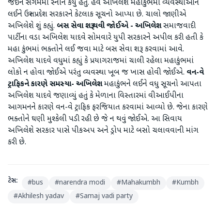
જઈને સંગમમાં સ્નાન કર્યું હતું. હવે અખિલેશે મહાકુંભમાં વ્યવસ્થાઓને
લઈને ઉત્તર પ્રદેશ સરકારને કેટલાક સૂચનો આપ્યા છે. ચાલો જાણીએ
અખિલેશે શું કહ્યું.
બસ સેવા શરૂ થવી જોઈએ - અખિલેશ
સમાજવાદી
પાર્ટીના વડા અખિલેશ યાદવે સોમવારે યુપી સરકારને અપીલ કરી હતી કે
મહા કુંભમાં ભક્તોને લઈ જવા માટે બસ સેવા શરૂ કરવામાં આવે.
અખિલેશ યાદવે વધુમાં કહ્યું કે પ્રયાગરાજમાં ચાલી રહેલા મહાકુંભમાં
લોકો ન હોવા જોઈએ પરંતુ વ્યવસ્થા ખૂબ જ ખાસ હોવી જોઈએ.
વન-વે
ટ્રાફિકને કારણે સમસ્યા- અખિલેશ
મહાકુંભને લઈને વધુ સૂચનો આપતા
અખિલેશ યાદવે જણાવ્યું હતું કે મેળાના વિસ્તારમાં વીઆઈપીના
આગમનને કારણે વન-વે ટ્રાફિક ફરજિયાત કરવામાં આવ્યો છે. જેના કારણે
ભક્તોને ઘણી મુશ્કેલી પડી રહી છે જે ન થવું જોઈએ. આ સિવાય
અખિલેશે સરકાર પાસે પીકઅપ અને ડ્રોપ માટે બસો ચલાવવાની માંગ
કરી છે.
ટેગ્સ:
#
bus
#
narendra modi
#
Mahakumbh
#
Kumbh
#
Akhilesh yadav
#
Samaj vadi party