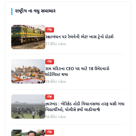
રાષ્ટ્રીય
ના વધુ સમાચાર
રાષ્ટ્રીય
રક્ષાબંધન પર રેલવેની ભેટ! ખાસ ટ્રેનો દોડશે
37 મિનિટ પહેલા
રાષ્ટ્રીય
રામ મંદિરના CEO પદ માટે 18 ઉમેદવારો
શોર્ટલિસ્ટ થયા
38 મિનિટ પહેલા
રાષ્ટ્રીય
ઝારખંડ : બેરિકેડ તોડી વિધાનસભા તરફ ધસી ગયા
વિદ્યાર્થીઓ, પોલીસે કર્યો લાઠીચાર્જ
56 મિનિટ પહેલા
રાષ્ટ્રીય