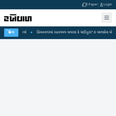
E-Paper
|
Login
હાર કર્યા
બ્રેકિંગ
●
હિંમતનગરમાં રહસ્યમય વાયરસ કે ચાંદીપુરા? 6 બાળકોના મોતથી ફફડાટ