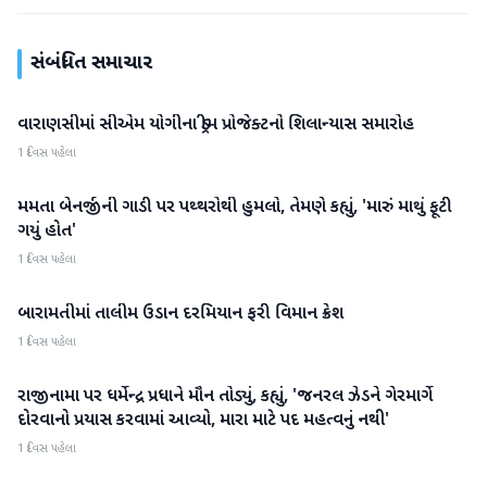
સંબંધિત સમાચાર
વારાણસીમાં સીએમ યોગીના ડ્રીમ પ્રોજેક્ટનો શિલાન્યાસ સમારોહ
રાષ્ટ્રીય
1 દિવસ પહેલા
મમતા બેનર્જીની ગાડી પર પથ્થરોથી હુમલો, તેમણે કહ્યું, 'મારું માથું ફૂટી
રાષ્ટ્રીય
ગયું હોત'
1 દિવસ પહેલા
બારામતીમાં તાલીમ ઉડાન દરમિયાન ફરી વિમાન ક્રેશ
રાષ્ટ્રીય
1 દિવસ પહેલા
રાજીનામા પર ધર્મેન્દ્ર પ્રધાને મૌન તોડ્યું, કહ્યું, 'જનરલ ઝેડને ગેરમાર્ગે
રાષ્ટ્રીય
દોરવાનો પ્રયાસ કરવામાં આવ્યો, મારા માટે પદ મહત્વનું નથી'
1 દિવસ પહેલા