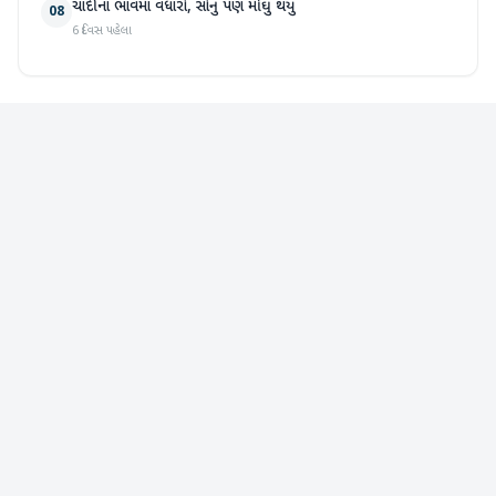
ચાંદીના ભાવમાં વધારો, સોનું પણ મોંઘુ થયું
08
6 દિવસ પહેલા