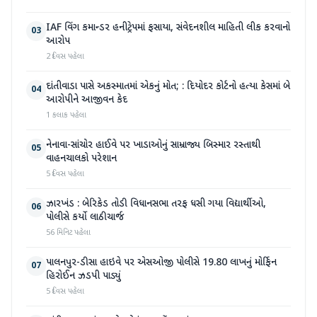
IAF વિંગ કમાન્ડર હનીટ્રેપમાં ફસાયા, સંવેદનશીલ માહિતી લીક કરવાનો
03
આરોપ
2 દિવસ પહેલા
દાંતીવાડા પાસે અકસ્માતમાં એકનું મોત; : દિયોદર કોર્ટનો હત્યા કેસમાં બે
04
આરોપીને આજીવન કેદ
1 કલાક પહેલા
નેનાવા-સાંચોર હાઈવે પર ખાડાઓનું સામ્રાજ્ય બિસ્માર રસ્તાથી
05
વાહનચાલકો પરેશાન
5 દિવસ પહેલા
ઝારખંડ : બેરિકેડ તોડી વિધાનસભા તરફ ધસી ગયા વિદ્યાર્થીઓ,
06
પોલીસે કર્યો લાઠીચાર્જ
56 મિનિટ પહેલા
પાલનપુર-ડીસા હાઇવે પર એસઓજી પોલીસે 19.80 લાખનું મોર્ફિન
07
હિરોઈન ઝડપી પાડ્યું
5 દિવસ પહેલા