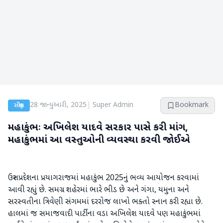
28 જાન્યુઆરી, 2025
|
Super Admin
Bookmark
રાષ્ટ્રીય
મહાકુંભઃ અખિલેશ યાદવે સરકાર પાસે કરી માંગ,
મહાકુંભમાં આ વસ્તુઓની વ્યવસ્થા કરવી જોઈએ
ઉત્તર પ્રદેશના પ્રયાગરાજમાં મહાકુંભ 2025નું ભવ્ય આયોજન કરવામાં
આવી રહ્યું છે. સમગ્ર શહેરમાં ભારે ભીડ છે અને ગંગા, યમુના અને
સરસ્વતીના ત્રિવેણી સંગમમાં દરરોજ લાખો ભક્તો સ્નાન કરી રહ્યા છે.
હાલમાં જ સમાજવાદી પાર્ટીના વડા અખિલેશ યાદવે પણ મહાકુંભમાં