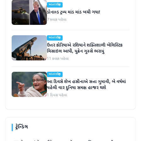
આંતરરાષ્ટ્રીય
ડોનાલ્ડ ટ્રમ્પ માંડ માંડ બચી ગયા!
7 કલાક પહેલા
આંતરરાષ્ટ્રીય
ઉત્તર કોરિયાએ રશિયાને શક્તિશાળી બેલિસ્ટિક
મિસાઇલ આપી, યુક્રેન ગુસ્સે ભરાયું
11 કલાક પહેલા
આંતરરાષ્ટ્રીય
આ દિવસે શેખ હસીનાએ સત્તા ગુમાવી, બે વર્ષમાં
પહેલી વાર દુનિયા સમક્ષ હાજર થશે
1 દિવસ પહેલા
ટ્રેન્ડિંગ