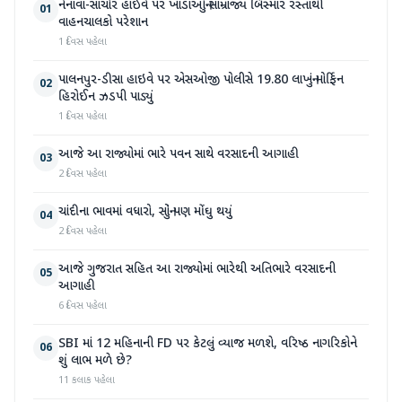
નેનાવા-સાંચોર હાઈવે પર ખાડાઓનું સામ્રાજ્ય બિસ્માર રસ્તાથી
01
વાહનચાલકો પરેશાન
1 દિવસ પહેલા
પાલનપુર-ડીસા હાઇવે પર એસઓજી પોલીસે 19.80 લાખનું મોર્ફિન
02
હિરોઈન ઝડપી પાડ્યું
1 દિવસ પહેલા
આજે આ રાજ્યોમાં ભારે પવન સાથે વરસાદની આગાહી
03
2 દિવસ પહેલા
ચાંદીના ભાવમાં વધારો, સોનું પણ મોંઘુ થયું
04
2 દિવસ પહેલા
આજે ગુજરાત સહિત આ રાજ્યોમાં ભારેથી અતિભારે વરસાદની
05
આગાહી
6 દિવસ પહેલા
SBI માં 12 મહિનાની FD પર કેટલું વ્યાજ મળશે, વરિષ્ઠ નાગરિકોને
06
શું લાભ મળે છે?
11 કલાક પહેલા