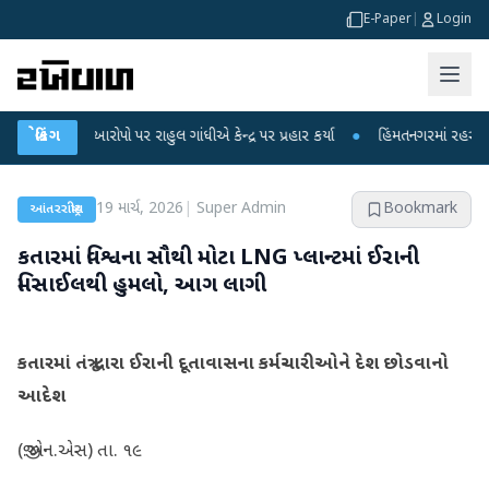
E-Paper
|
Login
આરોપો પર રાહુલ ગાંધીએ કેન્દ્ર પર પ્રહાર કર્યા
બ્રેકિંગ
●
હિંમતનગરમાં રહસ્યમય વાયરસ કે ચ
19 માર્ચ, 2026
|
Super Admin
Bookmark
આંતરરાષ્ટ્રીય
કતારમાં વિશ્વના સૌથી મોટા LNG પ્લાન્ટમાં ઈરાની
મિસાઈલથી હુમલો, આગ લાગી
કતારમાં તંત્ર દ્વારા ઈરાની દૂતાવાસના કર્મચારીઓને દેશ છોડવાનો
આદેશ
(જી.એન.એસ) તા. ૧૯