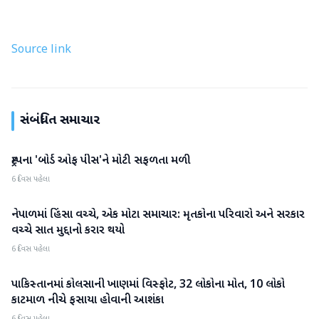
Source link
સંબંધિત સમાચાર
ટ્રમ્પના 'બોર્ડ ઓફ પીસ'ને મોટી સફળતા મળી
આંતરરાષ્ટ્રીય
6 દિવસ પહેલા
નેપાળમાં હિંસા વચ્ચે, એક મોટા સમાચાર: મૃતકોના પરિવારો અને સરકાર
આંતરરાષ્ટ્રીય
વચ્ચે સાત મુદ્દાનો કરાર થયો
6 દિવસ પહેલા
પાકિસ્તાનમાં કોલસાની ખાણમાં વિસ્ફોટ, 32 લોકોના મોત, 10 લોકો
આંતરરાષ્ટ્રીય
કાટમાળ નીચે ફસાયા હોવાની આશંકા