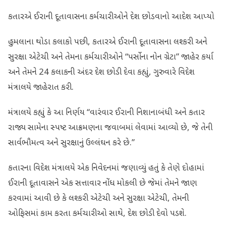
કતારએ ઈરાની દૂતાવાસના કર્મચારીઓને દેશ છોડવાનો આદેશ આપ્યો
હુમલાના થોડા કલાકો પછી, કતારએ ઈરાની દૂતાવાસના લશ્કરી અને
સુરક્ષા એટેચી અને તેમના કર્મચારીઓને “પર્સોના નોન ગ્રેટા” જાહેર કર્યા
અને તેમને 24 કલાકની અંદર દેશ છોડી દેવા કહ્યું, ગુરુવારે વિદેશ
મંત્રાલયે જાહેરાત કરી.
મંત્રાલયે કહ્યું કે આ નિર્ણય “વારંવાર ઈરાની નિશાનાબંધી અને કતાર
રાજ્ય સામેના સ્પષ્ટ આક્રમણના જવાબમાં લેવામાં આવ્યો છે, જે તેની
સાર્વભૌમત્વ અને સુરક્ષાનું ઉલ્લંઘન કરે છે.”
કતારના વિદેશ મંત્રાલયે એક નિવેદનમાં જણાવ્યું હતું કે તેણે દોહામાં
ઈરાની દૂતાવાસને એક સત્તાવાર નોંધ મોકલી છે જેમાં તેમને જાણ
કરવામાં આવી છે કે લશ્કરી એટેચી અને સુરક્ષા એટેચી, તેમની
ઓફિસમાં કામ કરતા કર્મચારીઓ સાથે, દેશ છોડી દેવો પડશે.