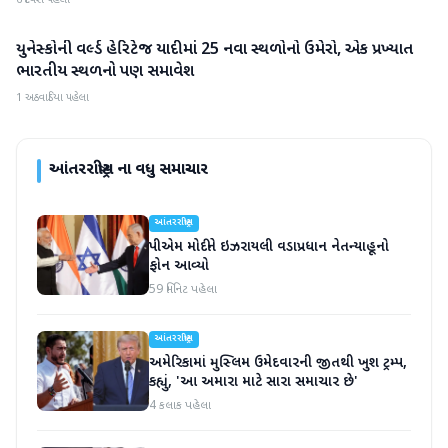
6 દિવસ પહેલા
યુનેસ્કોની વર્લ્ડ હેરિટેજ યાદીમાં 25 નવા સ્થળોનો ઉમેરો, એક પ્રખ્યાત
આંતરરાષ્ટ્રીય
ભારતીય સ્થળનો પણ સમાવેશ
1 અઠવાડિયા પહેલા
આંતરરાષ્ટ્રીય
ના વધુ સમાચાર
આંતરરાષ્ટ્રીય
પીએમ મોદીને ઇઝરાયલી વડાપ્રધાન નેતન્યાહૂનો
ફોન આવ્યો
59 મિનિટ પહેલા
આંતરરાષ્ટ્રીય
અમેરિકામાં મુસ્લિમ ઉમેદવારની જીતથી ખુશ ટ્રમ્પ,
કહ્યું, 'આ અમારા માટે સારા સમાચાર છે'
4 કલાક પહેલા