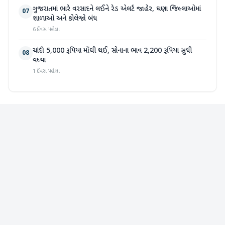
ગુજરાતમાં ભારે વરસાદને લઈને રેડ એલર્ટ જાહેર, ઘણા જિલ્લાઓમાં
07
શાળાઓ અને કોલેજો બંધ
6 દિવસ પહેલા
ચાંદી 5,000 રૂપિયા મોંઘી થઈ, સોનાના ભાવ 2,200 રૂપિયા સુધી
08
વધ્યા
1 દિવસ પહેલા