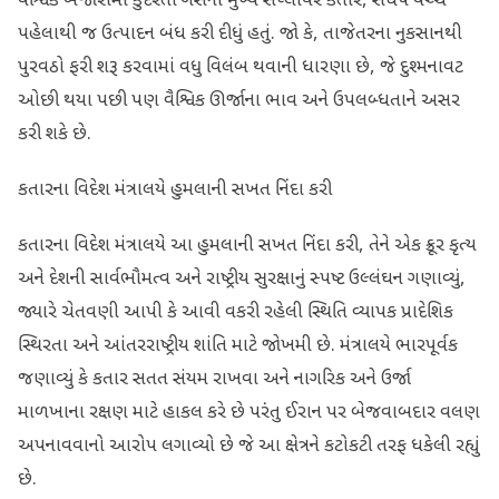
વૈશ્વિક બજારોમાં કુદરતી ગેસનો મુખ્ય સપ્લાયર કતાર, સંઘર્ષ વચ્ચે
પહેલાથી જ ઉત્પાદન બંધ કરી દીધું હતું. જો કે, તાજેતરના નુકસાનથી
પુરવઠો ફરી શરૂ કરવામાં વધુ વિલંબ થવાની ધારણા છે, જે દુશ્મનાવટ
ઓછી થયા પછી પણ વૈશ્વિક ઊર્જાના ભાવ અને ઉપલબ્ધતાને અસર
કરી શકે છે.
કતારના વિદેશ મંત્રાલયે હુમલાની સખત નિંદા કરી
કતારના વિદેશ મંત્રાલયે આ હુમલાની સખત નિંદા કરી, તેને એક ક્રૂર કૃત્ય
અને દેશની સાર્વભૌમત્વ અને રાષ્ટ્રીય સુરક્ષાનું સ્પષ્ટ ઉલ્લંઘન ગણાવ્યું,
જ્યારે ચેતવણી આપી કે આવી વકરી રહેલી સ્થિતિ વ્યાપક પ્રાદેશિક
સ્થિરતા અને આંતરરાષ્ટ્રીય શાંતિ માટે જોખમી છે. મંત્રાલયે ભારપૂર્વક
જણાવ્યું કે કતાર સતત સંયમ રાખવા અને નાગરિક અને ઉર્જા
માળખાના રક્ષણ માટે હાકલ કરે છે પરંતુ ઈરાન પર બેજવાબદાર વલણ
અપનાવવાનો આરોપ લગાવ્યો છે જે આ ક્ષેત્રને કટોકટી તરફ ધકેલી રહ્યું
છે.