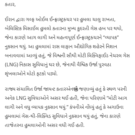
કતાર,
ઈરાન દ્વારા ગલ્ફ ઓઈલ ઈન્ફ્રાસ્ટ્રક્ચર પર હુમલા ચાલુ રાખતા,
બેલિસ્ટિક મિસાઈલ હુમલો કતારના મુખ્ય કુદરતી ગેસ હબ પર થયો,
જેના કારણે આગ લાગી અને મહત્વપૂર્ણ ઈન્ફ્રાસ્ટ્રક્ચરને “વ્યાપક”
નુકસાન થયું. આ હુમલામાં રાસ લાફાન ઔદ્યોગિક શહેરને નિશાન
બનાવવામાં આવ્યું હતું, જે વિશ્વની સૌથી મોટી લિક્વિફાઈડ નેચરલ ગેસ
(LNG) નિકાસ સુવિધાનું ઘર છે, જેનાથી વૈશ્વિક ઉર્જા પુરવઠા
શૃંખલાઓને મોટો ફટકો પડ્યો.
રાજ્ય સંચાલિત ઉર્જા જાયન્ટ કતારએનર્જીએ જણાવ્યું હતું કે સ્થળ પરની
અનેક LNG સુવિધાઓને અસર થઈ હતી, જેના પરિણામે “મોટી આગ
લાગી અને વધુ વ્યાપક નુકસાન થયું.” કંપનીએ નોંધ્યું હતું કે અગાઉના
હુમલામાં ગેસ-થી-લિક્વિડ સુવિધાને નુકસાન થયું હતું, જેના કારણે
તાજેતરના હુમલાઓની અસર વધી ગઈ હતી.