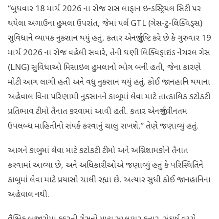
“બુધવાર 18 માર્ચ 2026 ના રોજ રાસ લાફાન ઇન્ડસ્ટ્રિયલ સિટી પર
થયેલા અગાઉના હુમલા ઉપરાંત, જેમાં પર્લ GTL (ગેસ-ટુ-લિક્વિડ્સ)
સુવિધાને વ્યાપક નુકસાન થયું હતું, કતાર એનર્જી પુષ્ટિ કરે છે કે ગુરુવાર 19
માર્ચ 2026 ના રોજ વહેલી સવારે, તેની ઘણી લિક્વિફાઇડ નેચરલ ગેસ
(LNG) સુવિધાઓ મિસાઇલ હુમલાનો ભોગ બની હતી, જેના કારણે
મોટી આગ લાગી હતી અને વધુ નુકસાન થયું હતું. કોઈ જાનહાનિ થયાના
અહેવાલ વિના પરિણામી નુકસાનને કાબૂમાં લેવા માટે તાત્કાલિક કટોકટી
પ્રતિભાવ ટીમો તૈનાત કરવામાં આવી હતી. કતાર એનર્જી નવીનતમ
ઉપલબ્ધ માહિતીનો સંપર્ક કરવાનું ચાલુ રાખશે,” તેણે જણાવ્યું હતું.
આગને કાબુમાં લેવા માટે કટોકટી ટીમો અને અગ્નિશામકોને તૈનાત
કરવામાં આવ્યા છે, અને અધિકારીઓએ જણાવ્યું હતું કે પરિસ્થિતિને
કાબુમાં લેવા માટે પ્રયાસો ચાલી રહ્યા છે. અત્યાર સુધી કોઈ જાનહાનિના
અહેવાલ નથી.