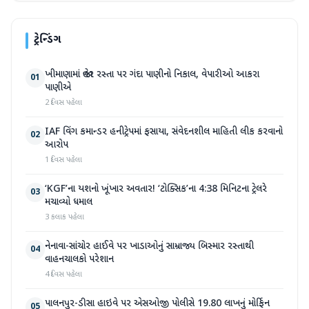
ટ્રેન્ડિંગ
ખીમાણામાં જાહેર રસ્તા પર ગંદા પાણીનો નિકાલ, વેપારીઓ આકરા
01
પાણીએ
2 દિવસ પહેલા
IAF વિંગ કમાન્ડર હનીટ્રેપમાં ફસાયા, સંવેદનશીલ માહિતી લીક કરવાનો
02
આરોપ
1 દિવસ પહેલા
‘KGF’ના યશનો ખૂંખાર અવતાર! ‘ટોક્સિક’ના 4:38 મિનિટના ટ્રેલરે
03
મચાવ્યો ધમાલ
3 કલાક પહેલા
નેનાવા-સાંચોર હાઈવે પર ખાડાઓનું સામ્રાજ્ય બિસ્માર રસ્તાથી
04
વાહનચાલકો પરેશાન
4 દિવસ પહેલા
પાલનપુર-ડીસા હાઇવે પર એસઓજી પોલીસે 19.80 લાખનું મોર્ફિન
05