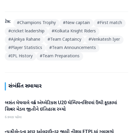
ટેગ્સ:
#
Champions Trophy
#
New captain
#
First match
#
cricket leadership
#
Kolkata Knight Riders
#
Ajinkya Rahane
#
Team Captaincy
#
Venkatesh Iyer
#
Player Statistics
#
Team Announcements
#
IPL History
#
Team Preparations
સંબંધિત સમાચાર
બસંત મેઘવાલે વર્લ્ડ એથ્લેટિક્સ U20 ચેમ્પિયનશિપમાં ઉંચી કૂદકામાં
રમતગમત
સિલ્વર મેડલ જીતીને ઇતિહાસ રચ્યો
6 કલાક પહેલા
ન્યુઝીલેન્ડના સ્ટાર ઓલરાઉન્ડર જીમી નીશમ ETPLમાં ગ્લાસગો
રમતગમત