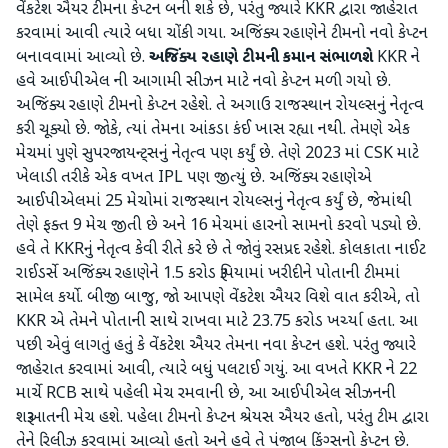
વેંકટેશ ઐયર ટીમના કેપ્ટન બની શકે છે, પરંતુ જ્યારે KKR દ્વારા જાહેરાત
કરવામાં આવી ત્યારે બધા ચોંકી ગયા. અજિંક્ય રહાણેને ટીમનો નવો કેપ્ટન
બનાવવામાં આવ્યો છે.
અજિંક્ય રહાણે ટીમની કમાન સંભાળશે
KKR ને
હવે આઈપીએલ ની આગામી સીઝન માટે નવો કેપ્ટન મળી ગયો છે.
અજિંક્ય રહાણે ટીમનો કેપ્ટન રહેશે. તે અગાઉ રાજસ્થાન રોયલ્સનું નેતૃત્વ
કરી ચૂક્યો છે. જોકે, ત્યાં તેમના આંકડા કંઈ ખાસ રહ્યા નથી. તેમણે એક
મેચમાં પુણે સુપરજાયન્ટ્સનું નેતૃત્વ પણ કર્યું છે. તેણે 2023 માં CSK માટે
ખેલાડી તરીકે એક વખત IPL પણ જીત્યું છે. અજિંક્ય રહાણેએ
આઈપીએલમાં 25 મેચોમાં રાજસ્થાન રોયલ્સનું નેતૃત્વ કર્યું છે, જેમાંથી
તેણે ફક્ત 9 મેચ જીતી છે અને 16 મેચમાં હારનો સામનો કરવો પડ્યો છે.
હવે તે KKRનું નેતૃત્વ કેવી રીતે કરે છે તે જોવું રસપ્રદ રહેશે. કોલકાતા નાઈટ
રાઈડર્સે અજિંક્ય રહાણેને 1.5 કરોડ રૂપિયામાં ખરીદીને પોતાની ટીમમાં
સામેલ કર્યો. બીજી બાજુ, જો આપણે વેંકટેશ ઐયર વિશે વાત કરીએ, તો
KKR એ તેમને પોતાની સાથે રાખવા માટે 23.75 કરોડ ખર્ચ્યા હતા. આ
પછી એવું લાગતું હતું કે વેંકટેશ ઐયર તેમના નવા કેપ્ટન હશે. પરંતુ જ્યારે
જાહેરાત કરવામાં આવી, ત્યારે બધું પલટાઈ ગયું. આ વખતે KKR ને 22
માર્ચે RCB સાથે પહેલી મેચ રમવાની છે, આ આઈપીએલ સીઝનની
શરૂઆતની મેચ હશે. પહેલા ટીમનો કેપ્ટન શ્રેયસ ઐયર હતો, પરંતુ ટીમ દ્વારા
તેને રિલીઝ કરવામાં આવ્યો હતો અને હવે તે પંજાબ કિંગ્સનો કેપ્ટન છે.