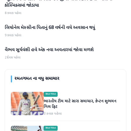
કોસ્મિક્સમાં જોડાયા
8 કલાક પહેલા
લિયોનેલ મેસ્સીના પિતાનું 68 વર્ષની વયે અવસાન થયું
રમતગમત
9 કલાક પહેલા
વૈભવ સૂર્યવંશી હવે એક નવા અવતારમાં જોવા મળશે
રમતગમત
2 દિવસ પહેલા
રમતગમત
ના વધુ સમાચાર
રમતગમત
ભારતીય ટીમ માટે સારા સમાચાર, કેપ્ટન શુભમન
ગિલ ફિટ
3 કલાક પહેલા
રમતગમત