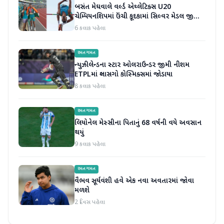
બસંત મેઘવાલે વર્લ્ડ એથ્લેટિક્સ U20
ચેમ્પિયનશિપમાં ઉંચી કૂદકામાં સિલ્વર મેડલ જીતીને
ઇતિહાસ રચ્યો
6 કલાક પહેલા
રમતગમત
ન્યુઝીલેન્ડના સ્ટાર ઓલરાઉન્ડર જીમી નીશમ
ETPLમાં ગ્લાસગો કોસ્મિક્સમાં જોડાયા
8 કલાક પહેલા
રમતગમત
લિયોનેલ મેસ્સીના પિતાનું 68 વર્ષની વયે અવસાન
થયું
9 કલાક પહેલા
રમતગમત
વૈભવ સૂર્યવંશી હવે એક નવા અવતારમાં જોવા
મળશે
2 દિવસ પહેલા