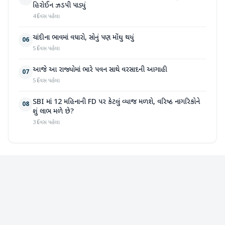
હિરોઈન ઝડપી પાડ્યું
4 દિવસ પહેલા
ચાંદીના ભાવમાં વધારો, સોનું પણ મોંઘુ થયું
06
5 દિવસ પહેલા
આજે આ રાજ્યોમાં ભારે પવન સાથે વરસાદની આગાહી
07
5 દિવસ પહેલા
SBI માં 12 મહિનાની FD પર કેટલું વ્યાજ મળશે, વરિષ્ઠ નાગરિકોને
08
શું લાભ મળે છે?
3 દિવસ પહેલા