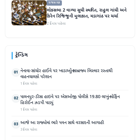
રાજકારણ
લોકસભા 2 વાગ્યા સુધી સ્થગિત, રાહુલ ગાંધી અને
કિરેન રિજિજુની મુલાકાત, મડાગાંઠ પર ચર્ચા
2 દિવસ પહેલા
ટ્રેન્ડિંગ
નેનાવા-સાંચોર હાઈવે પર ખાડાઓનું સામ્રાજ્ય બિસ્માર રસ્તાથી
01
વાહનચાલકો પરેશાન
1 દિવસ પહેલા
પાલનપુર-ડીસા હાઇવે પર એસઓજી પોલીસે 19.80 લાખનું મોર્ફિન
02
હિરોઈન ઝડપી પાડ્યું
1 દિવસ પહેલા
આજે આ રાજ્યોમાં ભારે પવન સાથે વરસાદની આગાહી
03
3 દિવસ પહેલા