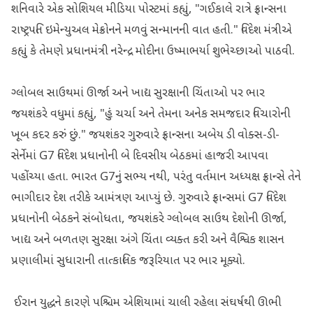
શનિવારે એક સોશિયલ મીડિયા પોસ્ટમાં કહ્યું, "ગઈકાલે રાત્રે ફ્રાન્સના
રાષ્ટ્રપતિ ઇમેન્યુઅલ મેક્રોનને મળવું સન્માનની વાત હતી." વિદેશ મંત્રીએ
કહ્યું કે તેમણે પ્રધાનમંત્રી નરેન્દ્ર મોદીના ઉષ્માભર્યા શુભેચ્છાઓ પાઠવી.
ગ્લોબલ સાઉથમાં ઊર્જા અને ખાદ્ય સુરક્ષાની ચિંતાઓ પર ભાર
જયશંકરે વધુમાં કહ્યું, "હું ચર્ચા અને તેમના અનેક સમજદાર વિચારોની
ખૂબ કદર કરું છું." જયશંકર ગુરુવારે ફ્રાન્સના અબેય ડી વોક્સ-ડી-
સેર્નેમાં G7 વિદેશ પ્રધાનોની બે દિવસીય બેઠકમાં હાજરી આપવા
પહોંચ્યા હતા. ભારત G7નું સભ્ય નથી, પરંતુ વર્તમાન અધ્યક્ષ ફ્રાન્સે તેને
ભાગીદાર દેશ તરીકે આમંત્રણ આપ્યું છે. ગુરુવારે ફ્રાન્સમાં G7 વિદેશ
પ્રધાનોની બેઠકને સંબોધતા, જયશંકરે ગ્લોબલ સાઉથ દેશોની ઊર્જા,
ખાદ્ય અને બળતણ સુરક્ષા અંગે ચિંતા વ્યક્ત કરી અને વૈશ્વિક શાસન
પ્રણાલીમાં સુધારાની તાત્કાલિક જરૂરિયાત પર ભાર મૂક્યો.
ઈરાન યુદ્ધને કારણે પશ્ચિમ એશિયામાં ચાલી રહેલા સંઘર્ષથી ઊભી