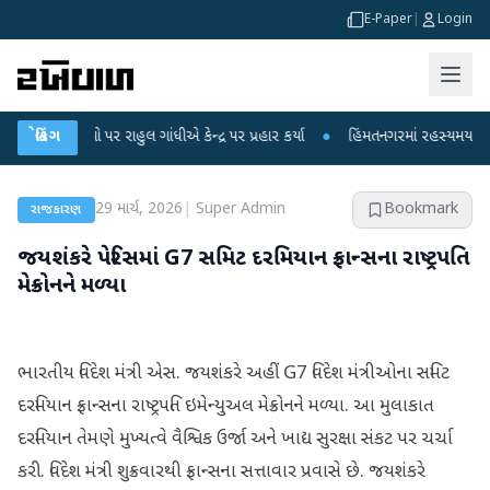
E-Paper
|
Login
ોપો પર રાહુલ ગાંધીએ કેન્દ્ર પર પ્રહાર કર્યા
બ્રેકિંગ
●
હિંમતનગરમાં રહસ્યમય વાયરસ કે ચા
29 માર્ચ, 2026
|
Super Admin
Bookmark
રાજકારણ
જયશંકરે પેરિસમાં G7 સમિટ દરમિયાન ફ્રાન્સના રાષ્ટ્રપતિ
મેક્રોનને મળ્યા
ભારતીય વિદેશ મંત્રી એસ. જયશંકરે અહીં G7 વિદેશ મંત્રીઓના સમિટ
દરમિયાન ફ્રાન્સના રાષ્ટ્રપતિ ઇમેન્યુઅલ મેક્રોનને મળ્યા. આ મુલાકાત
દરમિયાન તેમણે મુખ્યત્વે વૈશ્વિક ઉર્જા અને ખાદ્ય સુરક્ષા સંકટ પર ચર્ચા
કરી. વિદેશ મંત્રી શુક્રવારથી ફ્રાન્સના સત્તાવાર પ્રવાસે છે. જયશંકરે