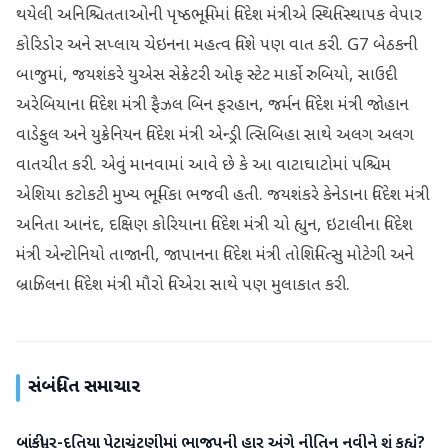
થયેલી અનિશ્ચિતતાઓની પૃષ્ઠભૂમિમાં વિદેશ મંત્રીએ સ્થિતિસ્થાપક વેપાર
કોરિડોર અને સપ્લાય ચેઇનના મહત્વ વિશે પણ વાત કરી. G7 બેઠકની
બાજુમાં, જયશંકરે યુએસ સેક્રેટરી ઓફ સ્ટેટ માર્કો રુબિયો, સાઉદી
અરેબિયાના વિદેશ મંત્રી ફૈઝલ બિન ફરહાન, જર્મન વિદેશ મંત્રી જોહાન
વાડેફુલ અને યુક્રેનિયન વિદેશ મંત્રી એન્ડ્રી ત્સિબિહા સાથે અલગ અલગ
વાતચીત કરી. એવું માનવામાં આવે છે કે આ વાટાઘાટોમાં પશ્ચિમ
એશિયા કટોકટી મુખ્ય ભૂમિકા ભજવી હતી. જયશંકરે કેનેડાના વિદેશ મંત્રી
અનિતા આનંદ, દક્ષિણ કોરિયાના વિદેશ મંત્રી ચો હ્યુન, ઇટાલીના વિદેશ
મંત્રી એન્ટોનિયો તાજાની, જાપાનના વિદેશ મંત્રી તોશિમિત્સુ મોટેગી અને
બ્રાઝિલના વિદેશ મંત્રી મૌરો વિએરા સાથે પણ મુલાકાત કરી.
સંબંધિત સમાચાર
બાંકીપુર-દતિયા પેટાચૂંટણીમાં ભાજપની હાર અંગે નીતિન નવીને શું કહ્યું?
રાજકારણ