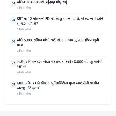
ચાંદીના ભાવમાં વધારો, સોનું પણ મોંઘુ થયું
04
3 દિવસ પહેલા
SBI માં 12 મહિનાની FD પર કેટલું વ્યાજ મળશે, વરિષ્ઠ નાગરિકોને
05
શું લાભ મળે છે?
1 દિવસ પહેલા
ચાંદી 5,000 રૂપિયા મોંઘી થઈ, સોનાના ભાવ 2,200 રૂપિયા સુધી
06
વધ્યા
2 દિવસ પહેલા
બાંકીપુર વિધાનસભા બેઠક પર પ્રશાંત કિશોર 8,000 થી વધુ મતોથી
07
આગળ
4 દિવસ પહેલા
MBBS ઉત્તરવહી કૌભાંડ: યુનિવર્સિટીના મુખ્ય આરોપીની જામીન
08
અરજી કોર્ટે ફગાવી
5 દિવસ પહેલા