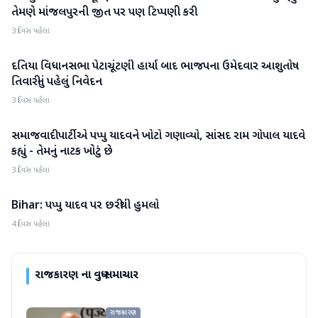
તેમણે માંજલપુરની જીત પર પણ ટિપ્પણી કરી
3 દિવસ પહેલા
દતિયા વિધાનસભા પેટાચૂંટણી હાર્યા બાદ ભાજપના ઉમેદવાર આશુતોષ
રાજકારણ
તિવારીનું પહેલું નિવેદન
3 દિવસ પહેલા
સમાજવાદી પાર્ટીએ પપ્પુ યાદવને ખોટો ગણાવ્યો, સાંસદ રામ ગોપાલ યાદવે
રાજકારણ
કહ્યું - તેમનું નાટક ખોટું છે
3 દિવસ પહેલા
Bihar: પપ્પુ યાદવ પર છરીથી હુમલો
રાજકારણ
4 દિવસ પહેલા
રાજકારણ
ના વધુ સમાચાર
રાજકારણ