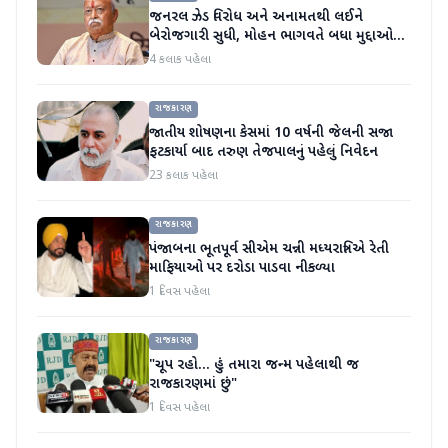
જનરલ ઝેડ વિરોધ અને અનામતથી લઈને
બેરોજગારી સુધી, મોહન ભાગવતે બધા મુદ્દાઓ
પર વાત કરી
4 કલાક પહેલા
રાજકારણ
જાતીય શોષણના કેસમાં 10 વર્ષની જેલની સજા
ફટકાર્યા બાદ તરુણ તેજપાલનું પહેલું નિવેદન
23 કલાક પહેલા
રાજકારણ
પંજાબના ભૂતપૂર્વ સીએમ ચન્ની મધ્યરાત્રિએ રેતી
માફિયાઓ પર દરોડા પાડવા નીકળ્યા
1 દિવસ પહેલા
રાજકારણ
"ચૂપ રહો... હું તમારા જન્મ પહેલાથી જ
રાજકારણમાં છું"
1 દિવસ પહેલા