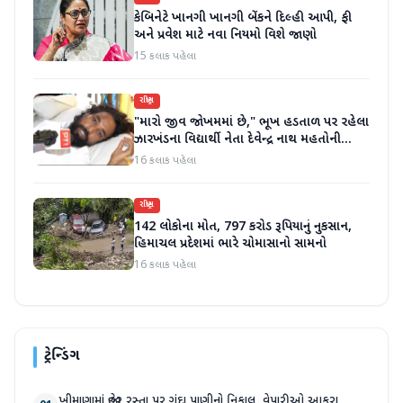
કેબિનેટે ખાનગી ખાનગી બેંકને દિલ્હી આપી, ફી
અને પ્રવેશ માટે નવા નિયમો વિશે જાણો
15 કલાક પહેલા
રાષ્ટ્રીય
"મારો જીવ જોખમમાં છે," ભૂખ હડતાળ પર રહેલા
ઝારખંડના વિદ્યાર્થી નેતા દેવેન્દ્ર નાથ મહતોની
તબિયત ખરાબ
16 કલાક પહેલા
રાષ્ટ્રીય
142 લોકોના મોત, 797 કરોડ રૂપિયાનું નુકસાન,
હિમાચલ પ્રદેશમાં ભારે ચોમાસાનો સામનો
16 કલાક પહેલા
ટ્રેન્ડિંગ
ખીમાણામાં જાહેર રસ્તા પર ગંદા પાણીનો નિકાલ, વેપારીઓ આકરા