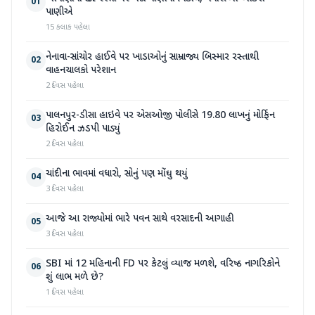
01
પાણીએ
15 કલાક પહેલા
નેનાવા-સાંચોર હાઈવે પર ખાડાઓનું સામ્રાજ્ય બિસ્માર રસ્તાથી
02
વાહનચાલકો પરેશાન
2 દિવસ પહેલા
પાલનપુર-ડીસા હાઇવે પર એસઓજી પોલીસે 19.80 લાખનું મોર્ફિન
03
હિરોઈન ઝડપી પાડ્યું
2 દિવસ પહેલા
ચાંદીના ભાવમાં વધારો, સોનું પણ મોંઘુ થયું
04
3 દિવસ પહેલા
આજે આ રાજ્યોમાં ભારે પવન સાથે વરસાદની આગાહી
05
3 દિવસ પહેલા
SBI માં 12 મહિનાની FD પર કેટલું વ્યાજ મળશે, વરિષ્ઠ નાગરિકોને
06
શું લાભ મળે છે?
1 દિવસ પહેલા