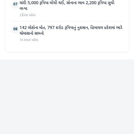
ચાંદી 5,000 રૂપિયા મોંઘી થઈ, સોનાના ભાવ 2,200 રૂપિયા સુધી
07
વધ્યા
2 દિવસ પહેલા
142 લોકોના મોત, 797 કરોડ રૂપિયાનું નુકસાન, હિમાચલ પ્રદેશમાં ભારે
08
ચોમાસાનો સામનો
16 કલાક પહેલા