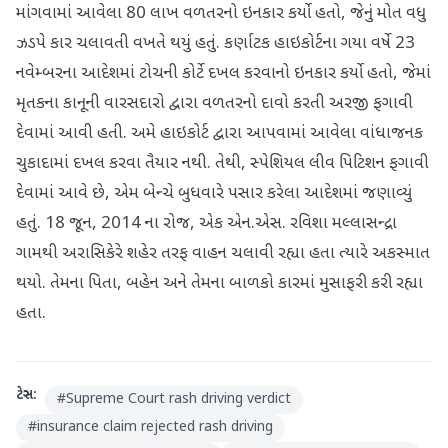
માંગવામાં આવેલા 80 લાખ વળતરનો ઇનકાર કર્યો હતો, જેનું મોત વધુ
ઝડપે કાર ચલાવતી વખતે થયું હતું. કર્ણાટક હાઇકોર્ટના ગયા વર્ષે 23
નવેમ્બરના આદેશમાં ટોચની કોર્ટે દખલ કરવાનો ઇનકાર કર્યો હતો, જેમાં
મૃતકના કાનૂની વારસદારો દ્વારા વળતરનો દાવો કરતી અરજી ફગાવી
દેવામાં આવી હતી. અમે હાઇકોર્ટ દ્વારા આપવામાં આવેલા વાંધાજનક
ચુકાદામાં દખલ કરવા તૈયાર નથી. તેથી, સ્પેશિયલ લીવ પિટિશન ફગાવી
દેવામાં આવે છે, એમ બેન્ચે બુધવારે પસાર કરેલા આદેશમાં જણાવ્યું
હતું. 18 જૂન, 2014 ના રોજ, એક એન.એસ. રવિશા મલ્લાસન્દ્રા
ગામથી અરાસિકેરે શહેર તરફ વાહન ચલાવી રહ્યા હતા ત્યારે અકસ્માત
થયો. તેમના પિતા, બહેન અને તેમના બાળકો કારમાં મુસાફરી કરી રહ્યા
હતા.
ટેગ્સ:
#
Supreme Court rash driving verdict
#
insurance claim rejected rash driving