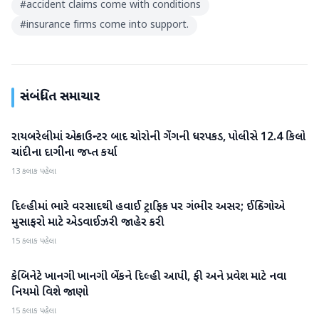
#
accident claims come with conditions
#
insurance firms come into support.
સંબંધિત સમાચાર
રાયબરેલીમાં એન્કાઉન્ટર બાદ ચોરોની ગેંગની ધરપકડ, પોલીસે 12.4 કિલો
રાષ્ટ્રીય
ચાંદીના દાગીના જપ્ત કર્યા
13 કલાક પહેલા
દિલ્હીમાં ભારે વરસાદથી હવાઈ ટ્રાફિક પર ગંભીર અસર; ઈન્ડિગોએ
રાષ્ટ્રીય
મુસાફરો માટે એડવાઈઝરી જાહેર કરી
15 કલાક પહેલા
કેબિનેટે ખાનગી ખાનગી બેંકને દિલ્હી આપી, ફી અને પ્રવેશ માટે નવા
રાષ્ટ્રીય
નિયમો વિશે જાણો
15 કલાક પહેલા