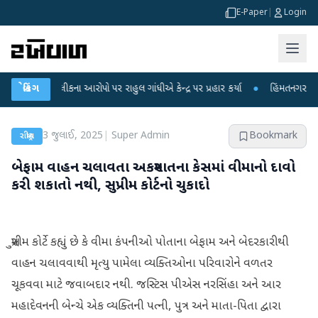
E-Paper
|
Login
ષા લીકના આરોપો પર રાહુલ ગાંધીએ કેન્દ્ર પર પ્રહાર કર્યા
બ્રેકિંગ
●
હિંમતનગરમાં રહસ્યમય 
3 જુલાઈ, 2025
|
Super Admin
Bookmark
રાષ્ટ્રીય
બેફામ વાહન ચલાવતા અકસ્માતના કેસમાં વીમાનો દાવો
કરી શકાતો નથી, સુપ્રીમ કોર્ટનો ચુકાદો
સુપ્રીમ કોર્ટે કહ્યું છે કે વીમા કંપનીઓ પોતાના બેફામ અને બેદરકારીથી
વાહન ચલાવવાથી મૃત્યુ પામેલા વ્યક્તિઓના પરિવારોને વળતર
ચૂકવવા માટે જવાબદાર નથી. જસ્ટિસ પીએસ નરસિંહા અને આર
મહાદેવનની બેન્ચે એક વ્યક્તિની પત્ની, પુત્ર અને માતા-પિતા દ્વારા