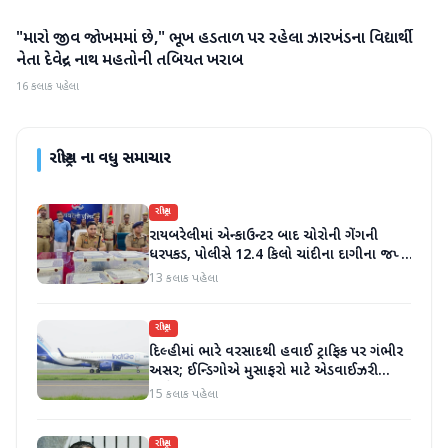
"મારો જીવ જોખમમાં છે," ભૂખ હડતાળ પર રહેલા ઝારખંડના વિદ્યાર્થી
રાષ્ટ્રીય
નેતા દેવેન્દ્ર નાથ મહતોની તબિયત ખરાબ
16 કલાક પહેલા
રાષ્ટ્રીય
ના વધુ સમાચાર
રાષ્ટ્રીય
રાયબરેલીમાં એન્કાઉન્ટર બાદ ચોરોની ગેંગની
ધરપકડ, પોલીસે 12.4 કિલો ચાંદીના દાગીના જપ્ત
કર્યા
13 કલાક પહેલા
રાષ્ટ્રીય
દિલ્હીમાં ભારે વરસાદથી હવાઈ ટ્રાફિક પર ગંભીર
અસર; ઈન્ડિગોએ મુસાફરો માટે એડવાઈઝરી
જાહેર કરી
15 કલાક પહેલા
રાષ્ટ્રીય