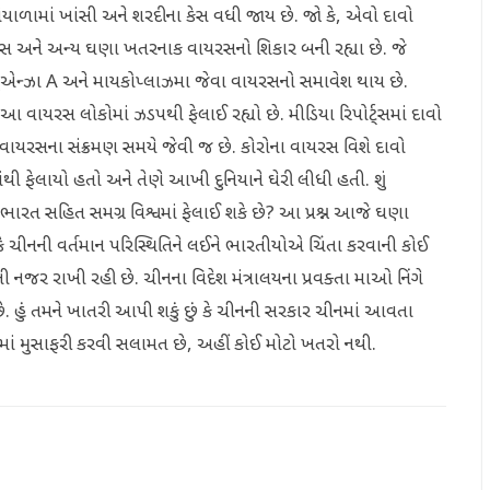
ે શિયાળામાં ખાંસી અને શરદીના કેસ વધી જાય છે. જો કે, એવો દાવો
વાયરસ અને અન્ય ઘણા ખતરનાક વાયરસનો શિકાર બની રહ્યા છે. જે
્લુએન્ઝા A અને માયકોપ્લાઝમા જેવા વાયરસનો સમાવેશ થાય છે.
 આ વાયરસ લોકોમાં ઝડપથી ફેલાઈ રહ્યો છે. મીડિયા રિપોર્ટ્સમાં દાવો
ના વાયરસના સંક્રમણ સમયે જેવી જ છે. કોરોના વાયરસ વિશે દાવો
થી ફેલાયો હતો અને તેણે આખી દુનિયાને ઘેરી લીધી હતી. શું
રત સહિત સમગ્ર વિશ્વમાં ફેલાઈ શકે છે? આ પ્રશ્ન આજે ઘણા
ં છે કે ચીનની વર્તમાન પરિસ્થિતિને લઈને ભારતીયોએ ચિંતા કરવાની કોઈ
 નજર રાખી રહી છે. ચીનના વિદેશ મંત્રાલયના પ્રવક્તા માઓ નિંગે
છે. હું તમને ખાતરી આપી શકું છું કે ચીનની સરકાર ચીનમાં આવતા
ચીનમાં મુસાફરી કરવી સલામત છે, અહીં કોઈ મોટો ખતરો નથી.