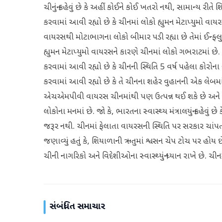
ચીનનું કહેવું છે કે અહીં કોઈને કોઈ ખતરો નથી, સામાન્ય રીત
કરવામાં આવી રહ્યો છે કે ચીનમાં લોકો હ્યુમન મેટાપ્યુમો 
વાયરસથી મોટાભાગના લોકો બીમાર પડી રહ્યા છે તેમાં ઈન્ફ
હ્યુમન મેટાપ્યુમો વાયરસને કારણે ચીનમાં લોકો ગભરાટમાં છે.
કરવામાં આવી રહ્યો છે કે ચીનની સ્થિતિ 5 વર્ષ પહેલા કોરો
કરવામાં આવી રહ્યો છે કે તે ચીનના શહેર વુહાનની એક લેબમાં
એચએમપીવી વાયરસ ચીનમાંથી પણ ઉત્પન્ન થઈ શકે છે અને ભા
લોકોના મનમાં છે. જો કે, ભારતના સ્વાસ્થ્ય મંત્રાલયનું કહેવુ
જરૂર નથી. ચીનમાં ફેલાતા વાયરસની સ્થિતિ પર સરકાર ચાંપતી
જણાવ્યું હતું કે, શિયાળાની ઋતુમાં શ્વસન ચેપ ટોચ પર હોય 
ચીની નાગરિકો અને વિદેશીઓના સ્વાસ્થ્યનું ધ્યાન રાખે છે. 
સંબંધિત સમાચાર