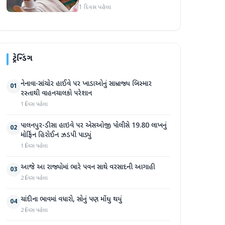
દુનિયા સમક્ષ હાજર થશે
1 દિવસ પહેલા
ટ્રેન્ડિંગ
નેનાવા-સાંચોર હાઈવે પર ખાડાઓનું સામ્રાજ્ય બિસ્માર
01
રસ્તાથી વાહનચાલકો પરેશાન
1 દિવસ પહેલા
પાલનપુર-ડીસા હાઇવે પર એસઓજી પોલીસે 19.80 લાખનું
02
મોર્ફિન હિરોઈન ઝડપી પાડ્યું
1 દિવસ પહેલા
આજે આ રાજ્યોમાં ભારે પવન સાથે વરસાદની આગાહી
03
2 દિવસ પહેલા
ચાંદીના ભાવમાં વધારો, સોનું પણ મોંઘુ થયું
04
2 દિવસ પહેલા