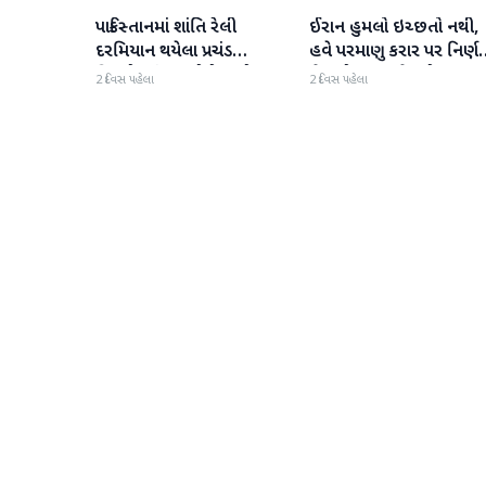
પાકિસ્તાનમાં શાંતિ રેલી
ઈરાન હુમલો ઇચ્છતો નથી,
આંતરરાષ્ટ્રીય
આંતરરાષ્ટ્રીય
દરમિયાન થયેલા પ્રચંડ
હવે પરમાણુ કરાર પર નિર્ણ
વિસ્ફોટમાં 14 લોકોના મોત
લેવાનો સમય છે', ડોનાલ્ડ
2 દિવસ પહેલા
2 દિવસ પહેલા
ટ્રમ્પનું મોટું નિવેદન