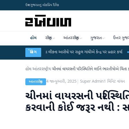
ઉત્તર ગુજરાતનું લોકપ્રિય દૈનિક
હોમ
રાષ્ટ્રીય
આંતરરાષ્ટ્રીય
ગુજરાત
ઉત્તર ગુજ
-NET પરીક્ષા લીકના આરોપો પર રાહુલ ગાંધીએ કેન્દ્ર પર પ્રહાર કર્યા
બ્રેકિંગ
●
હિંમતનગરમાં 
હોમ
/
આંતરરાષ્ટ્રીય
/
ચીનમાં વાયરસની પરિસ્થિતિને લઈને ભારતીયોએ ચિંતા
4 જાન્યુઆરી, 2025
|
Super Admin
1
મિનિટ વાંચન
આંતરરાષ્ટ્રીય
ચીનમાં વાયરસની પરિસ્થિત
કરવાની કોઈ જરૂર નથી : 