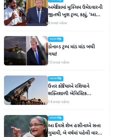
અમેરિકામાં મુસ્લિમ ઉમેદવારની
જીતથી ખુશ ટ્રમ્પ, કહ્યું, 'આ
અમારા માટે સારા સમાચાર છે'
8 કલાક પહેલા
આંતરરાષ્ટ્રીય
ડોનાલ્ડ ટ્રમ્પ માંડ માંડ બચી
ગયા!
10 કલાક પહેલા
આંતરરાષ્ટ્રીય
ઉત્તર કોરિયાએ રશિયાને
શક્તિશાળી બેલિસ્ટિક
મિસાઇલ આપી, યુક્રેન ગુસ્સે
14 કલાક પહેલા
ભરાયું
આંતરરાષ્ટ્રીય
આ દિવસે શેખ હસીનાએ સત્તા
ગુમાવી, બે વર્ષમાં પહેલી વાર