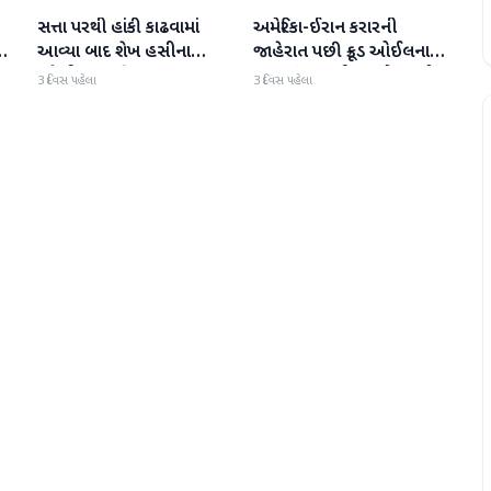
સત્તા પરથી હાંકી કાઢવામાં
અમેરિકા-ઈરાન કરારની
આંતરરાષ્ટ્રીય
આંતરરાષ્ટ્રીય
ય
આવ્યા બાદ શેખ હસીના
જાહેરાત પછી ક્રૂડ ઓઈલના
પહેલી વાર દુનિયા સમક્ષ
ભાવમાં 6% થી વધુનો ઘટાડો
3 દિવસ પહેલા
3 દિવસ પહેલા
હાજર થશે