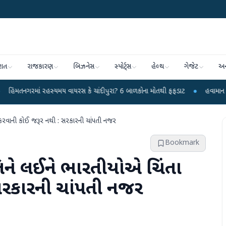
રાત
રાજકારણ
બિઝનેસ
સ્પોર્ટ્સ
હેલ્થ
ગેજેટ
અન
રહસ્યમય વાયરસ કે ચાંદીપુરા? 6 બાળકોના મોતથી ફફડાટ
●
હવામાન વિભાગે 18 રાજ્ય
 કરવાની કોઈ જરૂર નથી : સરકારની ચાંપતી નજર
Bookmark
િને લઈને ભારતીયોએ ચિંતા
સરકારની ચાંપતી નજર