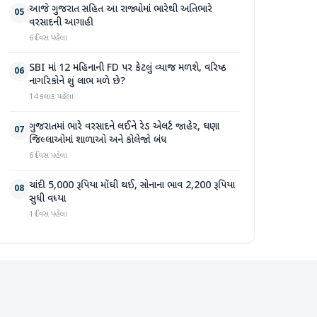
આજે ગુજરાત સહિત આ રાજ્યોમાં ભારેથી અતિભારે
05
વરસાદની આગાહી
6 દિવસ પહેલા
SBI માં 12 મહિનાની FD પર કેટલું વ્યાજ મળશે, વરિષ્ઠ
06
નાગરિકોને શું લાભ મળે છે?
14 કલાક પહેલા
ગુજરાતમાં ભારે વરસાદને લઈને રેડ એલર્ટ જાહેર, ઘણા
07
જિલ્લાઓમાં શાળાઓ અને કોલેજો બંધ
6 દિવસ પહેલા
ચાંદી 5,000 રૂપિયા મોંઘી થઈ, સોનાના ભાવ 2,200 રૂપિયા
08
સુધી વધ્યા
1 દિવસ પહેલા