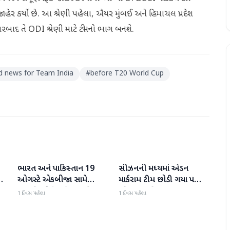
ાહેર કર્યો છે. આ શ્રેણી પહેલા, ઐયર મુંબઈ અને હિમાચલ પ્રદેશ
્યારબાદ તે ODI શ્રેણી માટે ટીમનો ભાગ બનશે.
d news for Team India
#
before T20 World Cup
ભારત અને પાકિસ્તાન 19
સીઝનની મધ્યમાં એડન
રમતગમત
રમતગમત
ઓગસ્ટે એકબીજા સામે
માર્કરામ ટીમ છોડી ગયા પછી
ટકરાશે, હોકી વર્લ્ડ કપ માટે
જોસ બટલરે સુપર જાયન્ટ્સ
1 દિવસ પહેલા
1 દિવસ પહેલા
ી
ટીમની જાહેરાત
ટીમનો હવાલો સંભાળ્યો