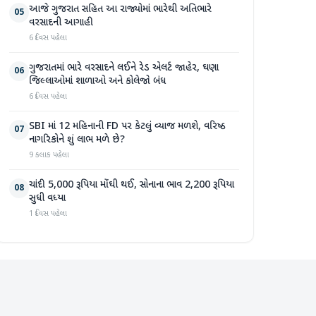
આજે ગુજરાત સહિત આ રાજ્યોમાં ભારેથી અતિભારે
05
વરસાદની આગાહી
6 દિવસ પહેલા
ગુજરાતમાં ભારે વરસાદને લઈને રેડ એલર્ટ જાહેર, ઘણા
06
જિલ્લાઓમાં શાળાઓ અને કોલેજો બંધ
6 દિવસ પહેલા
SBI માં 12 મહિનાની FD પર કેટલું વ્યાજ મળશે, વરિષ્ઠ
07
નાગરિકોને શું લાભ મળે છે?
9 કલાક પહેલા
ચાંદી 5,000 રૂપિયા મોંઘી થઈ, સોનાના ભાવ 2,200 રૂપિયા
08
સુધી વધ્યા
1 દિવસ પહેલા