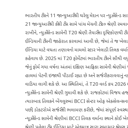
ભારતીય ટીમને 11 જાન્યુઆરીથી ઘરેલુ મેદાન પર ન્યુઝીલેન્ડ સામે
21 જાન્યુઆરીથી કીવી ટીમ સામે પાંચ મેચની ટી૨૦ શ્રેણી રમવા
રાખીને, ન્યુઝીલેન્ડ સામેની T20 શ્રેણી તૈયારીના દૃષ્ટિકોણથી ટ
ઈન્ડિયાની ટીમની જાહેરાત કરવામાં આવી છે, જેમાં તે જ ખેલ
ઈન્ડિયા માટે વધતા તણાવનો મામલો સ્ટાર ખેલાડી તિલક વર્માને
કહેવાય છે. 2025 માં T20 ફોર્મેટમાં ભારતીય ટીમને સૌથી વધુ
જેનું ફોર્મ ગયા વર્ષના અંતમાં દક્ષિણ આફ્રિકા સામેની શ્રેણી
હાલમાં પેટની ઇજાથી પીડાઈ રહ્યા છે અને સર્જરી કરાવવાનું નક
વાડિયા લાગી શકે છે. આ સ્થિતિમાં, તે T20 વર્લ્ડ કપ 2026 શ
ન્યુઝીલેન્ડ સામેની શ્રેણી ગુમાવી શકે છે. રાજકોટમાં વિજય હ
ત્યારબાદ તિલકને બેંગલુરુમાં BCCI સેન્ટર ઓફ એક્સેલન્સના ડો
પછી, ડોકટરોએ સર્જરીની ભલામણ કરી છે, જેમાં સંપૂર્ણ સ્વસ્
ન્યૂઝીલેન્ડ સામેની શ્રેણીમાં BCCI તિલક વર્માના સ્થાને કોઈ 
શ્રેણી પહેલા ટીમ ઈન્ડિયા માટે એકમાત્ર સારા સમાચાર શ્રેયસ