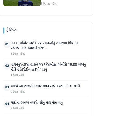
જાહેર
1 દિવસ પહેલા
ટ્રેન્ડિંગ
નેનાવા-સાંચોર હાઈવે પર ખાડાઓનું સામ્રાજ્ય બિસ્માર
01
રસ્તાથી વાહનચાલકો પરેશાન
1 દિવસ પહેલા
પાલનપુર-ડીસા હાઇવે પર એસઓજી પોલીસે 19.80 લાખનું
02
મોર્ફિન હિરોઈન ઝડપી પાડ્યું
1 દિવસ પહેલા
આજે આ રાજ્યોમાં ભારે પવન સાથે વરસાદની આગાહી
03
2 દિવસ પહેલા
ચાંદીના ભાવમાં વધારો, સોનું પણ મોંઘુ થયું
04
2 દિવસ પહેલા