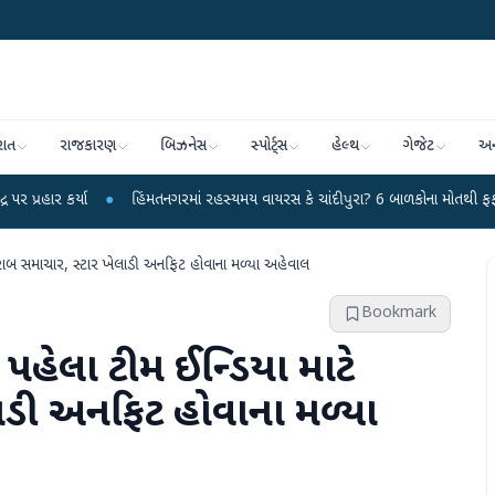
રાત
રાજકારણ
બિઝનેસ
સ્પોર્ટ્સ
હેલ્થ
ગેજેટ
અન
●
હિંમતનગરમાં રહસ્યમય વાયરસ કે ચાંદીપુરા? 6 બાળકોના મોતથી ફફડાટ
●
હવામ
રાબ સમાચાર, સ્ટાર ખેલાડી અનફિટ હોવાના મળ્યા અહેવાલ
Bookmark
 પહેલા ટીમ ઈન્ડિયા માટે
ાડી અનફિટ હોવાના મળ્યા