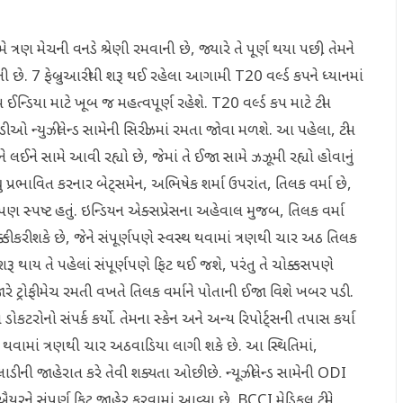
 ત્રણ મેચની વનડે શ્રેણી રમવાની છે, જ્યારે તે પૂર્ણ થયા પછી, તેમને
ની છે. 7 ફેબ્રુઆરીથી શરૂ થઈ રહેલા આગામી T20 વર્લ્ડ કપને ધ્યાનમાં
ીમ ઈન્ડિયા માટે ખૂબ જ મહત્વપૂર્ણ રહેશે. T20 વર્લ્ડ કપ માટે ટીમ
ાડીઓ ન્યુઝીલેન્ડ સામેની સિરીઝમાં રમતા જોવા મળશે. આ પહેલા, ટીમ
 લઈને સામે આવી રહ્યો છે, જેમાં તે ઈજા સામે ઝઝૂમી રહ્યો હોવાનું
 પ્રભાવિત કરનાર બેટ્સમેન, અભિષેક શર્મા ઉપરાંત, તિલક વર્મા છે,
માં પણ સ્પષ્ટ હતું. ઇન્ડિયન એક્સપ્રેસના અહેવાલ મુજબ, તિલક વર્મા
્કી કરી શકે છે, જેને સંપૂર્ણપણે સ્વસ્થ થવામાં ત્રણથી ચાર અઠ તિલક
રૂ થાય તે પહેલાં સંપૂર્ણપણે ફિટ થઈ જશે, પરંતુ તે ચોક્કસપણે
જારે ટ્રોફી મેચ રમતી વખતે તિલક વર્માને પોતાની ઈજા વિશે ખબર પડી.
કટરોનો સંપર્ક કર્યો. તેમના સ્કેન અને અન્ય રિપોર્ટ્સની તપાસ કર્યા
થ થવામાં ત્રણથી ચાર અઠવાડિયા લાગી શકે છે. આ સ્થિતિમાં,
ખેલાડીની જાહેરાત કરે તેવી શક્યતા ઓછી છે. ન્યૂઝીલેન્ડ સામેની ODI
 ઐયરને સંપૂર્ણ ફિટ જાહેર કરવામાં આવ્યા છે. BCCI મેડિકલ ટીમે