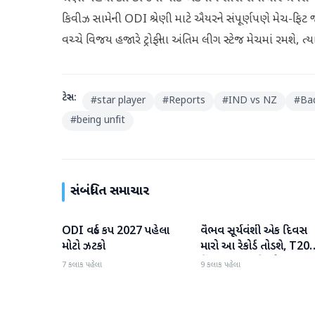
કિવીઝ સામેની ODI શ્રેણી માટે ઐયરને સંપૂર્ણપણે મેચ-ફિટ જ
વચ્ચે વિજય હજારે ટ્રોફીના અંતિમ લીગ સ્ટેજ મેચમાં રમશે, ત
ટેગ્સ:
#
star player
#
Reports
#
IND vs NZ
#
Ba
#
being unfit
સંબંધિત સમાચાર
ODI વર્લ્ડ કપ 2027 પહેલા
વૈભવ સૂર્યવંશી એક દિવસ
રમતગમત
રમતગમત
મોટો ઝટકો
મારો આ રેકોર્ડ તોડશે, T20
કિંગ બન્યા પછી જોસ
7 કલાક પહેલા
9 કલાક પહેલા
બટલરની મોટી ભવિષ્યવાણ