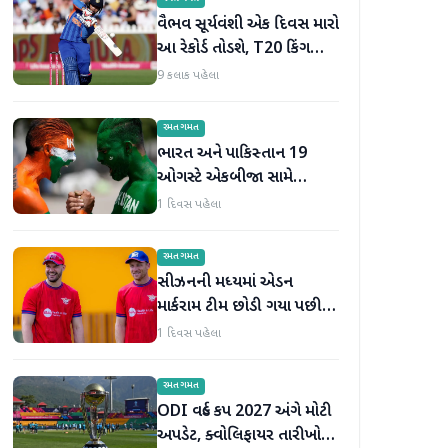
વૈભવ સૂર્યવંશી એક દિવસ મારો
આ રેકોર્ડ તોડશે, T20 કિંગ
બન્યા પછી જોસ બટલરની
9 કલાક પહેલા
મોટી ભવિષ્યવાણી
રમતગમત
ભારત અને પાકિસ્તાન 19
ઓગસ્ટે એકબીજા સામે
ટકરાશે, હોકી વર્લ્ડ કપ માટે
1 દિવસ પહેલા
ટીમની જાહેરાત
રમતગમત
સીઝનની મધ્યમાં એડન
માર્કરામ ટીમ છોડી ગયા પછી
જોસ બટલરે સુપર જાયન્ટ્સ
1 દિવસ પહેલા
ટીમનો હવાલો સંભાળ્યો
રમતગમત
ODI વર્લ્ડ કપ 2027 અંગે મોટી
અપડેટ, ક્વોલિફાયર તારીખો