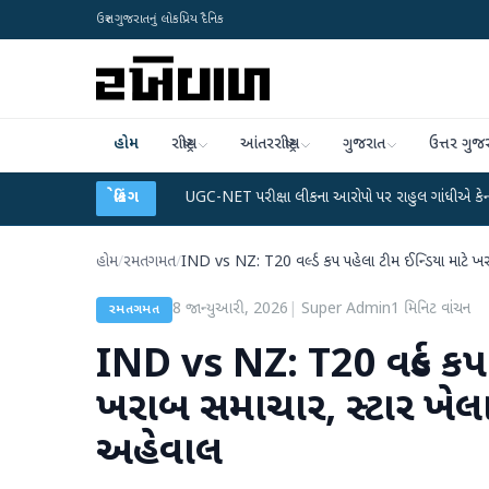
ઉત્તર ગુજરાતનું લોકપ્રિય દૈનિક
હોમ
રાષ્ટ્રીય
આંતરરાષ્ટ્રીય
ગુજરાત
ઉત્તર ગુજ
ેટા પ્લાન
●
UGC-NET પરીક્ષા લીકના આરોપો પર રાહુલ ગાંધીએ કેન્દ્ર પર પ્રહાર કર્યા
બ્રેકિંગ
હોમ
/
રમતગમત
/
IND vs NZ: T20 વર્લ્ડ કપ પહેલા ટીમ ઈન્ડિયા માટે ખ
8 જાન્યુઆરી, 2026
|
Super Admin
1
મિનિટ વાંચન
રમતગમત
IND vs NZ: T20 વર્લ્ડ કપ
ખરાબ સમાચાર, સ્ટાર ખેલ
અહેવાલ