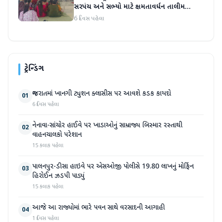
સરપંચ અને સભ્યો માટે ક્ષમતાવર્ધન તાલીમ
યોજાઈ
6 દિવસ પહેલા
ટ્રેન્ડિંગ
ગુજરાતમાં ખાનગી ટ્યુશન ક્લાસીસ પર આવશે કડક કાયદો
01
6 દિવસ પહેલા
નેનાવા-સાંચોર હાઈવે પર ખાડાઓનું સામ્રાજ્ય બિસ્માર રસ્તાથી
02
વાહનચાલકો પરેશાન
15 કલાક પહેલા
પાલનપુર-ડીસા હાઇવે પર એસઓજી પોલીસે 19.80 લાખનું મોર્ફિન
03
હિરોઈન ઝડપી પાડ્યું
15 કલાક પહેલા
આજે આ રાજ્યોમાં ભારે પવન સાથે વરસાદની આગાહી
04
1 દિવસ પહેલા