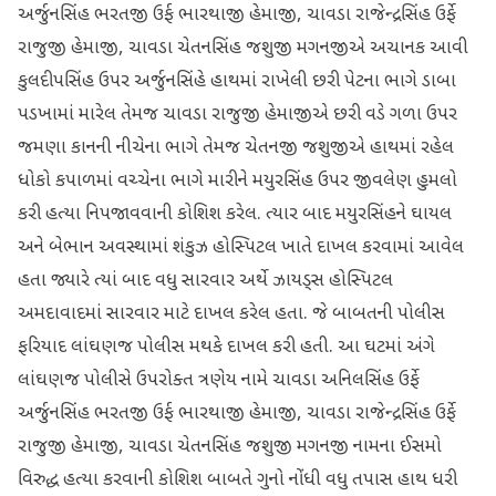
અર્જુનસિંહ ભરતજી ઉર્ફ ભારથાજી હેમાજી, ચાવડા રાજેન્દ્રસિંહ ઉર્ફે
રાજુજી હેમાજી, ચાવડા ચેતનસિંહ જશુજી મગનજીએ અચાનક આવી
કુલદીપસિંહ ઉપર અર્જુનસિંહે હાથમાં રાખેલી છરી પેટના ભાગે ડાબા
પડખામાં મારેલ તેમજ ચાવડા રાજુજી હેમાજીએ છરી વડે ગળા ઉપર
જમણા કાનની નીચેના ભાગે તેમજ ચેતનજી જશુજીએ હાથમાં રહેલ
ધોકો કપાળમાં વચ્ચેના ભાગે મારીને મયુરસિંહ ઉપર જીવલેણ હુમલો
કરી હત્યા નિપજાવવાની કોશિશ કરેલ. ત્યાર બાદ મયુરસિંહને ઘાયલ
અને બેભાન અવસ્થામાં શંકુઝ હોસ્પિટલ ખાતે દાખલ કરવામાં આવેલ
હતા જ્યારે ત્યાં બાદ વધુ સારવાર અર્થે ઝાયડ્સ હોસ્પિટલ
અમદાવાદમાં સારવાર માટે દાખલ કરેલ હતા. જે બાબતની પોલીસ
ફરિયાદ લાંઘણજ પોલીસ મથકે દાખલ કરી હતી. આ ઘટમાં અંગે
લાંઘણજ પોલીસે ઉપરોક્ત ત્રણેય નામે ચાવડા અનિલસિંહ ઉર્ફે
અર્જુનસિંહ ભરતજી ઉર્ફ ભારથાજી હેમાજી, ચાવડા રાજેન્દ્રસિંહ ઉર્ફે
રાજુજી હેમાજી, ચાવડા ચેતનસિંહ જશુજી મગનજી નામના ઈસમો
વિરુદ્ધ હત્યા કરવાની કોશિશ બાબતે ગુનો નોંધી વધુ તપાસ હાથ ધરી