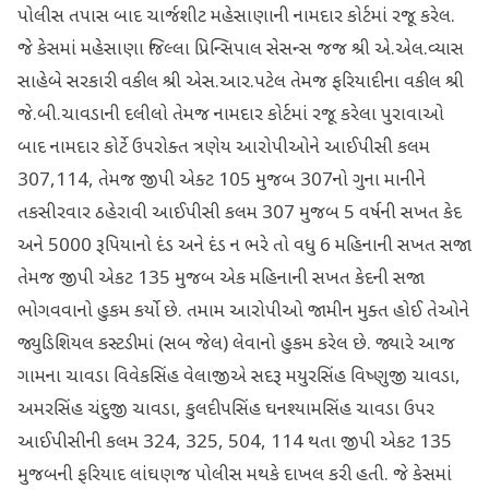
પોલીસ તપાસ બાદ ચાર્જશીટ મહેસાણાની નામદાર કોર્ટમાં રજૂ કરેલ.
જે કેસમાં મહેસાણા જિલ્લા પ્રિન્સિપાલ સેસન્સ જજ શ્રી એ.એલ.વ્યાસ
સાહેબે સરકારી વકીલ શ્રી એસ.આર.પટેલ તેમજ ફરિયાદીના વકીલ શ્રી
જે.બી.ચાવડાની દલીલો તેમજ નામદાર કોર્ટમાં રજૂ કરેલા પુરાવાઓ
બાદ નામદાર કોર્ટે ઉપરોક્ત ત્રણેય આરોપીઓને આઈપીસી કલમ
307,114, તેમજ જીપી એક્ટ 105 મુજબ 307નો ગુના માનીને
તકસીરવાર ઠહેરાવી આઈપીસી કલમ 307 મુજબ 5 વર્ષની સખત કેદ
અને 5000 રૂપિયાનો દંડ અને દંડ ન ભરે તો વધુ 6 મહિનાની સખત સજા
તેમજ જીપી એકટ 135 મુજબ એક મહિનાની સખત કેદની સજા
ભોગવવાનો હુકમ કર્યો છે. તમામ આરોપીઓ જામીન મુક્ત હોઈ તેઓને
જ્યુડિશિયલ કસ્ટડીમાં (સબ જેલ) લેવાનો હુકમ કરેલ છે. જ્યારે આજ
ગામના ચાવડા વિવેકસિંહ વેલાજીએ સદરૂ મયુરસિંહ વિષ્ણુજી ચાવડા,
અમરસિંહ ચંદુજી ચાવડા, કુલદીપસિંહ ઘનશ્યામસિંહ ચાવડા ઉપર
આઈપીસીની કલમ 324, 325, 504, 114 થતા જીપી એકટ 135
મુજબની ફરિયાદ લાંઘણજ પોલીસ મથકે દાખલ કરી હતી. જે કેસમાં