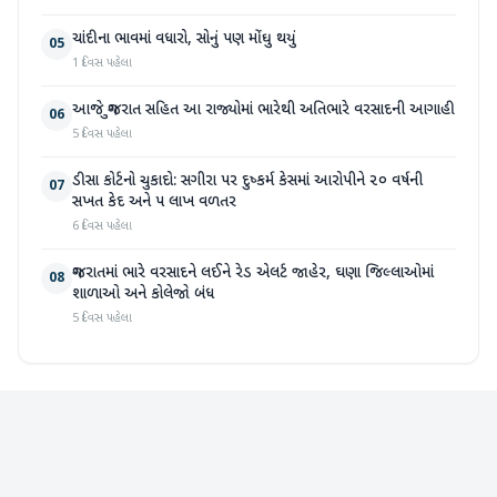
ચાંદીના ભાવમાં વધારો, સોનું પણ મોંઘુ થયું
05
1 દિવસ પહેલા
આજે ગુજરાત સહિત આ રાજ્યોમાં ભારેથી અતિભારે વરસાદની આગાહી
06
5 દિવસ પહેલા
ડીસા કોર્ટનો ચુકાદો: સગીરા પર દુષ્કર્મ કેસમાં આરોપીને ૨૦ વર્ષની
07
સખત કેદ અને ૫ લાખ વળતર
6 દિવસ પહેલા
ગુજરાતમાં ભારે વરસાદને લઈને રેડ એલર્ટ જાહેર, ઘણા જિલ્લાઓમાં
08
શાળાઓ અને કોલેજો બંધ
5 દિવસ પહેલા