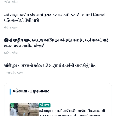
2 દિવસ પહેલા
મહેસાણા અર્બન બેંક સાથે રૂ.૧૦.૮૮ કરોડની ઠગાઈ: લોનની મિલકતો
મહેસાણા
પતિ-પત્નીએ વેચી મારી
6 દિવસ પહેલા
ઊંઝામાં રાષ્ટ્રીય ગ્રામ સ્વરાજ અભિયાન અંતર્ગત સરપંચ અને સભ્યો માટે
મહેસાણા
ક્ષમતાવર્ધન તાલીમ યોજાઈ
6 દિવસ પહેલા
ચાંદીપુરા વાયરસનો કહેર: મહેસાણામાં 4 વર્ષની બાળકીનું મોત
મહેસાણા
1 અઠવાડિયા પહેલા
મહેસાણા
ના વધુ સમાચાર
મહેસાણા
મહેસાણા LCBની કાર્યવાહી: લાડોલ વિસ્તારમાંથી