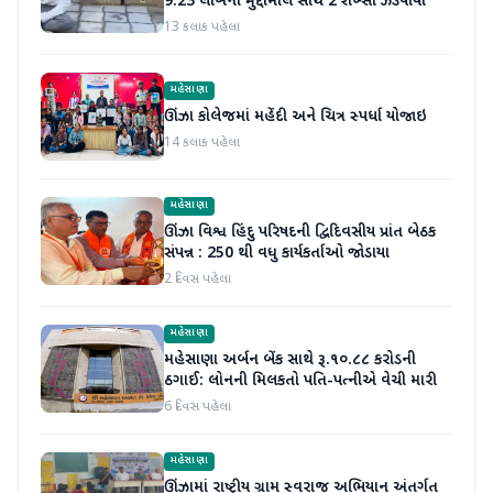
9.23 લાખના મુદ્દામાલ સાથે 2 શખ્સો ઝડપાયા
13 કલાક પહેલા
મહેસાણા
ઊંઝા કોલેજમાં મહેંદી અને ચિત્ર સ્પર્ધા યોજાઇ
14 કલાક પહેલા
મહેસાણા
ઊંઝા વિશ્વ હિંદુ પરિષદની દ્વિદિવસીય પ્રાંત બેઠક
સંપન્ન : 250 થી વધુ કાર્યકર્તાઓ જોડાયા
2 દિવસ પહેલા
મહેસાણા
મહેસાણા અર્બન બેંક સાથે રૂ.૧૦.૮૮ કરોડની
ઠગાઈ: લોનની મિલકતો પતિ-પત્નીએ વેચી મારી
6 દિવસ પહેલા
મહેસાણા
ઊંઝામાં રાષ્ટ્રીય ગ્રામ સ્વરાજ અભિયાન અંતર્ગત