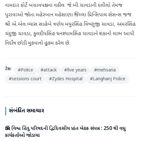
નામદાર કોર્ટે બચાવપક્ષના વકીલ જે.બી.ચાવડાની દલીલો તેમજ
પુરાવાઓ જોતા મહેરબાન મહેસાણા જિલ્લા પ્રિન્સિપાલ સેસન્સ જજ
શ્રી એ.એલ.વ્યાસ સાહેબે ત્રણેય મયુરસિંહ વિષ્ણુજી ચાવડા, અમરસિંહ
ચંદુજી ચાવડા, કુલદીપસિંહ ઘનશ્યામસિંહ ચાવડાને શંકાનો લાભ આપી
નિર્દોષ છોડી મુકવાનો હુકમ કરેલ છે.
ટેગ્સ:
#
Police
#
attack
#
five years
#
mehsana
#
sessions court
#
Zydes Hospital
#
Langhanj Police
સંબંધિત સમાચાર
ઊંઝા વિશ્વ હિંદુ પરિષદની દ્વિદિવસીય પ્રાંત બેઠક સંપન્ન : 250 થી વધુ
મહેસાણા
કાર્યકર્તાઓ જોડાયા