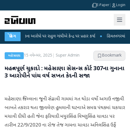
E-Paper
|
Login
ીકના આરોપો પર રાહુલ ગાંધીએ કેન્દ્ર પર પ્રહાર કર્યા
બ્રેકિંગ
●
હિંમતનગરમાં રહસ્યમય વાયર
15 નવેમ્બર, 2025
|
Super Admin
Bookmark
મહેસાણા
મહત્વપૂર્ણ ચુકાદો : મહેસાણા સેસન્સ કોર્ટ 307ના ગુનાના
3 આરોપીને પાંચ વર્ષ સખત કેદની સજા
મહેસાણા જિલ્લાના જૂની સેઢાવી ગામમાં ગત થોડા વર્ષો અગાઉ નજીવી
બાબતે તકરાર થતા જીવલેણ હુમલાની ઘટનાએ સમગ્ર પંથકમાં ચકચાર
મચાવી દીધી હતી જેના ફરિયાદી મયુરસિંહ વિષ્ણુસિંહ ચાવડા પર
તારીખ 22/9/2020 ના રોજ તેજ ગામના ચાવડા અનિલસિંહ ઉર્ફે