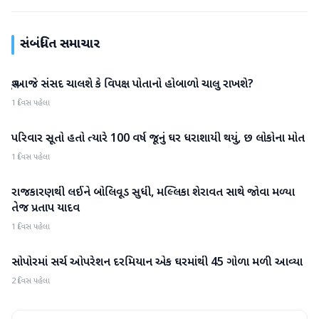
સંબંધિત સમાચાર
શું આજે સંસદ ચાલશે કે વિપક્ષ પોતાનો હોબાળો ચાલુ રાખશે?
રાષ્ટ્રીય
1 દિવસ પહેલા
પરિવાર સૂતો હતો ત્યારે 100 વર્ષ જૂનું ઘર ધરાશાયી થયું, છ લોકોના મોત
રાષ્ટ્રીય
1 દિવસ પહેલા
રાજકારણથી લઈને બોલિવૂડ સુધી, મલ્લિકા શેરાવત સાથે જોવા મળ્યા
રાષ્ટ્રીય
તેજ પ્રતાપ યાદવ
1 દિવસ પહેલા
સોપોરમાં સર્ચ ઓપરેશન દરમિયાન એક ઘરમાંથી 45 ગોળા મળી આવ્યા
રાષ્ટ્રીય
2 દિવસ પહેલા