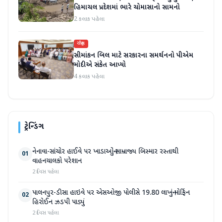
હિમાચલ પ્રદેશમાં ભારે ચોમાસાનો સામનો
2 કલાક પહેલા
રાષ્ટ્રીય
સીમાંકન બિલ માટે સરકારના સમર્થનનો પીએમ
મોદીએ સંકેત આપ્યો
4 કલાક પહેલા
ટ્રેન્ડિંગ
નેનાવા-સાંચોર હાઈવે પર ખાડાઓનું સામ્રાજ્ય બિસ્માર રસ્તાથી
01
વાહનચાલકો પરેશાન
2 દિવસ પહેલા
પાલનપુર-ડીસા હાઇવે પર એસઓજી પોલીસે 19.80 લાખનું મોર્ફિન
02
હિરોઈન ઝડપી પાડ્યું
2 દિવસ પહેલા