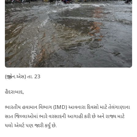
(જી.એન.એસ) તા. 23
હૈદરાબાદ,
ભારતીય હવામાન વિભાગ (IMD) આવનારા દિવસો માટે તેલંગાણાના
સાત જિલ્લાઓમાં ભારે વરસાદની આગાહી કરી છે અને રાજ્ય માટે
યલો એલર્ટ પણ જારી કર્યું છે.