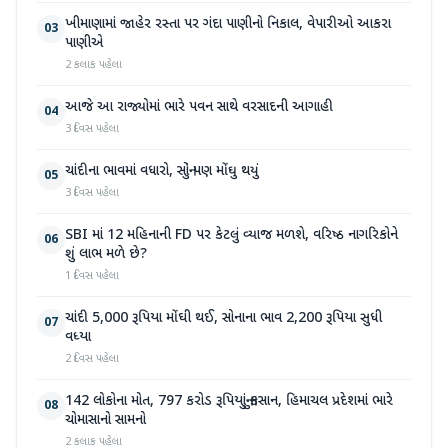
ખીમાણામાં જાહેર રસ્તા પર ગંદા પાણીનો નિકાલ, વેપારીઓ આકરા
03
પાણીએ
2 કલાક પહેલા
આજે આ રાજ્યોમાં ભારે પવન સાથે વરસાદની આગાહી
04
3 દિવસ પહેલા
ચાંદીના ભાવમાં વધારો, સોનું પણ મોંઘુ થયું
05
3 દિવસ પહેલા
SBI માં 12 મહિનાની FD પર કેટલું વ્યાજ મળશે, વરિષ્ઠ નાગરિકોને
06
શું લાભ મળે છે?
1 દિવસ પહેલા
ચાંદી 5,000 રૂપિયા મોંઘી થઈ, સોનાના ભાવ 2,200 રૂપિયા સુધી
07
વધ્યા
2 દિવસ પહેલા
142 લોકોના મોત, 797 કરોડ રૂપિયાનું નુકસાન, હિમાચલ પ્રદેશમાં ભારે
08
ચોમાસાનો સામનો
2 કલાક પહેલા