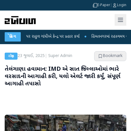
E-Paper
|
Login
પર રાહુલ ગાંધીએ કેન્દ્ર પર પ્રહાર કર્યા
બ્રેકિંગ
●
હિંમતનગરમાં રહસ્યમય વાયરસ કે ચાંદીપ
23 જુલાઈ, 2025
|
Super Admin
Bookmark
રાષ્ટ્રીય
તેલંગાણા હવામાન: IMD એ સાત જિલ્લાઓમાં ભારે
વરસાદની આગાહી કરી, યલો એલર્ટ જારી કર્યું, સંપૂર્ણ
આગાહી તપાસો