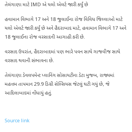
તેલંગાણા માટે IMD એ યલો એલર્ટ જારી કર્યું છે
હવામાન વિભાગે 17 અને 18 જુલાઈના રોજ વિવિધ જિલ્લાઓ માટે
યલો એલર્ટ જારી કર્યું છે અને હૈદરાબાદ માટે, હવામાન વિભાગે 17 અને
18 જુલાઈના રોજ વરસાદની આગાહી કરી છે.
વરસાદ ઉપરાંત, હૈદરાબાદમાં પણ ભારે પવન સાથે ગાજવીજ સાથે
વરસાદ થવાની સંભાવના છે.
તેલંગાણા ડેવલપમેન્ટ પ્લાનિંગ સોસાયટીના ડેટા મુજબ, રાજ્યમાં
મહત્તમ તાપમાન 29.9 ડિગ્રી સેલ્સિયસ જેટલું ઘટી ગયું છે, જે
આદિલાબાદમાં નોંધાયું હતું.
Source link