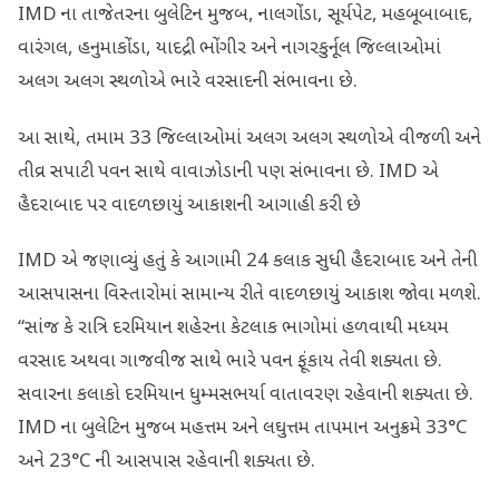
IMD ના તાજેતરના બુલેટિન મુજબ, નાલગોંડા, સૂર્યપેટ, મહબૂબાબાદ,
વારંગલ, હનુમાકોંડા, યાદદ્રી ભોંગીર અને નાગરકુર્નૂલ જિલ્લાઓમાં
અલગ અલગ સ્થળોએ ભારે વરસાદની સંભાવના છે.
આ સાથે, તમામ 33 જિલ્લાઓમાં અલગ અલગ સ્થળોએ વીજળી અને
તીવ્ર સપાટી પવન સાથે વાવાઝોડાની પણ સંભાવના છે. IMD એ
હૈદરાબાદ પર વાદળછાયું આકાશની આગાહી કરી છે
IMD એ જણાવ્યું હતું કે આગામી 24 કલાક સુધી હૈદરાબાદ અને તેની
આસપાસના વિસ્તારોમાં સામાન્ય રીતે વાદળછાયું આકાશ જોવા મળશે.
“સાંજ કે રાત્રિ દરમિયાન શહેરના કેટલાક ભાગોમાં હળવાથી મધ્યમ
વરસાદ અથવા ગાજવીજ સાથે ભારે પવન ફૂંકાય તેવી શક્યતા છે.
સવારના કલાકો દરમિયાન ધુમ્મસભર્યા વાતાવરણ રહેવાની શક્યતા છે.
IMD ના બુલેટિન મુજબ મહત્તમ અને લઘુત્તમ તાપમાન અનુક્રમે 33°C
અને 23°C ની આસપાસ રહેવાની શક્યતા છે.