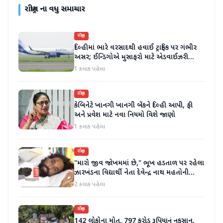
રાષ્ટ્રીય
ના વધુ સમાચાર
રાષ્ટ્રીય
દિલ્હીમાં ભારે વરસાદથી હવાઈ ટ્રાફિક પર ગંભીર
અસર; ઈન્ડિગોએ મુસાફરો માટે એડવાઈઝરી
જાહેર કરી
1 કલાક પહેલા
રાષ્ટ્રીય
કેબિનેટે ખાનગી ખાનગી બેંકને દિલ્હી આપી, ફી
અને પ્રવેશ માટે નવા નિયમો વિશે જાણો
1 કલાક પહેલા
રાષ્ટ્રીય
"મારો જીવ જોખમમાં છે," ભૂખ હડતાળ પર રહેલા
ઝારખંડના વિદ્યાર્થી નેતા દેવેન્દ્ર નાથ મહતોની
તબિયત ખરાબ
2 કલાક પહેલા
રાષ્ટ્રીય
142 લોકોના મોત, 797 કરોડ રૂપિયાનું નુકસાન,