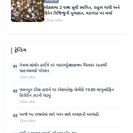
રાજકારણ
લોકસભા 2 વાગ્યા સુધી સ્થગિત, રાહુલ ગાંધી અને
કિરેન રિજિજુની મુલાકાત, મડાગાંઠ પર ચર્ચા
2 દિવસ પહેલા
ટ્રેન્ડિંગ
નેનાવા-સાંચોર હાઈવે પર ખાડાઓનું સામ્રાજ્ય બિસ્માર રસ્તાથી
01
વાહનચાલકો પરેશાન
2 દિવસ પહેલા
પાલનપુર-ડીસા હાઇવે પર એસઓજી પોલીસે 19.80 લાખનું મોર્ફિન
02
હિરોઈન ઝડપી પાડ્યું
2 દિવસ પહેલા
આજે આ રાજ્યોમાં ભારે પવન સાથે વરસાદની આગાહી
03
3 દિવસ પહેલા