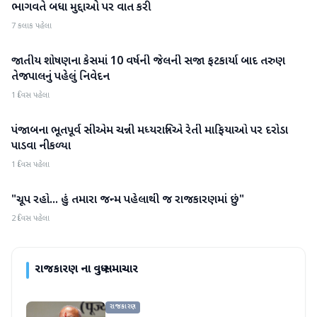
ભાગવતે બધા મુદ્દાઓ પર વાત કરી
7 કલાક પહેલા
જાતીય શોષણના કેસમાં 10 વર્ષની જેલની સજા ફટકાર્યા બાદ તરુણ
રાજકારણ
તેજપાલનું પહેલું નિવેદન
1 દિવસ પહેલા
પંજાબના ભૂતપૂર્વ સીએમ ચન્ની મધ્યરાત્રિએ રેતી માફિયાઓ પર દરોડા
રાજકારણ
પાડવા નીકળ્યા
1 દિવસ પહેલા
"ચૂપ રહો... હું તમારા જન્મ પહેલાથી જ રાજકારણમાં છું"
રાજકારણ
2 દિવસ પહેલા
રાજકારણ
ના વધુ સમાચાર
રાજકારણ