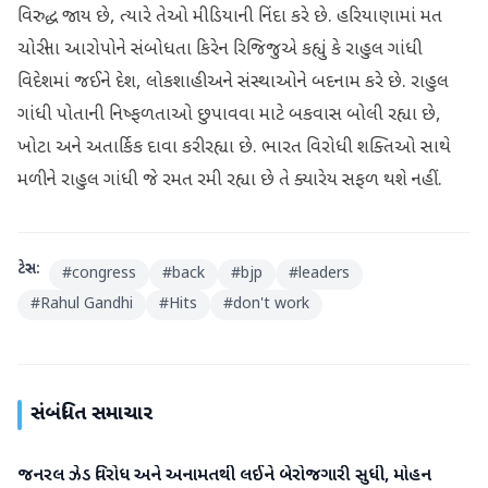
વિરુદ્ધ જાય છે, ત્યારે તેઓ મીડિયાની નિંદા કરે છે. હરિયાણામાં મત
ચોરીના આરોપોને સંબોધતા કિરેન રિજિજુએ કહ્યું કે રાહુલ ગાંધી
વિદેશમાં જઈને દેશ, લોકશાહી અને સંસ્થાઓને બદનામ કરે છે. રાહુલ
ગાંધી પોતાની નિષ્ફળતાઓ છુપાવવા માટે બકવાસ બોલી રહ્યા છે,
ખોટા અને અતાર્કિક દાવા કરી રહ્યા છે. ભારત વિરોધી શક્તિઓ સાથે
મળીને રાહુલ ગાંધી જે રમત રમી રહ્યા છે તે ક્યારેય સફળ થશે નહીં.
ટેગ્સ:
#
congress
#
back
#
bjp
#
leaders
#
Rahul Gandhi
#
Hits
#
don't work
સંબંધિત સમાચાર
જનરલ ઝેડ વિરોધ અને અનામતથી લઈને બેરોજગારી સુધી, મોહન
રાજકારણ