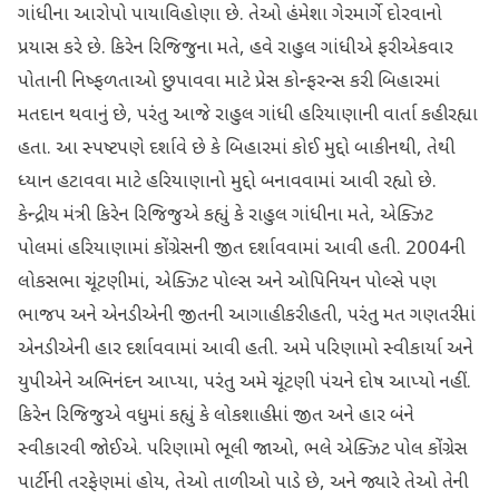
ગાંધીના આરોપો પાયાવિહોણા છે. તેઓ હંમેશા ગેરમાર્ગે દોરવાનો
પ્રયાસ કરે છે. કિરેન રિજિજુના મતે, હવે રાહુલ ગાંધીએ ફરી એકવાર
પોતાની નિષ્ફળતાઓ છુપાવવા માટે પ્રેસ કોન્ફરન્સ કરી. બિહારમાં
મતદાન થવાનું છે, પરંતુ આજે રાહુલ ગાંધી હરિયાણાની વાર્તા કહી રહ્યા
હતા. આ સ્પષ્ટપણે દર્શાવે છે કે બિહારમાં કોઈ મુદ્દો બાકી નથી, તેથી
ધ્યાન હટાવવા માટે હરિયાણાનો મુદ્દો બનાવવામાં આવી રહ્યો છે.
કેન્દ્રીય મંત્રી કિરેન રિજિજુએ કહ્યું કે રાહુલ ગાંધીના મતે, એક્ઝિટ
પોલમાં હરિયાણામાં કોંગ્રેસની જીત દર્શાવવામાં આવી હતી. 2004ની
લોકસભા ચૂંટણીમાં, એક્ઝિટ પોલ્સ અને ઓપિનિયન પોલ્સે પણ
ભાજપ અને એનડીએની જીતની આગાહી કરી હતી, પરંતુ મત ગણતરીમાં
એનડીએની હાર દર્શાવવામાં આવી હતી. અમે પરિણામો સ્વીકાર્યા અને
યુપીએને અભિનંદન આપ્યા, પરંતુ અમે ચૂંટણી પંચને દોષ આપ્યો નહીં.
કિરેન રિજિજુએ વધુમાં કહ્યું કે લોકશાહીમાં જીત અને હાર બંને
સ્વીકારવી જોઈએ. પરિણામો ભૂલી જાઓ, ભલે એક્ઝિટ પોલ કોંગ્રેસ
પાર્ટીની તરફેણમાં હોય, તેઓ તાળીઓ પાડે છે, અને જ્યારે તેઓ તેની