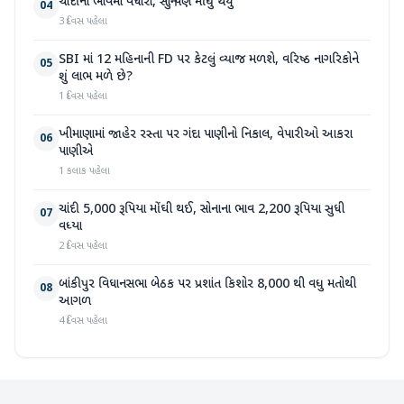
ચાંદીના ભાવમાં વધારો, સોનું પણ મોંઘુ થયું
04
3 દિવસ પહેલા
SBI માં 12 મહિનાની FD પર કેટલું વ્યાજ મળશે, વરિષ્ઠ નાગરિકોને
05
શું લાભ મળે છે?
1 દિવસ પહેલા
ખીમાણામાં જાહેર રસ્તા પર ગંદા પાણીનો નિકાલ, વેપારીઓ આકરા
06
પાણીએ
1 કલાક પહેલા
ચાંદી 5,000 રૂપિયા મોંઘી થઈ, સોનાના ભાવ 2,200 રૂપિયા સુધી
07
વધ્યા
2 દિવસ પહેલા
બાંકીપુર વિધાનસભા બેઠક પર પ્રશાંત કિશોર 8,000 થી વધુ મતોથી
08
આગળ
4 દિવસ પહેલા