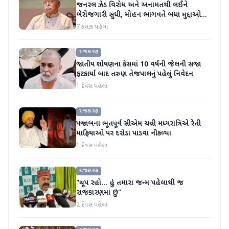
જનરલ ઝેડ વિરોધ અને અનામતથી લઈને
બેરોજગારી સુધી, મોહન ભાગવતે બધા મુદ્દાઓ
પર વાત કરી
7 કલાક પહેલા
રાજકારણ
જાતીય શોષણના કેસમાં 10 વર્ષની જેલની સજા
ફટકાર્યા બાદ તરુણ તેજપાલનું પહેલું નિવેદન
1 દિવસ પહેલા
રાજકારણ
પંજાબના ભૂતપૂર્વ સીએમ ચન્ની મધ્યરાત્રિએ રેતી
માફિયાઓ પર દરોડા પાડવા નીકળ્યા
1 દિવસ પહેલા
રાજકારણ
"ચૂપ રહો... હું તમારા જન્મ પહેલાથી જ
રાજકારણમાં છું"
2 દિવસ પહેલા