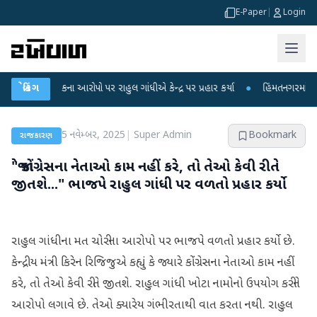
E-Paper
|
Login
 લીકના આરોપો પર રાહુલ ગાંધીએ કેન્દ્ર પર પ્રહાર કર્યા
બ્રેકિંગ
●
હિંમતનગરમાં રહસ્યમય વાય
5 નવેમ્બર, 2025
|
Super Admin
Bookmark
રાજકારણ
"જો કોંગ્રેસના નેતાઓ કામ નહીં કરે, તો તેઓ કેવી રીતે
જીતશે..." ભાજપે રાહુલ ગાંધી પર વળતો પ્રહાર કર્યો
રાહુલ ગાંધીના મત ચોરીના આરોપો પર ભાજપે વળતો પ્રહાર કર્યો છે.
કેન્દ્રીય મંત્રી કિરેન રિજિજુએ કહ્યું કે જ્યારે કોંગ્રેસના નેતાઓ કામ નહીં
કરે, તો તેઓ કેવી રીતે જીતશે. રાહુલ ગાંધી ખોટા નામોનો ઉપયોગ કરીને
આરોપો લગાવે છે. તેઓ ક્યારેય ગંભીરતાથી વાત કરતા નથી. રાહુલ