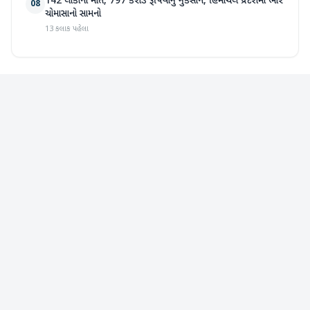
142 લોકોના મોત, 797 કરોડ રૂપિયાનું નુકસાન, હિમાચલ પ્રદેશમાં ભારે
08
ચોમાસાનો સામનો
13 કલાક પહેલા