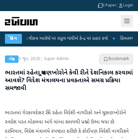
E-Paper
|
Login
પરીક્ષા લીકના આરોપો પર રાહુલ ગાંધીએ કેન્દ્ર પર પ્રહાર કર્યા
બ્રેકિંગ
●
હિંમતનગરમાં રહસ્ય
5 જૂન, 2026
|
Super Admin
Bookmark
રાષ્ટ્રીય
ભારતમાં રહેતા ઘુસણખોરોને કેવી રીતે દેશનિકાલ કરવામાં
આવશે? વિદેશ મંત્રાલયના પ્રવક્તાએ સમગ્ર પ્રક્રિયા
સમજાવી
ભારતમાં ગેરકાયદેસર રીતે રહેતા વિદેશી નાગરિકો અને ઘુસણખોરોને
સ્વદેશ પરત મોકલવા અંગે લાંબા સમયથી પ્રશ્નો ઉભા થયા છે.
દરમિયાન, વિદેશ મંત્રાલયે સ્પષ્ટતા કરી છે કે કોઈપણ વિદેશી નાગરિકને