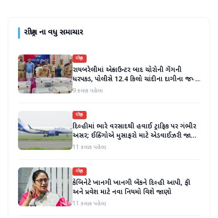
રાષ્ટ્રીય
ના વધુ સમાચાર
રાષ્ટ્રીય
રાયબરેલીમાં એન્કાઉન્ટર બાદ ચોરોની ગેંગની
ધરપકડ, પોલીસે 12.4 કિલો ચાંદીના દાગીના જપ્ત
કર્યા
9 કલાક પહેલા
રાષ્ટ્રીય
દિલ્હીમાં ભારે વરસાદથી હવાઈ ટ્રાફિક પર ગંભીર
અસર; ઈન્ડિગોએ મુસાફરો માટે એડવાઈઝરી જાહેર
કરી
11 કલાક પહેલા
રાષ્ટ્રીય
કેબિનેટે ખાનગી ખાનગી બેંકને દિલ્હી આપી, ફી
અને પ્રવેશ માટે નવા નિયમો વિશે જાણો
11 કલાક પહેલા