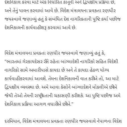
દેશનિકાલ કરવા માટે એક નિર્ધારિત કાનૂની અને દ્વિપક્ષીય પ્રક્રિયા છે,
અને તેનું પાલન કરવામાં આવે છે. વિદેશ મંત્રાલયના પ્રવક્તા રણધીર
જયસ્વાલે જણાવ્યું હતું કે સંબંધિત દેશ નાગરિકતાની પુષ્ટિ કર્યા પછી જ
દેશનિકાલની કાર્યવાહી શરૂ કરવામાં આવે છે.
વિદેશ મંત્રાલયના પ્રવક્તા રણધીર જયસ્વાલે જણાવ્યું હતું કે,
"ભારતમાં ગેરકાયદેસર રીતે રહેતા બાંગ્લાદેશી નાગરિકો સહિત વિદેશી
નાગરિકો સામે અમારી પાસે કાયદા છે અને તે કાયદા હેઠળ યોગ્ય
કાર્યવાહી કરવામાં આવશે. તેમના દેશનિકાલની વાત કરીએ તો, આ માટે
દ્વિપક્ષીય વ્યવસ્થા છે. અમે આવા કેસોને બાંગ્લાદેશને મોકલીએ છીએ
જેથી તેઓ તેમની રાષ્ટ્રીયતાની ચકાસણી કરી શકે. આ પુષ્ટિ પછી જ અમે
દેશનિકાલ પ્રક્રિયા આગળ વધારીએ છીએ."
દરમિયાન, વિદેશ મંત્રાલયના પ્રવક્તા રણધીર જયસ્વાલે નેપાળના વિદેશ