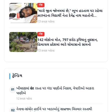
રાષ્ટ્રીય
"મારો જીવ જોખમમાં છે," ભૂખ હડતાળ પર રહેલા
ઝારખંડના વિદ્યાર્થી નેતા દેવેન્દ્ર નાથ મહતોની
તબિયત ખરાબ
13 કલાક પહેલા
રાષ્ટ્રીય
142 લોકોના મોત, 797 કરોડ રૂપિયાનું નુકસાન,
હિમાચલ પ્રદેશમાં ભારે ચોમાસાનો સામનો
13 કલાક પહેલા
ટ્રેન્ડિંગ
ખીમાણામાં જાહેર રસ્તા પર ગંદા પાણીનો નિકાલ, વેપારીઓ આકરા
01
પાણીએ
12 કલાક પહેલા
નેનાવા-સાંચોર હાઈવે પર ખાડાઓનું સામ્રાજ્ય બિસ્માર રસ્તાથી
02