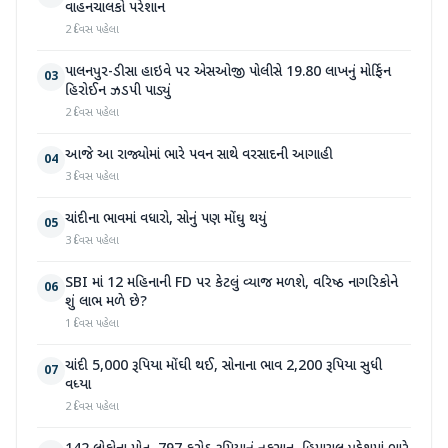
વાહનચાલકો પરેશાન
2 દિવસ પહેલા
પાલનપુર-ડીસા હાઇવે પર એસઓજી પોલીસે 19.80 લાખનું મોર્ફિન
03
હિરોઈન ઝડપી પાડ્યું
2 દિવસ પહેલા
આજે આ રાજ્યોમાં ભારે પવન સાથે વરસાદની આગાહી
04
3 દિવસ પહેલા
ચાંદીના ભાવમાં વધારો, સોનું પણ મોંઘુ થયું
05
3 દિવસ પહેલા
SBI માં 12 મહિનાની FD પર કેટલું વ્યાજ મળશે, વરિષ્ઠ નાગરિકોને
06
શું લાભ મળે છે?
1 દિવસ પહેલા
ચાંદી 5,000 રૂપિયા મોંઘી થઈ, સોનાના ભાવ 2,200 રૂપિયા સુધી
07
વધ્યા
2 દિવસ પહેલા