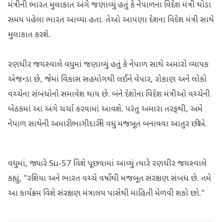
મંત્રીની ભારત મુલાકાત અંગે જણાવ્યું હતું કે નેપાળના વિદેશ મંત્રી થોડા
સમય પહેલા ભારત આવ્યા હતા. તેઓ આપણા દેશના વિદેશ મંત્રી સાથે
મુલાકાત કરશે.
રણધીર જયસ્વાલે વધુમાં જણાવ્યું હતું કે નેપાળ સાથે અમારો વ્યાપક
એજન્ડા છે, જેમાં વિકાસ સહયોગથી લઈને વેપાર, રોકાણ અને લોકો
વચ્ચેના સંબંધોનો સમાવેશ થાય છે. બંને દેશોના વિદેશ મંત્રીઓ વચ્ચેની
બેઠકમાં આ અંગે ચર્ચા કરવામાં આવશે. પરંતુ અમારા તરફથી, અમે
નેપાળ સાથેની અમારી ભાગીદારીને વધુ મજબૂત બનાવવા આતુર છીએ.
વધુમાં, જ્યારે Su-57 વિશે પૂછવામાં આવ્યું ત્યારે રણધીર જયસ્વાલે
કહ્યું, "રશિયા અને ભારત વચ્ચે વર્ષોથી મજબૂત સંરક્ષણ સંબંધ છે. તમે
આ કાર્યક્રમ વિશે સંરક્ષણ મંત્રાલય પાસેથી માહિતી મેળવી શકો છો."