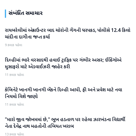
સંબંધિત સમાચાર
રાયબરેલીમાં એન્કાઉન્ટર બાદ ચોરોની ગેંગની ધરપકડ, પોલીસે 12.4 કિલો
રાષ્ટ્રીય
ચાંદીના દાગીના જપ્ત કર્યા
9 કલાક પહેલા
દિલ્હીમાં ભારે વરસાદથી હવાઈ ટ્રાફિક પર ગંભીર અસર; ઈન્ડિગોએ
રાષ્ટ્રીય
મુસાફરો માટે એડવાઈઝરી જાહેર કરી
11 કલાક પહેલા
કેબિનેટે ખાનગી ખાનગી બેંકને દિલ્હી આપી, ફી અને પ્રવેશ માટે નવા
રાષ્ટ્રીય
નિયમો વિશે જાણો
11 કલાક પહેલા
"મારો જીવ જોખમમાં છે," ભૂખ હડતાળ પર રહેલા ઝારખંડના વિદ્યાર્થી
રાષ્ટ્રીય
નેતા દેવેન્દ્ર નાથ મહતોની તબિયત ખરાબ
13 કલાક પહેલા