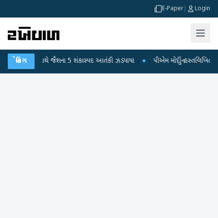
E-Paper
|
Login
મગ્રી સાથે જૈશના 5 શંકાસ્પદ આતંકી ઝડપાયા
બ્રેકિંગ
●
પીએમ મોદીનું હસ્તલિખિત પોસ્ટકાર્ડ વિક