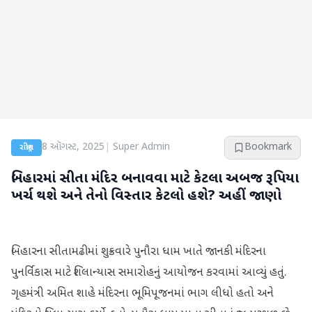
8 ઑગસ્ટ, 2025
|
Super Admin
Bookmark
રાષ્ટ્રીય
બિહારમાં સીતા મંદિર બનાવવા માટે કેટલા અબજ રૂપિયા
ખર્ચ થશે અને તેનો વિસ્તાર કેટલો હશે? અહીં જાણો
બિહારના સીતામઢીમાં શુક્રવારે પુનૌરા ધામ ખાતે જાનકી મંદિરના
પુનર્વિકાસ માટે શિલાન્યાસ સમારોહનું આયોજન કરવામાં આવ્યું હતું.
ગૃહમંત્રી અમિત શાહે મંદિરના ભૂમિપૂજનમાં ભાગ લીધો હતો અને