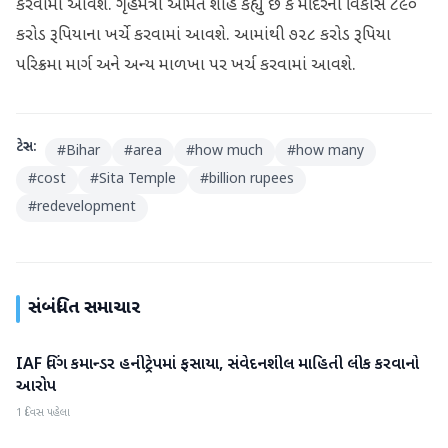
કરવામાં આવશે. ગૃહમંત્રી અમિત શાહે કહ્યું છે કે મંદિરનો વિકાસ ૮૯૦
કરોડ રૂપિયાના ખર્ચે કરવામાં આવશે. આમાંથી ૭૨૮ કરોડ રૂપિયા
પરિક્રમા માર્ગ અને અન્ય માળખા પર ખર્ચ કરવામાં આવશે.
ટેગ્સ:
#
Bihar
#
area
#
how much
#
how many
#
cost
#
Sita Temple
#
billion rupees
#
redevelopment
સંબંધિત સમાચાર
IAF વિંગ કમાન્ડર હનીટ્રેપમાં ફસાયા, સંવેદનશીલ માહિતી લીક કરવાનો
રાષ્ટ્રીય
આરોપ
1 દિવસ પહેલા