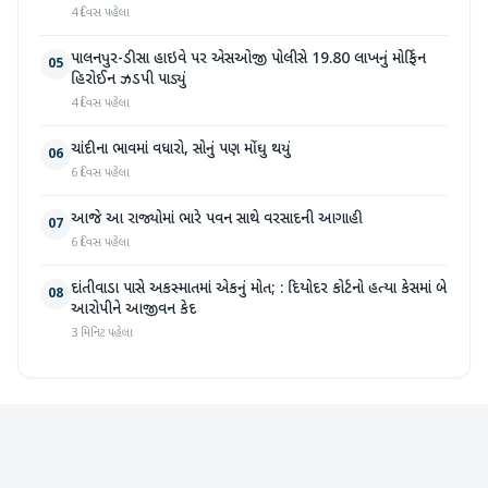
4 દિવસ પહેલા
પાલનપુર-ડીસા હાઇવે પર એસઓજી પોલીસે 19.80 લાખનું મોર્ફિન
05
હિરોઈન ઝડપી પાડ્યું
4 દિવસ પહેલા
ચાંદીના ભાવમાં વધારો, સોનું પણ મોંઘુ થયું
06
6 દિવસ પહેલા
આજે આ રાજ્યોમાં ભારે પવન સાથે વરસાદની આગાહી
07
6 દિવસ પહેલા
દાંતીવાડા પાસે અકસ્માતમાં એકનું મોત; : દિયોદર કોર્ટનો હત્યા કેસમાં બે
08
આરોપીને આજીવન કેદ
3 મિનિટ પહેલા