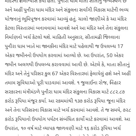
મંદિરનો શિલાન્યાસ કર્યો હતો. પુનૌરા ધામ માતા સીતાનું જન્મસ્થળ છે
અને અહીં પુનૌરા ધામ મંદિર અને સંકુલના સર્વાંગી વિકાસ માટેની ભવ્ય
યોજનાનું ભૂમિપૂજન કરવામાં આવ્યું હતું. ચાલો જાણીએ કે આ મંદિર
કેટલા વિસ્તારમાં બનાવવામાં આવશે અને આ મંદિર અને તેના સંકુલના
નિર્માણનો ખર્ચ કેટલો થશે. માહિતી અનુસાર, સીતામઢી જિલ્લાના
પુનૌરા ધામ ખાતે મા જાનકીના મંદિર માટે પહેલાથી જ ઉપલબ્ધ 17
એકર જમીનનો ઉપયોગ કરવામાં આવ્યો છે. આ ઉપરાંત, 50 એકર
જમીન અલગથી ઉપલબ્ધ કરાવવામાં આવી છે. એટલે કે, માતા સીતાનું
મંદિર અને તેનું પરિસર કુલ 67 એકર વિસ્તારમાં ફેલાયેલું હશે અને અહીં
તમામ સુવિધાઓ પૂરી પાડવામાં આવશે. ૧ જુલાઈના રોજ, બિહાર
સરકારના મંત્રીમંડળે પુનૌરા ધામ મંદિર સંકુલના વિકાસ માટે ૮૮૨.૮૭
કરોડ રૂપિયા મંજૂર કર્યા. આ રકમમાંથી ૧૩૭ કરોડ રૂપિયા જૂના મંદિર
અને તેના પરિસરના વિકાસ માટે ખર્ચ કરવામાં આવશે. તે જ સમયે, ૭૨૮
કરોડ રૂપિયાનો ઉપયોગ પર્યટન સંબંધિત કાર્યો માટે કરવામાં આવશે. આ
ઉપરાંત, ૧૦ વર્ષ માટે વ્યાપક જાળવણી માટે ૧૬ કરોડ રૂપિયા ખર્ચ