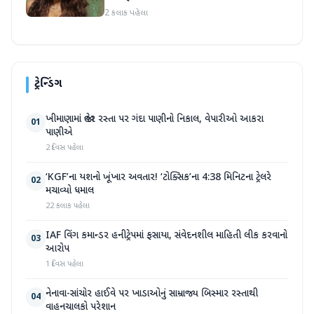
2 કલાક પહેલા
ટ્રેન્ડિંગ
ખીમાણામાં જાહેર રસ્તા પર ગંદા પાણીનો નિકાલ, વેપારીઓ આકરા
01
પાણીએ
2 દિવસ પહેલા
‘KGF’ના યશનો ખૂંખાર અવતાર! ‘ટોક્સિક’ના 4:38 મિનિટના ટ્રેલરે
02
મચાવ્યો ધમાલ
22 કલાક પહેલા
IAF વિંગ કમાન્ડર હનીટ્રેપમાં ફસાયા, સંવેદનશીલ માહિતી લીક કરવાનો
03
આરોપ
1 દિવસ પહેલા
નેનાવા-સાંચોર હાઈવે પર ખાડાઓનું સામ્રાજ્ય બિસ્માર રસ્તાથી
04
વાહનચાલકો પરેશાન