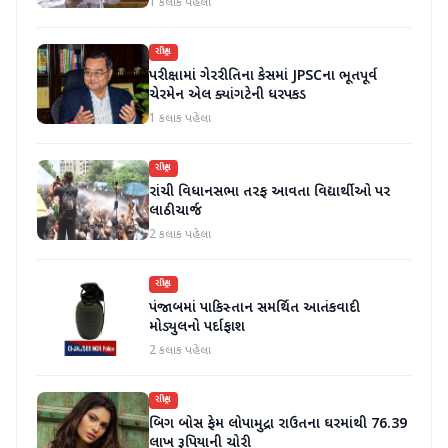
1 કલાક પહેલા
રાષ્ટ્રીય
પરીક્ષામાં ગેરરીતિના કેસમાં JPSCના ભૂતપૂર્વ
ચેરમેન એલ ક્યાંગટેની ધરપકડ
1 કલાક પહેલા
રાષ્ટ્રીય
રાંચી વિધાનસભા તરફ આવતા વિદ્યાર્થીઓ પર
લાઠીચાર્જ
2 કલાક પહેલા
રાષ્ટ્રીય
પંજાબમાં પાકિસ્તાન સમર્થિત આતંકવાદી
મોડ્યુલનો પર્દાફાશ
2 કલાક પહેલા
રાષ્ટ્રીય
બિગ બોસ ફેમ લોપામુદ્રા રાઉતના ઘરમાંથી 76.39
લાખ રૂપિયાની ચોરી