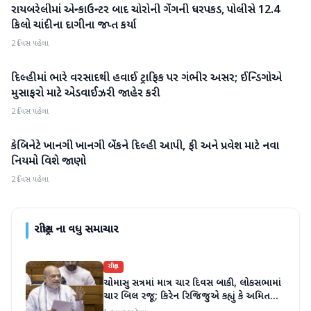
રાયબરેલીમાં એન્કાઉન્ટર બાદ ચોરોની ગેંગની ધરપકડ, પોલીસે 12.4
રાષ્ટ્રીય
કિલો ચાંદીના દાગીના જપ્ત કર્યા
2 દિવસ પહેલા
દિલ્હીમાં ભારે વરસાદથી હવાઈ ટ્રાફિક પર ગંભીર અસર; ઈન્ડિગોએ
રાષ્ટ્રીય
મુસાફરો માટે એડવાઈઝરી જાહેર કરી
2 દિવસ પહેલા
કેબિનેટે ખાનગી ખાનગી બેંકને દિલ્હી આપી, ફી અને પ્રવેશ માટે નવા
રાષ્ટ્રીય
નિયમો વિશે જાણો
2 દિવસ પહેલા
રાષ્ટ્રીય
ના વધુ સમાચાર
રાષ્ટ્રીય
ચોમાસુ સત્રમાં માત્ર ચાર દિવસ બાકી, લોકસભામાં
ચાર બિલ રજૂ; કિરેન રિજિજુએ કહ્યું કે અમિત
શાહ ચર્ચા પછી જવાબ આપશે