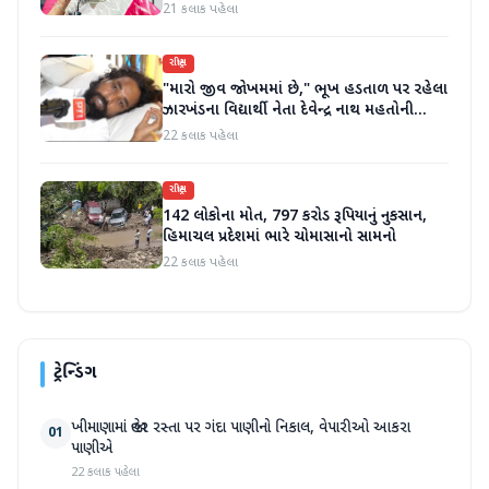
21 કલાક પહેલા
રાષ્ટ્રીય
"મારો જીવ જોખમમાં છે," ભૂખ હડતાળ પર રહેલા
ઝારખંડના વિદ્યાર્થી નેતા દેવેન્દ્ર નાથ મહતોની
તબિયત ખરાબ
22 કલાક પહેલા
રાષ્ટ્રીય
142 લોકોના મોત, 797 કરોડ રૂપિયાનું નુકસાન,
હિમાચલ પ્રદેશમાં ભારે ચોમાસાનો સામનો
22 કલાક પહેલા
ટ્રેન્ડિંગ
ખીમાણામાં જાહેર રસ્તા પર ગંદા પાણીનો નિકાલ, વેપારીઓ આકરા
01
પાણીએ
22 કલાક પહેલા