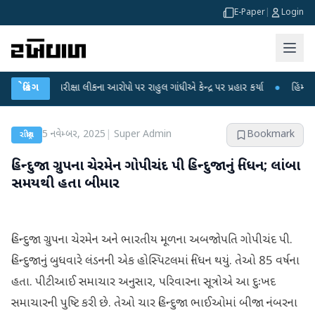
E-Paper
|
Login
T પરીક્ષા લીકના આરોપો પર રાહુલ ગાંધીએ કેન્દ્ર પર પ્રહાર કર્યા
બ્રેકિંગ
●
હિંમતનગરમાં રહસ
5 નવેમ્બર, 2025
|
Super Admin
Bookmark
રાષ્ટ્રીય
હિન્દુજા ગ્રુપના ચેરમેન ગોપીચંદ પી હિન્દુજાનું નિધન; લાંબા
સમયથી હતા બીમાર
હિન્દુજા ગ્રુપના ચેરમેન અને ભારતીય મૂળના અબજોપતિ ગોપીચંદ પી.
હિન્દુજાનું બુધવારે લંડનની એક હોસ્પિટલમાં નિધન થયું. તેઓ 85 વર્ષના
હતા. પીટીઆઈ સમાચાર અનુસાર, પરિવારના સૂત્રોએ આ દુઃખદ
સમાચારની પુષ્ટિ કરી છે. તેઓ ચાર હિન્દુજા ભાઈઓમાં બીજા નંબરના