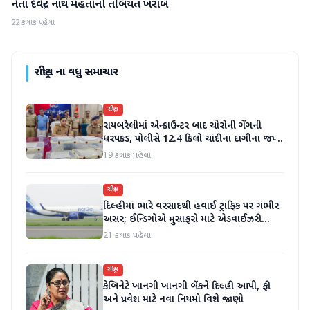
નેતા દેવેન્દ્ર નાથ મહતોની તબિયત ખરાબ
22 કલાક પહેલા
રાષ્ટ્રીય
ના વધુ સમાચાર
રાષ્ટ્રીય
રાયબરેલીમાં એન્કાઉન્ટર બાદ ચોરોની ગેંગની
ધરપકડ, પોલીસે 12.4 કિલો ચાંદીના દાગીના જપ્ત
કર્યા
19 કલાક પહેલા
રાષ્ટ્રીય
દિલ્હીમાં ભારે વરસાદથી હવાઈ ટ્રાફિક પર ગંભીર
અસર; ઈન્ડિગોએ મુસાફરો માટે એડવાઈઝરી
જાહેર કરી
21 કલાક પહેલા
રાષ્ટ્રીય
કેબિનેટે ખાનગી ખાનગી બેંકને દિલ્હી આપી, ફી
અને પ્રવેશ માટે નવા નિયમો વિશે જાણો