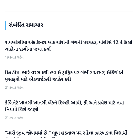
સંબંધિત સમાચાર
રાયબરેલીમાં એન્કાઉન્ટર બાદ ચોરોની ગેંગની ધરપકડ, પોલીસે 12.4 કિલો
રાષ્ટ્રીય
ચાંદીના દાગીના જપ્ત કર્યા
19 કલાક પહેલા
દિલ્હીમાં ભારે વરસાદથી હવાઈ ટ્રાફિક પર ગંભીર અસર; ઈન્ડિગોએ
રાષ્ટ્રીય
મુસાફરો માટે એડવાઈઝરી જાહેર કરી
21 કલાક પહેલા
કેબિનેટે ખાનગી ખાનગી બેંકને દિલ્હી આપી, ફી અને પ્રવેશ માટે નવા
રાષ્ટ્રીય
નિયમો વિશે જાણો
21 કલાક પહેલા
"મારો જીવ જોખમમાં છે," ભૂખ હડતાળ પર રહેલા ઝારખંડના વિદ્યાર્થી
રાષ્ટ્રીય