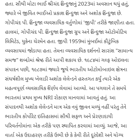
હતા. સૌથી મોટા ભાઈ શ્રીચંદ હિન્દુજાનું 2023માં અવસાન થયું હતું,
જ્યારે બે જીવિત ભાઈઓ પ્રકાશ હિન્દુજા અને અશોક હિન્દુજા છે.
ગોપીચંદ પી. હિન્દુજા વ્યવસાયિક વર્તુળોમાં 'જીપી' તરીકે જાણીતા હતા.
હાલમાં, ગોપીચંદ પી. હિન્દુજા હિન્દુજા ગ્રુપ અને હિન્દુજા ઓટોમોટિવ
લિમિટેડ, યુકેના ચેરમેન હતા. જીપી 1959માં મુંબઈમાં કૌટુંબિક
વ્યવસાયમાં જોડાયા હતા. તેમના વ્યવસાયિક દર્શનનો સારાંશ "સામાન્ય
સમજ" શબ્દોમાં શ્રેષ્ઠ રીતે આપી શકાય છે. ૧૯૮૪માં ગલ્ફ ઓઇલના
સંપાદન પછી, ૧૯૮૭માં જ્યારે જૂથે ભારતીય ઓટોમોબાઇલ ક્ષેત્રના
સંઘર્ષશીલ મુખ્ય ખેલાડી અશોક લેલેન્ડને હસ્તગત કર્યું ત્યારે એક
મહત્વપૂર્ણ વ્યવસાયિક નિર્ણય લેવામાં આવ્યો. આ પગલાને તે સમયે
ભારતમાં પ્રથમ મુખ્ય NRI રોકાણ માનવામાં આવતું હતું. આ
સંપાદનથી અશોક લેલેન્ડને માત્ર એક નવું જીવન મળ્યું નહીં પરંતુ તેને
ભારતીય કોર્પોરેટ ઇતિહાસમાં સૌથી સફળ અને પ્રેરણાદાયી
પરિવર્તનોમાંના એક તરીકે પણ સ્થાપિત કરવામાં આવ્યું. આજે, આ
વાર્તા એક ઉદાહરણ તરીકે ઉભી છે કે કેવી રીતે દૂરંદેશી અને યોગ્ય