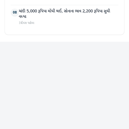
ચાંદી 5,000 રૂપિયા મોંઘી થઈ, સોનાના ભાવ 2,200 રૂપિયા સુધી
08
વધ્યા
3 દિવસ પહેલા