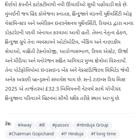
નિર્ણયો કંપનીને કટોકટીમાંથી નવી ઊંચાઈઓ સુધી પહોંચાડી શકે છે.
મુંબઈની જય હિંદ કોલેજના સ્નાતક, હિન્દુજાને લંડનની યુનિવર્સિટી ઓફ
વેસ્ટમિન્સ્ટર અને અમેરિકન ઇન્ટરનેશનલ યુનિવર્સિટી, રિચમંડ દ્વારા માનદ
ડોક્ટરેટની પદવી એનાયત કરવામાં આવી હતી. તેમના નેતૃત્વ હેઠળ,
હિન્દુજા ગ્રુપે તેના વ્યવસાયને ઓટોમોટિવ, બેંકિંગ અને નાણાકીય
સેવાઓ, માહિતી ટેકનોલોજી, આરોગ્યસંભાળ, રિયલ એસ્ટેટ, ઊર્જા
અને મીડિયા અને મનોરંજન સહિત અગિયાર મુખ્ય ક્ષેત્રોમાં વિસ્તાર્યો.
તેના પોર્ટફોલિયોમાં ઇન્ડસઇન્ડ બેંક અને નેક્સ્ટડિજિટલ લિમિટેડ જેવી
અનેક અગ્રણી બ્રાન્ડ્સનો સમાવેશ થાય છે. સન્ડે ટાઇમ્સ રિચ લિસ્ટ
2025 એ તાજેતરમાં £32.3 બિલિયનની નેટવર્થ સાથે ગોપીચંદ
હિન્દુજાના પરિવારને બ્રિટનમાં સૌથી ધનિક તરીકે સ્થાન આપ્યું છે.
ટેગ્સ:
#
Away
#
ill
#
passes
#
Hinduja Group
#
Chairman Gopichand
#
P Hinduja
#
f long time