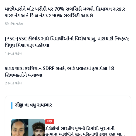
માછીમારોને બોટ ખરીદી પર 70% સબસિડી મળશે, હિમાચલ સરકાર
રાષ્ટ્રીય
કાસ્ટ નેટ અને ગિલ નેટ પર 90% સબસિડી આપશે
59 મિનિટ પહેલા
JPSC-JSSC કૌભાંડ સામે વિદ્યાર્થીઓનો વિરોધ ચાલુ, વાટાઘાટો નિષ્ફળ;
રાષ્ટ્રીય
પિયુષ મિશ્રા પણ પહોંચ્યા
1 કલાક પહેલા
કાવડ યાત્રા દરમિયાન SDRF સતર્ક, ભારે પ્રવાહમાં ફસાયેલા 18
રાષ્ટ્રીય
શિવભક્તોને બચાવ્યા
2 કલાક પહેલા
રાષ્ટ્રીય
ના વધુ સમાચાર
રાષ્ટ્રીય
ટોરોન્ટોમાં ભારતીય મૂળની હિમાંશી ખુરાનાની
હત્યાના આરોપીને સાત મહિનાથી ફરાર રહ્યા બાદ