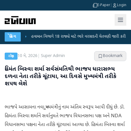
E-Paper
|
Login
ાટ
●
બ્રેકિંગ
હવામાન વિભાગે 18 રાજ્યો માટે ભારે વરસાદની ચેતવણી જારી કરી
●
સિદ્ધપ
10 મે, 2026
|
Super Admin
Bookmark
રાષ્ટ્રીય
હિમંત બિસ્વા શર્મા સર્વસંમતિથી ભાજપ ધારાસભ્ય
દળના નેતા તરીકે ચૂંટાયા, આ દિવસે મુખ્યમંત્રી તરીકે
શપથ લેશે
ભાજપે આસામના નવા મુખ્યમંત્રીનું નામ અંતિમ સ્વરૂપ આપી દીધું છે. ડૉ.
હિમંતા બિસ્વા શર્માને સર્વાનુમતે ભાજપ વિધાનસભા પક્ષ અને NDA
વિધાનસભા પક્ષના નેતા તરીકે ચૂંટવામાં આવ્યા છે. હિમંતા બિસ્વા શર્મા