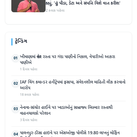
કહ્યું, 'હું પીડા, ડેટા અને સંપત્તિ વિશે વાત કરીશ'
2 કલાક પહેલા
ટ્રેન્ડિંગ
ખીમાણામાં જાહેર રસ્તા પર ગંદા પાણીનો નિકાલ, વેપારીઓ આકરા
01
પાણીએ
1 દિવસ પહેલા
IAF વિંગ કમાન્ડર હનીટ્રેપમાં ફસાયા, સંવેદનશીલ માહિતી લીક કરવાનો
02
આરોપ
18 કલાક પહેલા
નેનાવા-સાંચોર હાઈવે પર ખાડાઓનું સામ્રાજ્ય બિસ્માર રસ્તાથી
03
વાહનચાલકો પરેશાન
3 દિવસ પહેલા
પાલનપુર-ડીસા હાઇવે પર એસઓજી પોલીસે 19.80 લાખનું મોર્ફિન
04