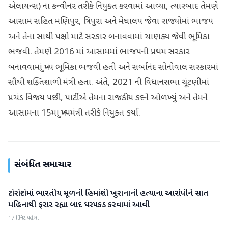
એલાયન્સ) ના કન્વીનર તરીકે નિયુક્ત કરવામાં આવ્યા, ત્યારબાદ તેમણે
આસામ સહિત મણિપુર, ત્રિપુરા અને મેઘાલય જેવા રાજ્યોમાં ભાજપ
અને તેના સાથી પક્ષો માટે સરકાર બનાવવામાં ચાણક્ય જેવી ભૂમિકા
ભજવી. તેમણે 2016 માં આસામમાં ભાજપની પ્રથમ સરકાર
બનાવવામાં મુખ્ય ભૂમિકા ભજવી હતી અને સર્બાનંદ સોનોવાલ સરકારમાં
સૌથી શક્તિશાળી મંત્રી હતા. અંતે, 2021 ની વિધાનસભા ચૂંટણીમાં
પ્રચંડ વિજય પછી, પાર્ટીએ તેમના રાજકીય કદને ઓળખ્યું અને તેમને
આસામના 15મા મુખ્યમંત્રી તરીકે નિયુક્ત કર્યા.
સંબંધિત સમાચાર
ટોરોન્ટોમાં ભારતીય મૂળની હિમાંશી ખુરાનાની હત્યાના આરોપીને સાત
રાષ્ટ્રીય
મહિનાથી ફરાર રહ્યા બાદ ધરપકડ કરવામાં આવી
17 મિનિટ પહેલા