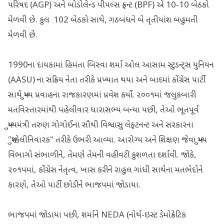
પરિષદ (AGP) અને બોડોલેન્ડ પીપલ્સ ફ્રન્ટ (BPF) એ 10-10 બેઠકો
મેળવી છે. કુલ 102 બેઠકો સાથે, ગઠબંધને બે તૃતીયાંશ બહુમતી
મેળવી છે.
1990ના દાયકામાં હિમંતા બિસ્વા શર્મા ઓલ આસામ સ્ટુડન્ટ્સ યુનિયન
(AASU) ના સક્રિય નેતા તરીકે પ્રખ્યાત થયા અને બાદમાં કોંગ્રેસ પાર્ટી
સાથે મુખ્ય પ્રવાહના રાજકારણમાં પ્રવેશ કર્યો. ૨૦૦૧માં જલુકબારી
મતવિસ્તારમાંથી પહેલીવાર ધારાસભ્ય બન્યા પછી, તેઓ ભૂતપૂર્વ
મુખ્યમંત્રી તરુણ ગોગોઈના સૌથી વિશ્વાસુ લેફ્ટનન્ટ અને સરકારના
"મુશ્કેલીનિવારક" તરીકે ઉભરી આવ્યા. આરોગ્ય અને શિક્ષણ જેવા મુખ્ય
વિભાગો સંભાળીને, તેમણે તેમની વહીવટી કુશળતા દર્શાવી. જોકે,
૨૦૧૫માં, કોંગ્રેસ નેતૃત્વ, ખાસ કરીને રાહુલ ગાંધી સાથેના મતભેદોને
કારણે, તેઓ પાર્ટી છોડીને ભાજપમાં જોડાયા.
ભાજપમાં જોડાયા પછી, શર્માને NEDA (નોર્થ-ઇસ્ટ ડેમોક્રેટિક