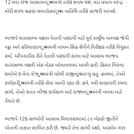
12 મેના રોજ આસામના મુખ્યમંત્રી તરીકે શપથ લેશે. વડા પ્રધાન નરેન્દ્ર
મોદી શપથ ગ્રહણ સમારોહમાં મુખ્ય અતિથિ તરીકે હાજરી આપશે.
ભાજપે ધારાસભ્ય પક્ષના નેતાની પસંદગી માટે પૂર્વ રાષ્ટ્રીય અધ્યક્ષ જેપી
નડ્ડા અને હરિયાણાના મુખ્યમંત્રી નાયબ સિંહ સૈનીને નિરીક્ષક તરીકે નિયુક્ત
કર્યા. ઔપચારિક રીતે નેતાની પસંદગી કરવા માટે આસામ ભાજપ
ધારાસભ્ય પક્ષની એક બેઠક બોલાવવામાં આવી હતી. હિમંત બિસ્વા
શર્માએ 6 મેના રોજ મુખ્યમંત્રી પદેથી રાજીનામું આપ્યું હતું. હાલમાં, તેઓ
કાર્યકારી મુખ્યમંત્રી તરીકે સેવા આપી રહ્યા છે. હવે, નવી સરકારની રચના
સાથે, તેઓ સતત બીજા કાર્યકાળ માટે રાજ્યના મુખ્યમંત્રી બનવા માટે
તૈયાર છે.
ભાજપે 126 સભ્યોની આસામ વિધાનસભામાં ૮૨ બેઠકો જીતીને
પોતાની તાકાત સાબિત કરી છે, જ્યારે તેના સાથી પક્ષો, આસોમ ગણ