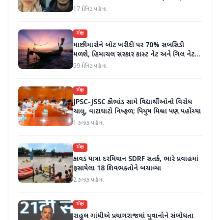
ધરપકડ કરવામાં આવી
17 મિનિટ પહેલા
રાષ્ટ્રીય
માછીમારોને બોટ ખરીદી પર 70% સબસિડી
મળશે, હિમાચલ સરકાર કાસ્ટ નેટ અને ગિલ નેટ
પર 90% સબસિડી આપશે
59 મિનિટ પહેલા
રાષ્ટ્રીય
JPSC-JSSC કૌભાંડ સામે વિદ્યાર્થીઓનો વિરોધ
ચાલુ, વાટાઘાટો નિષ્ફળ; પિયુષ મિશ્રા પણ પહોંચ્યા
1 કલાક પહેલા
રાષ્ટ્રીય
કાવડ યાત્રા દરમિયાન SDRF સતર્ક, ભારે પ્રવાહમાં
ફસાયેલા 18 શિવભક્તોને બચાવ્યા
2 કલાક પહેલા
રાષ્ટ્રીય
રાહુલ ગાંધીએ પ્રયાગરાજમાં યુવાનોને સંબોધતા