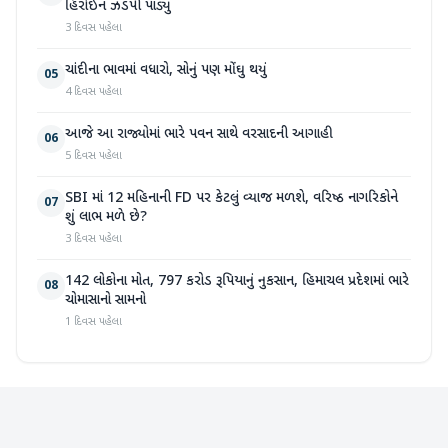
હિરોઈન ઝડપી પાડ્યું
3 દિવસ પહેલા
ચાંદીના ભાવમાં વધારો, સોનું પણ મોંઘુ થયું
05
4 દિવસ પહેલા
આજે આ રાજ્યોમાં ભારે પવન સાથે વરસાદની આગાહી
06
5 દિવસ પહેલા
SBI માં 12 મહિનાની FD પર કેટલું વ્યાજ મળશે, વરિષ્ઠ નાગરિકોને
07
શું લાભ મળે છે?
3 દિવસ પહેલા
142 લોકોના મોત, 797 કરોડ રૂપિયાનું નુકસાન, હિમાચલ પ્રદેશમાં ભારે
08
ચોમાસાનો સામનો
1 દિવસ પહેલા