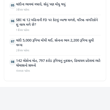
ચાંદીના ભાવમાં વધારો, સોનું પણ મોંઘુ થયું
05
3 દિવસ પહેલા
SBI માં 12 મહિનાની FD પર કેટલું વ્યાજ મળશે, વરિષ્ઠ નાગરિકોને
06
શું લાભ મળે છે?
1 દિવસ પહેલા
ચાંદી 5,000 રૂપિયા મોંઘી થઈ, સોનાના ભાવ 2,200 રૂપિયા સુધી
07
વધ્યા
2 દિવસ પહેલા
142 લોકોના મોત, 797 કરોડ રૂપિયાનું નુકસાન, હિમાચલ પ્રદેશમાં ભારે
08
ચોમાસાનો સામનો
4 કલાક પહેલા