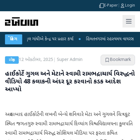
E-Paper
|
Login
ાહુલ ગાંધીએ કેન્દ્ર પર પ્રહાર કર્યા
બ્રેકિંગ
●
હિંમતનગરમાં રહસ્યમય વાયરસ કે ચાંદીપુરા
12 ઑક્ટોબર, 2025
|
Super Admin
Bookmark
રાષ્ટ્રીય
હાઈકોર્ટે ગુગલ અને મેટાને સ્વામી રામભદ્રાચાર્ય વિરુદ્ધનો
વીડિયો 48 કલાકની અંદર દૂર કરવાનો કડક આદેશ
આપ્યો
અલ્હાબાદ હાઈકોર્ટની લખનૌ બેન્ચે શનિવારે મેટા અને ગુગલને ચિત્રકૂટ
સ્થિત જગતગુરુ સ્વામી રામભદ્રાચાર્ય દિવ્યાંગ વિશ્વવિદ્યાલયના કુલપતિ
સ્વામી રામભદ્રાચાર્ય વિરુદ્ધ સોશિયલ મીડિયા પર ફરતા કથિત