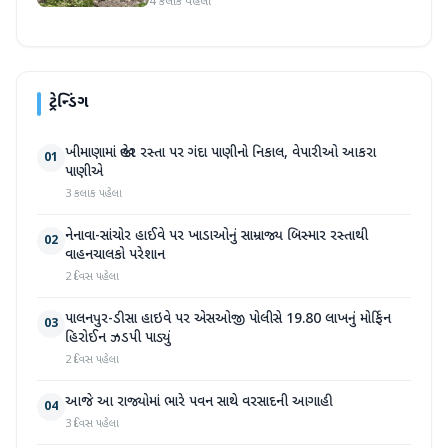
4 કલાક પહેલા
ટ્રેન્ડિંગ
ખીમાણામાં જાહેર રસ્તા પર ગંદા પાણીનો નિકાલ, વેપારીઓ આકરા
01
પાણીએ
3 કલાક પહેલા
નેનાવા-સાંચોર હાઈવે પર ખાડાઓનું સામ્રાજ્ય બિસ્માર રસ્તાથી
02
વાહનચાલકો પરેશાન
2 દિવસ પહેલા
પાલનપુર-ડીસા હાઇવે પર એસઓજી પોલીસે 19.80 લાખનું મોર્ફિન
03
હિરોઈન ઝડપી પાડ્યું
2 દિવસ પહેલા
આજે આ રાજ્યોમાં ભારે પવન સાથે વરસાદની આગાહી
04
3 દિવસ પહેલા