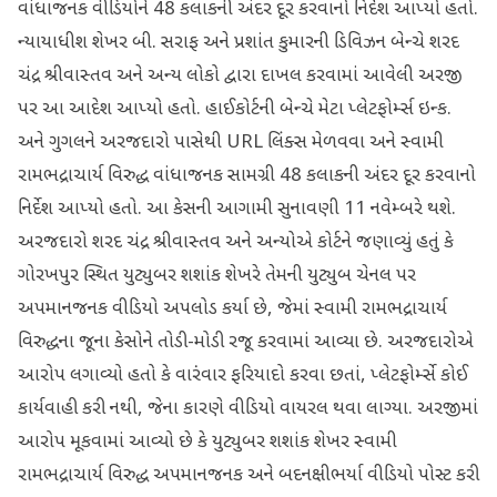
વાંધાજનક વીડિયોને 48 કલાકની અંદર દૂર કરવાનો નિર્દેશ આપ્યો હતો.
ન્યાયાધીશ શેખર બી. સરાફ અને પ્રશાંત કુમારની ડિવિઝન બેન્ચે શરદ
ચંદ્ર શ્રીવાસ્તવ અને અન્ય લોકો દ્વારા દાખલ કરવામાં આવેલી અરજી
પર આ આદેશ આપ્યો હતો. હાઈકોર્ટની બેન્ચે મેટા પ્લેટફોર્મ્સ ઇન્ક.
અને ગુગલને અરજદારો પાસેથી URL લિંક્સ મેળવવા અને સ્વામી
રામભદ્રાચાર્ય વિરુદ્ધ વાંધાજનક સામગ્રી 48 કલાકની અંદર દૂર કરવાનો
નિર્દેશ આપ્યો હતો. આ કેસની આગામી સુનાવણી 11 નવેમ્બરે થશે.
અરજદારો શરદ ચંદ્ર શ્રીવાસ્તવ અને અન્યોએ કોર્ટને જણાવ્યું હતું કે
ગોરખપુર સ્થિત યુટ્યુબર શશાંક શેખરે તેમની યુટ્યુબ ચેનલ પર
અપમાનજનક વીડિયો અપલોડ કર્યા છે, જેમાં સ્વામી રામભદ્રાચાર્ય
વિરુદ્ધના જૂના કેસોને તોડી-મોડી રજૂ કરવામાં આવ્યા છે. અરજદારોએ
આરોપ લગાવ્યો હતો કે વારંવાર ફરિયાદો કરવા છતાં, પ્લેટફોર્મ્સે કોઈ
કાર્યવાહી કરી નથી, જેના કારણે વીડિયો વાયરલ થવા લાગ્યા. અરજીમાં
આરોપ મૂકવામાં આવ્યો છે કે યુટ્યુબર શશાંક શેખર સ્વામી
રામભદ્રાચાર્ય વિરુદ્ધ અપમાનજનક અને બદનક્ષીભર્યા વીડિયો પોસ્ટ કરી