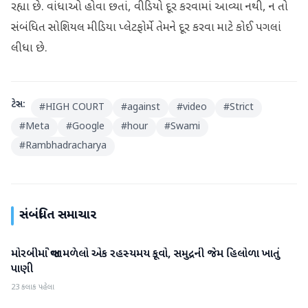
રહ્યા છે. વાંધાઓ હોવા છતાં, વીડિયો દૂર કરવામાં આવ્યા નથી, ન તો
સંબંધિત સોશિયલ મીડિયા પ્લેટફોર્મે તેમને દૂર કરવા માટે કોઈ પગલાં
લીધા છે.
ટેગ્સ:
#
HIGH COURT
#
against
#
video
#
Strict
#
Meta
#
Google
#
hour
#
Swami
#
Rambhadracharya
સંબંધિત સમાચાર
મોરબીમાં જોવા મળેલો એક રહસ્યમય કૂવો, સમુદ્રની જેમ હિલોળા ખાતું
રાષ્ટ્રીય
પાણી
23 કલાક પહેલા