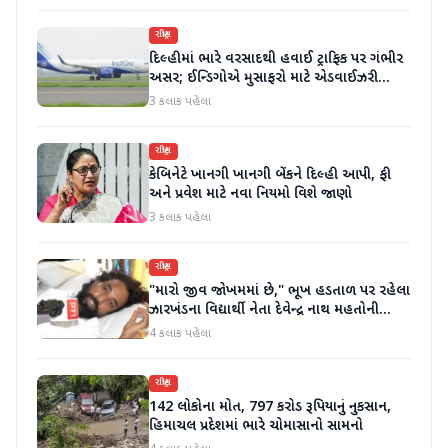
રાષ્ટ્રીય
દિલ્હીમાં ભારે વરસાદથી હવાઈ ટ્રાફિક પર ગંભીર
અસર; ઈન્ડિગોએ મુસાફરો માટે એડવાઈઝરી
જાહેર કરી
3 કલાક પહેલા
રાષ્ટ્રીય
કેબિનેટે ખાનગી ખાનગી બેંકને દિલ્હી આપી, ફી
અને પ્રવેશ માટે નવા નિયમો વિશે જાણો
3 કલાક પહેલા
રાષ્ટ્રીય
"મારો જીવ જોખમમાં છે," ભૂખ હડતાળ પર રહેલા
ઝારખંડના વિદ્યાર્થી નેતા દેવેન્દ્ર નાથ મહતોની
તબિયત ખરાબ
4 કલાક પહેલા
રાષ્ટ્રીય
142 લોકોના મોત, 797 કરોડ રૂપિયાનું નુકસાન,
હિમાચલ પ્રદેશમાં ભારે ચોમાસાનો સામનો