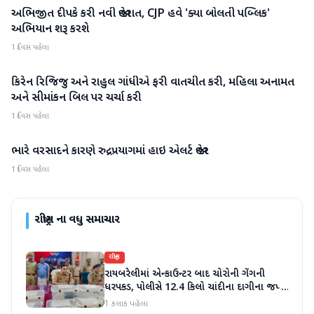
અભિજીત દીપકે કરી નવી જાહેરાત, CJP હવે 'ક્યા બોલતી પબ્લિક'
રાષ્ટ્રીય
અભિયાન શરૂ કરશે
1 દિવસ પહેલા
કિરેન રિજિજુ અને રાહુલ ગાંધીએ ફરી વાતચીત કરી, મહિલા અનામત
રાષ્ટ્રીય
અને સીમાંકન બિલ પર ચર્ચા કરી
1 દિવસ પહેલા
ભારે વરસાદને કારણે રુદ્રપ્રયાગમાં હાઇ એલર્ટ જાહેર
રાષ્ટ્રીય
1 દિવસ પહેલા
રાષ્ટ્રીય
ના વધુ સમાચાર
રાષ્ટ્રીય
રાયબરેલીમાં એન્કાઉન્ટર બાદ ચોરોની ગેંગની
ધરપકડ, પોલીસે 12.4 કિલો ચાંદીના દાગીના જપ્ત
કર્યા
1 કલાક પહેલા